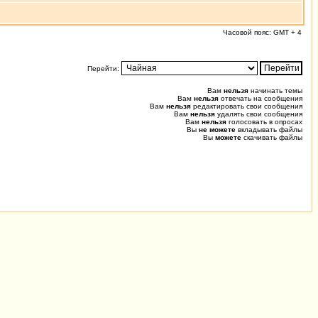
Часовой пояс: GMT + 4
Перейти:
Вам
нельзя
начинать темы
Вам
нельзя
отвечать на сообщения
Вам
нельзя
редактировать свои сообщения
Вам
нельзя
удалять свои сообщения
Вам
нельзя
голосовать в опросах
Вы
не можете
вкладывать файлы
Вы
можете
скачивать файлы
0.023 (0.023) u0.007 s0.002, 18 0.015 [242/0]