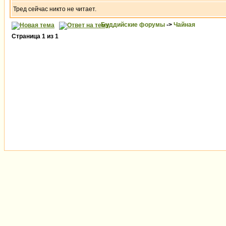
Тред сейчас никто не читает.
Буддийские форумы
->
Чайная
Страница
1
из
1