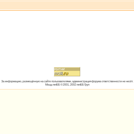
За информацию, размещённую на сайте пользователями, администрация форума ответственности не несёт.
Мощь пхпББ © 2001, 2002 пхпББ Груп