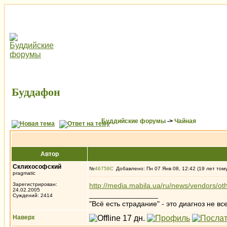
Буддафон
Буддийские форумы
->
Чайная
Автор
Склихософский
№
46758
Добавлено: Пн 07 Янв 08, 12:42 (19 лет том
pragmatic
Зарегистрирован:
http://media.mabila.ua/ru/news/vendors/o
24.02.2005
_________________
Суждений: 2414
"Всё есть страдание" - это диагноз не вс
Наверх