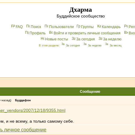
Дхарма
Буддийское сообщество
FAQ
Поиск
Пользователи
Группы
Календарь
Peг
Профиль
Войти и проверить личные сообщения
Вхo
Новые посты
За сегодня
За неделю
В этом разделе:
За сегодня
За неделю
За месяц
Сообщение
у назад)
Буддафон
ther_vendors/2007/12/18/9355.html
ем, и не всему, а только самому себе.