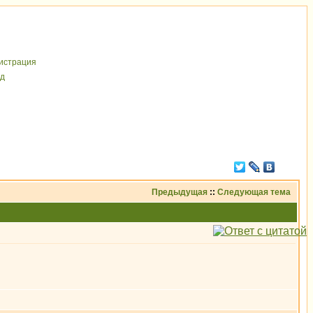
иcтрaция
д
Предыдущая
::
Следующая тема