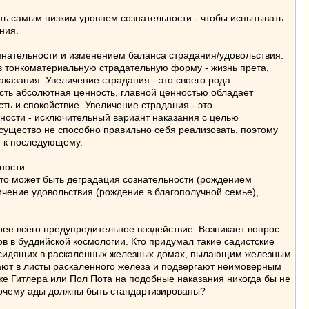
ать самым низким уровнем сознательности - чтобы испытывать
ния.
ознательности и изменением баланса страдания/удовольствия.
 в тонкоматериальную страдательную форму - жизнь прета,
аказания. Увеличение страдания - это своего рода
есть абсолютная ценность, главной ценностью обладает
ть и спокойствие. Увеличение страдания - это
ьности - исключительный вариант наказания с целью
существо не способно правильно себя реализовать, поэтому
и к последующему.
ности.
то может быть деградация сознательности (рождением
чение удовольствия (рождение в благополучной семье),
ее всего предупредительное воздействие. Возникает вопрос.
в в буддийской космологии. Кто придумал такие садистские
, сидящих в раскаленных железных домах, пылающим железным
вают в листы раскаленного железа и подвергают неимоверным
же Гитлера или Пол Пота на подобные наказания никогда бы не
 Почему ады должны быть стандартизированы?