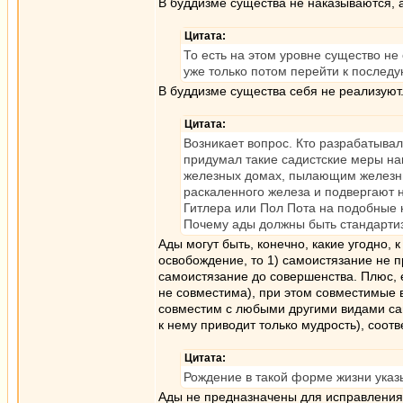
В буддизме существа не наказываются, а
Цитата:
То есть на этом уровне существо не
уже только потом перейти к послед
В буддизме существа себя не реализуют
Цитата:
Возникает вопрос. Кто разрабатывал
придумал такие садистские меры на
железных домах, пылающим железным
раскаленного железа и подвергают 
Гитлера или Пол Пота на подобные н
Почему ады должны быть стандарти
Ады могут быть, конечно, какие угодно,
освобождение, то 1) самоистязание не 
самоистязание до совершенства. Плюс, 
не совместима), при этом совместимые 
совместим с любыми другими видами са
к нему приводит только мудрость), соот
Цитата:
Рождение в такой форме жизни указ
Ады не предназначены для исправления 