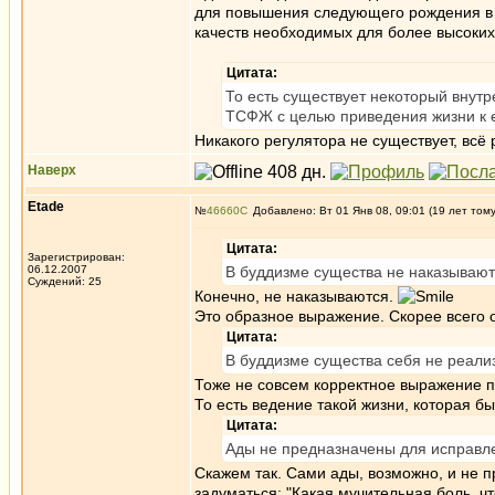
для повышения следующего рождения в си
качеств необходимых для более высоких
Цитата:
То есть существует некоторый внутр
ТСФЖ с целью приведения жизни к е
Никакого регулятора не существует, всё
Наверх
Etade
№
46660
Добавлено: Вт 01 Янв 08, 09:01 (19 лет том
Цитата:
Зарегистрирован:
06.12.2007
В буддизме существа не наказываютс
Суждений: 25
Конечно, не наказываются.
Это образное выражение. Скорее всего о
Цитата:
В буддизме существа себя не реали
Тоже не совсем корректное выражение п
То есть ведение такой жизни, которая б
Цитата:
Ады не предназначены для исправле
Скажем так. Сами ады, возможно, и не 
задуматься: "Какая мучительная боль, ч