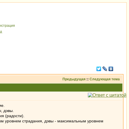
иcтрaция
д
Предыдущая
::
Следующая тема
ие.
, дэвы.
я (радости).
ым уровнем страдания, дэвы - максимальным уровнем