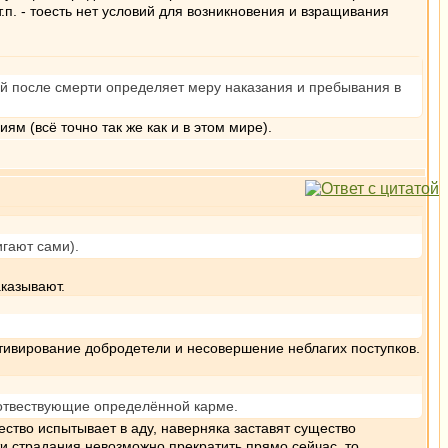
п. - тоесть нет условий для возникновения и взращивания
рый после смерти определяет меру наказания и пребывания в
ям (всё точно так же как и в этом мире).
игают сами).
аказывают.
ьтивирование добродетели и несовершение неблагих поступков.
оотвествующие определённой карме.
ство испытывает в аду, наверняка заставят существо
эти страдания невозможно прекратить прямо сейчас, то