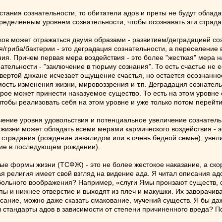
стания сознательности, то обитатели адов и преты не будут облад
ределенным уровнем сознательности, чтобы осознавать эти страда
пков может отражаться двумя образами - развитием/деградацией с
я/гриба/бактерии - это деградация сознательности, а переселение
ния. Причем первая мера воздействия - это более "жесткая" мера н
ательности - "заключение в тюрьму сознания". То есть счастье не 
вертой джхане исчезает ощущение счастья, но остается осознаннос
ость изменения жизни, мировоззрения и т.п. Деградация сознател
рое может принести наказуемое существо. То есть на этом уровне 
чтобы реализовать себя на этом уровне и уже только потом перейт
ичение уровня удовольствия и потенциальное увеличение сознатель
изни может обладать всеми мерами кармического воздействия - э
страдания (рождение инвалидом или в очень бедной семье), увели
тие в последующем рождении).
ые формы жизни (ТСФЖ) - это не более жестокое наказание, а скор
 религия имеет свой взгляд на видение ада. Я читал описания адо
 больного воображения? Например, «слуги Ямы пронзают существ
опы и нижнее отверстие и выходят из плеч и макушки. Их заворачи
сание, можно даже сказать смакование, мучений существ. Я бы да
ал стандарты адов в зависимости от степени причиненного вреда?