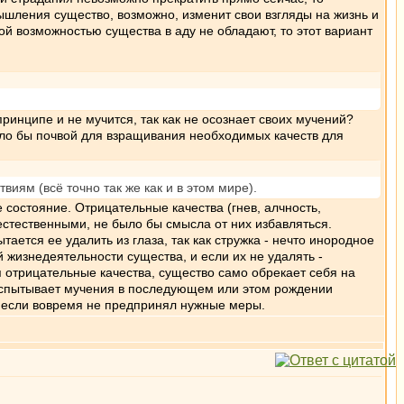
ышления существо, возможно, изменит свои взгляды на жизнь и
ой возможностью существа в аду не обладают, то этот вариант
ринципе и не мучится, так как не осознает своих мучений?
ыло бы почвой для взращивания необходимых качеств для
виям (всё точно так же как и в этом мире).
 состояние. Отрицательные качества (гнев, алчность,
 естественными, не было бы смысла от них избавляться.
тается ее удалить из глаза, так как стружка - нечто инородное
жизнедеятельности существа, и если их не удалять -
 отрицательные качества, существо само обрекает себя на
о испытывает мучения в последующем или этом рождении
, если вовремя не предпринял нужные меры.