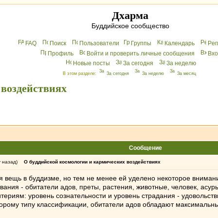
Дхарма
Буддийское сообщество
FAQ
Поиск
Пользователи
Группы
Календарь
Peг
Профиль
Войти и проверить личные сообщения
Вхo
Новые посты
За сегодня
За неделю
В этом разделе:
За сегодня
За неделю
За месяц
 воздействиях
Сообщение
у назад)
О буддийской космологии и кармических воздействиях
ая вещь в буддизме, но тем не менее ей уделено некоторое вниман
ния - обитатели адов, преты, растения, животные, человек, асуры
ериям: уровень сознательности и уровень страдания - удовольстви
торому типу классификации, обитатели адов обладают максимальн