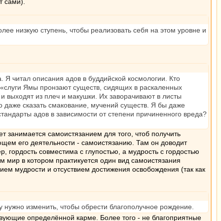
т сами).
олее низкую ступень, чтобы реализовать себя на этом уровне и
. Я читал описания адов в буддийской космологии. Кто
 «слуги Ямы пронзают существ, сидящих в раскаленных
 выходят из плеч и макушки. Их заворачивают в листы
 даже сказать смакование, мучений существ. Я бы даже
стандарты адов в зависимости от степени причиненного вреда?
кет занимается самоистязанием для того, чтоб получить
ющем его деятельности - самоистязанию. Там он доводит
р, гордость совместима с глупостью, а мудрость с гордостью
м мир в котором практикуется один вид самоистязания
вием мудрости и отсуствием достижения освобождения (так как
у нужно изменить, чтобы обрести благополучное рождение.
твующие определённой карме. Более того - не благоприятные