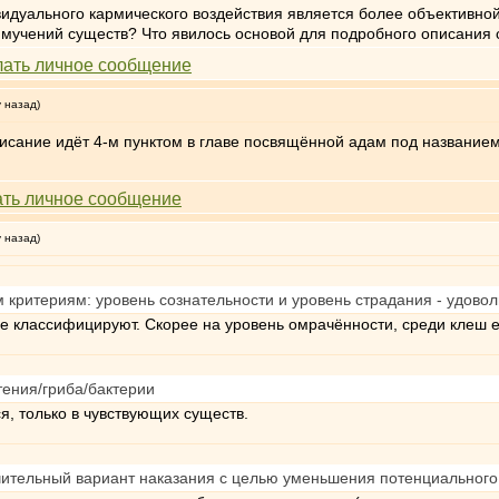
видуального кармического воздействия является более объективной
мучений существ? Что явилось основой для подробного описания 
у назад)
исание идёт 4-м пунктом в главе посвящённой адам под названием
у назад)
критериям: уровень сознательности и уровень страдания - удоволь
не классифицируют. Скорее на уровень омрачённости, среди клеш е
тения/гриба/бактерии
я, только в чувствующих существ.
чительный вариант наказания с целью уменьшения потенциального 