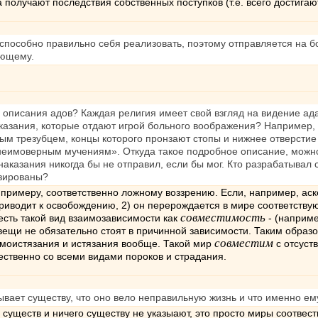
 получают последствия собственных поступков (т.е. всего достигаю
 способно правильно себя реализовать, поэтому отправляется на б
ующему.
.
 описания адов? Каждая религия имеет свой взгляд на видение ада
казания, которые отдают игрой больного воображения? Например,
 трезубцем, концы которого пронзают стопы и нижнее отверстие и
неимоверным мучениям». Откуда такое подробное описание, можно
аказания никогда бы не отправил, если бы мог. Кто разрабатывал 
зированы?
 к примеру, соответственно ложному воззрению. Если, например, ас
приводит к освобождению, 2) он перерождается в мире соответству
совместимость
есть такой вид взаимозависимости как
- (наприме
вещи не обязательно стоят в причинной зависимости. Таким образо
совместим
моистязания и истязания вообще. Такой мир
с отсуст
вественно со всеми видами пороков и страдания.
ывает существу, что оно вело неправильную жизнь и что именно ем
существ и ничего существу не указыают, это просто миры соотвес