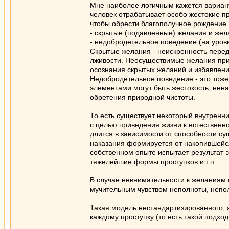
Мне наиболее логичным кажется вариант
человек отрабатывает особо жестокие пр
чтобы обрести благополучное рождение.
- скрытые (подавленные) желания и жел
- недобродетельное поведение (на уровн
Скрытые желания - неискренность перед 
лживости. Неосуществимые желания при
осознания скрытых желаний и избавлен
Недобродетельное поведение - это тоже
элементами могут быть жестокость, нена
обретения природной чистоты.
То есть существует некоторый внутренн
с целью приведения жизни к естественно
длится в зависимости от способности с
наказания формируется от накопившейс
собственном опыте испытает результат э
тяжелейшие формы проступков и т.п.
В случае невнимательности к желаниям 
мучительным чувством неполноты, непол
Такая модель нестандартизированного, 
каждому проступку (то есть такой подхо