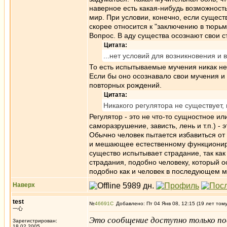
наверное есть какая-нибудь возможност
мир. При условии, конечно, если сущест
скорее относится к "заключению в тюрьм
Вопрос. В аду существа осознают свои 
Цитата:
...нет условий для возникновения и
То есть испытываемые мучения никак не 
Если бы оно осознавало свои мучения и
повторных рождений.
Цитата:
Никакого регулятора не существует, 
Регулятор - это не что-то сущностное и
саморазрушение, зависть, лень и т.п.) -
Обычно человек пытается избавиться от т
и мешающее естественному функциониров
существо испытывает страдание, так ка
страдания, подобно человеку, который 
подобно как и человек в последующем м
Наверх
test
№
46691
Добавлено: Пт 04 Янв 08, 12:15 (19 лет том
一心
Это сообщение доступно только по
Зарегистрирован:
18.02.2005