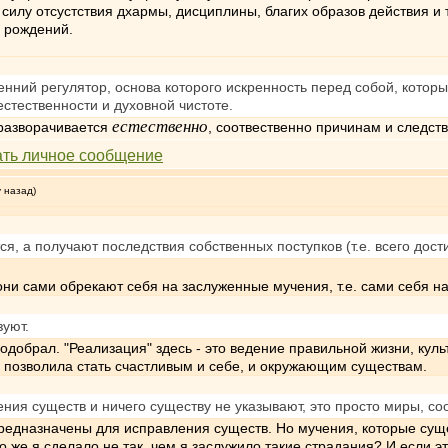
лу отсустствия дхармы, дисциплины, благих образов действия и т.
 рождений.
енний регулятор, основа которого искренность перед собой, кото
стественности и духовной чистоте.
естественно
 разворачивается
, соотвественно причинам и следстви
у назад)
я, а получают последствия собственных поступков (т.е. всего дост
ни сами обрекают себя на заслуженные мучения, т.е. сами себя н
зуют.
одобрал. "Реализация" здесь - это ведение правильной жизни, кул
ы позволила стать счастливым и себе, и окружающим существам.
ния существ и ничего существу не указывают, это просто миры, с
предназначены для исправления существ. Но мучения, которые суще
то же я сделало не так, чем я заслужило такие страдания? И если 