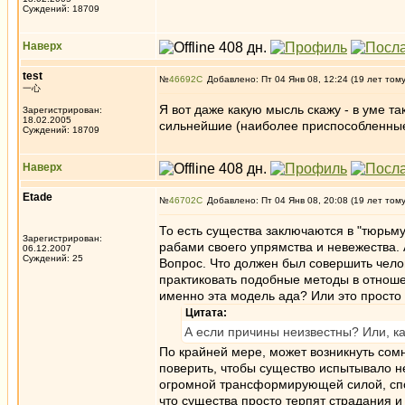
Суждений: 18709
Наверх
test
№
46692
Добавлено: Пт 04 Янв 08, 12:24 (19 лет том
一心
Я вот даже какую мысль скажу - в уме т
Зарегистрирован:
18.02.2005
сильнейшие (наиболее приспособленные
Суждений: 18709
Наверх
Etade
№
46702
Добавлено: Пт 04 Янв 08, 20:08 (19 лет том
То есть существа заключаются в "тюрьму
Зарегистрирован:
рабами своего упрямства и невежества.
06.12.2007
Суждений: 25
Вопрос. Что должен был совершить чело
практиковать подобные методы в отноше
именно эта модель ада? Или это просто
Цитата:
А если причины неизвестны? Или, ка
По крайней мере, может возникнуть сом
поверить, чтобы существо испытывало не
огромной трансформирующей силой, спос
что существа просто терпят страдания и