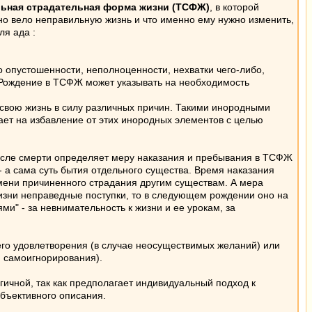
ьная страдательная форма жизни (ТСФЖ)
, в которой
оно вело неправильную жизнь и что именно ему нужно изменить,
ля ада :
о опустошенности, неполноценности, нехватки чего-либо,
 Рождение в ТСФЖ может указывать на необходимость
 свою жизнь в силу различных причин. Такими инородными
ывает на избавление от этих инородных элементов с целью
 после смерти определяет меру наказания и пребывания в ТСФЖ
 - а сама суть бытия отдельного существа. Время наказания
мени причиненного страдания другим существам. А мера
изни неправедные поступки, то в следующем рождении оно на
и" - за невнимательность к жизни и ее урокам, за
его удовлетворения (в случае неосуществимых желаний) или
, самоигнорирования).
ичной, так как предполагает индивидуальный подход к
убъективного описания.