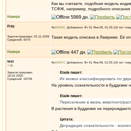
Как вы считаете, подобная модель инди
ТСФЖ, например, подробного описания 
Наверх
Fritz
№
46656
Добавлено: Вт 01 Янв 08, 01:35 (19 лет том
Зарегистрирован: 02.11.2006
Такая модель описана в Ламриме. Её оп
Суждений: 4470
Наверх
test
№
46657
Добавлено: Вт 01 Янв 08, 01:55 (19 лет том
一心
Etade пишет:
Зарегистрирован:
18.02.2005
Их можно классифицировать по двум 
Суждений: 18709
На уровень сознательности в буддизме 
Etade пишет:
Переселение в жизнь животного/рас
В растения в буддизме не перерождаютс
Цитата:
Деградация сознательности - исклю