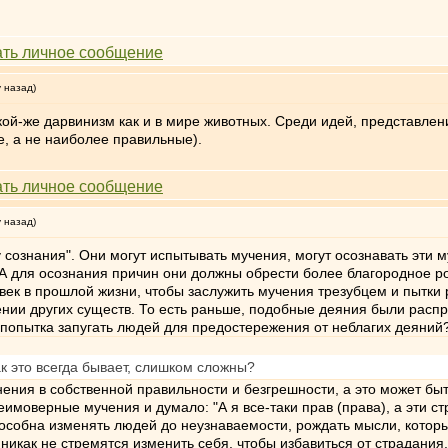
у назад)
акой-же дарвинизм как и в мире животных. Среди идей, представле
, а не наиболее правильные).
у назад)
 сознания". Они могут испытывать мучения, могут осознавать эти м
 А для осознания причин они должны обрести более благородное р
век в прошлой жизни, чтобы заслужить мучения трезубцем и пытки
нии других существ. То есть раньше, подобные деяния были расп
 попытка запугать людей для предостережения от неблагих деяний
к это всегда бывает, слишком сложны?
нения в собственной правильности и безгрешности, а это может бы
имоверные мучения и думало: "А я все-таки прав (права), а эти 
обна изменять людей до неузнаваемости, рождать мысли, которые 
 никак не стремятся изменить себя, чтобы избавиться от страдания