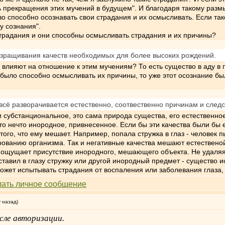
ь прекращения этих мучений в будущем". И благодаря такому разм
во способно осознавать свои страдания и их осмысливать. Если так
у сознания".
страдания и они способны осмысливать страдания и их причины?
 взращивания качеств необходимых для более высоких рождений.
влияют на отношение к этим мучениям? То есть существо в аду в п
 было способно осмысливать их причины, то уже этот осознание б
всё разворачивается естественно, соотвественно причинам и следст
ли субстанциональное, это сама природа существа, его естественное
 это нечто инородное, привнесенное. Если бы эти качества были бы
ого, что ему мешает. Например, попала стружка в глаз - человек пы
анию организма. Так и негативные качества мешают естественой 
к ощущает присутствие инородного, мешающего объекта. Не удаляя
оставил в глазу стружку или другой инородный предмет - существ
ожет испытывать страдания от воспаления или заболевания глаза
у назад)
сле авторизации.