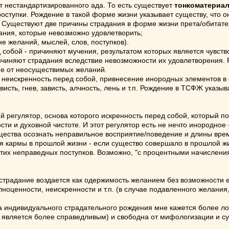
 нестандартизированного ада. То есть существует
тонкоматериал
оступки. Рождение в такой форме жизни указывает существу, что 
 Существуют две причины страдания в форме жизни прета/обитате
ания, которые невозможно удовлетворить;
е желаний, мыслей, слов, поступков).
собой - причиняют мучения, результатом которых является чувств
чиняют страдания вследствие невозможности их удовлетворения.
ие от неосуществимых желаний.
 неискренность перед собой, привнесение инородных элементов в
висть, гнев, зависть, алчность, лень и т.п. Рождение в ТСФЖ указ
ий регулятор, основа которого искренность перед собой, который
сти и духовной чистоте. И этот регулятор есть не нечто инородное
ущества осознать неправильное восприятие/поведение и длины вре
я кармы в прошлой жизни - если существо совершало в прошлой ж
тих неправедных поступков. Возможно, "с процентными начислениям
страдание воздается как одержимость желанием без возможности 
ноценности, неискренности и т.п. (в случае подавленного желания
а индивидуального страдательного рождения мне кажется более лог
д является более справедливым) и свободна от мифологизации и с