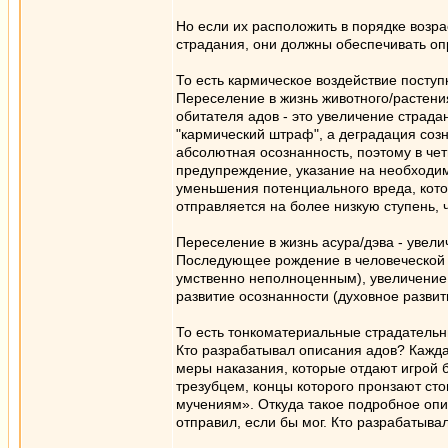
Но если их расположить в порядке возра
страдания, они должны обеспечивать оп
То есть кармическое воздействие посту
Переселение в жизнь животного/растени
обитателя адов - это увеличение страда
"кармический штраф", а деградация созн
абсолютная осознанность, поэтому в чет
предупреждение, указание на необходим
уменьшения потенциального вреда, кото
отправляется на более низкую ступень, 
Переселение в жизнь асура/дэва - увел
Последующее рождение в человеческой ж
умственно неполноценным), увеличение 
развитие осознанности (духовное разви
То есть тонкоматериальные страдательн
Кто разрабатывал описания адов? Каждая
меры наказания, которые отдают игрой
трезубцем, концы которого пронзают ст
мучениям». Откуда такое подробное опи
отправил, если бы мог. Кто разрабатыв