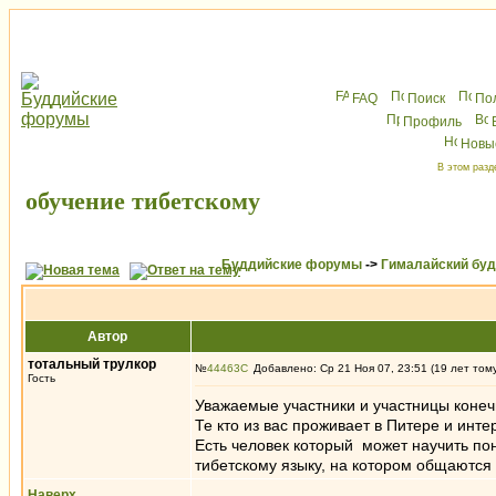
FAQ
Поиск
По
Профиль
Новы
В этом разд
обучение тибетскому
Буддийские форумы
->
Гималайский бу
Автор
тотальный трулкор
№
44463
Добавлено: Ср 21 Ноя 07, 23:51 (19 лет том
Гость
Уважаемые участники и участницы конеч
Те кто из вас проживает в Питере и инт
Есть человек который может научить пон
тибетскому языку, на котором общаются
Наверх