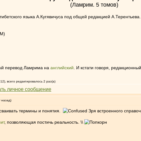
(Ламрим. 5 томов)
тибетского языка А.Кугявичуса под общей редакцией А.Терентьева. 
5M)
лный перевод Ламрима на
английский
. И кстати говоря, редакционны
12), всего редактировалось 2 раз(а)
у назад)
сваивать термины и понятия.
Зря встроенного справоч
ит
, позволяющая постичь реальность. \\