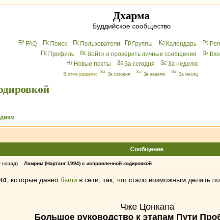
Дхарма
Буддийское сообщество
FAQ
Поиск
Пользователи
Группы
Календарь
Peг
Профиль
Войти и проверить личные сообщения
Вхo
Новые посты
За сегодня
За неделю
В этом разделе:
За сегодня
За неделю
За месяц
кодировкой
ддизм
Сообщение
у назад)
Ламрим (Нартанг 1994) с исправленной кодировкой
ма
, которые давно
были
в сети, так, что стало возможным делать п
Чже Цонкапа
Большое руководство к этапам Пути Про