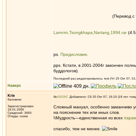
(Перевод с 
Lamrim,Tsongkhapa,Nartang,1994.rar
(4.
ps.
Предисловие
.
pps. Кстати, в 2001-2004г закончен по
буддологов).
Последний раз редактировалось: test (Чт 25 Окт 07, 01:
Наверх
Krie
№
43029
Добавлено: Сб 20 Окт 07, 16:10 (19 лет том
баловник
Зарегистрирован:
Сложный мануал, особенно заманчиво у
18.01.2006
на пояснение тех или иных слов.
Суждений: 3693
Откуда: russia
\\Мудрость—единственная из всех
парам
спасибо, тем не менее.
_________________