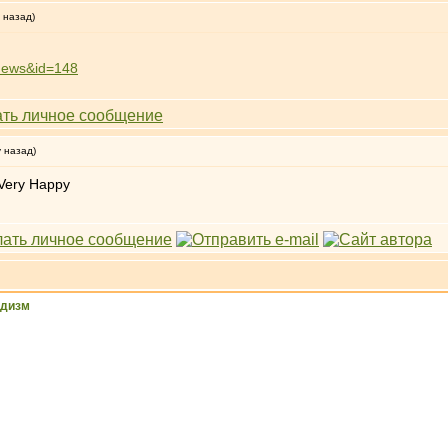
 назад)
=news&id=148
у назад)
ддизм