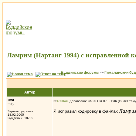
Ламрим (Нартанг 1994) с исправленной 
Буддийские форумы
->
Гималайский бу
Автор
test
№
43004
Добавлено: Сб 20 Окт 07, 01:36 (19 лет том
一心
Ламри
Я исправил кодировку в файлах
Зарегистрирован:
18.02.2005
Суждений: 18709