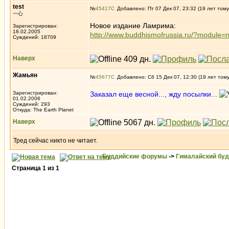
test
№
45417
Добавлено: Пт 07 Дек 07, 23:32 (19 лет тому
一心
Новое издание Ламрима:
Зарегистрирован:
18.02.2005
http://www.buddhismofrussia.ru/?module
Суждений: 18709
Наверх
Жамьян
№
45677
Добавлено: Сб 15 Дек 07, 12:30 (19 лет том
Зарегистрирован:
Заказал еще весной..., жду посылки...
01.02.2006
Суждений: 293
Откуда: The Earth Planet
Наверх
Тред сейчас никто не читает.
Буддийские форумы
->
Гималайский бу
Страница
1
из
1