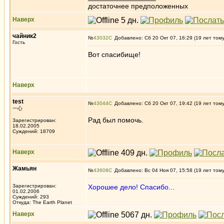
достаточнее предположенных
Наверх
чайник2
№
43032
Добавлено: Сб 20 Окт 07, 16:29 (19 лет том
Гость
Вот спасибище!
Наверх
test
№
43044
Добавлено: Сб 20 Окт 07, 19:42 (19 лет том
一心
Рад был помочь.
Зарегистрирован:
18.02.2005
Суждений: 18709
Наверх
Жамьян
№
43608
Добавлено: Вс 04 Ноя 07, 15:58 (19 лет том
Зарегистрирован:
Хорошее дело! Спасибо...
01.02.2006
Суждений: 293
Откуда: The Earth Planet
Наверх