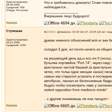
Зарегистрирован:
Что и требовалось доказать! Спам повсюд
09.08.2006
наблюдается....
Суждений: 599
Откуда: Кострома
_________________
Вчерашнее лицо будущего!
Наверх
Ступеньки
№
43068
Добавлено: Сб 20 Окт 07, 23:05 (19 лет том
Зарегистрирован:
думаю немного объяснений всё-ьт аки 
06.01.2006
Суждений: 1050
голодал 3 дня, ел почти ничего из обще
на решающий день ед ы есс-но 0 (ноль), 
бутылка портвейна "Port 74", через пару
кристально чистой башкой (а кристально 
четко, что тольк одни эмоции хахах) пис
самых как старался устроить в последню
автобусах, ласкал их белоснежные бедра 
быдло чтобы посмотреть чаво у скотинки 
violent opposition from mediocre minds"
...с другим понимаешь ли она танцует~
Наверх