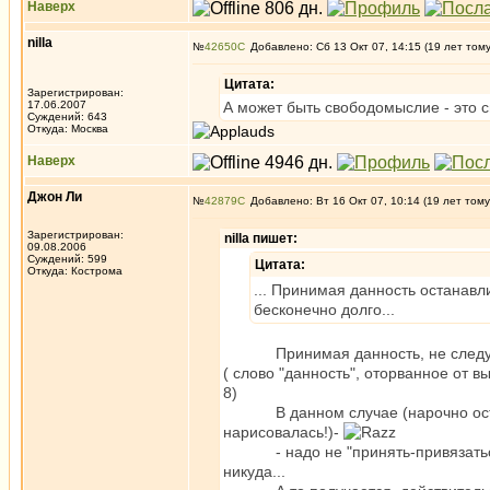
Наверх
nilla
№
42650
Добавлено: Сб 13 Окт 07, 14:15 (19 лет том
Цитата:
Зарегистрирован:
17.06.2007
А может быть свободомыслие - это
Суждений: 643
Откуда: Москва
Наверх
Джон Ли
№
42879
Добавлено: Вт 16 Окт 07, 10:14 (19 лет тому
Зарегистрирован:
nilla пишет:
09.08.2006
Суждений: 599
Цитата:
Откуда: Кострома
... Принимая данность останавл
бесконечно долго...
Принимая данность, не следует 
( слово "данность", оторванное от в
8)
В данном случае (нарочно оставил
нарисовалась!)-
- надо не "принять-привязаться",а
никуда...