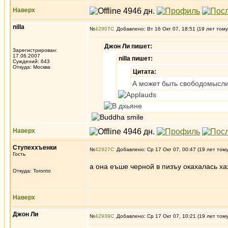
Наверх
nilla
№
42907
Добавлено: Вт 16 Окт 07, 18:51 (19 лет тому
Джон Ли пишет:
Зарегистрирован:
17.06.2007
nilla пишет:
Суждений: 643
Откуда: Москва
Цитата:
А может быть свободомысли
Наверх
Ступеххъенки
№
42927
Добавлено: Ср 17 Окт 07, 00:47 (19 лет том
Гость
а она еъше черной в пизъу окахалась х
Откуда: Toronto
Наверх
Джон Ли
№
42939
Добавлено: Ср 17 Окт 07, 10:21 (19 лет том