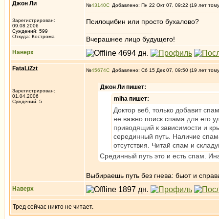
Джон Ли
№
43140
Добавлено: Пн 22 Окт 07, 09:22 (19 лет том
Зарегистрирован:
Псилоцибин или просто бухалово?
09.08.2006
_________________
Суждений: 599
Откуда: Кострома
Вчерашнее лицо будущего!
Наверх
FataLiZzt
№
45674
Добавлено: Сб 15 Дек 07, 09:50 (19 лет том
Джон Ли пишет:
Зарегистрирован:
01.04.2006
miha пишет:
Суждений: 5
Доктор веб, только добавит спа
не важно поиск спама для его у
приводящий к зависимости и кры
серединный путь. Наличие спама
отсутствия. Читай спам и складу
Срединный путь это и есть спам. Ина
Выбираешь путь без гнева: бьют и справ
Наверх
Тред сейчас никто не читает.