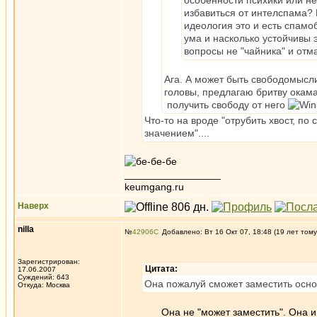
особенности психики или н
избавиться от интелспама? 
идеология это и есть спам
ума и насколько устойчивы 
вопросы не "чайника" и отма
Ага. А может быть свободомысл
головы, предлагаю бритву окама
получить свободу от него
Что-то на вроде "отрубить хвост, п
значением"....
_________________
keumgang.ru
Наверх
nilla
№
42906
Добавлено: Вт 16 Окт 07, 18:48 (19 лет тому
Зарегистрирован:
Цитата:
17.06.2007
Суждений: 643
Она пожалуй сможет заместить осно
Откуда: Москва
Она не "может заместить". Она и есть