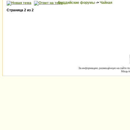
Буддийские форумы
->
Чайная
Страница
2
из
2
За информацию, размещённую на сайте пол
Мощь пх