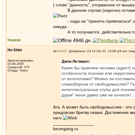
( слово "данность", оторванное от вышеук
В данном случае (нарочно оставила- в
- надо не "принять-привязаться",а ст
никуда...
А то получается, действительно:приш
Наверх
Ho Shim
№
42645
Добавлено: Сб 13 Окт 07, 13:08 (19 лет том
Зарегистрирован:
Джон Ли пишет:
03.06.2005
Суждений: 375
Какие бы практики человек (адепт) н
Откуда: Томск
особенности психики или недостоин
от интелспама? Можно ли поставить 
спамоборона от свободомыслия? Гар
интеллектуальные ступы для психики
дурак" меня давно уже не конектят...
Ага. А может быть свободомыслие - это
предлагаю бритву окама. Достижения ве
него
_________________
keumgang.ru