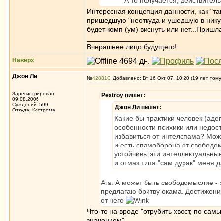
А то получается, действительно:п
Интересная концепция данности, как "та
пришедшую "неоткуда и ушедшую в никуда
будет комп (ум) виснуть или нет...Пришл
_________________
Вчерашнее лицо будущего!
Наверх
Джон Ли
№
42881
Добавлено: Вт 16 Окт 07, 10:20 (19 лет тому
Зарегистрирован:
Pestroy пишет:
09.08.2006
Суждений: 599
Джон Ли пишет:
Откуда: Кострома
Какие бы практики человек (адеп
особенности психики или недос
избавиться от интелспама? Можн
и есть спамоборона от свободо
устойчивы эти интеллектуальные
и отмаз типа "сам дурак" меня да
Ага. А может быть свободомыслие -
предлагаю бритву окама. Достижени
от него
Что-то на вроде "отрубить хвост, по са
значением"....