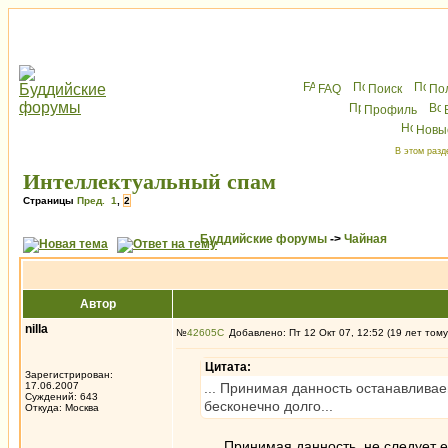
FAQ
Поиск
По
Профиль
Новы
В этом разд
Интеллектуальный спам
Страницы
Пред.
1
,
2
Буддийские форумы
->
Чайная
Автор
nilla
№
42605
Добавлено: Пт 12 Окт 07, 12:52 (19 лет тому
Цитата:
Зарегистрирован:
17.06.2007
... Принимая данность останавливае
Суждений: 643
бесконечно долго...
Откуда: Москва
Принимая данность, не следует ее в