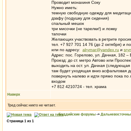
Проводит монахиня Соку
Нужно иметь:
темную свободную одежду для медитац
дзафу (подушку для сидения)
спальный мешок
три мисочки (не тарелки!) и ложку
тапочки
Желающих участвовать в ретрите просим
тел. +7 927 701 14 76 (до 2 октября) и по
или по адресу:
alrymar@yandex.ru
и
sry
Адрес: пос. Горелово, ул. Дачная, 182 
Проезд: до ст. метро Автово или Проспек
выходить на ост. ул. Дачная (следующая
там будет уходящая вниз асфальтовая до
повернуть налево и идти прямо пока по
входом
+7 812 4210724 - тел. храма
Наверх
Тред сейчас никто не читает.
Буддийские форумы
->
Дальневосточны
Страница
1
из
1