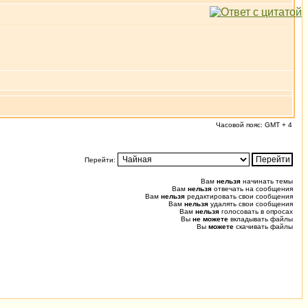
Часовой пояс: GMT + 4
Перейти:
Вам
нельзя
начинать темы
Вам
нельзя
отвечать на сообщения
Вам
нельзя
редактировать свои сообщения
Вам
нельзя
удалять свои сообщения
Вам
нельзя
голосовать в опросах
Вы
не можете
вкладывать файлы
Вы
можете
скачивать файлы
0.022 (0.203) u0.006 s0.003, 18 0.014 [243/0]