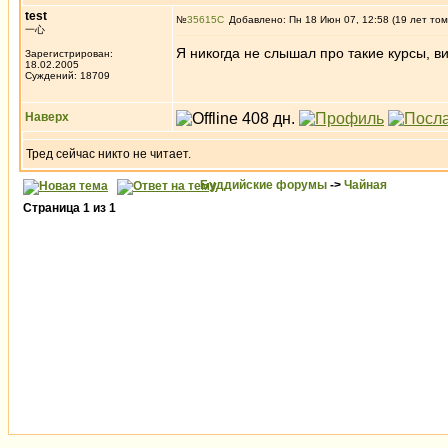
test
№
35615
Добавлено: Пн 18 Июн 07, 12:58 (19 лет том
一心
Я никогда не слышал про такие курсы, 
Зарегистрирован:
18.02.2005
Суждений: 18709
Наверх
Тред сейчас никто не читает.
Буддийские форумы
->
Чайная
Страница
1
из
1