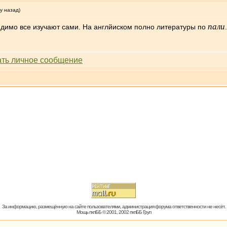
у назад)
пали
видимо все изучают сами. На англйиском полно литературы по
.
За информацию, размещённую на сайте пользователями, администрация форума ответственности не несёт.
Мощь пхпББ © 2001, 2002 пхпББ Груп