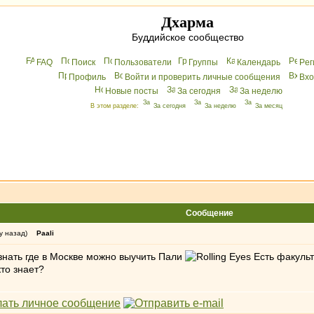
Дхарма
Буддийское сообщество
FAQ
Поиск
Пользователи
Группы
Календарь
Peг
Профиль
Войти и проверить личные сообщения
Вхo
Новые посты
За сегодня
За неделю
В этом разделе:
За сегодня
За неделю
За месяц
Сообщение
у назад)
Paali
знать где в Москве можно выучить Пали
Есть факульт
кто знает?