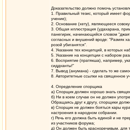
Доказательство должно помочь установл
1. Правильный тезис, который имеет фо
учение);
2. Основание (хету), являющееся совок
3. Общая иллюстрация (удахарана, прим
панегирик, начинающийся словом "джаят
согласных и внушений вроде: "Размяк хар
розой убиганятся".
4. Указание тех концепций, в которых н
5. Указание на концепции с набором ра
6. Восприятие (пратякша), например, указ
сиддханты!"
7. Вывод (анумана) - сделать то же сам
8. Авторитетные ссылки на священное уч
4. Определение спорщика
а) Спорщик должен хорошо знать свяще
б) Ни в коем случае он не должен упот
Обращаясь друг к другу, спорщики долж
в) Спорщик не должен бояться кары кур
настроения в народном собрании.
г) Речь его должна быть единой и не пр
из участников форума;
д) Он должен быть красноречивым, для т