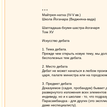
* * *
Майтрея-натха (ІV-V вв.)
Школа Йогачара (Виджняна-вада)
Шаптадаша-бхуми-шастра-йогачаря
Том ХV
Искусство дебата
1. Тема дебата.
Прежде чем открыть новую тему, мы долж
бесполезных тем дебата.
2. Место дебата
Дебат не может начаться в любом произ
царя, палате министра или на городско
3. Предмет дебата
Доказуемое (садхя, пробандум) бывает д
развернутого изложения всех элементов д
индивиду, но и к школам - то, что подра
Парасамбандха - для других (это экспли
даже неспециалисту).