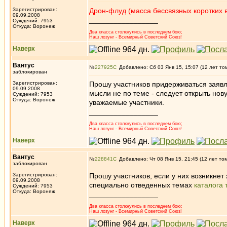
Зарегистрирован:
Дрон-флуд (масса бессвязных коротких 
09.09.2008
_________________
Суждений: 7953
Откуда: Воронеж
Два класса столкнулись в последнем бою;
Наш лозунг - Всемирный Советский Союз!
Наверх
Вантус
№
227925
Добавлено: Сб 03 Янв 15, 15:07 (12 лет то
заблокирован
Зарегистрирован:
Прошу участников придерживаться заявл
09.09.2008
мысли не по теме - следует открыть нову
Суждений: 7953
Откуда: Воронеж
уважаемые участники.
_________________
Два класса столкнулись в последнем бою;
Наш лозунг - Всемирный Советский Союз!
Наверх
Вантус
№
228841
Добавлено: Чт 08 Янв 15, 21:45 (12 лет то
заблокирован
Зарегистрирован:
Прошу участников, если у них возникнет 
09.09.2008
специально отведенных темах
каталога 
Суждений: 7953
Откуда: Воронеж
_________________
Два класса столкнулись в последнем бою;
Наш лозунг - Всемирный Советский Союз!
Наверх