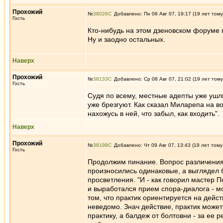
Прохожий
№
38026
Добавлено: Пн 06 Авг 07, 19:17 (19 лет тому
Гость
Кто-нибудь на этом дзеновском форуме п
Ну и заодно остальных.
Наверх
Прохожий
№
38133
Добавлено: Ср 08 Авг 07, 21:02 (19 лет тому
Гость
Судя по всему, местные адепты уже ушли
уже брезгуют. Как сказал Миларепа на в
нахожусь в ней, что забыл, как входить".
Наверх
Прохожий
№
38198
Добавлено: Чт 09 Авг 07, 13:43 (19 лет тому
Гость
Продолжим пинание. Вопрос различения б
произносились одинаковые, а выглядел бо
просветления. "И - как говорил мастер П
и выработался прием спора-диалога - м
том, что практик ориентируется на действ
неведомо. Знач действие, практик може
практику, а балдеж от болтовни - за ее 