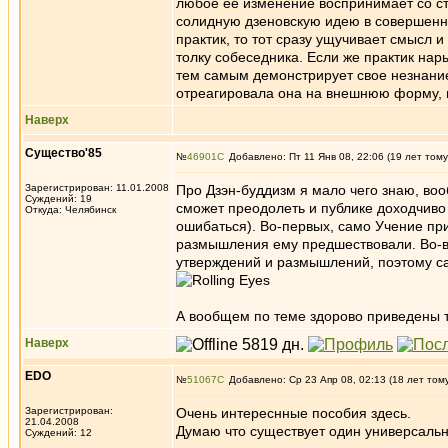
любое ее изменение воспринимает со стр
солидную дзеновскую идею в совершенно
практик, то тот сразу ущучивает смысл и 
толку собеседника. Если же практик нар
тем самым демонстрирует свое незнание 
отреагировала она на внешнюю форму, в
Наверх
Существо'85
№
46901
Добавлено: Пт 11 Янв 08, 22:06 (19 лет тому
Зарегистрирован: 11.01.2008
Про Дзэн-буддизм я мало чего знаю, воо
Суждений: 19
сможет преодолеть и публике доходчиво с
Откуда: Челябинск
ошибаться). Во-первых, само Учение при
размышления ему предшествовали. Во-вт
утверждений и размышлений, поэтому с
А вообщем по теме здорово приведены т
Наверх
EDO
№
51067
Добавлено: Ср 23 Апр 08, 02:13 (18 лет том
Зарегистрирован:
Очень интереснные пособия здесь.
21.04.2008
Думаю что существует один универсальн
Суждений: 12