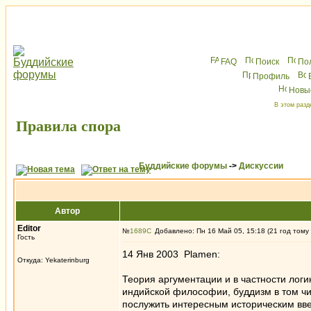
FAQ
Поиск
По
Профиль
Новы
В этом разд
Правила спора
Буддийские форумы
->
Дискуссии
Автор
Editor
№
1689
Добавлено: Пн 16 Май 05, 15:18 (21 год тому
Гость
14 Янв 2003 Plamen:
Откуда: Yekaterinburg
Теория аргументации и в частности лог
индийской философии, буддизм в том чис
послужить интересным историческим вве