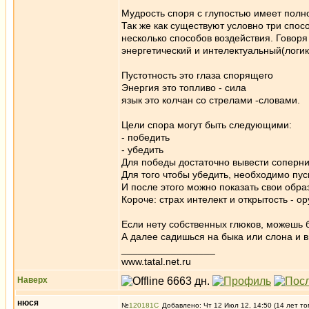
Мудрость споря с глупостью имеет полн
Так же как существуют условно три спос
несколько способов воздействия. Говоря
энергетический и интелектуальный(логик
Пустотность это глаза спорящего
Энергия это топливо - сила
язык это колчан со стрелами -словами.
Цели спора могут быть следующими:
- победить
- убедить
Для победы достаточно вывести соперник
Для того чтобы убедить, необходимо пус
И после этого можно показать свои образ
Короче: страх интелект и открытость - о
Если нету собственных глюков, можешь б
А далее садишься на быка или слона и вп
_________________
www.tatal.net.ru
Наверх
нюся
№
120181
Добавлено: Чт 12 Июл 12, 14:50 (14 лет то