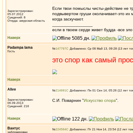
Если твои помыслы чисты-действие не тре
Зарегистрирован:
подвывертом груши околачивает-это их
05.07.2012
Суждений: 8
когда заскучают.
Откуда: амурская область
_________________
если в твоем серде живет будда -все зло
Наверх
Padampa lama
№
147797
Добавлено: Ср 08 Май 13, 09:28 (13 лет то
Гость
это спор как самый про
Наверх
Alive
№
214691
Добавлено: Пн 01 Сен 14, 05:26 (12 лет то
Зарегистрирован:
С.И. Поварнин "
Искусство спора
".
06.09.2013
Суждений: 216
Наверх
Вантус
№
224564
Добавлено: Пт 21 Ноя 14, 23:54 (12 лет то
заблокирован