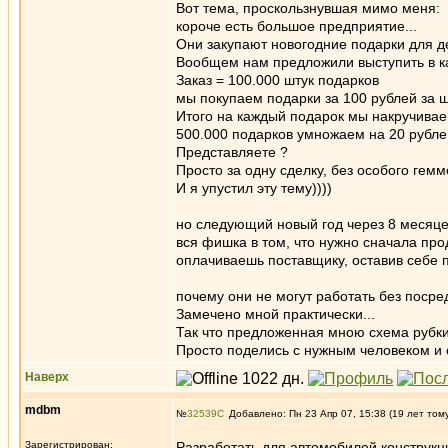
Вот тема, проскользнувшая мимо меня:
короче есть большое предприятие...
Они закупают новогодние подарки для де
Вообщем нам предложили выступить в ка
Заказ = 100.000 штук подарков
мы покупаем подарки за 100 рублей за шт
Итого на каждый подарок мы накручиваем
500.000 подарков умножаем на 20 рублей
Представляете ?
Просто за одну сделку, без особого гемм
И я упустил эту тему))))
но следующий новый год через 8 месяцев
вся фишка в том, что нужно сначала прод
оплачиваешь поставщику, оставив себе п
почему они не могут работать без посред
Замечено мной практически...
Так что предложенная мною схема рубки 
Просто поделись с нужным человеком и о
Наверх
mdbm
№
32539
Добавлено: Пн 23 Апр 07, 15:38 (19 лет том
Зарегистрирован:
Разработать для автомобилей конструкц