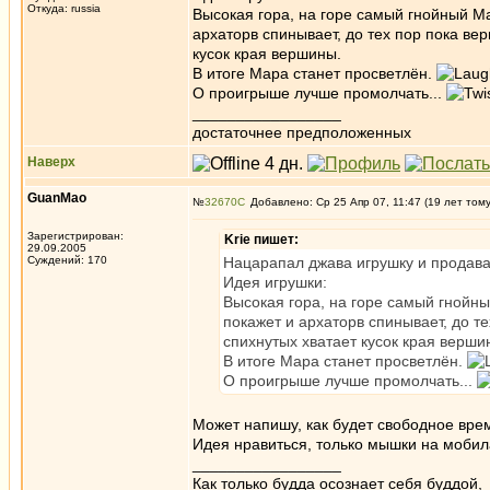
Откуда: russia
Высокая гора, на горе самый гнойный М
архаторв спинывает, до тех пор пока ве
кусок края вершины.
В итоге Мара станет просветлён.
О проигрыше лучше промолчать...
_________________
достаточнее предположенных
Наверх
GuanMao
№
32670
Добавлено: Ср 25 Апр 07, 11:47 (19 лет том
Зарегистрирован:
Krie пишет:
29.09.2005
Суждений: 170
Нацарапал джава игрушку и продава
Идея игрушки:
Высокая гора, на горе самый гнойн
покажет и архаторв спинывает, до т
спихнутых хватает кусок края верши
В итоге Мара станет просветлён.
О проигрыше лучше промолчать...
Может напишу, как будет свободное вр
Идея нравиться, только мышки на мобил
_________________
Как только будда осознает себя буддой,