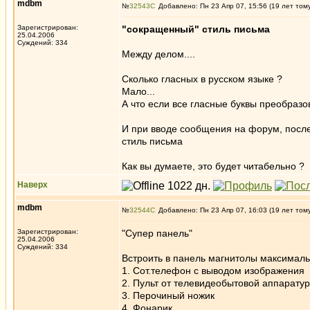
mdbm
№
32543
Добавлено: Пн 23 Апр 07, 15:56 (19 лет том
Зарегистрирован:
"сокращенный" стиль письма
25.04.2006
Суждений: 334
Между делом....
Сколько гласных в русском языке ?
Мало...
А что если все гласные буквы преобразо
И при вводе сообщения на форум, после 
стиль письма
Как вы думаете, это будет читабельно ?
Наверх
mdbm
№
32544
Добавлено: Пн 23 Апр 07, 16:03 (19 лет том
Зарегистрирован:
"Супер панель"
25.04.2006
Суждений: 334
Встроить в панель магнитолы максималь
1. Сот.телефон с выводом изображения 
2. Пульт от телевидеобытовой аппарат
3. Перочиный ножик
4. Фонарик