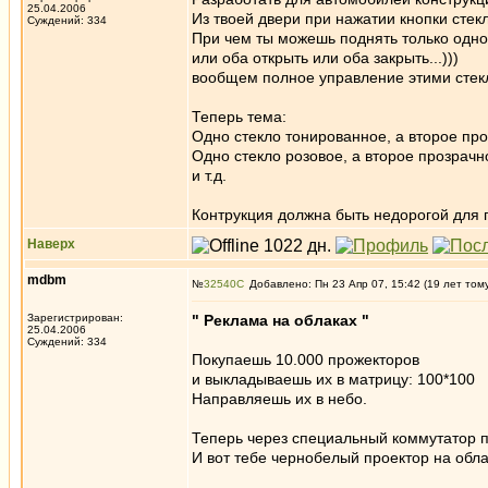
25.04.2006
Из твоей двери при нажатии кнопки сте
Суждений: 334
При чем ты можешь поднять только одно
или оба открыть или оба закрыть...)))
вообщем полное управление этими сте
Теперь тема:
Одно стекло тонированное, а второе про
Одно стекло розовое, а второе прозрачн
и т.д.
Контрукция должна быть недорогой для п
Наверх
mdbm
№
32540
Добавлено: Пн 23 Апр 07, 15:42 (19 лет том
Зарегистрирован:
" Реклама на облаках "
25.04.2006
Суждений: 334
Покупаешь 10.000 прожекторов
и выкладываешь их в матрицу: 100*100
Направляешь их в небо.
Теперь через специальный коммутатор 
И вот тебе чернобелый проектор на обла