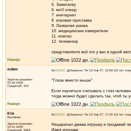
5. Зажигалку
6. мп3 плеер
7. инетернет
8. игровая приставка
9. Лазерная указка
10. медицинские измерители
11. компас
12. телевизор
представляете всё это у вас в одной ав
Наверх
mdbm
№
32546
Добавлено: Пн 23 Апр 07, 16:08 (19 лет том
Зарегистрирован:
"Глаза вместо мыши"
25.04.2006
Суждений: 334
Если научиться считывать с глаз человек
тогда можно будет сделать так, чтоб ты
Наверх
Krie
№
32555
Добавлено: Пн 23 Апр 07, 17:55 (19 лет том
баловник
Зарегистрирован:
Нацарапал джава игрушку и продавай че
18.01.2006
Идея игрушки:
Суждений: 3693