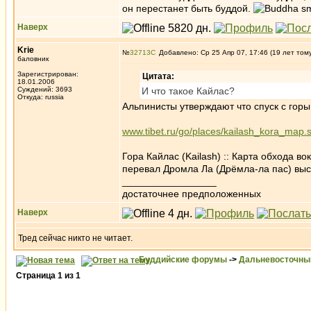
он перестанет быть буддой.
Наверх
Krie
№
32713
Добавлено: Ср 25 Апр 07, 17:46 (19 лет том
баловник
Зарегистрирован:
Цитата:
18.01.2006
Суждений: 3693
И что такое Кайлас?
Откуда: russia
Альпинисты утверждают что спуск с гор
www.tibet.ru/go/places/kailash_kora_map.
Гора Кайлас (Kailash) :: Карта обхода во
перевал Дромла Ла (Дрёмла-ла пас) высо
_________________
достаточнее предположенных
Наверх
Тред сейчас никто не читает.
Буддийские форумы
->
Дальневосточны
Страница
1
из
1