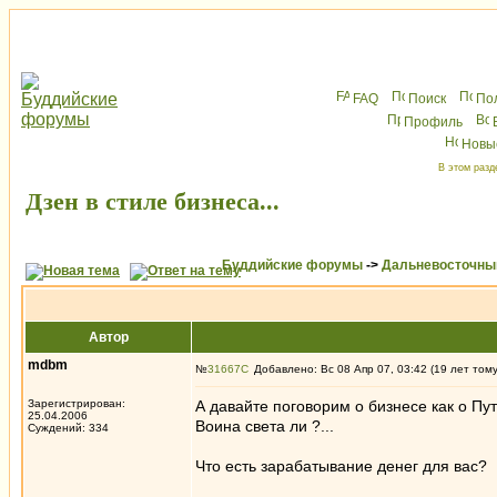
FAQ
Поиск
По
Профиль
Новы
В этом разд
Дзен в стиле бизнеса...
Буддийские форумы
->
Дальневосточны
Автор
mdbm
№
31667
Добавлено: Вс 08 Апр 07, 03:42 (19 лет том
Зарегистрирован:
А давайте поговорим о бизнесе как о Пут
25.04.2006
Воина света ли ?...
Суждений: 334
Что есть зарабатывание денег для вас?