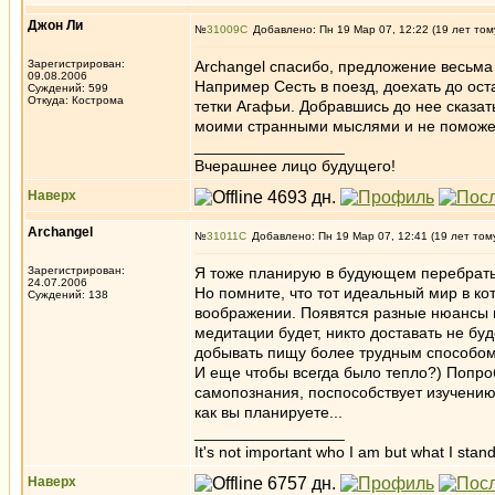
Джон Ли
№
31009
Добавлено: Пн 19 Мар 07, 12:22 (19 лет том
Зарегистрирован:
Archangel спасибо, предложение весьма 
09.08.2006
Например Сесть в поезд, доехать до ост
Суждений: 599
Откуда: Кострома
тетки Агафьи. Добравшись до нее сказат
моими странными мыслями и не поможет л
_________________
Вчерашнее лицо будущего!
Наверх
Archangel
№
31011
Добавлено: Пн 19 Мар 07, 12:41 (19 лет том
Зарегистрирован:
Я тоже планирую в будующем перебратьс
24.07.2006
Но помните, что тот идеальный мир в к
Суждений: 138
воображении. Появятся разные нюансы и
медитации будет, никто доставать не бу
добывать пищу более трудным способом,
И еще чтобы всегда было тепло?) Попро
самопознания, поспособствует изучению с
как вы планируете...
_________________
It's not important who I am but what I stand
Наверх