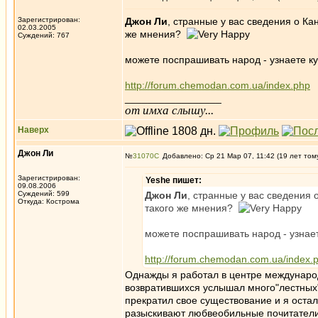
Зарегистрирован:
Джон Ли
, странные у вас сведения о Ка
02.03.2005
же мнения?
Суждений: 767
можете поспрашивать народ - узнаете куд
http://forum.chemodan.com.ua/index.php
_________________
от имха слышу...
Наверх
Джон Ли
№
31070
Добавлено: Ср 21 Мар 07, 11:42 (19 лет том
Зарегистрирован:
Yeshe пишет:
09.08.2006
Суждений: 599
Джон Ли
, странные у вас сведения 
Откуда: Кострома
такого же мнения?
можете поспрашивать народ - узнаете
http://forum.chemodan.com.ua/index.
Однажды я работал в центре международ
возвратившихся услышал много"лестных"
прекратил свое существование и я осталс
разыскивают любвеобильные почитатели..