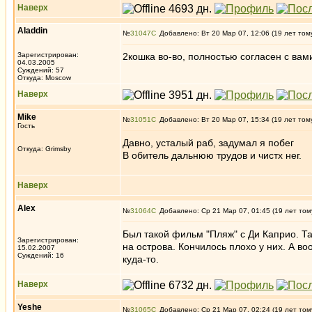
Наверх
Aladdin
№
31047
Добавлено: Вт 20 Мар 07, 12:06 (19 лет том
Зарегистрирован:
2кошка во-во, полностью согласен с вам
04.03.2005
Суждений: 57
Откуда: Moscow
Наверх
Mike
№
31051
Добавлено: Вт 20 Мар 07, 15:34 (19 лет том
Гость
Давно, усталый раб, задумал я побег
Откуда: Grimsby
В обитель дальнюю трудов и чистх нег.
Наверх
Alex
№
31064
Добавлено: Ср 21 Мар 07, 01:45 (19 лет том
Был такой фильм "Пляж" с Ди Каприо. Т
Зарегистрирован:
на острова. Кончилось плохо у них. А в
15.02.2007
Суждений: 16
куда-то.
Наверх
Yeshe
№
31065
Добавлено: Ср 21 Мар 07, 02:24 (19 лет том