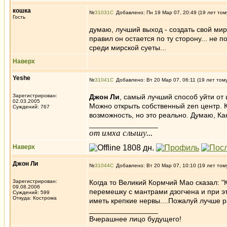
кошка
№
31031
Добавлено: Пн 19 Мар 07, 20:49 (19 лет том
Гость
думаю, лучший выход - создать свой мир
правил он остается по ту сторону... не 
среди мирской суеты...
Наверх
Yeshe
№
31041
Добавлено: Вт 20 Мар 07, 06:11 (19 лет том
Зарегистрирован:
Джон Ли
, самый лучший способ уйти от 
02.03.2005
Можно открыть собственный zen центр. К
Суждений: 767
возможность, но это реально. Думаю, Ка
_________________
от имха слышу...
Наверх
Джон Ли
№
31044
Добавлено: Вт 20 Мар 07, 10:10 (19 лет том
Зарегистрирован:
Когда то Великий Кормчий Мао сказал: "К
09.08.2006
перемешку с мантрами дзогчена и при э
Суждений: 599
Откуда: Кострома
иметь крепкие нервы....Пожалуй лучше р
_________________
Вчерашнее лицо будущего!