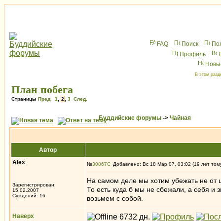
FAQ
Поиск
По
Профиль
Новы
В этом разд
План побега
Страницы
Пред.
1
,
2
,
3
След.
Буддийские форумы
->
Чайная
Автор
Alex
№
30867
Добавлено: Вс 18 Мар 07, 03:02 (19 лет том
На самом деле мы хотим убежать не от ц
Зарегистрирован:
То есть куда б мы не сбежали, а себя и
15.02.2007
Суждений: 16
возьмем с собой.
Наверх