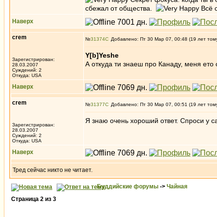
сбежал от общества.
Всё с
Наверх
crem
№
31374
Добавлено: Пт 30 Мар 07, 00:48 (19 лет том
Y[b]Yeshe
Зарегистрирован:
А откуда ти знаеш про Канаду, меня ето 
28.03.2007
Суждений: 2
Откуда: USA
Наверх
crem
№
31377
Добавлено: Пт 30 Мар 07, 00:51 (19 лет том
Я знаю очень хороший ответ. Спроси у са
Зарегистрирован:
28.03.2007
Суждений: 2
Откуда: USA
Наверх
Тред сейчас никто не читает.
Буддийские форумы
->
Чайная
Страница
2
из
3