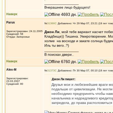
_________________
Вчерашнее лицо будущего!
Наверх
Parus
№
31366
Добавлено: Чт 29 Мар 07, 23:21 (19 лет том
Зарегистрирован: 24.11.2005
Джон Ли
, мой тебе вариант насчет побе
Суждений: 58
Кладбище)) Тишина. Умиротворение. Моя
Откуда: Запорожье
холме на восходе и закате солнца будем
Иль ты вего..?)
_________________
В поисках двери..
Наверх
Alex-M
№
31373
Добавлено: Пт 30 Мар 07, 00:10 (19 лет том
Зарегистрирован:
Джон Ли пишет:
23.03.2007
Суждений: 80
Друзья мои и любезнейшие враги мо
подальше от цивилизации. Не могли
необходимо предпринять чтобы навсе
начальника и надоедливого кредито
запредела, до права расположиться 
Секрет фокуса: когда ты в 