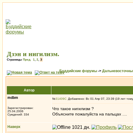
Дзэн и нигилизм.
Страницы
Пред.
1
,
2
,
3
Буддийские форумы
->
Дальневосточны
Автор
mdbm
№
31409
Добавлено: Вс 01 Апр 07, 23:39 (19 лет том
Зарегистрирован:
Что такое нигилизм ?
25.04.2006
Объясните пожалуйста на пальцах ....
Суждений: 334
Наверх