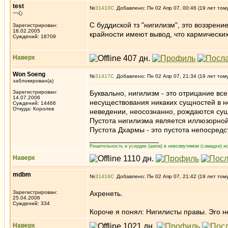
test
№
31410
Добавлено: Пн 02 Апр 07, 00:46 (19 лет том
一心
С буддиской тз "нигилизм", это воззрен
Зарегистрирован:
18.02.2005
крайности имеют вывод, что кармических
Суждений: 18709
Наверх
Won Soeng
№
31417
Добавлено: Пн 02 Апр 07, 21:34 (19 лет том
заблокирован(а)
Зарегистрирован:
Буквально, нигилизм - это отрицание вс
14.07.2006
несуществования никаких сущностей в н
Суждений: 14466
Откуда: Королев
неведении, неосознанно, рождаются сущ
Пустота нигилизма является иллюзорно
Пустота Дхармы - это пустота непосред
_________________
Решительность и усердие (шила) в невозмутимом (самадхи) ис
Наверх
mdbm
№
31419
Добавлено: Пн 02 Апр 07, 21:42 (19 лет том
Зарегистрирован:
Ахренеть.
25.04.2006
Суждений: 334
Короче я понял: Нигилисты правы. Эго н
Наверх