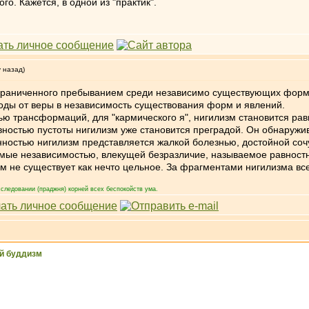
го. Кажется, в одной из "практик".
у назад)
ограниченного пребыванием среди независимо существующих форм и
боды от веры в независимость существования форм и явлений.
ью трансформаций, для "кармического я", нигилизм становится рав
овностью пустоты нигилизм уже становится преградой. Он обнаруж
анностью нигилизм представляется жалкой болезнью, достойной со
емые независимостью, влекущей безразличие, называемое равност
зм не существует как нечто цельное. За фрагментами нигилизма вс
следовании (праджня) корней всех беспокойств ума.
й буддизм