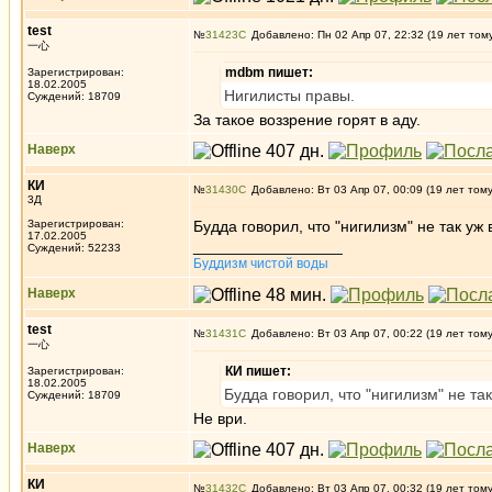
test
№
31423
Добавлено: Пн 02 Апр 07, 22:32 (19 лет том
一心
mdbm пишет:
Зарегистрирован:
18.02.2005
Нигилисты правы.
Суждений: 18709
За такое воззрение горят в аду.
Наверх
КИ
№
31430
Добавлено: Вт 03 Апр 07, 00:09 (19 лет том
3Д
Зарегистрирован:
Будда говорил, что "нигилизм" не так уж 
17.02.2005
_________________
Суждений: 52233
Буддизм чистой воды
Наверх
test
№
31431
Добавлено: Вт 03 Апр 07, 00:22 (19 лет том
一心
КИ пишет:
Зарегистрирован:
18.02.2005
Будда говорил, что "нигилизм" не так
Суждений: 18709
Не ври.
Наверх
КИ
№
31432
Добавлено: Вт 03 Апр 07, 00:32 (19 лет том