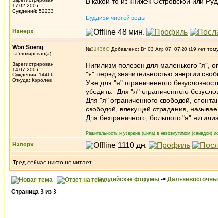
Зарегистрирован:
В какой-то из книжек Островской или Рудо
17.02.2005
_________________
Суждений: 52233
Буддизм чистой воды
Наверх
Won Soeng
№
31436
Добавлено: Вт 03 Апр 07, 07:20 (19 лет том
заблокирован(а)
Зарегистрирован:
Нигилизм полезен для маленького "я", 
14.07.2006
"я" перед значительностью энергии сво
Суждений: 14466
Откуда: Королев
Уже для "я" ограниченного безусловност
убедить. Для "я" ограниченного безусл
Для "я" ограниченного свободой, спонт
свободой, влекущей страдания, называ
Для безграничного, большого "я" нигили
_________________
Решительность и усердие (шила) в невозмутимом (самадхи) ис
Наверх
Тред сейчас никто не читает.
Буддийские форумы
->
Дальневосточны
Страница
3
из
3