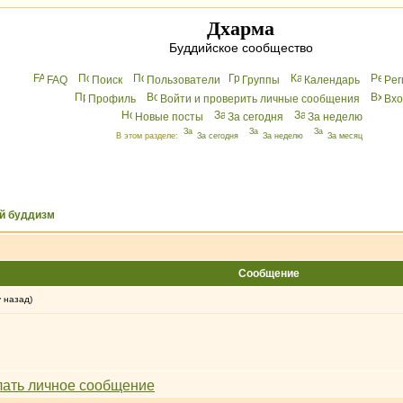
Дхарма
Буддийское сообщество
FAQ
Поиск
Пользователи
Группы
Календарь
Peг
Профиль
Войти и проверить личные сообщения
Вхo
Новые посты
За сегодня
За неделю
В этом разделе:
За сегодня
За неделю
За месяц
й буддизм
Сообщение
у назад)