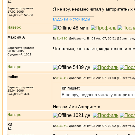
3Д
Зарегистрирован:
Я не вру, недавно читал у авторитетных 
17.02.2005
_________________
Суждений: 52233
Буддизм чистой воды
Наверх
Максим А
№
31433
Добавлено: Вт 03 Апр 07, 00:51 (19 лет том
Зарегистрирован:
Что только, кто только, когда только и 
20.02.2005
Суждений: 1052
Наверх
mdbm
№
31434
Добавлено: Вт 03 Апр 07, 01:08 (19 лет том
Зарегистрирован:
КИ пишет:
25.04.2006
Суждений: 334
Я не вру, недавно читал у авторитет
Назови Имя Авторитета.
Наверх
КИ
№
31435
Добавлено: Вт 03 Апр 07, 02:02 (19 лет том
3Д