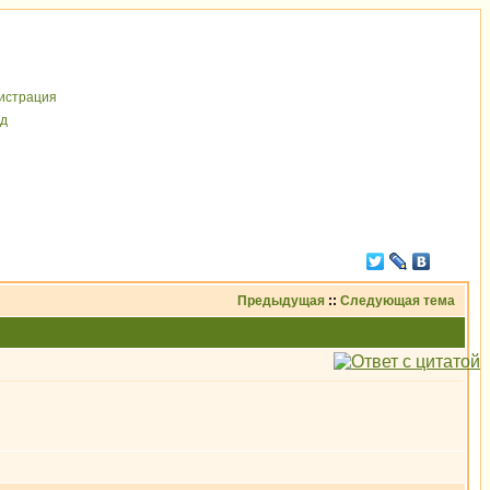
иcтрaция
д
Предыдущая
::
Следующая тема