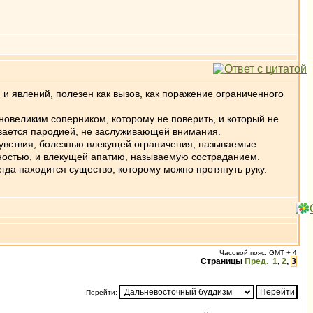
 явлений, полезен как вызов, как поражение ограниченного
новеликим соперником, которому не поверить, и который не
ивается пародией, не заслуживающей внимания.
чувствия, болезнью влекущей ограничения, называемые
ностью, и влекущей апатию, называемую состраданием.
егда находится существо, которому можно протянуть руку.
Часовой пояс: GMT + 4
Страницы
Пред.
1
,
2
,
3
Перейти: