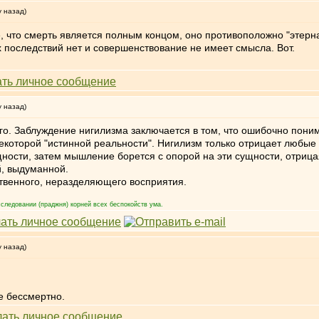
у назад)
ие, что смерть является полным концом, оно противоположно "этерн
 последствий нет и совершенствование не имеет смысла. Вот.
у назад)
его. Заблуждение нигилизма заключается в том, что ошибочно пони
екоторой "истинной реальности". Нигилизм только отрицает любые 
ности, затем мышление борется с опорой на эти сущности, отрицая
й, выдуманной.
ственного, неразделяющего восприятия.
следовании (праджня) корней всех беспокойств ума.
у назад)
е бессмертно.