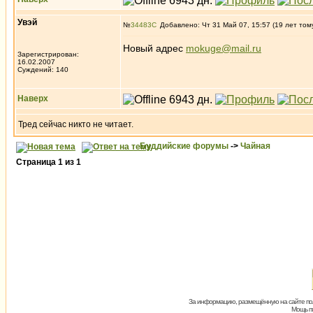
Увэй
№
34483
Добавлено: Чт 31 Май 07, 15:57 (19 лет том
Новый адрес
mokuge@mail.ru
Зарегистрирован:
16.02.2007
Суждений: 140
Наверх
Тред сейчас никто не читает.
Буддийские форумы
->
Чайная
Страница
1
из
1
За информацию, размещённую на сайте пол
Мощь пх