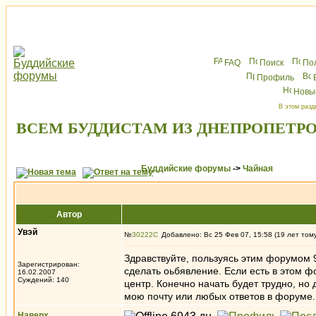
FAQ
Поиск
По
Профиль
Новы
В этом разд
ВСЕМ БУДДИСТАМ ИЗ ДНЕПРОПЕТР
Буддийские форумы
->
Чайная
Автор
Увэй
№
30222
Добавлено: Вс 25 Фев 07, 15:58 (19 лет том
Здравствуйте, пользуясь этим форумом 9
Зарегистрирован:
сделать оьбявление. Если есть в этом ф
16.02.2007
Суждений: 140
центр. Конечно начать будет трудно, но
мою почту или любых ответов в форуме.
Наверх