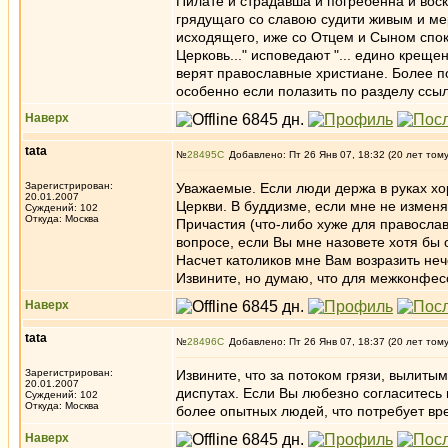
Пилате и страдавша и погребенна и вос
грядущаго со славою судити живым и мер
исходящего, иже со Отцем и Сыном спо
Церковь..." исповедают "... едино креще
верят православные христиане. Более 
особенно если полазить по разделу ссы
Наверх
tata
№
28495
Добавлено: Пт 26 Янв 07, 18:32 (20 лет том
Зарегистрирован:
Уважаемые. Если люди держа в руках хор
20.01.2007
Церкви. В буддизме, если мне не изменя
Суждений: 102
Откуда: Москва
Причастия (что-либо хуже для православ
вопросе, если Вы мне назовете хотя бы 
Насчет католиков мне Вам возразить неч
Извините, но думаю, что для межконфес
Наверх
tata
№
28496
Добавлено: Пт 26 Янв 07, 18:37 (20 лет том
Зарегистрирован:
Извините, что за потоком грязи, вылитым
20.01.2007
диспутах. Если Вы любезно согласитесь 
Суждений: 102
Откуда: Москва
более опытных людей, что потребует вр
Наверх