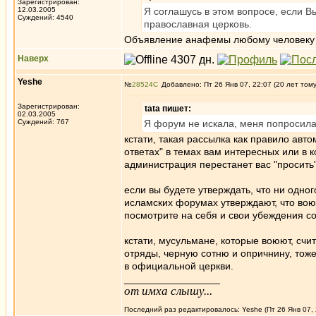
Зарегистрирован:
12.03.2005
Я соглашусь в этом вопросе, если В
Суждений: 4540
православная церковь.
Объявление анафемы любому человеку о
Наверх
Yeshe
№
28524
Добавлено: Пт 26 Янв 07, 22:07 (20 лет том
Зарегистрирован:
tata пишет:
02.03.2005
Суждений: 767
Я форум не искала, меня попросила 
кстати, такая рассылка как правило авт
ответах" в темах вам интересных или в 
администрация перестанет вас "просить
если вы будете утверждать, что ни одног
исламских форумах утверждают, что воюю
посмотрите на себя и свои убеждения с
кстати, мусульмане, которые воюют, счи
отряды, черную сотню и опричнину, тож
в официальной церкви.
_________________
от имха слышу...
Последний раз редактировалось: Yeshe (Пт 26 Янв 07, 2