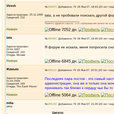
Viresh
№
28497
Добавлено: Пт 26 Янв 07, 18:43 (20 лет том
Зарегистрирован: 25.11.2006
tata, а не пробовали поискать другой 
Суждений: 232
_________________
Немного здравого смысла - и от глубокомыслия ничего не остан
Наверх
tata
№
28506
Добавлено: Пт 26 Янв 07, 19:46 (20 лет том
Зарегистрирован:
Я форум не искала, меня попросила сно
20.01.2007
Суждений: 102
Откуда: Москва
Наверх
Жамьян
№
28511
Добавлено: Пт 26 Янв 07, 20:51 (20 лет тому
Зарегистрирован:
Последняя пара постов - это самый на
01.02.2006
администрация, она же и только она мож
Суждений: 293
Откуда: The Earth Planet
принимать так близко к сердцу чьи бы то
Наверх
miha
№
28515
Добавлено: Пт 26 Янв 07, 21:26 (20 лет том
умер
Цитата: