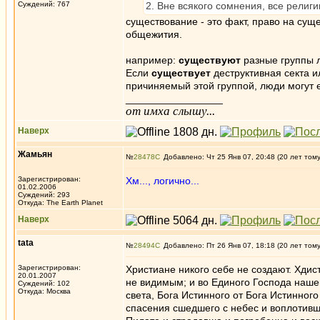
Суждений: 767
2. Вне всякого сомнения, все религ
существование - это факт, право на сущ
общежития.
например:
существуют
разные группы л
Если
существует
деструктивная секта 
причиняемый этой группой, люди могут е
_________________
от имха слышу...
Наверх
Жамьян
№
28478
Добавлено: Чт 25 Янв 07, 20:48 (20 лет том
Зарегистрирован:
Хм..., логично...
01.02.2006
Суждений: 293
Откуда: The Earth Planet
Наверх
tata
№
28494
Добавлено: Пт 26 Янв 07, 18:18 (20 лет том
Зарегистрирован:
Христиане никого себе не создают. Хдис
20.01.2007
не видимым; и во Единого Господа наше
Суждений: 102
Откуда: Москва
света, Бога Истинного от Бога Истинног
спасения сшедшего с небес и воплотивш