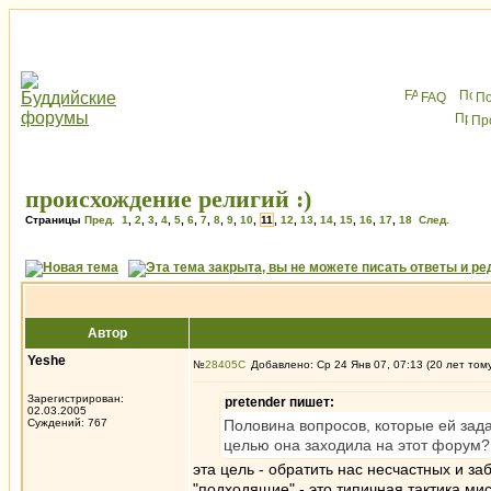
FAQ
По
Пр
происхождение религий :)
Страницы
Пред.
1
,
2
,
3
,
4
,
5
,
6
,
7
,
8
,
9
,
10
,
11
,
12
,
13
,
14
,
15
,
16
,
17
,
18
След.
Автор
Yeshe
№
28405
Добавлено: Ср 24 Янв 07, 07:13 (20 лет том
Зарегистрирован:
pretender пишет:
02.03.2005
Суждений: 767
Половина вопросов, которые ей зада
целью она заходила на этот форум?
эта цель - обратить нас несчастных и за
"подходящие" - это типичная тактика м