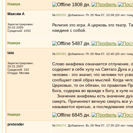
Наверх
Максим А
№
28525
Добавлено: Пт 26 Янв 07, 22:08 (20 лет том
Зарегистрирован:
Религия это игра. А церковь это театр. 
20.02.2005
наедине с собой.
Суждений: 1052
Наверх
tata
№
28528
Добавлено: Пт 26 Янв 07, 22:40 (20 лет том
Зарегистрирован:
Слово анафема означается отлучение, от
20.01.2007
содержит в себе хулу на Святаго Духа и
Суждений: 102
Откуда: Москва
человек - это значит, что человек тот у
сообщает свой образ мыслей. Когда чел
Церковью, то он обязан, по правилам П
Бога, содержа во вражде к Богу, в хуле 
Значение анафемы есть значение духов
смерть. Причиняют вечную смерть все у
называется ересью, а последование этом
Наверх
pretender
№
28627
Добавлено: Вс 28 Янв 07, 17:30 (20 лет том