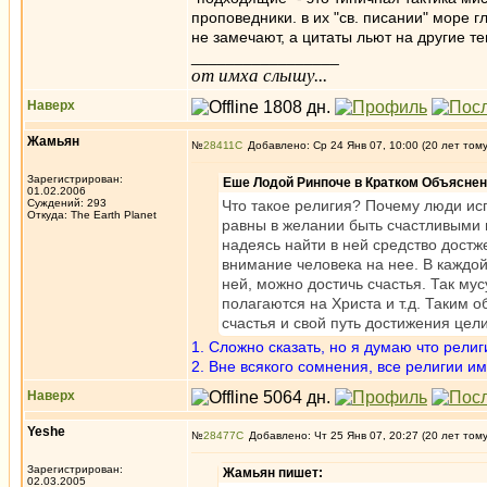
проповедники. в их "св. писании" море г
не замечают, а цитаты льют на другие те
_________________
от имха слышу...
Наверх
Жамьян
№
28411
Добавлено: Ср 24 Янв 07, 10:00 (20 лет том
Зарегистрирован:
Еше Лодой Ринпоче в Кратком Объясне
01.02.2006
Суждений: 293
Что такое религия? Почему люди исп
Откуда: The Earth Planet
равны в желании быть счастливыми 
надеясь найти в ней средство дост
внимание человека на нее. В каждой
ней, можно достичь счастья. Так мус
полагаются на Христа и т.д. Таким о
счастья и свой путь достижения цели
1. Сложно сказать, но я думаю что религ
2. Вне всякого сомнения, все религии и
Наверх
Yeshe
№
28477
Добавлено: Чт 25 Янв 07, 20:27 (20 лет том
Зарегистрирован:
Жамьян пишет:
02.03.2005