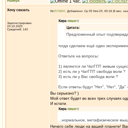
Наверх
Хочу сказать
№
657980
Добавлено: Ср 05 Ноя 25, 00:18 (9 мес. наз
Кира
пишет
:
Зарегистрирован:
23.10.2025
Цитата:
Суждений: 142
Предложенный опыт подтверждае
тогда сделаем ещё один эксперимен
Ответьте на вопросы:
1) является ли ЧатГПТ живым сущес
2) есть ли у ЧатГПТ свобода воли ?
3) есть ли у Вас свобода воли ?
Если ответы будут "Нет", "Нет", "Да"
Вы серьезно? )
Мой ответ будет во всех трех случаях од
И кстати.
Кира
пишет
:
...нормальное, метафизическое мышл
Ничего себе люди на вашей планете! Вас