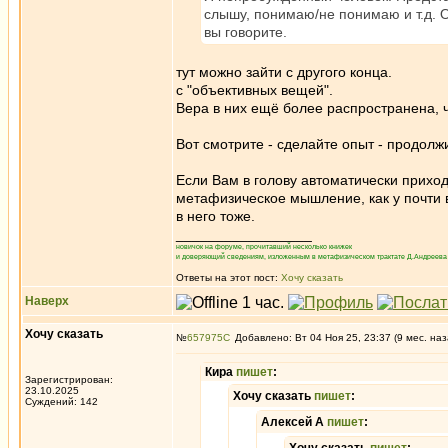
слышу, понимаю/не понимаю и т.д. Об
вы говорите.
тут можно зайти с другого конца.
с "объективных вещей".
Вера в них ещё более распространена, ч
Вот смотрите - сделайте опыт - продолжит
Если Вам в голову автоматически приход
метафизическое мышление, как у почти вс
в него тоже.
_________________
новичок на форуме, прочитавший несколько книжек
и доверяющий сведениям, изложенным в метафизическом трактате Д.Андреева 
Ответы на этот пост:
Хочу сказать
Наверх
Хочу сказать
№
657975
Добавлено: Вт 04 Ноя 25, 23:37 (9 мес. наз
Кира
пишет
:
Зарегистрирован:
23.10.2025
Хочу сказать
пишет
:
Суждений: 142
Алексей А
пишет
: