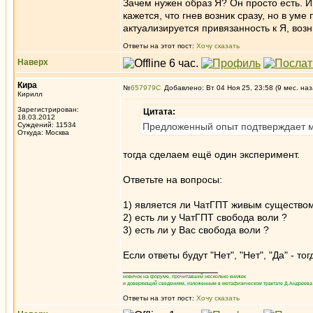
Зачем нужен образ Я? Он просто есть. И
кажется, что гнев возник сразу, но в ум
актуализируется привязанность к Я, во
Ответы на этот пост:
Хочу сказать
Наверх
Кира
№
657979
Добавлено: Вт 04 Ноя 25, 23:58 (9 мес. наз
Кирилл
Зарегистрирован:
Цитата:
18.03.2012
Суждений: 11534
Предложенный опыт подтверждает мо
Откуда: Москва
тогда сделаем ещё один эксперимент.
Ответьте на вопросы:
1) является ли ЧатГПТ живым существо
2) есть ли у ЧатГПТ свобода воли ?
3) есть ли у Вас свобода воли ?
Если ответы будут "Нет", "Нет", "Да" - то
_________________
новичок на форуме, прочитавший несколько книжек
и доверяющий сведениям, изложенным в метафизическом трактате Д.Андреева 
Ответы на этот пост:
Хочу сказать