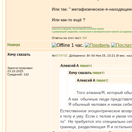
Или так: " метафизическое-я-находяще
Или как-то ещё ?
_________________
новичок на форуме, прочитавший несколько книжек
и доверяющий сведениям, изложенным в метафизическом трактате Д.Андреева 
Ответы на этот пост:
КИ
Наверх
Хочу сказать
№
657973
Добавлено: Вт 04 Ноя 25, 23:21 (9 мес. наз
Алексей А
пишет
:
Зарегистрирован:
23.10.2025
Хочу сказать
пишет
:
Суждений: 142
Алексей А
пишет
:
Того атмана/Я, который обы
А как обычные люди представл
Я обычный человек и никак себе
Естественное эгоцентрическое воззр
к телу и уму. Если с телом и умом ч
то". Не требуется это специально се
граница, разделяющая Я и остально