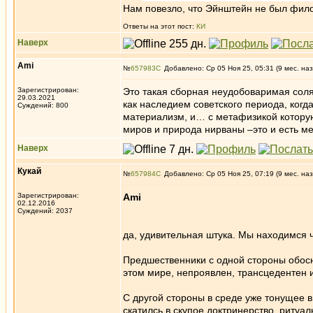
Нам повезло, что Эйнштейн не был фил
Ответы на этот пост:
КИ
Наверх
Ami
№
657983
Добавлено: Ср 05 Ноя 25, 05:31 (9 мес. наз
Зарегистрирован:
Это такая сборная неудобоваримая соля
29.03.2021
как наследием советского периода, ког
Суждений: 800
материализм, и… с метафизикой котору
миров и природа нирваны –это и есть м
Наверх
Кукай
№
657984
Добавлено: Ср 05 Ноя 25, 07:19 (9 мес. наз
Зарегистрирован:
Ami
02.12.2016
Суждений: 2037
да, удивительная штука. Мы находимся ч
Предшественники с одной стороны обос
этом мире, непроявлен, трансцедентен 
С другой стороны в среде уже тонущее в
скатилсь в скупое доктринерство, риту