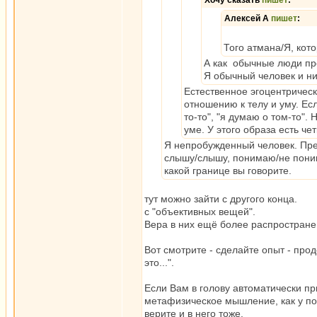
Хочу сказать
пишет
:
Алексей А
пишет
:
Того атмана/Я, кот
А как обычные люди пр
Я обычный человек и ни
Естественное эгоцентрическ
отношению к телу и уму. Ес
то-то", "я думаю о том-то".
уме. У этого образа есть ч
Я непробужденный человек. Пред
слышу/слышу, понимаю/не понима
какой границе вы говорите.
тут можно зайти с другого конца.
с "объективных вещей".
Вера в них ещё более распространен
Вот смотрите - сделайте опыт - прод
это...".
Если Вам в голову автоматически пр
метафизическое мышление, как у почт
верите и в него тоже.