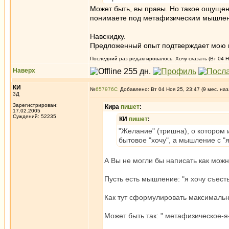
Может быть, вы правы. Но такое ощущени
понимаете под метафизическим мышлен
Навскидку.
Предложенный опыт подтверждает мою пр
Последний раз редактировалось: Хочу сказать (Вт 04 Но
Наверх
КИ
№
657976
Добавлено: Вт 04 Ноя 25, 23:47 (9 мес. наз
3Д
Зарегистрирован:
Кира
пишет
:
17.02.2005
Суждений: 52235
КИ
пишет
:
"Желание" (тришна), о котором и
бытовое "хочу", а мышление с "я" 
А Вы не могли бы написать как мож
Пусть есть мышление: "я хочу съест
Как тут сформулировать максимальн
Может быть так: " метафизическое-