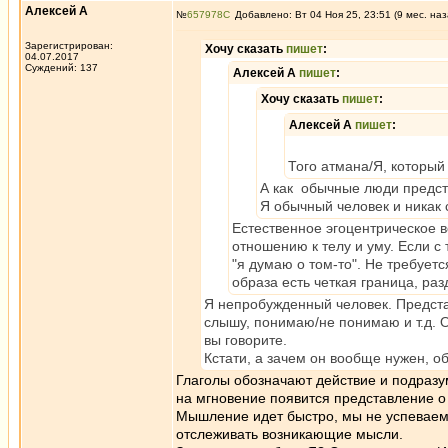
Алексей А
№
657978
Добавлено: Вт 04 Ноя 25, 23:51 (9 мес. наз
Зарегистрирован:
Хочу сказать
пишет
:
04.07.2017
Суждений: 137
Алексей А
пишет
:
Хочу сказать
пишет
:
Алексей А
пишет
:
Того атмана/Я, который
А как обычные люди предст
Я обычный человек и никак 
Естественное эгоцентрическое в
отношению к телу и уму. Если с 
"я думаю о том-то". Не требуетс
образа есть четкая граница, ра
Я непробужденный человек. Представ
слышу, понимаю/не понимаю и т.д. Об
вы говорите.
Кстати, а зачем он вообще нужен, о
Глаголы обозначают действие и подразум
на мгновение появится представление о Я
Мышление идет быстро, мы не успеваем 
отслеживать возникающие мысли.