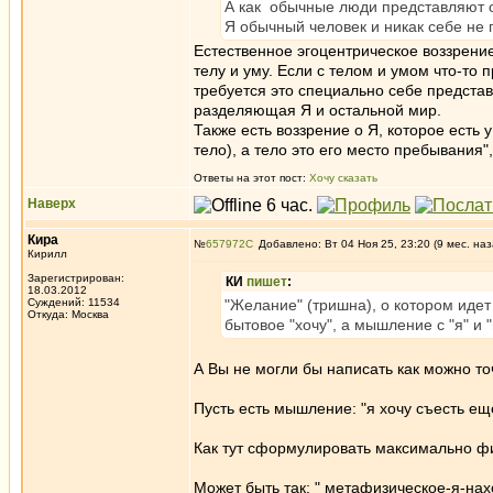
А как обычные люди представляют 
Я обычный человек и никак себе не 
Естественное эгоцентрическое воззрение
телу и уму. Если с телом и умом что-то 
требуется это специально себе представл
разделяющая Я и остальной мир.
Также есть воззрение о Я, которое есть
тело), а тело это его место пребывания
Ответы на этот пост:
Хочу сказать
Наверх
Кира
№
657972
Добавлено: Вт 04 Ноя 25, 23:20 (9 мес. наз
Кирилл
Зарегистрирован:
КИ
пишет
:
18.03.2012
Суждений: 11534
"Желание" (тришна), о котором идет 
Откуда: Москва
бытовое "хочу", а мышление с "я" и "м
А Вы не могли бы написать как можно т
Пусть есть мышление: "я хочу съесть ещ
Как тут сформулировать максимально фи
Может быть так: " метафизическое-я-на