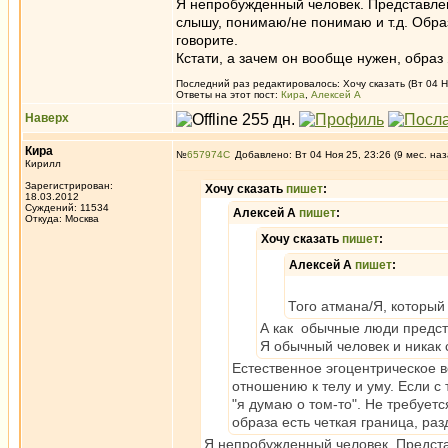
Я непробужденный человек. Представлени
слышу, понимаю/не понимаю и т.д. Образ 
говорите.
Кстати, а зачем он вообще нужен, образ
Последний раз редактировалось: Хочу сказать (Вт 04 Но
Ответы на этот пост:
Кира
,
Алексей А
Наверх
Кира
№
657974
Добавлено: Вт 04 Ноя 25, 23:26 (9 мес. наз
Кирилл
Зарегистрирован:
Хочу сказать
пишет
:
18.03.2012
Суждений: 11534
Алексей А
пишет
:
Откуда: Москва
Хочу сказать
пишет
:
Алексей А
пишет
:
Того атмана/Я, который
А как обычные люди предст
Я обычный человек и никак 
Естественное эгоцентрическое в
отношению к телу и уму. Если с 
"я думаю о том-то". Не требуетс
образа есть четкая граница, ра
Я непробужденный человек. Представ