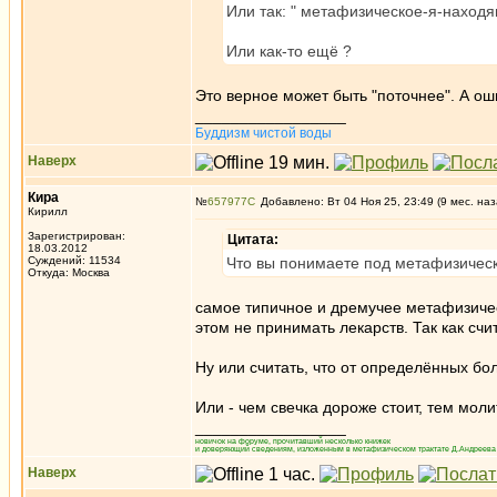
Или так: " метафизическое-я-наход
Или как-то ещё ?
Это верное может быть "поточнее". А о
_________________
Буддизм чистой воды
Наверх
Кира
№
657977
Добавлено: Вт 04 Ноя 25, 23:49 (9 мес. наз
Кирилл
Зарегистрирован:
Цитата:
18.03.2012
Суждений: 11534
Что вы понимаете под метафизиче
Откуда: Москва
самое типичное и дремучее метафизичес
этом не принимать лекарств. Так как счи
Ну или считать, что от определённых б
Или - чем свечка дороже стоит, тем моли
_________________
новичок на форуме, прочитавший несколько книжек
и доверяющий сведениям, изложенным в метафизическом трактате Д.Андреева 
Наверх