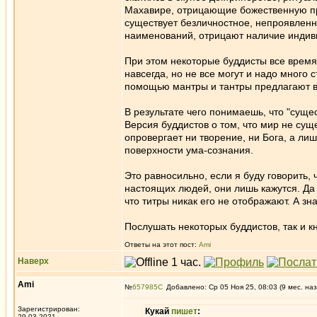
Махавире, отрицающие божественную при
существует безличностное, непроявленн
наименований, отрицают наличие индиви
При этом некоторые буддисты все время 
навсегда, но не все могут и надо много 
помощью мантры и тантры предлагают в
В результате чего понимаешь, что "сущес
Версия буддистов о том, что мир не сущ
опровергает ни творение, ни Бога, а ли
поверхности ума-сознания.
Это равносильно, если я буду говорить, 
настоящих людей, они лишь кажутся. Да 
что титры никак его не отображают. А зн
Послушать некоторых буддистов, так и к
Ответы на этот пост:
Ami
Наверх
Ami
№
657985
Добавлено: Ср 05 Ноя 25, 08:03 (9 мес. наз
Зарегистрирован:
Кукай
пишет
:
29.03.2021