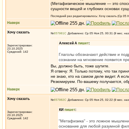
(Метафизическое мышление — это спосо
сущности вещей и глубоких основах сущ
Последний раз редактировалось: Хочу сказать (Ср 05 Н
Наверх
Хочу сказать
№
657981
Добавлено: Ср 05 Ноя 25, 00:31 (9 мес. наз
Алексей А
пишет
:
Зарегистрирован:
23.10.2025
Суждений: 142
Глаголы обозначают действие и подр
сознании на мгновение появится пре
Вы, должно быть, тоже шутите.
Я отвечу: Я. Только потому, что так при
не знаю, кто на самом деле видит. А если
Резюмируем. По-вашему получается, образ
Наверх
Хочу сказать
№
657982
Добавлено: Ср 05 Ноя 25, 02:22 (9 мес. наз
КИ
пишет
:
Зарегистрирован:
23.10.2025
Суждений: 142
"Метафизика" - это ложное мышлени
основание для любой разумной фил