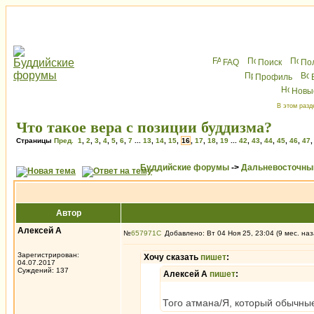
FAQ
Поиск
По
Профиль
Новы
В этом разд
Что такое вера с позиции буддизма?
Страницы
Пред.
1
,
2
,
3
,
4
,
5
,
6
,
7
...
13
,
14
,
15
,
16
,
17
,
18
,
19
...
42
,
43
,
44
,
45
,
46
,
47
Буддийские форумы
->
Дальневосточны
Автор
Алексей А
№
657971
Добавлено: Вт 04 Ноя 25, 23:04 (9 мес. наз
Зарегистрирован:
Хочу сказать
пишет
:
04.07.2017
Суждений: 137
Алексей А
пишет
:
Того атмана/Я, который обычные