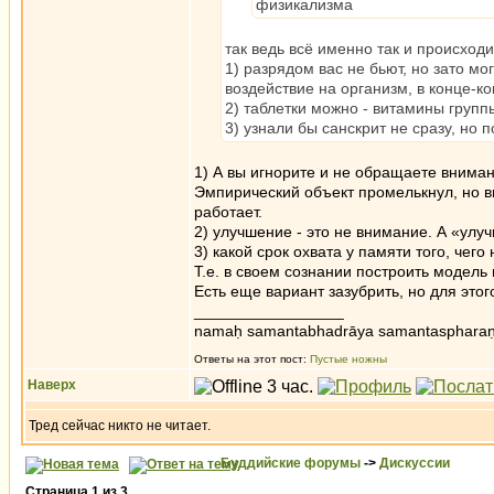
физикализма
так ведь всё именно так и происход
1) разрядом вас не бьют, но зато мо
воздействие на организм, в конце-к
2) таблетки можно - витамины групп
3) узнали бы санскрит не сразу, но 
1) А вы игнорите и не обращаете внимани
Эмпирический объект промелькнул, но вы 
работает.
2) улучшение - это не внимание. А «улуч
3) какой срок охвата у памяти того, чег
Т.е. в своем сознании построить модель
Есть еще вариант зазубрить, но для это
_________________
namaḥ samantabhadrāya samantaspharaṇ
Ответы на этот пост:
Пустые ножны
Наверх
Тред сейчас никто не читает.
Буддийские форумы
->
Дискуссии
Страница
1
из
3