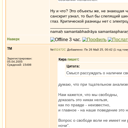
Ну и что? Это объекты же, не знающая ч
санскрит узнал, то был бы слепящий ши
глаз. Критической разницы нет с электро
_________________
namaḥ samantabhadrāya samantaspharaṇ
Наверх
ТМ
№
652472
Добавлено: Пн 26 Май 25, 00:42 (1 год том
Зарегистрирован:
Кира
пишет
:
05.04.2005
Суждений: 15498
Цитата:
Смысл рассуждать о наличии св
думаю, что при тщательном анализе 
Нам кажется, что мы свободны,
доказать это никак нельзя,
как по правде - неизвестно,
и главное - на наше поведение это н
Вопрос о свободе воли не имеет ни 
ночи".