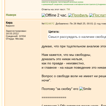
новичок на форуме, прочитавший несколько книжек
и доверяющий сведениям, изложенным в метафизическом трактате Д.Андреева 
Ответы на этот пост:
ТМ
Наверх
Кира
№
652467
Добавлено: Пн 26 Май 25, 00:01 (1 год том
Кирилл
Зарегистрирован:
Цитата:
18.03.2012
Суждений: 11534
Смысл рассуждать о наличии свобод
Откуда: Москва
думаю, что при тщательном анализе этог
Нам кажется, что мы свободны,
доказать это никак нельзя,
как по правде - неизвестно,
и главное - на наше поведение это никак
Вопрос о свободе воли не имеет ни реше
ночи".
Поэтому "за скобку" его
=============
( явления ) Объективная реальность, Бо