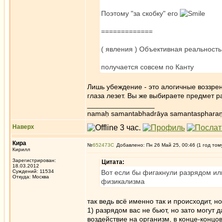
Поэтому "за скобку" его
=============
( явления ) Объективная реальность
получается совсем по Канту
Лишь убеждение - это алогичные воззрен
глаза лезет. Вы же выбираете предмет р
_________________
namaḥ samantabhadrāya samantaspharaṇ
Наверх
Кира
№
652473
Добавлено: Пн 26 Май 25, 00:46 (1 год том
Кирилл
Зарегистрирован:
Цитата:
18.03.2012
Суждений: 11534
Вот если бы фигакнули разрядом или
Откуда: Москва
физикализма
так ведь всё именно так и происходит, 
1) разрядом вас не бьют, но зато могут 
воздействие на организм, в конце-конц