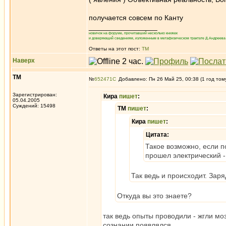
получается совсем по Канту
_________________
новичок на форуме, прочитавший несколько книжек
и доверяющий сведениям, изложенным в метафизическом трактате Д.Андреева 
Ответы на этот пост:
ТМ
Наверх
ТМ
№
652471
Добавлено: Пн 26 Май 25, 00:38 (1 год том
Зарегистрирован:
Кира
пишет
:
05.04.2005
Суждений: 15498
ТМ
пишет
:
Кира
пишет
:
Цитата:
Такое возможно, если п
прошел электрический -
Так ведь и происходит. Заря
Откуда вы это знаете?
так ведь опыты проводили - жгли мо
сознании появлялся.