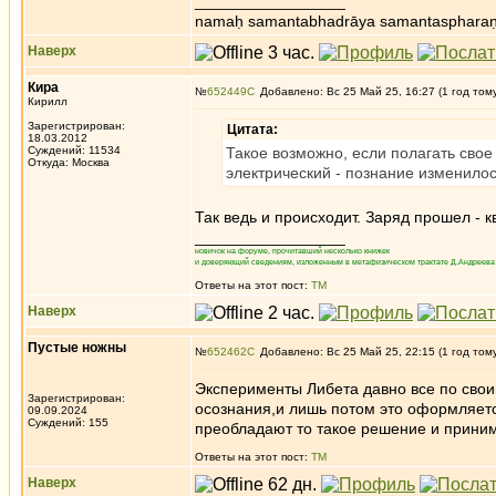
_________________
namaḥ samantabhadrāya samantaspharaṇ
Наверх
Кира
№
652449
Добавлено: Вс 25 Май 25, 16:27 (1 год том
Кирилл
Зарегистрирован:
Цитата:
18.03.2012
Суждений: 11534
Такое возможно, если полагать сво
Откуда: Москва
электрический - познание изменилос
Так ведь и происходит. Заряд прошел - к
_________________
новичок на форуме, прочитавший несколько книжек
и доверяющий сведениям, изложенным в метафизическом трактате Д.Андреева 
Ответы на этот пост:
ТМ
Наверх
Пустые ножны
№
652462
Добавлено: Вс 25 Май 25, 22:15 (1 год том
Эксперименты Либета давно все по свои
Зарегистрирован:
осознания,и лишь потом это оформляется
09.09.2024
Суждений: 155
преобладают то такое решение и приним
Ответы на этот пост:
ТМ
Наверх