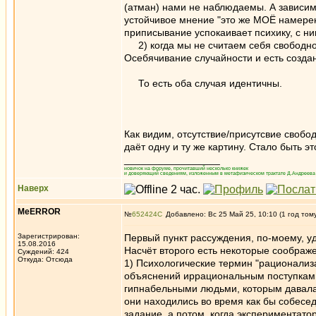
(атман) нами не наблюдаемы. А зависимо
устойчивое мнение "это же МОЁ намере
приписывание успокаивает психику, с ни
2) когда мы не считаем себя свободно
Осебячивание случайности и есть создан
То есть оба случая идентичны.
Как видим, отсутствие/присутсвие свобо
даёт одну и ту же картину. Стало быть э
_________________
новичок на форуме, прочитавший несколько книжек
и доверяющий сведениям, изложенным в метафизическом трактате Д.Андреева 
Наверх
MeERROR
№
652424
Добавлено: Вс 25 Май 25, 10:10 (1 год том
Зарегистрирован:
Первый пункт рассуждения, по-моему, у
15.08.2016
Насчёт второго есть некоторые соображ
Суждений: 424
Откуда: Отсюда
1) Психологические термин "рационали
объяснений иррациональным поступкам 
гипнабельными людьми, которым давалас
они находились во время как бы собесе
задание, а потом, когда экспериментато