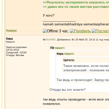
>>Результаты эксперимента оказались о
>> давно все по своим местам расстави
У кого?
_________________
namaḥ samantabhadrāya samantaspharaṇ
Наверх
Кира
№
652466
Добавлено: Вс 25 Май 25, 23:11 (1 год том
Кирилл
Зарегистрирован:
ТМ
пишет
:
18.03.2012
Суждений: 11534
Кира
пишет
:
Откуда: Москва
Цитата:
Такое возможно, если пола
электрический - познание и
Так ведь и происходит. Заряд пр
Откуда вы это знаете?
так ведь опыты проводили - жгли мозг э
появлялся.
_________________