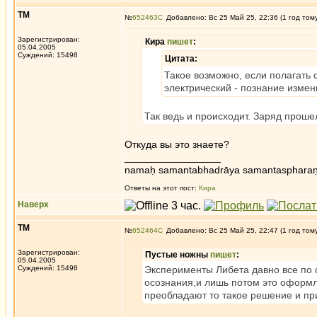
ТМ
№
652463
Добавлено: Вс 25 Май 25, 22:36 (1 год том
Зарегистрирован:
Кира
пишет
:
05.04.2005
Суждений: 15498
Цитата:
Такое возможно, если полагать
электрический - познание измен
Так ведь и происходит. Заряд прошел
Откуда вы это знаете?
_________________
namaḥ samantabhadrāya samantaspharaṇ
Ответы на этот пост:
Кира
Наверх
ТМ
№
652464
Добавлено: Вс 25 Май 25, 22:47 (1 год том
Зарегистрирован:
Пустые ножны
пишет
:
05.04.2005
Суждений: 15498
Эксперименты Либета давно все по 
осознания,и лишь потом это оформля
преобладают то такое решение и пр