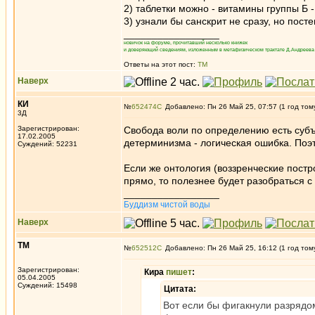
2) таблетки можно - витамины группы Б
3) узнали бы санскрит не сразу, но пост
_________________
новичок на форуме, прочитавший несколько книжек
и доверяющий сведениям, изложенным в метафизическом трактате Д.Андреева 
Ответы на этот пост:
ТМ
Наверх
КИ
№
652474
Добавлено: Пн 26 Май 25, 07:57 (1 год том
3Д
Зарегистрирован:
Свобода воли по определению есть субъ
17.02.2005
детерминизма - логическая ошибка. Поэт
Суждений: 52231
Если же онтология (воззренческие постр
прямо, то полезнее будет разобраться с
_________________
Буддизм чистой воды
Наверх
ТМ
№
652512
Добавлено: Пн 26 Май 25, 16:12 (1 год том
Зарегистрирован:
Кира
пишет
:
05.04.2005
Суждений: 15498
Цитата:
Вот если бы фигакнули разрядом