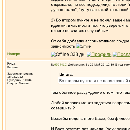
открывали, но все подходили), то люди 
душно стало", "тут у вас какой-то плохой
2) Во втором пункте я не понял вашей 
идеями, в частности тех, кто уверен, что
ничего не считают случайным.
От себя добавлю ассоциативное: по-дре
зависимость
Наверх
Кира
№
652441
Добавлено: Вс 25 Май 25, 12:39 (1 год том
Кирилл
Зарегистрирован:
Цитата:
18.03.2012
Суждений: 11534
Во втором пункте я не понял вашей
Откуда: Москва
там обычное рассуждение о том, что так
Любой человек может задаться вопросом:
совершить ?
Возьмём подопытного Васю, без философс
И Вася ответит, для начала: "хочу покуша