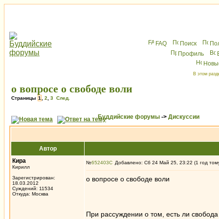
FAQ
Поиск
По
Профиль
Новы
В этом разд
о вопросе о свободе воли
Страницы
1
,
2
,
3
След.
Буддийские форумы
->
Дискуссии
Автор
Кира
№
652403
Добавлено: Сб 24 Май 25, 23:22 (1 год том
Кирилл
Зарегистрирован:
о вопросе о свободе воли
18.03.2012
Суждений: 11534
Откуда: Москва
При рассуждении о том, есть ли свобода