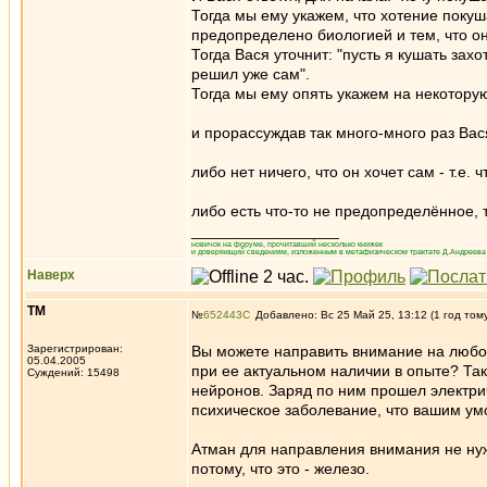
Тогда мы ему укажем, что хотение покуш
предопределено биологией и тем, что он
Тогда Вася уточнит: "пусть я кушать захо
решил уже сам".
Тогда мы ему опять укажем на некоторую
и прорассуждав так много-много раз Вася
либо нет ничего, что он хочет сам - т.е.
либо есть что-то не предопределённое, т
_________________
новичок на форуме, прочитавший несколько книжек
и доверяющий сведениям, изложенным в метафизическом трактате Д.Андреева 
Наверх
ТМ
№
652443
Добавлено: Вс 25 Май 25, 13:12 (1 год том
Зарегистрирован:
Вы можете направить внимание на любо
05.04.2005
при ее актуальном наличии в опыте? Та
Суждений: 15498
нейронов. Заряд по ним прошел электрич
психическое заболевание, что вашим умо
Атман для направления внимания не нуж
потому, что это - железо.