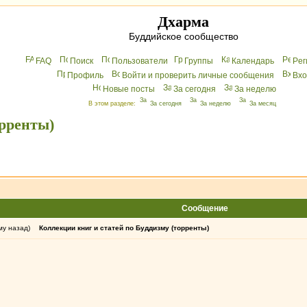
Дхарма
Буддийское сообщество
FAQ
Поиск
Пользователи
Группы
Календарь
Peг
Профиль
Войти и проверить личные сообщения
Вхo
Новые посты
За сегодня
За неделю
В этом разделе:
За сегодня
За неделю
За месяц
орренты)
Сообщение
му назад)
Коллекции книг и статей по Буддизму (торренты)