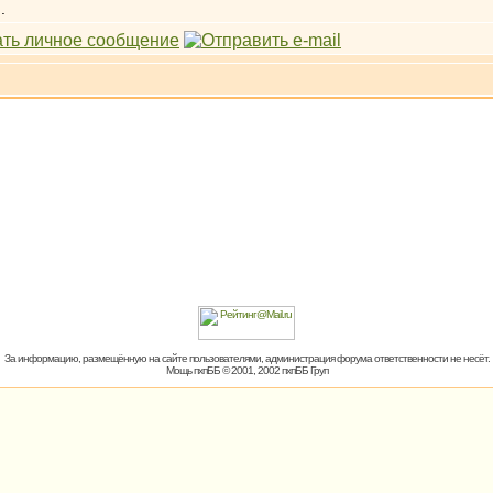
.
За информацию, размещённую на сайте пользователями, администрация форума ответственности не несёт.
Мощь пхпББ © 2001, 2002 пхпББ Груп