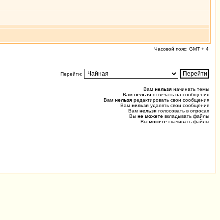
Часовой пояс: GMT + 4
Перейти:
Вам
нельзя
начинать темы
Вам
нельзя
отвечать на сообщения
Вам
нельзя
редактировать свои сообщения
Вам
нельзя
удалять свои сообщения
Вам
нельзя
голосовать в опросах
Вы
не можете
вкладывать файлы
Вы
можете
скачивать файлы
0.020 (0.277) u0.009 s0.000, 18 0.012 [242/0]