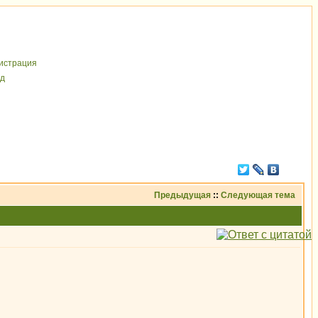
иcтрaция
д
Предыдущая
::
Следующая тема