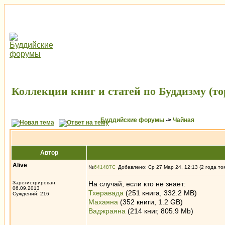
Коллекции книг и статей по Буддизму (т
Буддийские форумы
->
Чайная
Автор
Alive
№
641487
Добавлено: Ср 27 Мар 24, 12:13 (2 года то
Зарегистрирован:
На случай, если кто не знает:
06.09.2013
Тхеравада
(251 книга, 332.2 MB)
Суждений: 216
Махаяна
(352 книги, 1.2 GB)
Ваджраяна
(214 книг, 805.9 Mb)