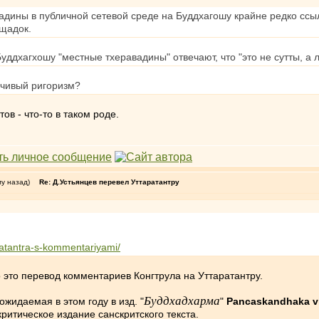
авадины в публичной сетевой среде на Буддхагошу крайне редко сс
щадок.
Буддхагхошу "местные тхеравадины" отвечают, что "это не сутты, а
зчивый ригоризм?
в - что-то в таком роде.
му назад)
Re: Д.Устьянцев перевел Уттаратантру
ratantra-s-kommentariyami/
 это перевод комментариев Конгтрула на Уттаратантру.
Буддхадхарма
жидаемая в этом году в изд. "
"
Pancaskandhaka v
критическое издание санскритского текста.