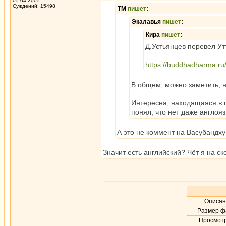
05.04.2005
Суждений: 15498
ТМ
пишет
:
Экалавья
пишет
:
Кира
пишет
:
Д.Устьянцев перевел Ут
https://buddhadharma.ru/
В общем, можно заметить, н
Интересна, находящаяся в п
понял, что нет даже англояз
А это не коммент на Васубандху
Значит есть английский? Чёт я на ск
Описан
Размер ф
Просмотр