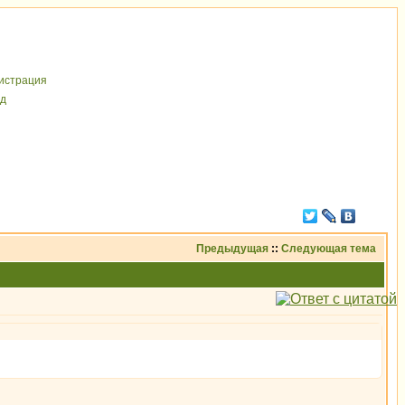
иcтрaция
д
Предыдущая
::
Следующая тема