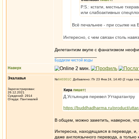
P.S.: кстати, местные тхер
или слабоактивных спецпло
Всё печальнее - при ссылке на 
Интересно, с чем связан столь навя
Дилетантизм вкупе с фанатизмом неофито
_________________
Буддизм чистой воды
Наверх
Экалавья
№
640301
Добавлено: Пт 23 Фев 24, 14:40 (2 года то
Зарегистрирован:
Кира
пишет
:
26.12.2021
Суждений: 2914
Д.Устьянцев перевел Уттаратантру
Откуда: Пантикапей
https://buddhadharma.ru/product/utta
В общем, можно заметить, наверное, что
Интересна, находящаяся в переводе, и, о
даже англоязычного перевода, а только 