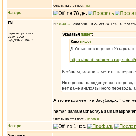
Ответы на этот пост:
ТМ
Наверх
ТМ
№
640303
Добавлено: Пт 23 Фев 24, 15:01 (2 года то
Зарегистрирован:
Экалавья
пишет
:
05.04.2005
Суждений: 15498
Кира
пишет
:
Д.Устьянцев перевел Уттаратан
https://buddhadharma.ru/product/
В общем, можно заметить, наверное,
Интересна, находящаяся в переводе, 
нет даже англоязычного перевода, а 
А это не коммент на Васубандху? Они же
_________________
namaḥ samantabhadrāya samantaspharaṇ
Ответы на этот пост:
Экалавья
Наверх