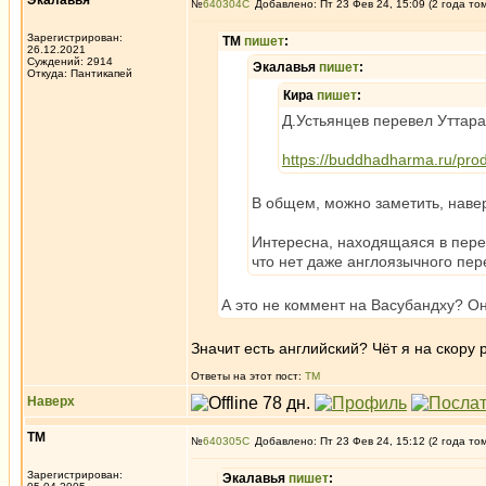
Экалавья
№
640304
Добавлено: Пт 23 Фев 24, 15:09 (2 года то
Зарегистрирован:
ТМ
пишет
:
26.12.2021
Суждений: 2914
Экалавья
пишет
:
Откуда: Пантикапей
Кира
пишет
:
Д.Устьянцев перевел Уттара
https://buddhadharma.ru/prod
В общем, можно заметить, навер
Интересна, находящаяся в перев
что нет даже англоязычного пере
А это не коммент на Васубандху? Он
Значит есть английский? Чёт я на скору 
Ответы на этот пост:
ТМ
Наверх
ТМ
№
640305
Добавлено: Пт 23 Фев 24, 15:12 (2 года то
Зарегистрирован:
Экалавья
пишет
: