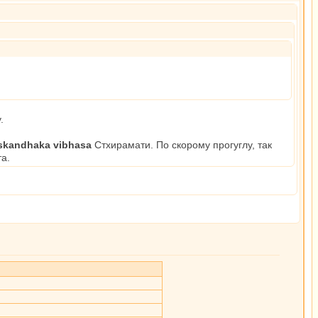
.
skandhaka vibhasa
Стхирамати. По скорому прогуглу, так
та.