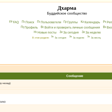
Дхарма
Буддийское сообщество
FAQ
Поиск
Пользователи
Группы
Календарь
Peг
Профиль
Войти и проверить личные сообщения
Вхo
Новые посты
За сегодня
За неделю
В этом разделе:
За сегодня
За неделю
За месяц
Сообщение
му назад)
орию