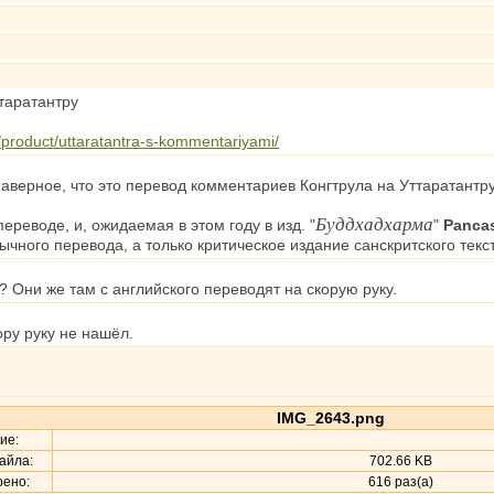
таратантру
product/uttaratantra-s-kommentariyami/
аверное, что это перевод комментариев Конгтрула на Уттаратантру
Буддхадхарма
ереводе, и, ожидаемая в этом году в изд. "
"
Panca
ычного перевода, а только критическое издание санскритского текс
? Они же там с английского переводят на скорую руку.
ору руку не нашёл.
IMG_2643.png
ие:
айла:
702.66 KB
ено:
616 раз(а)