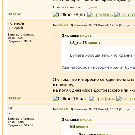
Ответы на этот пост:
LS_rus78
Наверх
LS_rus78
№
640290
Добавлено: Пт 23 Фев 24, 12:56 (2 года то
LS Сергей
Зарегистрирован:
Экалавья
пишет
:
16.09.2021
Суждений: 3054
LS_rus78
пишет
:
Бумага хороша тем, что хранит
Уже наоборот - история хранит бума
Я о том, что интересно сегодня почитат
к примеру,
на полях дневников Достоевского или кн
Наверх
КИ
№
640294
Добавлено: Пт 23 Фев 24, 13:53 (2 года то
3Д
Зарегистрирован:
Экалавья
пишет
:
17.02.2005
Суждений: 52231
КИ
пишет
:
Экалавья
пишет
: