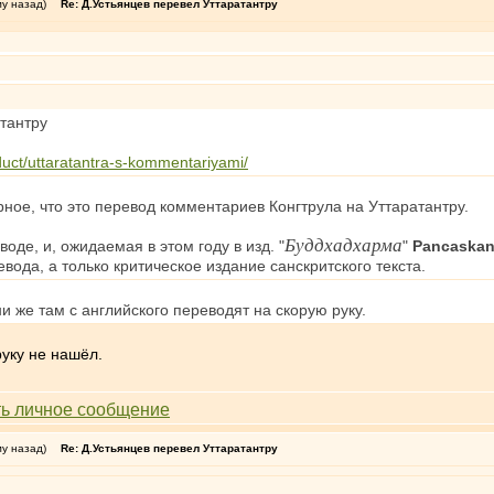
му назад)
Re: Д.Устьянцев перевел Уттаратантру
тантру
uct/uttaratantra-s-kommentariyami/
ное, что это перевод комментариев Конгтрула на Уттаратантру.
Буддхадхарма
оде, и, ожидаемая в этом году в изд. "
"
Pancaskan
вода, а только критическое издание санскритского текста.
и же там с английского переводят на скорую руку.
руку не нашёл.
му назад)
Re: Д.Устьянцев перевел Уттаратантру