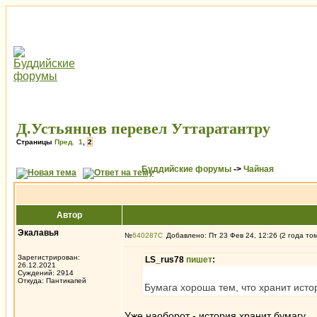
Д.Устьянцев перевел Уттаратантру
Страницы
Пред.
1
,
2
Буддийские форумы
->
Чайная
Автор
Экалавья
№
640287
Добавлено: Пт 23 Фев 24, 12:26 (2 года то
Зарегистрирован:
LS_rus78
пишет
:
26.12.2021
Суждений: 2914
Откуда: Пантикапей
Бумага хороша тем, что хранит ист
Уже наоборот - история хранит бумагу.