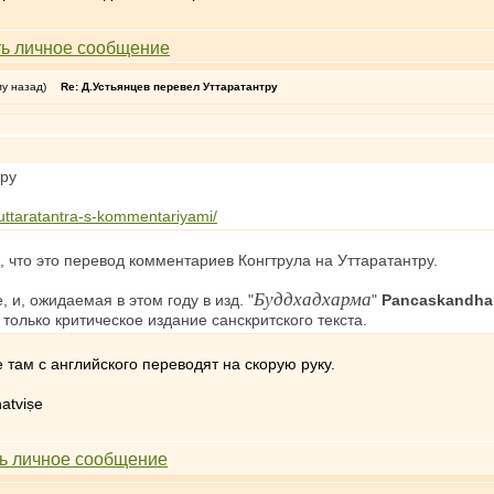
му назад)
Re: Д.Устьянцев перевел Уттаратантру
тру
uttaratantra-s-kommentariyami/
 что это перевод комментариев Конгтрула на Уттаратантру.
Буддхадхарма
и, ожидаемая в этом году в изд. "
"
Pancaskandha
только критическое издание санскритского текста.
 там с английского переводят на скорую руку.
atviṣe