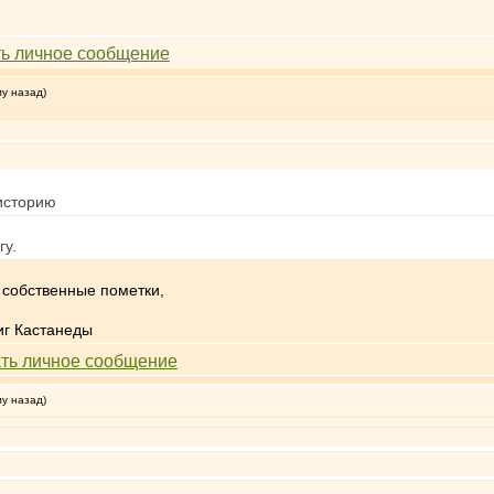
му назад)
 историю
гу.
ь собственные пометки,
иг Кастанеды
му назад)