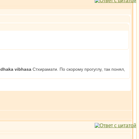
dhaka vibhasa
Стхирамати. По скорому прогуглу, так понял,