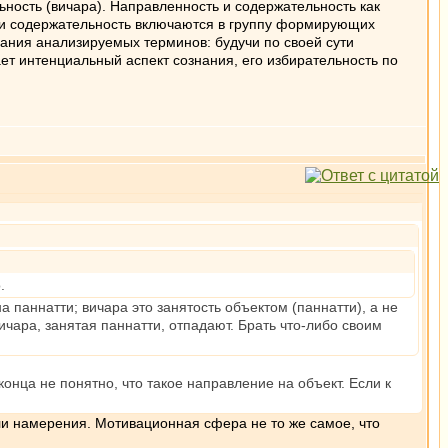
ность (вичара). Направленность и содержательность как
 и содержательность включаются в группу формирующих
вания анализируемых терминов: будучи по своей сути
т интенциальный аспект сознания, его избирательность по
.
на паннатти; вичара это занятость объектом (паннатти), а не
ичара, занятая паннатти, отпадают. Брать что-либо своим
конца не понятно, что такое направление на объект. Если к
ли намерения. Мотивационная сфера не то же самое, что