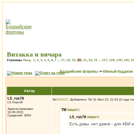
Витакка и вичара
Страницы
Пред.
1
,
2
,
3
,
4
,
5
,
6
,
7
...
17
,
18
,
19
,
20
,
21
,
22
,
23
...
127
,
128
,
129
,
130
,
1
Буддийские форумы
->
Южный буддизм
Автор
LS_rus78
№
632623
Добавлено: Пн 31 Июл 23, 21:42 (3 года то
LS Сергей
Зарегистрирован:
ТМ
пишет
:
16.09.2021
Суждений: 3054
LS_rus78
пишет
:
Есть дэвы, нет дэвов - для 4БИ