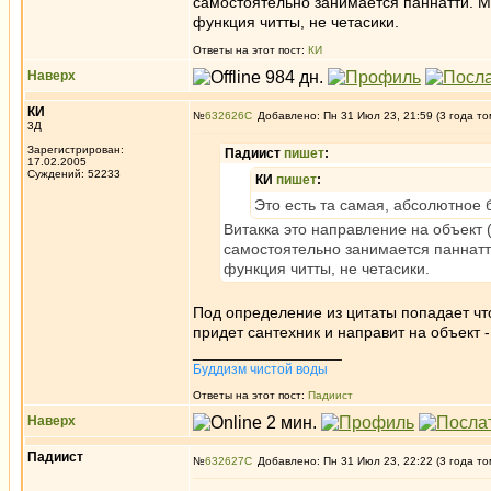
самостоятельно занимаeтся паннатти. Мы
функция читты, не четасики.
Ответы на этот пост:
КИ
Наверх
КИ
№
632626
Добавлено: Пн 31 Июл 23, 21:59 (3 года то
3Д
Зарегистрирован:
Падиист
пишет
:
17.02.2005
Суждений: 52233
КИ
пишет
:
Это есть та самая, абсолютное 
Витакка это направление на объект (в
самостоятельно занимаeтся паннатти
функция читты, не четасики.
Под определение из цитаты попадает что 
придет сантехник и направит на объект - 
_________________
Буддизм чистой воды
Ответы на этот пост:
Падиист
Наверх
Падиист
№
632627
Добавлено: Пн 31 Июл 23, 22:22 (3 года то