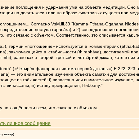
 знание поглощения и удержания ума на объекте медитации. Оно м
итации на десять касин или на образе счастливых существ при ме
глощением... Согласно VsM.iii.39 “Kamma·Ṭṭhāna·Ggahaṇa·Niddeso
) сосредоточение доступа (upacāra) и 2) сосредоточение поглощен
, что связано с объектом. Соответственно, это описывается как „по
е»), термин «поглощение» используется в комментариях (aṭṭha·ka
sena), заключающейся в стабильности (thirabhāva), достигаемой п
imhi), равно как и второй, третьей и четвёртой джхан, хотя в них и
naṁ” («Четырёх-факторная система первой джханы») E.222–223 гово
hāna) — это внимательное изучение объекта саматхи для достижен
остоящее из трёх частей: i) випассана или внимательное изучение, н
ы випассаны; iii) истину прекращения, Ниббану.''
у поглощённости всем, что связано с объектом.
му назад)