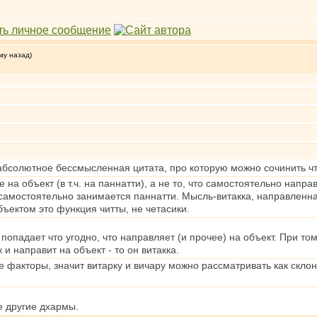
му назад)
 абсолютное бессмысленная цитата, про которую можно сочинить чт
 на объект (в т.ч. на паннатти), а не то, что самостоятельно напр
то самостоятельно занимаeтся паннатти. Мысль-витакка, направленн
бъектом это функция читты, не четасики.
опадает что угодно, что направляет (и прочее) на объект. При том
 и направит на объект - то он витакка.
 факторы, значит витарку и вичару можно рассматривать как скло
е другие дхармы.