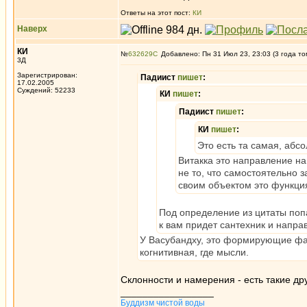
Ответы на этот пост:
КИ
Наверх
КИ
№
632629
Добавлено: Пн 31 Июл 23, 23:03 (3 года то
3Д
Зарегистрирован:
Падиист
пишет
:
17.02.2005
Суждений: 52233
КИ
пишет
:
Падиист
пишет
:
КИ
пишет
:
Это есть та самая, абс
Витакка это направление на 
не то, что самостоятельно 
своим объектом это функция
Под определение из цитаты попад
к вам придет сантехник и направи
У Васубандху, это формирующие фак
когнитивная, где мысли.
Склонности и намерения - есть такие др
_________________
Буддизм чистой воды