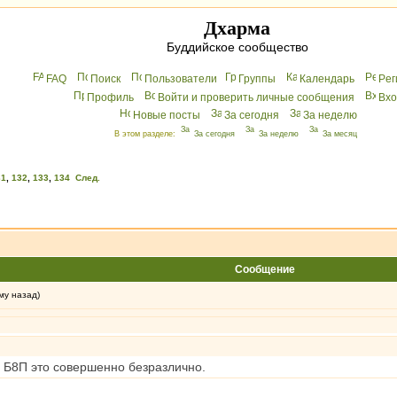
Дхарма
Буддийское сообщество
FAQ
Поиск
Пользователи
Группы
Календарь
Peг
Профиль
Войти и проверить личные сообщения
Вхo
Новые посты
За сегодня
За неделю
В этом разделе:
За сегодня
За неделю
За месяц
31
,
132
,
133
,
134
След.
Сообщение
му назад)
 и Б8П это совершенно безразлично.