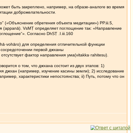
ожет быть закреплено, например, на образе-аналоге во время
дитации доброжелательности.
” («Объяснение обретения объекта медитации») PP.iii.5,
ия (appanā). VsMṬ определяет поглощение так: «Направление
глощение“». Согласно DhSṬ .I.iii.160
thā·vohāro) для определения отличительной функции
ри сосредоточении первой джханы
 отсутствует фактор направления ума(vitakka·rahitesu).
рится о том, что джхана состоит из двух этапов: 1)
ия джхан (например, изучение касины земли); 2) исследование
апример, характеристики непостоянства; ii) Путь, потому что он