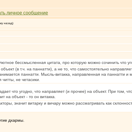
му назад)
олютное бессмысленная цитата, про которую можно сочинить что уг
объект (в т.ч. на паннатти), а не то, что самостоятельно направляе
занимаeтся паннатти. Мысль-витакка, направленная на паннатти и м
 читты, не четасики.
ает что угодно, что направляет (и прочее) на объект. При том, чт
т на объект - то он витакка.
торы, значит витарку и вичару можно рассматривать как склоннос
угие дхармы.