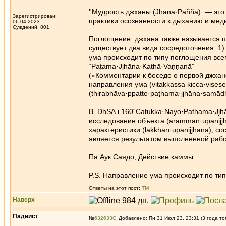
''Мудрость джханы (Jhāna·Paññā) — это
Зарегистрирован:
практики осознанности к дыханию и мед
06.04.2023
Суждений: 801
Поглощение: джхана также называется по
существует два вида сосредоточения: 1
ума происходит по типу поглощения всего
“Paṭama·Jjhāna·Kathā·Vaṇṇanā”
(«Комментарии к беседе о первой джхан
направления ума (vitakkassa kicca·vise
(thirabhāva·ppatte·paṭhama·jjhāna·samādh
В DhSA.i.160“Catukka·Nayo·Paṭhama·Jjhā
исследование объекта (ārammaṇ·ūpanijj
характеристики (lakkhaṇ·ūpanijjhāna), с
является результатом выполненной работ
Па Аук Саядо, Действие каммы.
P.S. Направление ума происходит по тип
Ответы на этот пост:
ТМ
Наверх
Падиист
№
632633
Добавлено: Пн 31 Июл 23, 23:31 (3 года то