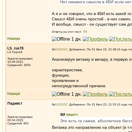
Нет никакого смысла в 4БИ если нет
А я и не говорил, что в 4БИ есть какой 
Смысл 4БИ очень простой - в них самих, 
И вообще, смысл - он существует сам д
Ответы на этот пост:
ТМ
Наверх
LS_rus78
№
632624
Добавлено: Пн 31 Июл 23, 21:48 (3 года то
LS Сергей
Зарегистрирован:
Анализируя витакку и вичару, в первую 
16.09.2021
Суждений: 3054
характеристике,
функции,
проявлении и
непосредственной причине
Наверх
Падиист
№
632625
Добавлено: Пн 31 Июл 23, 21:53 (3 года то
КИ
пишет
:
Зарегистрирован:
06.04.2023
Это есть та самая, абсолютное бесс
Суждений: 801
Витакка это направление на объект (в т.ч