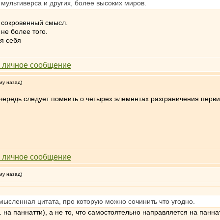
 мультиверса и других, более высоких миров.
то сокровенный смысл.
не более того.
ля себя
му назад)
очередь следует помнить о четырех элементах разграничения перви
му назад)
мысленная цитата, про которую можно сочинить что угодно.
. на паннатти), а не то, что самостоятельно направляется на паннат