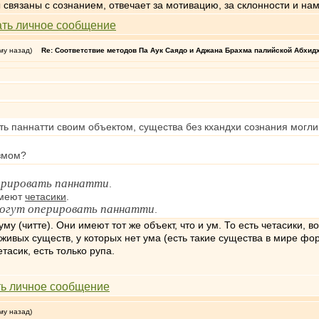
связаны с сознанием, отвечает за мотивацию, за склонности и на
му назад)
Re: Соответствие методов Па Аук Саядо и Аджана Брахма палийской Абхид
ть паннатти своим объектом, существа без кхандхи сознания могл
змом?
ерировать паннатти
.
меют
четасики
.
огут оперировать паннатти
.
му (читте). Они имеют тот же объект, что и ум. То есть четасики,
У живых существ, у которых нет ума (есть такие существа в мире ф
етасик, есть только рупа.
му назад)