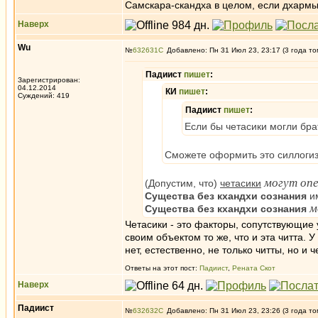
Самскара-скандха в целом, если дхармы 
Наверх
Wu
№
632631
Добавлено: Пн 31 Июл 23, 23:17 (3 года то
Падиист
пишет
:
Зарегистрирован:
04.12.2014
КИ
пишет
:
Суждений: 419
Падиист
пишет
:
Если бы четасики могли бра
Сможете оформить это силлоги
могут оп
(Допустим, что)
четасики
Существа без кхандхи сознания
и
м
Существа без кхандхи сознания
Четасики - это факторы, сопутствующие у
своим объектом то же, что и эта читта. 
нет, естественно, не только читты, но и ч
Ответы на этот пост:
Падиист
,
Рената Скот
Наверх
Падиист
№
632632
Добавлено: Пн 31 Июл 23, 23:26 (3 года то