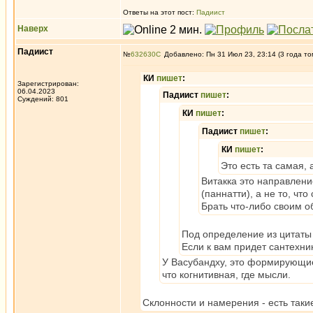
Ответы на этот пост:
Падиист
Наверх
Падиист
№
632630
Добавлено: Пн 31 Июл 23, 23:14 (3 года то
КИ
пишет
:
Зарегистрирован:
06.04.2023
Падиист
пишет
:
Суждений: 801
КИ
пишет
:
Падиист
пишет
:
КИ
пишет
:
Это есть та самая,
Витакка это направление
(паннатти), а не то, ч
Брать что-либо своим о
Под определение из цитаты п
Если к вам придет сантехник
У Васубандху, это формирующие
что когнитивная, где мысли.
Склонности и намерения - есть таки