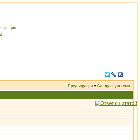
иcтрaция
д
Предыдущая
::
Следующая тема