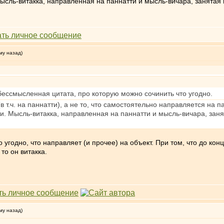
сль-витакка, направленная на паннатти и мысль-вичара, занятая 
му назад)
бессмысленная цитата, про которую можно сочинить что угодно.
 т.ч. на паннатти), а не то, что самостоятельно направляется на па
. Мысль-витакка, направленная на паннатти и мысль-вичара, занят
угодно, что направляет (и прочее) на объект. При том, что до конц
то он витакка.
му назад)