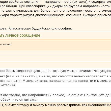
ющие свойства сознания — направленность (витарка) и содержатель
м сознания. При классификации дхарм по группам направленность
йно важно учитывать для более полного психологи-ческого истолко
ара характеризуют диспозиционность сознания. Витарка описывае
макова, Классическая буддийская философия.
му назад)
ное бессмысленная цитата, про которую можно сочинить что угодно
кт (в т.ч. на паннатти), а не то, что самостоятельно направляется 
тся паннатти. Мысль-витакка, направленная на паннатти и мысль-в
 четасики.
что угодно, что направляет (и прочее) на объект. При том, что до 
объект - то он витакка.
, значит витарку и вичару можно рассматривать как склонности и