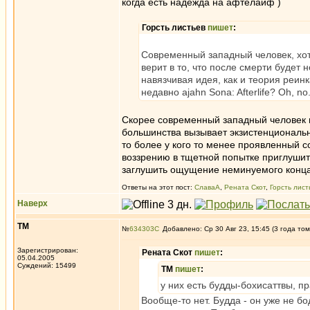
когда есть надежда на афтелайф )
Горсть листьев
пишет
:
Современный западный человек, хот
верит в то, что после смерти будет н
навязчивая идея, как и теория реин
недавно ajahn Sona: Afterlife? Oh, no. T
Скорее современный западный человек 
большинства вызывает экзистенциональны
то более у кого то менее проявленный со
воззрению в тщетной попытке приглушить 
заглушить ощущение неминуемого конца
Ответы на этот пост:
СлаваА
,
Рената Скот
,
Горсть лист
Наверх
ТМ
№
634303
Добавлено: Ср 30 Авг 23, 15:45 (3 года том
Зарегистрирован:
Рената Скот
пишет
:
05.04.2005
Суждений: 15499
ТМ
пишет
:
у них есть будды-бохисаттвы, п
Вообще-то нет. Будда - он уже не бо