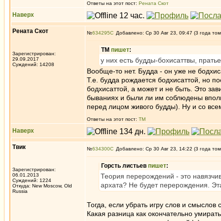
Ответы на этот пост:
Рената Скот
Наверх
Рената Скот
№
634295
Добавлено: Ср 30 Авг 23, 09:47 (3 года том
ТМ
пишет
:
Зарегистрирован:
29.09.2017
у них есть будды-бохисаттвы, прать
Суждений: 14208
Вообще-то нет. Будда - он уже не бодхис
Т.е. будда рождается бодхисаттой, но п
бодхисаттой, а может и не быть. Это за
бываниях и были ли им соблюдены вполн
перед лицом живого будды). Ну и со все
Ответы на этот пост:
ТМ
Наверх
Твик
№
634300
Добавлено: Ср 30 Авг 23, 14:22 (3 года том
Горсть листьев
пишет
:
Зарегистрирован:
06.01.2013
Теория перерождений - это навязчив
Суждений: 1224
архата? Не будет перерождения. Эта
Откуда: New Moscow, Old
Russia
Тогда, если убрать игру слов и смыслов 
Какая разница как окончательно умирать