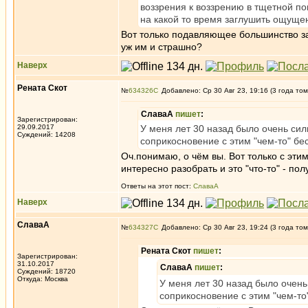
воззрения к воззрению в тщетной поп
на какой то время заглушить ощуще
Вот только подавляющее большинство за
уж им и страшно?
Наверх
Рената Скот
№
634326
Добавлено: Ср 30 Авг 23, 19:16 (3 года том
СлаваА
пишет
:
Зарегистрирован:
29.09.2017
У меня лет 30 назад было очень си
Суждений: 14208
соприкосновение с этим "чем-то" бе
Оч.понимаю, о чём вы. Вот только с этим
интересно разобрать и это "что-то" - пол
Ответы на этот пост:
СлаваА
Наверх
СлаваА
№
634327
Добавлено: Ср 30 Авг 23, 19:24 (3 года том
Рената Скот
пишет
:
Зарегистрирован:
31.10.2017
СлаваА
пишет
:
Суждений: 18720
Откуда: Москва
У меня лет 30 назад было очен
соприкосновение с этим "чем-то