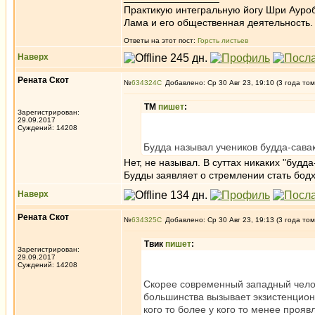
Практикую интегральную йогу Шри Ауроб
Лама и его общественная деятельность.
Ответы на этот пост:
Горсть листьев
Наверх
Рената Скот
№
634324
Добавлено: Ср 30 Авг 23, 19:10 (3 года том
ТМ
пишет
:
Зарегистрирован:
29.09.2017
Суждений: 14208
Будда называл учеников будда-сава
Нет, не называл. В суттах никаких "будда
Будды заявляет о стремлении стать бодх
Наверх
Рената Скот
№
634325
Добавлено: Ср 30 Авг 23, 19:13 (3 года том
Твик
пишет
:
Зарегистрирован:
29.09.2017
Суждений: 14208
Скорее современный западный чело
большинства вызывает экзистенциона
кого то более у кого то менее прояв