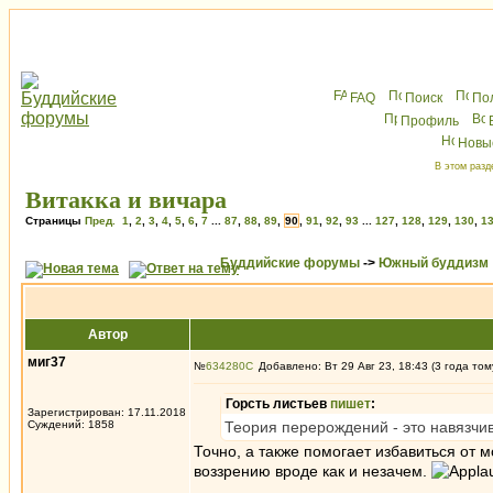
FAQ
Поиск
По
Профиль
Новы
В этом разд
Витакка и вичара
Страницы
Пред.
1
,
2
,
3
,
4
,
5
,
6
,
7
...
87
,
88
,
89
,
90
,
91
,
92
,
93
...
127
,
128
,
129
,
130
,
1
Буддийские форумы
->
Южный буддизм
Автор
миг37
№
634280
Добавлено: Вт 29 Авг 23, 18:43 (3 года том
Горсть листьев
пишет
:
Зарегистрирован: 17.11.2018
Суждений: 1858
Теория перерождений - это навязчив
Точно, а также помогает избавиться от 
воззрению вроде как и незачем.