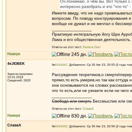
Оч.понимаю, о чём вы. Вот только с 
интересно разобрать и это "что-то" 
Имеете ввиду, что не надо привязыватьс
вопросам. По поводу конструирования я 
вообще не думал и не мечтал о бессмер
_________________
Практикую интегральную йогу Шри Ауроб
Лама и его общественная деятельность.
Ответы на этот пост:
Рената Скот
Наверх
4eJIOBEK
№
634344
Добавлено: Ср 30 Авг 23, 20:55 (3 года том
Зарегистрирован:
Рассуждения теоретиков,о смерти\перер
15.01.2019
прямо,то есть умерев,но так как оттуда
Суждений: 2820
они основываются на словах рассказанн
что то есть,или не узнаете если ни чего н
_________________
Свобода или смерть
Бессмыслие или см
Ответы на этот пост:
СлаваА
Наверх
СлаваА
№
634345
Добавлено: Ср 30 Авг 23, 20:59 (3 года том