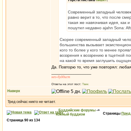
Горсть листьев
пишет
:
Современный западный человек,
равно верит в то, что после смер
такая же навязчивая идея, как 
пошутил недавно ajahn Sona: Afterli
Скорее современный западный чело
большинства вызывает экзистенциона
кого то более у кого то менее прояв
воззрения к воззрению в тщетной поп
на какой то время заглушить ощуще
Да. Повторю то, что уже повторял: люба
_________________
нео-буддист
Ответы на этот пост:
Твик
Наверх
Тред сейчас никто не читает.
Буддийские форумы
->
Страницы
Пред
Южный буддизм
Страница
90
из
134