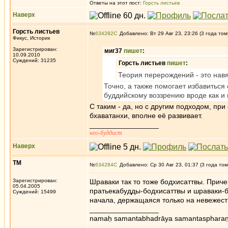
Ответы на этот пост:
Горсть листьев
Наверх
Горсть листьев
№
634282
Добавлено: Вт 29 Авг 23, 23:26 (3 года том
Фикус, Историк
Зарегистрирован:
миг37
пишет
:
10.09.2010
Суждений: 31235
Горсть листьев
пишет
:
Теория перерождений - это навя
Точно, а также помогает избавиться
буддийскому воззрению вроде как и
С таким - да, но с другим подходом, пр
бхаватанхи, вполне её развивает.
_________________
нео-буддист
Наверх
ТМ
№
634284
Добавлено: Ср 30 Авг 23, 01:37 (3 года том
Зарегистрирован:
Шраваки так то тоже бодхисаттвы. Прич
05.04.2005
пратьекабудды-бодхисаттвы и шраваки-б
Суждений: 15499
начала, держащаяся только на невежеств
_________________
namaḥ samantabhadrāya samantaspharaṇ