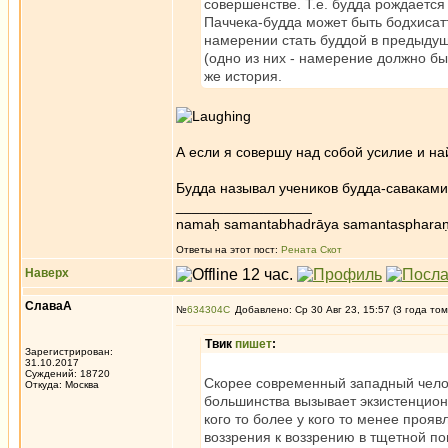
совершенстве. Т.е. будда рождается
Паччека-будда может быть бодхисатто
намерении стать буддой в предыду
(одно из них - намерение должно бы
же история.
А если я совершу над собой усилие и най
Будда называл учеников будда-саваками
_________________
namaḥ samantabhadrāya samantaspharaṇ
Ответы на этот пост:
Рената Скот
Наверх
СлаваА
№
634304
Добавлено: Ср 30 Авг 23, 15:57 (3 года том
Твик
пишет
:
Зарегистрирован:
31.10.2017
Суждений: 18720
Скорее современный западный чело
Откуда: Москва
большинства вызывает экзистенциона
кого то более у кого то менее прояв
воззрения к воззрению в тщетной поп