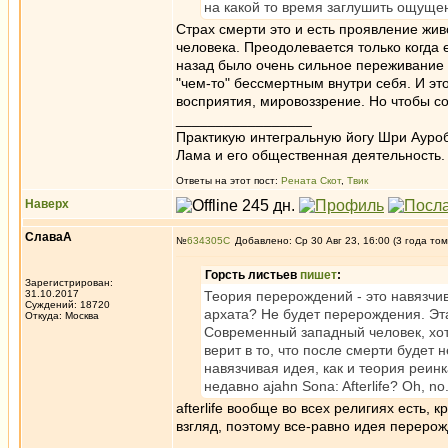
на какой то время заглушить ощуще
Страх смерти это и есть проявление жи
человека. Преодолевается только когда 
назад было очень сильное переживание 
"чем-то" бессмертным внутри себя. И э
восприятия, мировоззрение. Но чтобы со
_________________
Практикую интегральную йогу Шри Ауроб
Лама и его общественная деятельность.
Ответы на этот пост:
Рената Скот
,
Твик
Наверх
СлаваА
№
634305
Добавлено: Ср 30 Авг 23, 16:00 (3 года том
Горсть листьев
пишет
:
Зарегистрирован:
31.10.2017
Теория перерождений - это навязчив
Суждений: 18720
архата? Не будет перерождения. Эта
Откуда: Москва
Современный западный человек, хот
верит в то, что после смерти будет н
навязчивая идея, как и теория реин
недавно ajahn Sona: Afterlife? Oh, no. T
afterlife вообще во всех религиях есть, 
взгляд, поэтому все-равно идея перерож
_________________