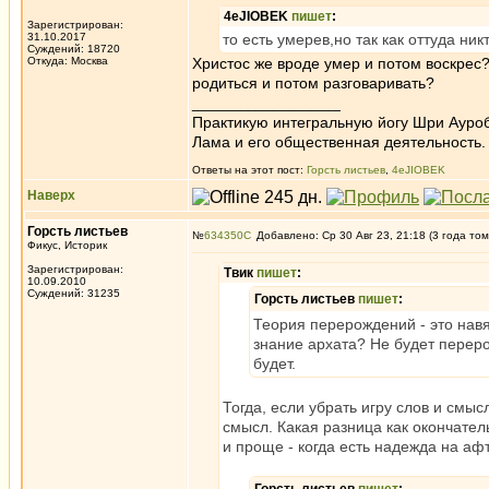
4eJIOBEK
пишет
:
Зарегистрирован:
31.10.2017
то есть умерев,но так как оттуда ни
Суждений: 18720
Откуда: Москва
Христос же вроде умер и потом воскрес
родиться и потом разговаривать?
_________________
Практикую интегральную йогу Шри Ауроб
Лама и его общественная деятельность.
Ответы на этот пост:
Горсть листьев
,
4eJIOBEK
Наверх
Горсть листьев
№
634350
Добавлено: Ср 30 Авг 23, 21:18 (3 года том
Фикус, Историк
Зарегистрирован:
Твик
пишет
:
10.09.2010
Суждений: 31235
Горсть листьев
пишет
:
Теория перерождений - это навя
знание архата? Не будет переро
будет.
Тогда, если убрать игру слов и смыс
смысл. Какая разница как окончател
и проще - когда есть надежда на аф