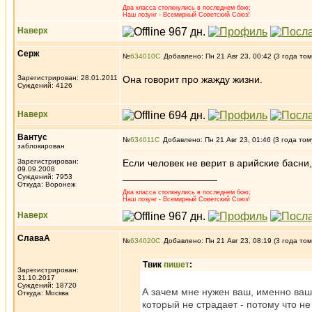
Два класса столкнулись в последнем бою;
Наш лозунг - Всемирный Советский Союз!
Наверх
Серж
№
634010
Добавлено: Пн 21 Авг 23, 00:42 (3 года том
Зарегистрирован: 28.01.2011
Она говорит про жажду жизни.
Суждений: 4126
Наверх
Вантус
№
634011
Добавлено: Пн 21 Авг 23, 01:46 (3 года том
заблокирован
Зарегистрирован:
Если человек не верит в арийские басни,
09.09.2008
_________________
Суждений: 7953
Откуда: Воронеж
Два класса столкнулись в последнем бою;
Наш лозунг - Всемирный Советский Союз!
Наверх
СлаваА
№
634020
Добавлено: Пн 21 Авг 23, 08:19 (3 года том
Твик
пишет
:
Зарегистрирован:
31.10.2017
Суждений: 18720
А зачем мне нужен ваш, именно ваш,
Откуда: Москва
который не страдает - потому что не