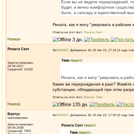
Если вы не видите перерождений, то
будет, и вечно комфортное существов
было, а сансару и единственный вых
Рената, как я могу "уверовать в райские
Ответы на этот пост:
Рената Скот
Наверх
Рената Скот
№
633988
Добавлено: Вс 20 Авг 23, 17:16 (3 года том
Твик
пишет
:
Зарегистрирован:
29.09.2017
Суждений: 14208
Рената, как я могу "уверовать в рай
Какие же перерождения в раю? Живёте о
субстанции, обладающей при этом разум
Ответы на этот пост:
Вантус
,
Твик
Наверх
Вантус
№
633992
Добавлено: Вс 20 Авг 23, 17:50 (3 года том
заблокирован
Зарегистрирован:
Рената Скот
пишет
:
09.09.2008
Суждений: 7953
Твик
пишет
: