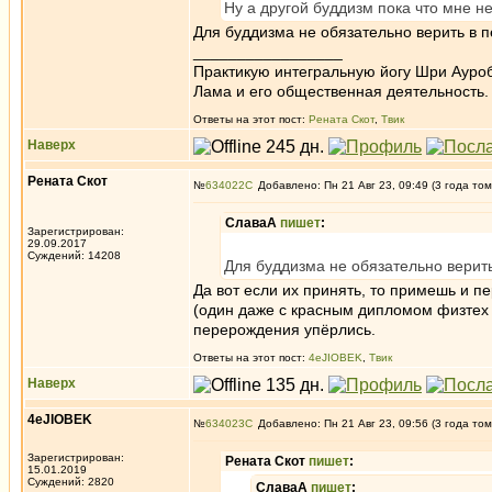
Ну а другой буддизм пока что мне н
Для буддизма не обязательно верить в 
_________________
Практикую интегральную йогу Шри Ауроб
Лама и его общественная деятельность.
Ответы на этот пост:
Рената Скот
,
Твик
Наверх
Рената Скот
№
634022
Добавлено: Пн 21 Авг 23, 09:49 (3 года том
СлаваА
пишет
:
Зарегистрирован:
29.09.2017
Суждений: 14208
Для буддизма не обязательно верит
Да вот если их принять, то примешь и 
(один даже с красным дипломом физтех за
перерождения упёрлись.
Ответы на этот пост:
4eJIOBEK
,
Твик
Наверх
4eJIOBEK
№
634023
Добавлено: Пн 21 Авг 23, 09:56 (3 года том
Зарегистрирован:
Рената Скот
пишет
:
15.01.2019
Суждений: 2820
СлаваА
пишет
: