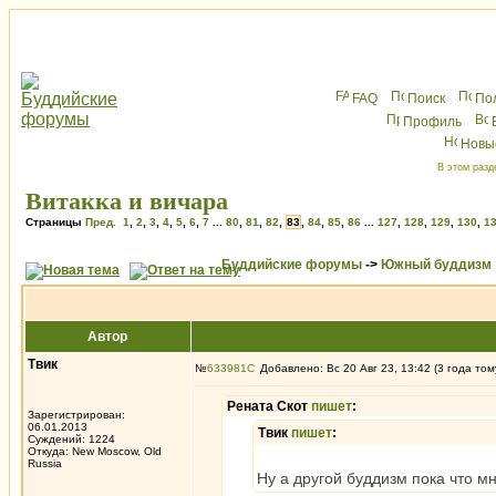
FAQ
Поиск
По
Профиль
Новы
В этом разд
Витакка и вичара
Страницы
Пред.
1
,
2
,
3
,
4
,
5
,
6
,
7
...
80
,
81
,
82
,
83
,
84
,
85
,
86
...
127
,
128
,
129
,
130
,
1
Буддийские форумы
->
Южный буддизм
Автор
Твик
№
633981
Добавлено: Вс 20 Авг 23, 13:42 (3 года том
Рената Скот
пишет
:
Зарегистрирован:
06.01.2013
Твик
пишет
:
Суждений: 1224
Откуда: New Moscow, Old
Russia
Ну а другой буддизм пока что м