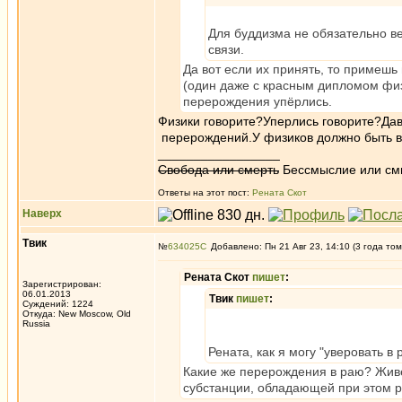
Для буддизма не обязательно в
связи.
Да вот если их принять, то примеш
(один даже с красным дипломом физте
перерождения упёрлись.
Физики говорите?Уперлись говорите?Да
перерождений.У физиков должно быть вс
_________________
Свобода или смерть
Бессмыслие или см
Ответы на этот пост:
Рената Скот
Наверх
Твик
№
634025
Добавлено: Пн 21 Авг 23, 14:10 (3 года том
Рената Скот
пишет
:
Зарегистрирован:
06.01.2013
Твик
пишет
:
Суждений: 1224
Откуда: New Moscow, Old
Russia
Рената, как я могу "уверовать в
Какие же перерождения в раю? Живё
субстанции, обладающей при этом р