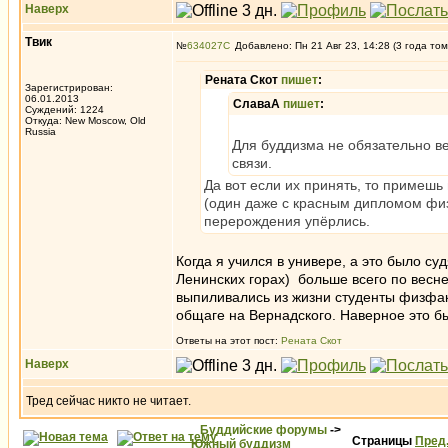
Наверх
Твик
№
634027
Добавлено: Пн 21 Авг 23, 14:28 (3 года том
Рената Скот
пишет
:
Зарегистрирован:
06.01.2013
СлаваА
пишет
:
Суждений: 1224
Откуда: New Moscow, Old
Russia
Для буддизма не обязательно в
связи.
Да вот если их принять, то примеш
(один даже с красным дипломом физте
перерождения упёрлись.
Когда я учился в универе, а это было су
Ленинских горах) больше всего по весне
выпиливались из жизни студенты физфак
общаге на Вернадского. Наверное это бы
Ответы на этот пост:
Рената Скот
Наверх
Тред сейчас никто не читает.
Буддийские форумы
->
Страницы
Пред
Южный буддизм