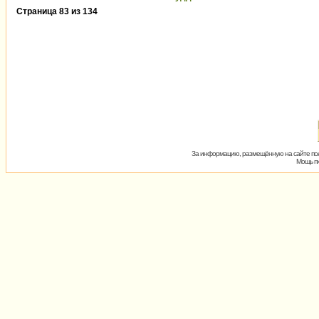
Страница
83
из
134
За информацию, размещённую на сайте пол
Мощь пх