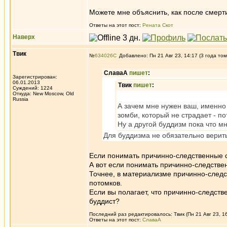
Можете мне объяснить, как после смерт
Ответы на этот пост:
Рената Скот
Наверх
Твик
№
634026
Добавлено: Пн 21 Авг 23, 14:17 (3 года том
СлаваА
пишет
:
Зарегистрирован:
06.01.2013
Твик
пишет
:
Суждений: 1224
Откуда: New Moscow, Old
Russia
А зачем мне нужен ваш, именно 
зомби, который не страдает - по
Ну а другой буддизм пока что м
Для буддизма не обязательно верит
Если понимать причинно-следственные св
А вот если понимать причинно-следствен
Точнее, в материализме причинно-следс
потомков.
Если вы полагает, что причинно-следств
буддист?
Последний раз редактировалось: Твик (Пн 21 Авг 23, 16
Ответы на этот пост:
СлаваА