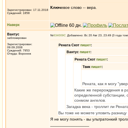
Ключ
евое слово -- вера.
Зарегистрирован: 17.11.2018
Суждений: 1858
Наверх
Вантус
№
634009
Добавлено: Вс 20 Авг 23, 23:49 (3 года том
заблокирован
Зарегистрирован:
Рената Скот
пишет
:
09.09.2008
Суждений: 7953
Вантус
пишет
:
Откуда: Воронеж
Рената Скот
пишет
:
Твик
пишет
:
Рената, как я могу "уве
Какие же перерождения в ра
определенной субстанции, 
сонмом ангелов.
Загадка века - троллит ли Ренат
Вы тоже не можете уловить разниц
Я не могу понять - вы ультратонкий трол
_________________