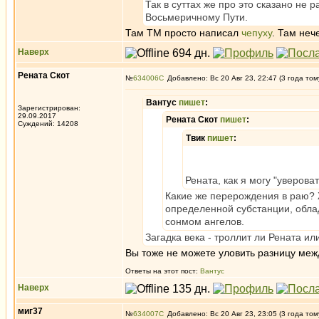
Так в суттах же про это сказано не
Восьмеричному Пути.
Там TM просто написал
чепуху
. Там неч
Наверх
Рената Скот
№
634006
Добавлено: Вс 20 Авг 23, 22:47 (3 года том
Вантус
пишет
:
Зарегистрирован:
29.09.2017
Рената Скот
пишет
:
Суждений: 14208
Твик
пишет
:
Рената, как я могу "уверова
Какие же перерождения в раю? Ж
определенной субстанции, обла
сонмом ангелов.
Загадка века - троллит ли Рената ил
Вы тоже не можете уловить разницу ме
Ответы на этот пост:
Вантус
Наверх
миг37
№
634007
Добавлено: Вс 20 Авг 23, 23:05 (3 года том