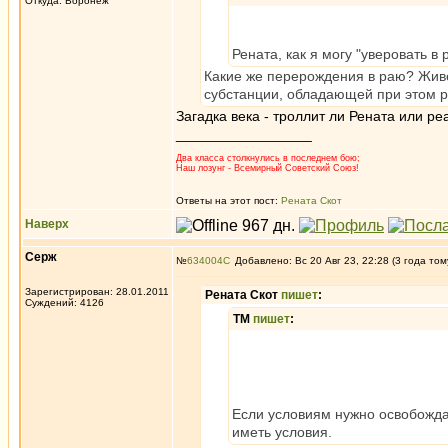
Откуда: Воронеж
Рената, как я могу "уверовать в
Какие же перерождения в раю? Живё
субстанции, обладающей при этом р
Загадка века - троллит ли Рената или ре
_________________
Два класса столкнулись в последнем бою;
Наш лозунг - Всемирный Советский Союз!
Ответы на этот пост:
Рената Скот
Наверх
Серж
№
634004
Добавлено: Вс 20 Авг 23, 22:28 (3 года том
Зарегистрирован: 28.01.2011
Рената Скот
пишет
:
Суждений: 4126
ТМ
пишет
:
Если условиям нужно освобождат
иметь условия.