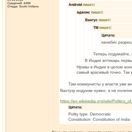
Суждений: 4498
Android
пишет
:
Откуда: South Indiana
яджонс
пишет
:
Вантус
пишет
:
ТМ
пишет
:
Цитата:
канабис разреш
Теперь подумайте, 
В Индии аптекарь первы
Нравы в Индии в целом коне
самый красивый точно. Так 
Там коммунисты у власти уже м
Вантузу индуизм нужен, а не полити
https://en.wikipedia.org/wiki/Politics_o
Цитата:
Polity type: Democratic
Constitution: Constitution of India