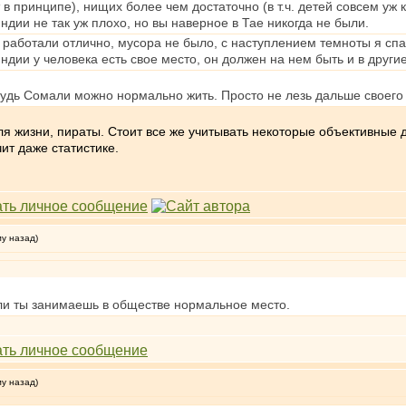
 в принципе), нищих более чем достаточно (в т.ч. детей совсем уж
ндии не так уж плохо, но вы наверное в Тае никогда не были.
 работали отлично, мусора не было, с наступлением темноты я спал
ндии у человека есть свое место, он должен на нем быть и в другие
будь Сомали можно нормально жить. Просто не лезь дальше своего 
ля жизни, пираты. Стоит все же учитывать некоторые объективные
ит даже статистике.
му назад)
ли ты занимаешь в обществе нормальное место.
му назад)