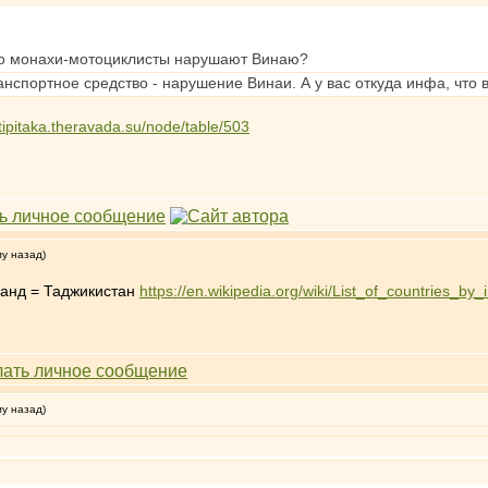
что монахи-мотоциклисты нарушают Винаю?
анспортное средство - нарушение Винаи. А у вас откуда инфа, что 
/tipitaka.theravada.su/node/table/503
му назад)
ланд = Таджикистан
https://en.wikipedia.org/wiki/List_of_countries_by
му назад)