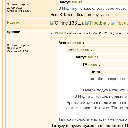
Вантус
пишет
:
Зарегистрирован:
29.09.2017
В Индии у человека есть свое место,
Суждений: 14208
Ясс. В Тае не был, но осуждаю.
Наверх
яджонс
№
624155
Добавлено: Пн 10 Апр 23, 21:36 (3 года то
Android
пишет
:
Зарегистрирован:
01.04.2023
яджонс
пишет
:
Суждений: 236
Вантус
пишет
:
ТМ
пишет
:
Цитата:
канабис разрешен 
Теперь подумайте, кто и
В Индии аптекарь первым и 
Нравы в Индии в целом конечно 
самый красивый точно. Так вот 
Там коммунисты у власти уже много
Вантузу индуизм нужен, а не политика. 