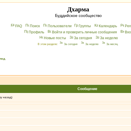
Дхарма
Буддийское сообщество
FAQ
Поиск
Пользователи
Группы
Календарь
Peг
Профиль
Войти и проверить личные сообщения
Вхo
Новые посты
За сегодня
За неделю
В этом разделе:
За сегодня
За неделю
За месяц
лед.
Сообщение
му назад)