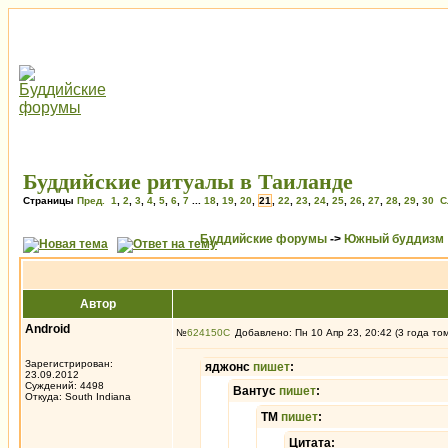
Буддийские ритуалы в Таиланде
Страницы
Пред.
1
,
2
,
3
,
4
,
5
,
6
,
7
...
18
,
19
,
20
,
21
,
22
,
23
,
24
,
25
,
26
,
27
,
28
,
29
,
30
С
Буддийские форумы
->
Южный буддизм
Автор
Android
№
624150
Добавлено: Пн 10 Апр 23, 20:42 (3 года то
Зарегистрирован:
яджонс
пишет
:
23.09.2012
Суждений: 4498
Вантус
пишет
:
Откуда: South Indiana
ТМ
пишет
:
Цитата: