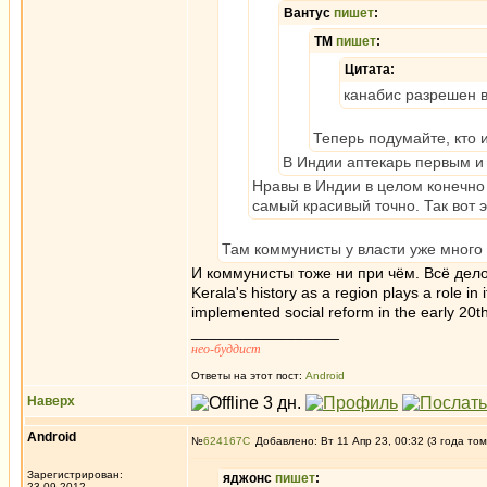
Вантус
пишет
:
ТМ
пишет
:
Цитата:
канабис разрешен 
Теперь подумайте, кто и
В Индии аптекарь первым и 
Нравы в Индии в целом конечно 
самый красивый точно. Так вот 
Там коммунисты у власти уже много
И коммунисты тоже ни при чём. Всё дело
Kerala's history as a region plays a role in 
implemented social reform in the early 20th
_________________
нео-буддист
Ответы на этот пост:
Android
Наверх
Android
№
624167
Добавлено: Вт 11 Апр 23, 00:32 (3 года том
Зарегистрирован:
яджонс
пишет
:
23.09.2012