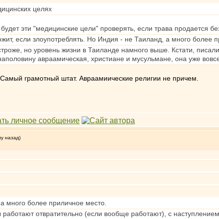
дицинских целях
 будет эти "медицинские цели" проверять, если трава продается бе
жит, если злоупотреблять. Но Индия - не Таиланд, а много более 
троже, но уровень жизни в Таиланде намного выше. Кстати, писали
 наполовину авраамическая, христиане и мусульмане, она уже вовс
. Самый грамотный штат. Авраамиические религии не причем.
му назад)
 а много более приличное место.
 работают отвратительно (если вообще работают), с наступлением