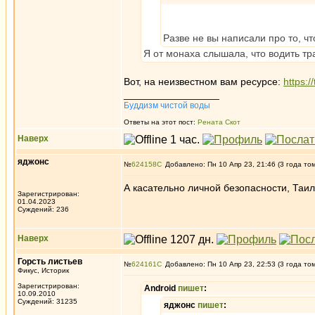
Разве не вы написали про то, 
Я от монаха слышала, что водить тр
Вот, на неизвестном вам ресурсе:
https:/
_________________
Буддизм чистой воды
Ответы на этот пост:
Рената Скот
Наверх
яджонс
№
624158
Добавлено: Пн 10 Апр 23, 21:46 (3 года то
А касательно личной безопасности, Таи
Зарегистрирован:
01.04.2023
Суждений: 236
Наверх
Горсть листьев
№
624161
Добавлено: Пн 10 Апр 23, 22:53 (3 года то
Фикус, Историк
Зарегистрирован:
Android
пишет
:
10.09.2010
Суждений: 31235
яджонс
пишет
: