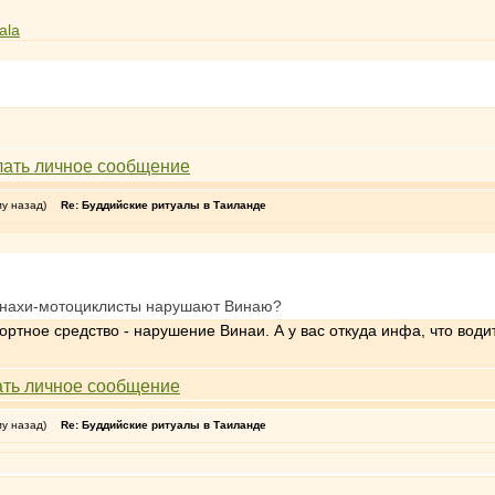
ala
му назад)
Re: Буддийские ритуалы в Таиланде
монахи-мотоциклисты нарушают Винаю?
ортное средство - нарушение Винаи. А у вас откуда инфа, что води
му назад)
Re: Буддийские ритуалы в Таиланде