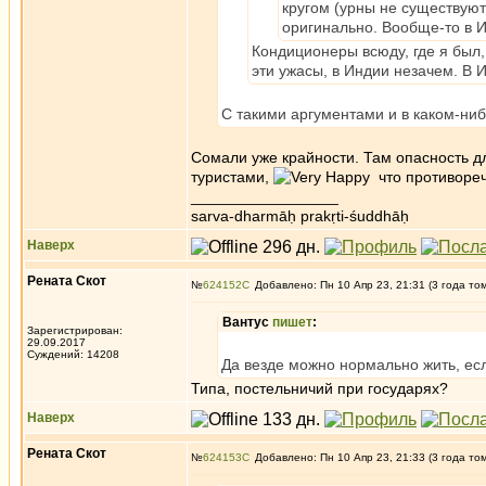
кругом (урны не существуют
оригинально. Вообще-то в И
Кондиционеры всюду, где я был,
эти ужасы, в Индии незачем. В И
С такими аргументами и в каком-ни
Сомали уже крайности. Там опасность д
туристами,
что противореч
_________________
sarva-dharmāḥ prakṛti-śuddhāḥ
Наверх
Рената Скот
№
624152
Добавлено: Пн 10 Апр 23, 21:31 (3 года то
Вантус
пишет
:
Зарегистрирован:
29.09.2017
Суждений: 14208
Да везде можно нормально жить, ес
Типа, постельничий при государях?
Наверх
Рената Скот
№
624153
Добавлено: Пн 10 Апр 23, 21:33 (3 года то