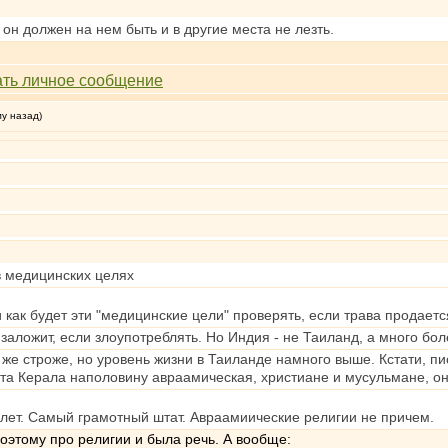
 он должен на нем быть и в другие места не лезть.
му назад)
в медицинских целях
 как будет эти "медицинские цели" проверять, если трава продаетс
заложит, если злоупотреблять. Но Индия - не Таиланд, а много бо
же строже, но уровень жизни в Таиланде намного выше. Кстати, пи
эта Керала наполовину авраамическая, христиане и мусульмане, он
 лет. Самый грамотный штат. Авраамиические религии не причем.
Поэтому про религии и была речь. А вообще: