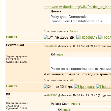
https://en.wikipedia.org/wiki/Politics_of_Ker
Цитата:
Polity type: Democratic
Constitution: Constitution of India
Ответы на этот пост:
Android
Наверх
Рената Скот
№
624156
Добавлено: Пн 10 Апр 23, 21:39 (3 года то
КИ
пишет
:
Зарегистрирован:
29.09.2017
Суждений: 14208
Разве не вы написали про то, что 
Я от монаха слышала, что водить трансп
Ответы на этот пост:
КИ
Наверх
КИ
№
624157
Добавлено: Пн 10 Апр 23, 21:45 (3 года то
3Д
Зарегистрирован:
Рената Скот
пишет
:
17.02.2005
Суждений: 52231
КИ
пишет
: