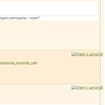
водить мотоциклы - норм?
_intentional_homicide_rate