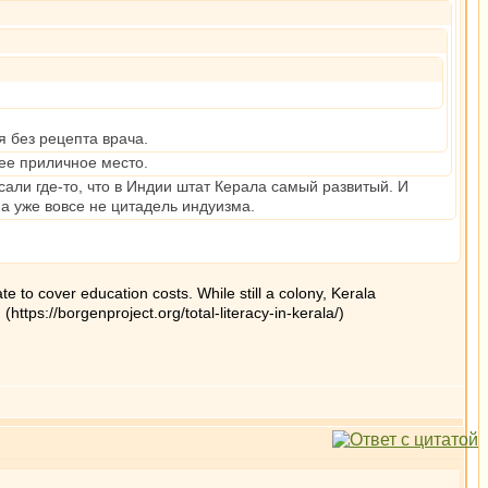
я без рецепта врача.
лее приличное место.
сали где-то, что в Индии штат Керала самый развитый. И
а уже вовсе не цитадель индуизма.
tate to cover education costs. While still a colony, Kerala
ttps://borgenproject.org/total-literacy-in-kerala/)