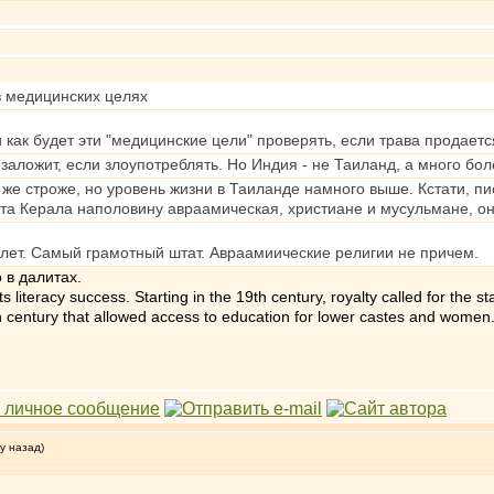
в медицинских целях
 как будет эти "медицинские цели" проверять, если трава продаетс
заложит, если злоупотреблять. Но Индия - не Таиланд, а много бо
же строже, но уровень жизни в Таиланде намного выше. Кстати, пи
эта Керала наполовину авраамическая, христиане и мусульмане, он
 лет. Самый грамотный штат. Авраамиические религии не причем.
 в далитах.
its literacy success. Starting in the 19th century, royalty called for the s
 century that allowed access to education for lower castes and women. (h
у назад)