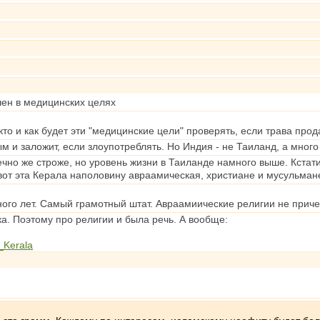
ен в медицинских целях
кто и как будет эти "медицинские цели" проверять, если трава прод
м и заложит, если злоупотреблять. Но Индия - не Таиланд, а мног
чно же строже, но уровень жизни в Таиланде намного выше. Кстати
вот эта Керала наполовину авраамическая, христиане и мусульмане
ного лет. Самый грамотный штат. Авраамиические религии не приче
ка. Поэтому про религии и была речь. А вообще:
f_Kerala