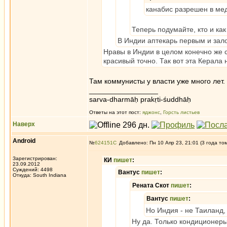
канабис разрешен в ме
Теперь подумайте, кто и как
В Индии аптекарь первым и зало
Нравы в Индии в целом конечно же с
красивый точно. Так вот эта Керала
Там коммунисты у власти уже много лет
_________________
sarva-dharmāḥ prakṛti-śuddhāḥ
Ответы на этот пост:
яджонс
,
Горсть листьев
Наверх
Android
№
624151
Добавлено: Пн 10 Апр 23, 21:01 (3 года то
Зарегистрирован:
КИ
пишет
:
23.09.2012
Суждений: 4498
Вантус
пишет
:
Откуда: South Indiana
Рената Скот
пишет
:
Вантус
пишет
:
Но Индия - не Таиланд,
Ну да. Только кондиционеры