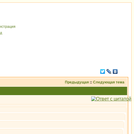
иcтрaция
д
Предыдущая
::
Следующая тема