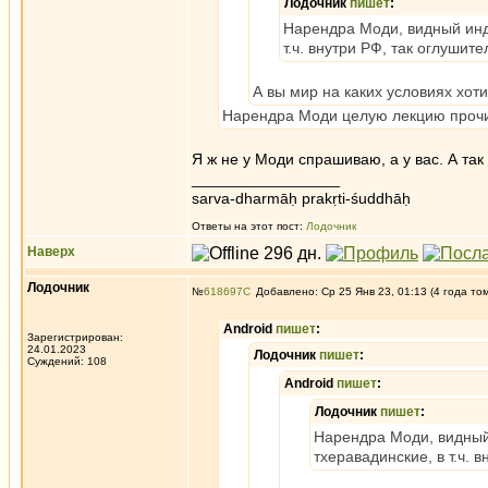
Лодочник
пишет
:
Нарендра Моди, видный инду
т.ч. внутри РФ, так оглушит
А вы мир на каких условиях хот
Нарендра Моди целую лекцию прочит
Я ж не у Моди спрашиваю, а у вас. А так 
_________________
sarva-dharmāḥ prakṛti-śuddhāḥ
Ответы на этот пост:
Лодочник
Наверх
Лодочник
№
618697
Добавлено: Ср 25 Янв 23, 01:13 (4 года то
Android
пишет
:
Зарегистрирован:
24.01.2023
Лодочник
пишет
:
Суждений: 108
Android
пишет
:
Лодочник
пишет
:
Нарендра Моди, видный 
тхеравадинские, в т.ч. 