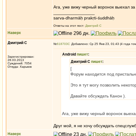
Ага, уже вижу черный воронок выехал за
_________________
sarva-dharmāḥ prakṛti-śuddhāḥ
Ответы на этот пост:
Дмитрий С
Наверх
Дмитрий С
№
618703
Добавлено: Ср 25 Янв 23, 01:43 (4 года то
Android
пишет
:
Зарегистрирован:
28.03.2013
Дмитрий С
пишет
:
Суждений: 7054
Откуда: Харьков
[
Форум находится под пристальн
Это я тут могу позволить некот
Давайте обсуждать Канон ).
Ага, уже вижу черный воронок выеха
Друг мой, я не хочу обсуждать спецслуж
Наверх