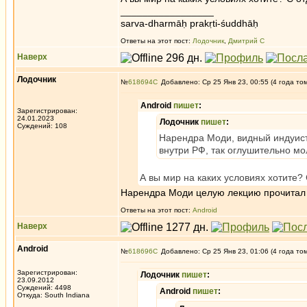
_________________
sarva-dharmāḥ prakṛti-śuddhāḥ
Ответы на этот пост:
Лодочник
,
Дмитрий С
Наверх
Лодочник
№
618694
Добавлено: Ср 25 Янв 23, 00:55 (4 года то
Android
пишет
:
Зарегистрирован:
24.01.2023
Лодочник
пишет
:
Суждений: 108
Нарендра Моди, видный индуист, 
внутри РФ, так оглушительно мо
А вы мир на каких условиях хотите?
Нарендра Моди целую лекцию прочитал н
Ответы на этот пост:
Android
Наверх
Android
№
618696
Добавлено: Ср 25 Янв 23, 01:06 (4 года то
Зарегистрирован:
Лодочник
пишет
:
23.09.2012
Суждений: 4498
Android
пишет
:
Откуда: South Indiana