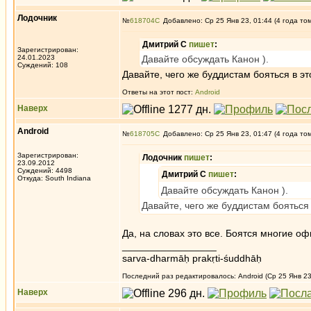
Лодочник
№
618704
Добавлено: Ср 25 Янв 23, 01:44 (4 года то
Дмитрий С
пишет
:
Зарегистрирован:
24.01.2023
Давайте обсуждать Канон ).
Суждений: 108
Давайте, чего же буддистам бояться в 
Ответы на этот пост:
Android
Наверх
Android
№
618705
Добавлено: Ср 25 Янв 23, 01:47 (4 года то
Зарегистрирован:
Лодочник
пишет
:
23.09.2012
Суждений: 4498
Дмитрий С
пишет
:
Откуда: South Indiana
Давайте обсуждать Канон ).
Давайте, чего же буддистам боятьс
Да, на словах это все. Боятся многие о
_________________
sarva-dharmāḥ prakṛti-śuddhāḥ
Последний раз редактировалось: Android (Ср 25 Янв 23
Наверх