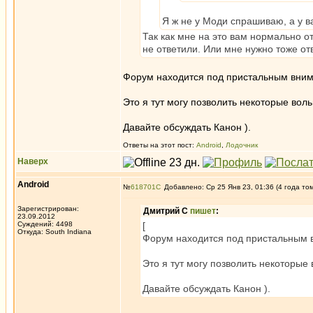
Я ж не у Моди спрашиваю, а у ва
Так как мне на это вам нормально от
не ответили. Или мне нужно тоже отв
Форум находится под пристальным внима
Это я тут могу позволить некоторые вол
Давайте обсуждать Канон ).
Ответы на этот пост:
Android
,
Лодочник
Наверх
Android
№
618701
Добавлено: Ср 25 Янв 23, 01:36 (4 года то
Зарегистрирован:
Дмитрий С
пишет
:
23.09.2012
Суждений: 4498
[
Откуда: South Indiana
Форум находится под пристальным в
Это я тут могу позволить некоторые
Давайте обсуждать Канон ).