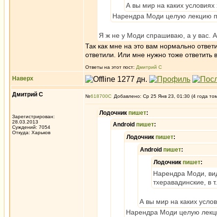
А вы мир на каких условиях
Нарендра Моди целую лекцию пр
Я ж не у Моди спрашиваю, а у вас. А 
Так как мне на это вам нормально ответи
ответили. Или мне нужно тоже ответить в
Ответы на этот пост:
Дмитрий С
Наверх
Дмитрий С
№
618700
Добавлено: Ср 25 Янв 23, 01:30 (4 года то
Лодочник
пишет
:
Зарегистрирован:
28.03.2013
Android
пишет
:
Суждений: 7054
Откуда: Харьков
Лодочник
пишет
:
Android
пишет
:
Лодочник
пишет
:
Нарендра Моди, вид
тхеравадинские, в т
А вы мир на каких усло
Нарендра Моди целую лекцию