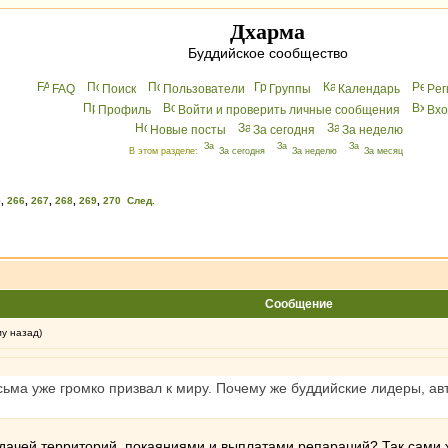
Дхарма
Буддийское сообщество
FAQ
Поиск
Пользователи
Группы
Календарь
Peг
Профиль
Войти и проверить личные сообщения
Вхo
Новые посты
За сегодня
За неделю
В этом разделе:
За сегодня
За неделю
За месяц
5
,
266
,
267
,
268
,
269
,
270
След.
Сообщение
му назад)
ма уже громко призвал к миру. Почему же буддийские лидеры, автори
тдачей территорий, покаяниями и выплатами репараций? Так сами 