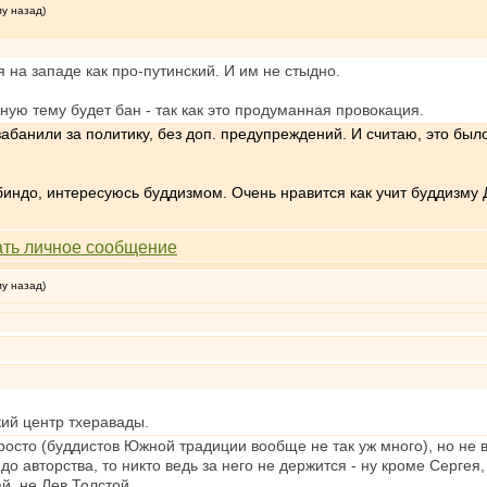
му назад)
 на западе как про-путинский. И им не стыдно.
ую тему будет бан - так как это продуманная провокация.
абанили за политику, без доп. предупреждений. И считаю, это было
индо, интересуюсь буддизмом. Очень нравится как учит буддизму 
му назад)
ий центр тхеравады.
росто (буддистов Южной традиции вообще не так уж много), но не в
о авторства, то никто ведь за него не держится - ну кроме Сергея
ай, не Лев Толстой.