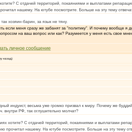
 хотите? С отдачей территорий, покаяниями и выплатами репараци
очитал нашему. На ютубе посмотрите. Больше на эту тему отвечат
так хозяин-барин, за язык не тяну.
ть если меня сразу же забанят за "политику". И почему вообще я д
опросом на ваш вопрос или как? Разумеется у меня есть свое мнение
му назад)
ный индуист, весьма уже громко призвал к миру. Почему же буддийс
.ч. внутри РФ, так оглушительно молчат?
виях хотите? С отдачей территорий, покаяниями и выплатами репа
 прочитал нашему. На ютубе посмотрите. Больше на эту тему отве