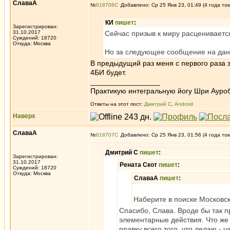
СлаваА
№
618706
Добавлено: Ср 25 Янв 23, 01:49 (4 года то
КИ
пишет
:
Зарегистрирован:
31.10.2017
Сейчас призыв к миру расценивается
Суждений: 18720
Откуда: Москва
Но за следующее сообщение на данн
В предыдущий раз меня с первого раза з
4БИ будет.
_________________
Практикую интегральную йогу Шри Ауроб
Ответы на этот пост:
Дмитрий С
,
Android
Наверх
СлаваА
№
618707
Добавлено: Ср 25 Янв 23, 01:56 (4 года то
Дмитрий С
пишет
:
Зарегистрирован:
31.10.2017
Рената Скот
пишет
:
Суждений: 18720
Откуда: Москва
СлаваА
пишет
:
Наберите в поиске Московск
Спасибо, Слава. Вроде бы так п
элементарные действия. Что же д
правку всего того, что делаю - ч