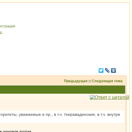
иcтрaция
д
Предыдущая
::
Следующая тема
теты, уважаемые и пр., в т.ч. тхеравадинские, в т.ч. внутри
ж заноете потом.