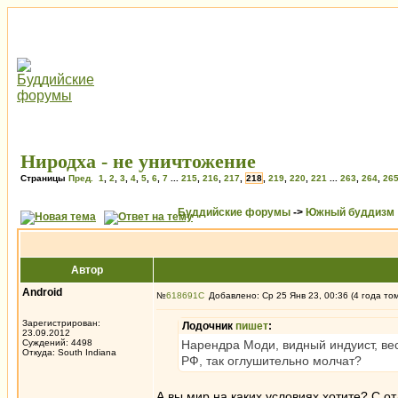
Ниродха - не уничтожение
Страницы
Пред.
1
,
2
,
3
,
4
,
5
,
6
,
7
...
215
,
216
,
217
,
218
,
219
,
220
,
221
...
263
,
264
,
26
Буддийские форумы
->
Южный буддизм
Автор
Android
№
618691
Добавлено: Ср 25 Янв 23, 00:36 (4 года то
Зарегистрирован:
Лодочник
пишет
:
23.09.2012
Суждений: 4498
Нарендра Моди, видный индуист, весь
Откуда: South Indiana
РФ, так оглушительно молчат?
А вы мир на каких условиях хотите? С о