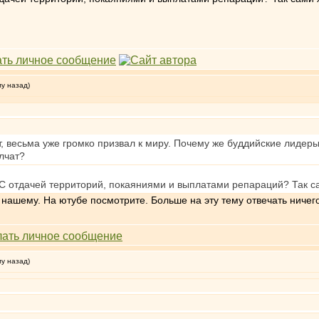
му назад)
весьма уже громко призвал к миру. Почему же буддийские лидеры, а
лчат?
 С отдачей территорий, покаяниями и выплатами репараций? Так с
ашему. На ютубе посмотрите. Больше на эту тему отвечать ничего
му назад)