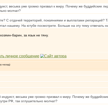
ист, весьма уже громко призвал к миру. Почему же буддийские лиде
ельно молчат?
ите? С отдачей территорий, покаяниями и выплатами репараций? Т
ал нашему. На ютубе посмотрите. Больше на эту тему отвечать ни
хозяин-барин, за язык не тяну.
му назад)
индуист, весьма уже громко призвал к миру. Почему же буддийские 
внутри РФ, так оглушительно молчат?