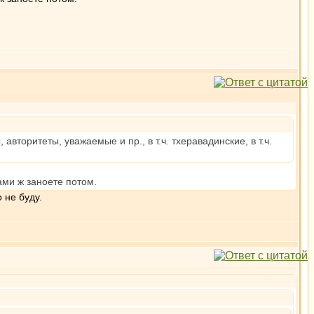
вторитеты, уважаемые и пр., в т.ч. тхеравадинские, в т.ч.
ами ж заноете потом.
 не буду.