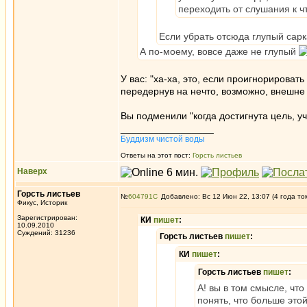
переходить от слушания к ч
Если убрать отсюда глупый сарка
А по-моему, вовсе даже не глупый
У вас: "ха-ха, это, если проигнорировать
передернув на нечто, возможно, внешне
Вы подменили "когда достигнута цель, у
_________________
Буддизм чистой воды
Ответы на этот пост:
Горсть листьев
Наверх
Горсть листьев
№
604791
Добавлено: Вс 12 Июн 22, 13:07 (4 года то
Фикус, Историк
Зарегистрирован:
КИ
пишет
:
10.09.2010
Суждений: 31236
Горсть листьев
пишет
:
КИ
пишет
:
Горсть листьев
пишет
:
А! вы в том смысле, чт
понять, что больше это