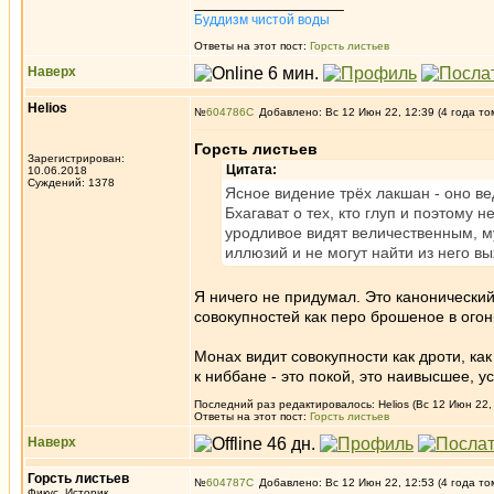
_________________
Буддизм чистой воды
Ответы на этот пост:
Горсть листьев
Наверх
Helios
№
604786
Добавлено: Вс 12 Июн 22, 12:39 (4 года то
Горсть листьев
Зарегистрирован:
Цитата:
10.06.2018
Суждений: 1378
Ясное видение трёх лакшан - оно вед
Бхагават о тех, кто глуп и поэтому
уродливое видят величественным, м
иллюзий и не могут найти из него вы
Я ничего не придумал. Это канонический
совокупностей как перо брошеное в огон
Монах видит совокупности как дроти, как
к ниббане - это покой, это наивысшее, у
Последний раз редактировалось: Helios (Вс 12 Июн 22, 
Ответы на этот пост:
Горсть листьев
Наверх
Горсть листьев
№
604787
Добавлено: Вс 12 Июн 22, 12:53 (4 года то
Фикус, Историк