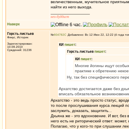
величественным, мучительное приятным,
найти из него выхода.
_________________
нео-буддист
Наверх
Горсть листьев
№
604782
Добавлено: Вс 12 Июн 22, 12:22 (4 года то
Фикус, Историк
Зарегистрирован:
КИ
пишет
:
10.09.2010
Суждений: 31236
Горсть листьев
пишет
:
КИ
пишет
:
Многие йогины ищут особых 
практике к обретению некое
Ну, так без специфического пер
Архатство достигается даже без дхь
вписать обязательное возникновение
Архатство - это ведь просто статус, вро
то после прослушивания курса лекций пол
заслужить, доказать, защитить...
Дхьяна же - это вдохновение. И вот, без
него есть не риторический ответ: может,
Полагаю, что у кого-то при слушании ле