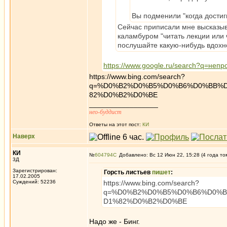
Вы подменили "когда достиг
Сейчас приписали мне высказыван
каламбуром "читать лекции или 
послушайте какую-нибудь вдохн
https://www.google.ru/search?q=не
https://www.bing.com/search?
q=%D0%B2%D0%B5%D0%B6%D0%BB%
82%D0%B2%D0%BE
_________________
нео-буддист
Ответы на этот пост:
КИ
Наверх
КИ
№
604794
Добавлено: Вс 12 Июн 22, 15:28 (4 года то
3Д
Зарегистрирован:
Горсть листьев
пишет
:
17.02.2005
Суждений: 52236
https://www.bing.com/search?
q=%D0%B2%D0%B5%D0%B6%D0%
D1%82%D0%B2%D0%BE
Надо же - Бинг.