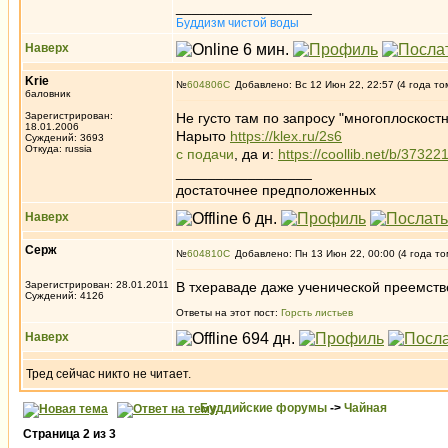
_________________
Буддизм чистой воды
Наверх
Krie
№
604806
Добавлено: Вс 12 Июн 22, 22:57 (4 года то
баловник
Зарегистрирован:
Не густо там по запросу "многоплоскостн
18.01.2006
Нарыто
https://klex.ru/2s6
Суждений: 3693
Откуда: russia
с подачи
, да и:
https://coollib.net/b/373221
_________________
достаточнее предположенных
Наверх
Серж
№
604810
Добавлено: Пн 13 Июн 22, 00:00 (4 года то
Зарегистрирован: 28.01.2011
В тхераваде даже ученической преемствен
Суждений: 4126
Ответы на этот пост:
Горсть листьев
Наверх
Тред сейчас никто не читает.
Буддийские форумы
->
Чайная
Страница
2
из
3