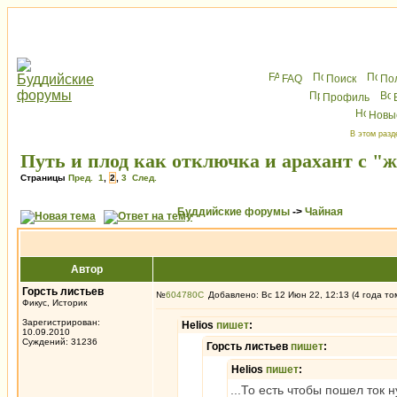
FAQ
Поиск
По
Профиль
Новы
В этом разд
Путь и плод как отключка и арахант с "
Страницы
Пред.
1
,
2
,
3
След.
Буддийские форумы
->
Чайная
Автор
Горсть листьев
№
604780
Добавлено: Вс 12 Июн 22, 12:13 (4 года то
Фикус, Историк
Зарегистрирован:
Helios
пишет
:
10.09.2010
Суждений: 31236
Горсть листьев
пишет
:
Helios
пишет
:
...То есть чтобы пошел ток 