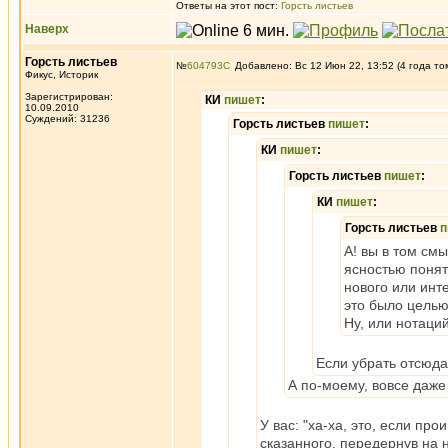
Ответы на этот пост:
Горсть листьев
Наверх
Горсть листьев
№
604793
Добавлено: Вс 12 Июн 22, 13:52 (4 года то
Фикус, Историк
Зарегистрирован:
КИ
пишет
:
10.09.2010
Суждений: 31236
Горсть листьев
пишет
:
КИ
пишет
:
Горсть листьев
пишет
:
КИ
пишет
:
Горсть листьев
п
А! вы в том см
ясностью понят
нового или инт
это было целью
Ну, или нотаци
Если убрать отсюда 
А по-моему, вовсе даже
У вас: "ха-ха, это, если про
сказанного, передернув на 