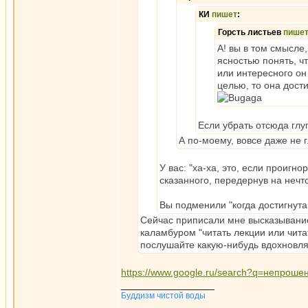
КИ
пишет
:
Горсть листьев
пише
А! вы в том смысле
ясностью понять, ч
или интересного он
целью, то она дост
Если убрать отсюда глуп
А по-моему, вовсе даже не
У вас: "ха-ха, это, если проигно
сказанного, передернув на нечт
Вы подменили "когда достигнута
Сейчас приписали мне высказывание, 
каламбуром "читать лекции или чита
послушайте какую-нибудь вдохновл
https://www.google.ru/search?q=непро
_________________
Буддизм чистой воды