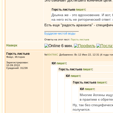
Это означает достигшего конечной цели.
Горсть листьев
пишет
:
Дхьяна же - это вдохновение. И вот,
на него есть не риторический ответ:
Есть еще "радость араханта" - специфич
_________________
Буддизм чистой воды
Ответы на этот пост:
Горсть листьев
Наверх
Горсть листьев
№
604784
Добавлено: Вс 12 Июн 22, 12:31 (4 года то
Фикус, Историк
Зарегистрирован:
КИ
пишет
:
10.09.2010
Суждений: 31236
Горсть листьев
пишет
:
КИ
пишет
:
Горсть листьев
пишет
:
КИ
пишет
:
Многие йогины ищут
в практике к обрет
Ну, так без специфичес
получится.