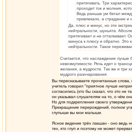
притягивать. Три характери
проходит ток и молния, кот
Ведь раньше ум бегал межд
привлекало, а страдание и 
Да, плюс и минус, но эти экстре
нейтральности, шуньята. Абсолю
притягивает и не отталкивает. 
минуса к плюсу и обратно. Это 
нейтральности. Такое переживан
Считается, что наслаждение лучше 
невозмутимости. Речь идет о трансц
желания, а мудрости. Так же и три х
мудрого разочарования.
Вы пересказываете прочитанные слова, н
учитель говорил "приятное лучше неприя
согласились (кто бы сказал, что это не т
он указывал слушателям на то, о чём они
Но для подкрепления своего утверждения
Прекращение перерождений, полное угаса
глупыши вы мои малыши.
Ясное видение трёх лакшан - оно ведь не
тех, кто глуп и поэтому не может прерв