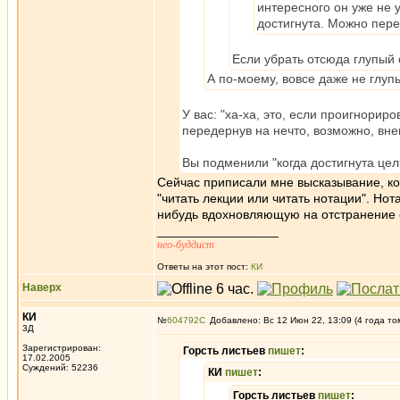
интересного он уже не у
достигнута. Можно пере
Если убрать отсюда глупый с
А по-моему, вовсе даже не глу
У вас: "ха-ха, это, если проигнориро
передернув на нечто, возможно, вн
Вы подменили "когда достигнута цел
Сейчас приписали мне высказывание, кот
"читать лекции или читать нотации". Но
нибудь вдохновляющую на отстранение 
_________________
нео-буддист
Ответы на этот пост:
КИ
Наверх
КИ
№
604792
Добавлено: Вс 12 Июн 22, 13:09 (4 года то
3Д
Зарегистрирован:
Горсть листьев
пишет
:
17.02.2005
Суждений: 52236
КИ
пишет
:
Горсть листьев
пишет
: