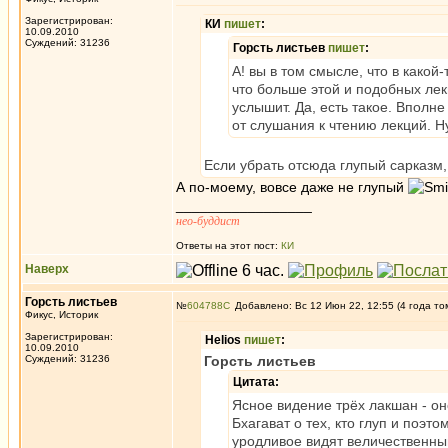
Зарегистрирован:
КИ
пишет
:
10.09.2010
Суждений: 31236
Горсть листьев
пишет
:
А! вы в том смысле, что в како
что больше этой и подобных лек
услышит. Да, есть такое. Вполн
от слушания к чтению лекций. Н
Если убрать отсюда глупый сарказм, 
А по-моему, вовсе даже не глупый
_________________
нео-буддист
Ответы на этот пост:
КИ
Наверх
Горсть листьев
№
604788
Добавлено: Вс 12 Июн 22, 12:55 (4 года то
Фикус, Историк
Зарегистрирован:
Helios
пишет
:
10.09.2010
Суждений: 31236
Горсть листьев
Цитата:
Ясное видение трёх лакшан - оно
Бхагават о тех, кто глуп и поэ
уродливое видят величественны