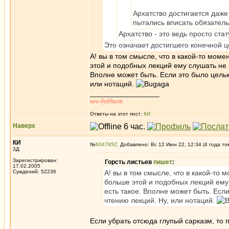
Архатство достигается даже
пытались вписать обязатель
Архатство - это ведь просто ста
Это означает достигшего конечной ц
А! вы в том смысле, что в какой-то мом
этой и подобных лекций ему слушать не н
Вполне может быть. Если это было целью
или нотаций.
_________________
нео-буддист
Ответы на этот пост:
КИ
Наверх
КИ
№
604785
Добавлено: Вс 12 Июн 22, 12:34 (4 года то
3Д
Зарегистрирован:
Горсть листьев
пишет
:
17.02.2005
Суждений: 52236
А! вы в том смысле, что в какой-то 
больше этой и подобных лекций ему 
есть такое. Вполне может быть. Есл
чтению лекций. Ну, или нотаций.
Если убрать отсюда глупый сарказм, то п