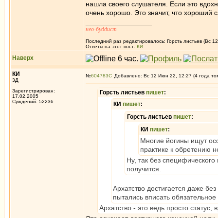
нашла своего слушателя. Если это вдох
очень хорошо. Это значит, что хороший
_________________
нео-буддист
Последний раз редактировалось: Горсть листьев (Вс 12
Ответы на этот пост:
КИ
Наверх
КИ
№
604783
Добавлено: Вс 12 Июн 22, 12:27 (4 года то
3Д
Зарегистрирован:
Горсть листьев
пишет
:
17.02.2005
Суждений: 52236
КИ
пишет
:
Горсть листьев
пишет
:
КИ
пишет
:
Многие йогины ищут осо
практике к обретению н
Ну, так без специфического
получится.
Архатство достигается даже без
пытались вписать обязательное 
Архатство - это ведь просто статус, 