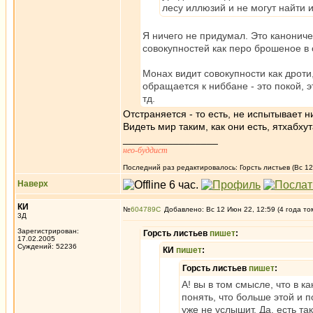
лесу иллюзий и не могут найти и
Я ничего не придумал. Это канониче
совокупностей как перо брошеное в 
Монах видит совокупности как дроти,
обращается к ниббане - это покой, 
тд.
Отстраняется - то есть, не испытывает н
Видеть мир таким, как они есть, ятхабху
_________________
нео-буддист
Последний раз редактировалось: Горсть листьев (Вс 12
Наверх
КИ
№
604789
Добавлено: Вс 12 Июн 22, 12:59 (4 года то
3Д
Зарегистрирован:
Горсть листьев
пишет
:
17.02.2005
Суждений: 52236
КИ
пишет
:
Горсть листьев
пишет
:
А! вы в том смысле, что в 
понять, что больше этой и 
уже не услышит. Да, есть та