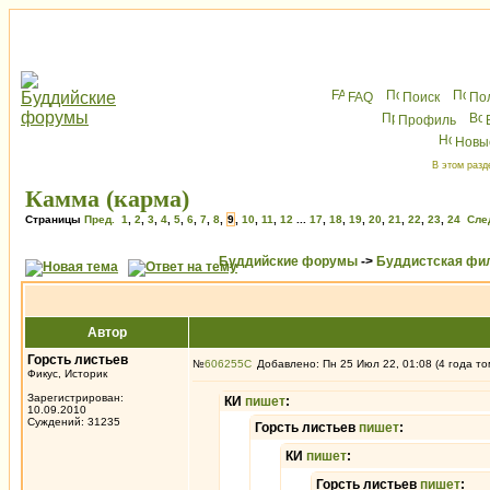
FAQ
Поиск
По
Профиль
Новы
В этом разд
Камма (карма)
Страницы
Пред.
1
,
2
,
3
,
4
,
5
,
6
,
7
,
8
,
9
,
10
,
11
,
12
...
17
,
18
,
19
,
20
,
21
,
22
,
23
,
24
Сле
Буддийские форумы
->
Буддистская фи
Автор
Горсть листьев
№
606255
Добавлено: Пн 25 Июл 22, 01:08 (4 года то
Фикус, Историк
Зарегистрирован:
КИ
пишет
:
10.09.2010
Суждений: 31235
Горсть листьев
пишет
:
КИ
пишет
:
Горсть листьев
пишет
: