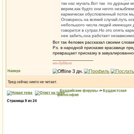
так нас мучать.Вот так по дурацки
верим,как будто они нечто незыбле
кармически обусловленный поток мы
Оговорюсь на всякий случай,путь о
небольшого числа людей имеющих д
говорится в сутрах.Но это опять ка
нее забить,она работает независимо 
Вот так 4еловек рассказал своими слов
P.s. в народной присказке красавице пр
превращает присказку в завуалированно
_________________
нео-буддист
Наверх
Тред сейчас никто не читает.
Буддийские форумы
->
Буддистская
философия
Страница
9
из
24