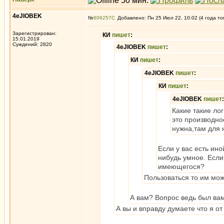
4eJIOBEK
№
606257
Добавлено: Пн 25 Июл 22, 10:02 (4 года то
Зарегистрирован:
КИ
пишет
:
15.01.2019
Суждений: 2820
4eJIOBEK
пишет
:
КИ
пишет
:
4eJIOBEK
пишет
:
КИ
пишет
:
4eJIOBEK
пишет
:
Какие такие ло
это производно
нужна,там для н
Если у вас есть ино
нибудь умное. Если
имеющегося?
Пользоваться то им мож
А вам? Вопрос ведь был вам
А вы и вправду думаете что я о