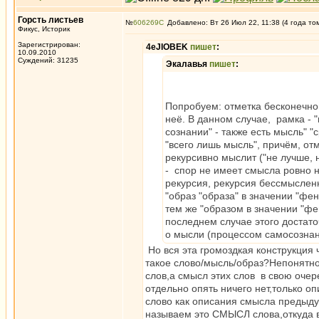
Горсть листьев
№
606269
Добавлено: Вт 26 Июл 22, 11:38 (4 года то
Фикус, Историк
Зарегистрирован:
4eJIOBEK
пишет
:
10.09.2010
Суждений: 31235
Экалавья
пишет
:
Попробуем: отметка бесконечной
неё. В данном случае, рамка - "
сознании" - также есть мысль" "
"всего лишь мысль", причём, от
рекурсивно мыслит ("не лучше, н
- спор не имеет смысла ровно н
рекурсия, рекурсия бессмыслен
"образ "образа" в значении "фен
тем же "образом в значении "фен
последнем случае этого достат
о мысли (процессом самосознан
Но вся эта громоздкая конструкция ч
такое слово/мысль/образ?Непонятно
слов,а смысл этих слов в свою очер
отдельно опять ничего нет,только о
слово как описания смысла предыду
называем это СМЫСЛ слова,откуда вз