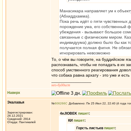
Манасикара направляет ум к объект
(Абхиддхамма).
Пока речь идёт о пяти чувственных 
порождение ума, его собственный ф
убеждения - вызывают большое сомне
связанные с физическим миром. Каза
индивидуума) должно было бы как то 
получается полная фигня. Не обяза
игнорировать невозможно
То, о чём вы говорите, на буддийском яз
распознавать, чтобы не попадать в их за
способ умственного реагирования довол
что собака равна архату - это уже и есть
_________________
нео-буддист
Наверх
Экалавья
№
606266
Добавлено: Пн 25 Июл 22, 22:40 (4 года то
Зарегистрирован:
4eJIOBEK
пишет
:
26.12.2021
Суждений: 2914
КИ
пишет
:
Откуда: Пантикапей
Горсть листьев
пишет
: