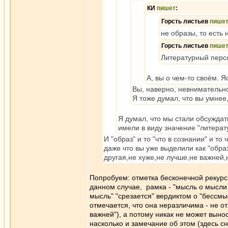
КИ
пишет
:
Горсть листьев
пише
не образы, то есть
Горсть листьев
пише
Литературный персон
А, вы о чем-то своём. Я
Вы, наверно, невнимательно
Я тоже думал, что вы умнее
Я думал, что мы стали обсуждать
имели в виду значение "литерат
И "образ" и то "что в сознании" и т
даже что вы уже выделили как "обра
другая,не хуже,не лучше,не важней
Попробуем: отметка бесконечной рекурси
данном случае, рамка - "мысль о мысли о
мысль" "срезается" вердиктом о "бессмы
отмечается, что она неразличима - не о
важней"), а потому никак не может выно
насколько и замечание об этом (здесь с