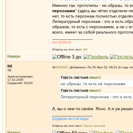
Именно так: прототипы - не образы, то е
персонажи
" (здесь вы чётко отделили п
нет, то есть персонаж полностью отделён
Литературный персонаж - это и есть обр
образом, то есть с персонажем, а не с 
всего, имеет за собой реального прототип
_________________
нео-буддист
Ответы на этот пост:
КИ
Наверх
КИ
№
606256
Добавлено: Пн 25 Июл 22, 08:31 (4 года то
3Д
Зарегистрирован:
Горсть листьев
пишет
:
17.02.2005
Суждений: 52233
не образы, то есть не персонажи
Горсть листьев
пишет
:
Литературный персонаж - это и есть 
А, вы о чем-то своём. Ясно. А я уж решил
_________________
Буддизм чистой воды
Ответы на этот пост:
Горсть листьев
Наверх