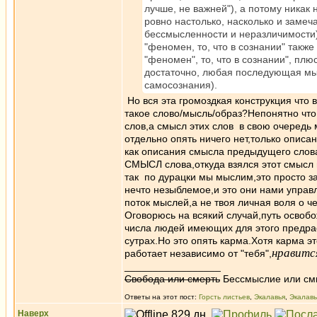
лучше, не важней"), а потому никак
ровно настолько, насколько и замеча
бессмысленности и неразличимости),
"феномен, то, что в сознании" также
"феномен", то, что в сознании", плю
достаточно, любая последующая мыс
самосознания).
Но вся эта громоздкая конструкция что в
такое слово/мысль/образ?Непонятно что
слов,а смысл этих слов в свою очередь 
отдельно опять ничего нет,только описа
как описания смысла предыдущего слова
СМЫСЛ слова,откуда взялся этот смысл и
так по дурацки мы мыслим,это просто з
нечто незыблемое,и это они нами управ
поток мыслей,а не твоя личная воля о 
Оговорюсь на всякий случай,путь осво
числа людей имеющих для этого предрас
сутрах.Но это опять карма.Хотя карма э
нравитс
работает независимо от "тебя",
_________________
Свобода или смерть
Бессмыслие или см
Ответы на этот пост:
Горсть листьев
,
Экалавья
,
Экалавь
Наверх