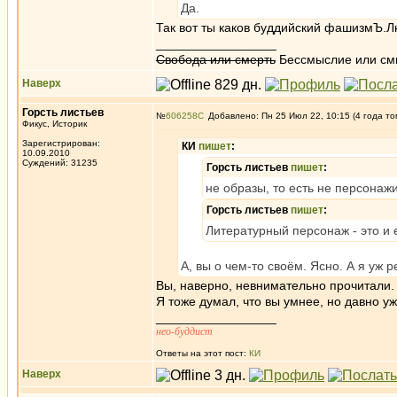
Да.
Так вот ты каков буддийский фашизмЪ.
_________________
Свобода или смерть
Бессмыслие или см
Наверх
Горсть листьев
№
606258
Добавлено: Пн 25 Июл 22, 10:15 (4 года то
Фикус, Историк
Зарегистрирован:
КИ
пишет
:
10.09.2010
Суждений: 31235
Горсть листьев
пишет
:
не образы, то есть не персонаж
Горсть листьев
пишет
:
Литературный персонаж - это и е
А, вы о чем-то своём. Ясно. А я уж 
Вы, наверно, невнимательно прочитали.
Я тоже думал, что вы умнее, но давно уж
_________________
нео-буддист
Ответы на этот пост:
КИ
Наверх