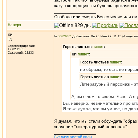
застроит так,что ты будешь рядится в ж
какую концепцию ты будешь прокачивать
_________________
Свобода или смерть
Бессмыслие или см
Наверх
КИ
№
606260
Добавлено: Пн 25 Июл 22, 11:13 (4 года то
3Д
Зарегистрирован:
Горсть листьев
пишет
:
17.02.2005
Суждений: 52233
КИ
пишет
:
Горсть листьев
пишет
:
не образы, то есть не перс
Горсть листьев
пишет
:
Литературный персонаж - это
А, вы о чем-то своём. Ясно. А я
Вы, наверно, невнимательно прочит
Я тоже думал, что вы умнее, но дав
Я думал, что мы стали обсуждать "образ"
значение "литературный персонаж".
_________________
Буддизм чистой воды