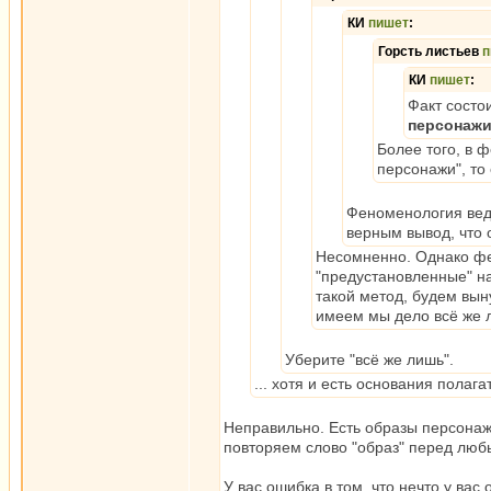
КИ
пишет
:
Горсть листьев
п
КИ
пишет
:
Факт состои
персонаж
Более того, в 
персонажи", то
Феноменология ведь
верным вывод, что 
Несомненно. Однако фе
"предустановленные" н
такой метод, будем вын
имеем мы дело всё же 
Уберите "всё же лишь".
... хотя и есть основания полаг
Неправильно. Есть образы персонаже
повторяем слово "образ" перед люб
У вас ошибка в том, что нечто у вас 