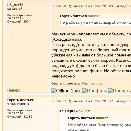
LS_rus78
№
606264
Добавлено: Пн 25 Июл 22, 20:29 (4 года то
LS Сергей
Зарегистрирован:
Горсть листьев
пишет
:
16.09.2021
Суждений: 3054
Не работа ума (манасикара) омрача
Манасикара направляет ум к объекту, п
(Абхиддхамма).
Пока речь идёт о пяти чувственных двер
порождение ума, его собственный фанто
убеждения - вызывают большое сомнение,
связанные с физическим миром. Казалось
индивидуума) должно было бы как то зави
получается полная фигня. Не обязатель
невозможно
Ответы на этот пост:
Горсть листьев
Наверх
Горсть листьев
№
606265
Добавлено: Пн 25 Июл 22, 21:13 (4 года то
Фикус, Историк
Зарегистрирован:
LS Сергей
пишет
:
10.09.2010
Суждений: 31235
Горсть листьев
пишет
:
Не работа ума (манасикара) ом
убеждения.