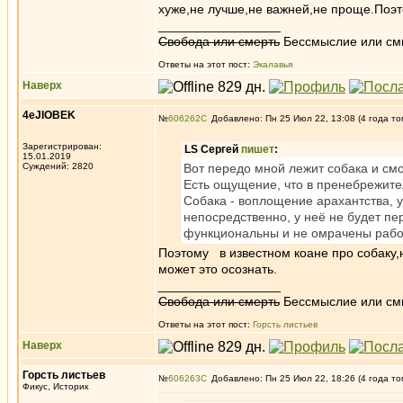
хуже,не лучше,не важней,не проще.Поэт
_________________
Свобода или смерть
Бессмыслие или см
Ответы на этот пост:
Экалавья
Наверх
4eJIOBEK
№
606262
Добавлено: Пн 25 Июл 22, 13:08 (4 года то
Зарегистрирован:
LS Сергей
пишет
:
15.01.2019
Суждений: 2820
Вот передо мной лежит собака и смо
Есть ощущение, что в пренебрежите
Собака - воплощение арахантства, у
непосредственно, у неё не будет пе
функциональны и не омрачены рабо
Поэтому в известном коане про собаку,н
может это осознать.
_________________
Свобода или смерть
Бессмыслие или см
Ответы на этот пост:
Горсть листьев
Наверх
Горсть листьев
№
606263
Добавлено: Пн 25 Июл 22, 18:26 (4 года то
Фикус, Историк