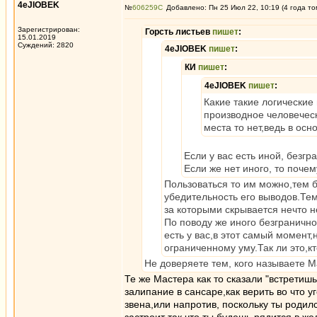
4eJIOBEK
№
606259
Добавлено: Пн 25 Июл 22, 10:19 (4 года то
Зарегистрирован:
Горсть листьев
пишет
:
15.01.2019
Суждений: 2820
4eJIOBEK
пишет
:
КИ
пишет
:
4eJIOBEK
пишет
:
Какие такие логические
производное человеческ
места то нет,ведь в осно
Если у вас есть иной, безг
Если же нет иного, то поч
Пользоваться то им можно,тем б
убедительность его выводов.Те
за которыми скрывается нечто 
По поводу же иного безгранично
есть у вас,в этот самый момент
ограниченному уму.Так ли это,кто 
Не доверяете тем, кого называете 
Те же Мастера как то сказали "встретиш
залипание в сансаре,как верить во что 
звена,или напротив, поскольку ты родил