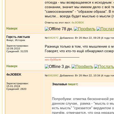
отсюда - мы возвращаемся к исходным: ес
сознании, значит мы имеем дело с всё те
"самосознанием" - "образом образа". В
мысли... всегда будет мыслью о мысли 
Ответы на этот пост:
4eJIOBEK
Наверх
Горсть листьев
№
606267
Добавлено: Вт 26 Июл 22, 09:28 (4 года то
Фикус, Историк
Зарегистрирован:
Разница только в том, что мышление о
10.09.2010
Говорят, что кто-то ещё обнаружил соз
Суждений: 31235
_________________
нео-буддист
Наверх
4eJIOBEK
№
606268
Добавлено: Вт 26 Июл 22, 10:34 (4 года то
Зарегистрирован:
Экалавья
пишет
:
15.01.2019
Суждений: 2820
Попробуем: отметка бесконечной рек
данном случае, рамка - "мысль о мыс
есть мысль" "срезается" вердиктом 
причём, отмечается, что она неразл