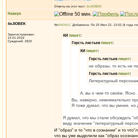
Ответы на этот пост:
4eJIOBEK
Наверх
4eJIOBEK
№
606261
Добавлено: Пн 25 Июл 22, 13:02 (4 года то
Зарегистрирован:
КИ
пишет
:
15.01.2019
Суждений: 2820
Горсть листьев
пишет
:
КИ
пишет
:
Горсть листьев
пишет
:
не образы, то есть не 
Горсть листьев
пишет
:
Литературный персонаж -
А, вы о чем-то своём. Ясно.
Вы, наверно, невнимательно пр
Я тоже думал, что вы умнее, но
Я думал, что мы стали обсуждать "об
виду значение "литературный персо
И "образ" и то "что в сознании" и то чт
что вы уже выделили как "образ осознан