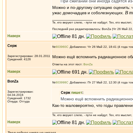
При сжигании они иногда садятся из
Можно и по-другому ситуацию оценить: 
В т
ужас домочадцев и соболезнующих.
_________________
Те, кто веруют слепо, - пути не найдут. Тех, кто мысли
Последний раз редактировалось: BonZa (Чт 26 Май 22, 
Наверх
Серж
№
603960
Добавлено: Чт 26 Май 22, 18:41 (4 года то
Зарегистрирован: 28.01.2011
Можно ещё вспомнить радиационное облу
Суждений: 4126
Ответы на этот пост:
BonZa
Наверх
BonZa
№
603998
Добавлено: Пт 27 Май 22, 12:30 (4 года то
Зарегистрирован:
Серж
пишет
:
04.04.2016
Суждений: 1732
Можно ещё вспомнить радиационное 
Откуда: Oттyдa
Как-то маловероятно, что годы правлен
_________________
Те, кто веруют слепо, - пути не найдут. Тех, кто мысли
Наверх