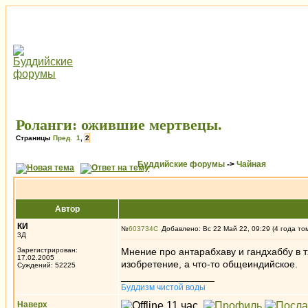
Роланги: ожившие мертвецы.
Страницы
Пред.
1
,
2
Буддийские форумы
->
Чайная
Автор
КИ
№
603734
Добавлено: Вс 22 Май 22, 09:29 (4 года то
3Д
Зарегистрирован:
Мнение про антарабхаву и гандхаббу в т
17.02.2005
изобретение, а что-то общеиндийское.
Суждений: 52225
_________________
Буддизм чистой воды
Наверх