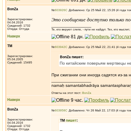
BonZa
№
603926
Добавлено: Ср 25 Май 22, 15:26 (4 года то
Это сообщение доступно только по
Зарегистрирован:
04.04.2016
_________________
Суждений: 1732
Откуда: Oттyдa
Те, кто веруют слепо, - пути не найдут. Тех, кто мысли
Наверх
ТМ
№
603942
Добавлено: Ср 25 Май 22, 21:41 (4 года то
Зарегистрирован:
BonZa пишет:
05.04.2005
Суждений: 15495
По китайским поверьям мертвецы не
При сжигании они иногда садятся из-за 
_________________
namaḥ samantabhadrāya samantaspharaṇ
Ответы на этот пост:
BonZa
Наверх
BonZa
№
603958
Добавлено: Чт 26 Май 22, 17:03 (4 года то
Зарегистрирован:
ТМ
пишет
:
04.04.2016
Суждений: 1732
Откуда: Oттyдa