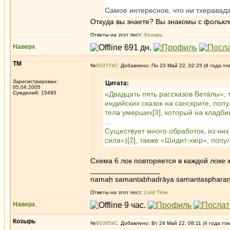
Самое интересное, что ни тхеравада
Откуда вы знаете? Вы знакомы с фолькло
Ответы на этот пост:
Козырь
Наверх
ТМ
№
603774
Добавлено: Пн 23 Май 22, 02:25 (4 года то
Зарегистрирован:
Цитата:
05.04.2005
Суждений: 15495
«Двадцать пять рассказов Вета́лы», 
индийских сказок на санскрите, поп
тела умерших[3], который на кладб
...
Существует много обработок, из ни
сила»)[2], также «Шидит-хюр», попу
Схема 6 лок повторяется в каждой локе ж
_________________
namaḥ samantabhadrāya samantaspharaṇ
Ответы на этот пост:
Lord Time
Наверх
Козырь
№
603854
Добавлено: Вт 24 Май 22, 08:11 (4 года то