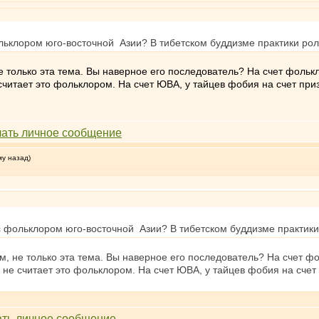
ьклором юго-восточной Азии? В тибетском буддизме практики ролан
не только эта тема. Вы наверное его последователь? На счет фольк
 считает это фольклором. На счет ЮВА, у тайцев фобия на счет при
му назад)
 фольклором юго-восточной Азии? В тибетском буддизме практики р
зм, не только эта тема. Вы наверное его последователь? На счет ф
е не считает это фольклором. На счет ЮВА, у тайцев фобия на счет