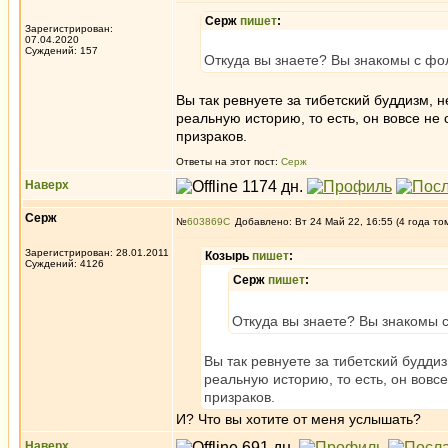
Серж
пишет
:
Зарегистрирован:
07.04.2020
Суждений: 157
Откуда вы знаете? Вы знакомы с фол
Вы так ревнуете за тибетский буддизм, 
реальную историю, то есть, он вовсе не
призраков.
Ответы на этот пост:
Серж
Наверх
Серж
№
603869
Добавлено: Вт 24 Май 22, 16:55 (4 года то
Зарегистрирован: 28.01.2011
Козырь
пишет
:
Суждений: 4126
Серж
пишет
:
Откуда вы знаете? Вы знакомы с
Вы так ревнуете за тибетский будди
реальную историю, то есть, он вовс
призраков.
И? Что вы хотите от меня услышать?
Наверх