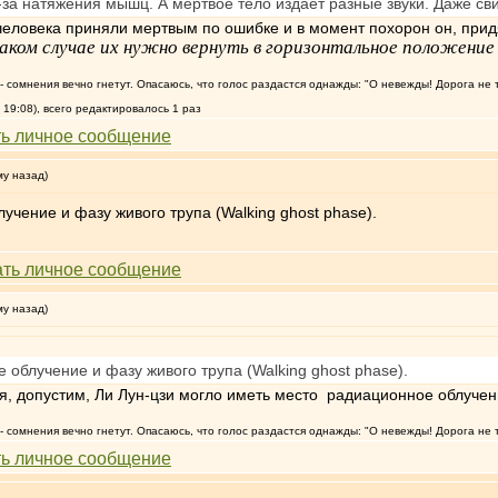
-за натяжения мышц. А мертвое тело издает разные звуки. Даже сви
человека приняли мертвым по ошибке и в момент похорон он, придя
аком случае их нужно вернуть в горизонтальное положение к
т, - сомнения вечно гнетут. Опасаюсь, что голос раздастся однажды: "О невежды! Дорога не 
19:08), всего редактировалось 1 раз
му назад)
чение и фазу живого трупа (Walking ghost phase).
му назад)
облучение и фазу живого трупа (Walking ghost phase).
ия, допустим, Ли Лун-цзи могло иметь место радиационное облучен
т, - сомнения вечно гнетут. Опасаюсь, что голос раздастся однажды: "О невежды! Дорога не 