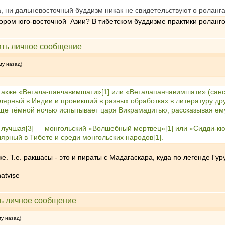
, ни дальневосточный буддизм никак не свидетельствуют о ролангах
ром юго-восточной Азии? В тибетском буддизме практики ролангов,
му назад)
также «Ветала-панчавимшати»[1] или «Веталапанчавимшати» (санскр. व
улярный в Индии и проникший в разных обработках в литературу д
ище тёмной ночью испытывает царя Викрамадитью, рассказывая ему 
х лучшая[3] — монгольский «Волшебный мертвец»[1] или «Сидди-кюр
лярный в Тибете и среди монгольских народов[1].
е. Т.е. ракшасы - это и пираты с Мадагаскара, куда по легенде Гур
atviṣe
му назад)