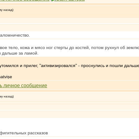
му назад)
паломничество.
е тело, кожа и мясо ног стерты до костей, потом рухнул об землю,
л дальше за ламой.
- утомился и прилег, "активизировался" - проснулись и пошли даль
atviṣe
му назад)
офигительных рассказов