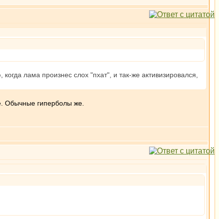
 когда лама произнес слох "пхат", и так-же активизировался,
ше. Обычные гиперболы же.