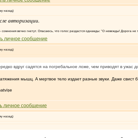
му назад)
сле авторизации.
т, - сомнения вечно гнетут. Опасаюсь, что голос раздастся однажды: "О невежды! Дорога не 
му назад)
редко вдруг садятся на погребальное ложе, чем приводят в ужас 
натяжения мышц. А мертвое тело издает разные звуки. Даже свист 
atviṣe
му назад)