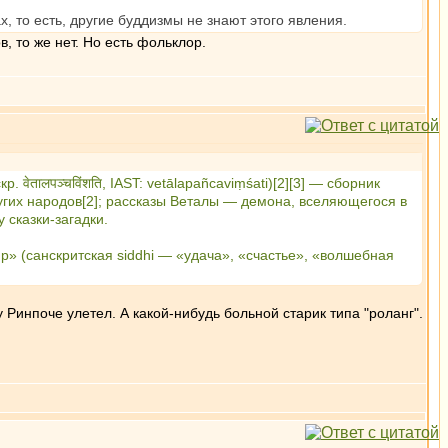
, то есть, другие буддизмы не знают этого явления.
 то же нет. Но есть фольклор.
ेतालपञ्चविंशति, IAST: vetālapañcaviṃśati)[2][3] — сборник
ругих народов[2]; рассказы Веталы — демона, вселяющегося в
сказки-загадки.
» (санскритская siddhi — «удача», «счастье», «волшебная
у Ринпоче улетел. А какой-нибудь больной старик типа "роланг".