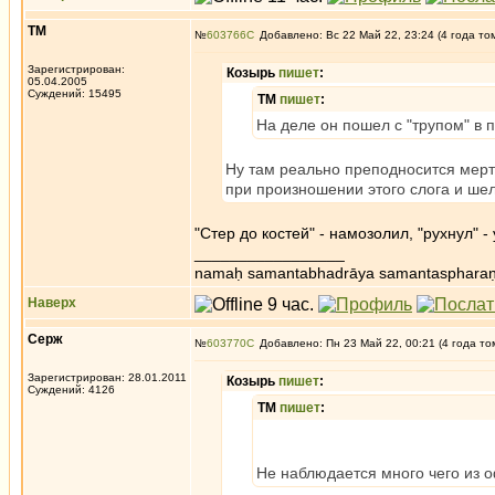
ТМ
№
603766
Добавлено: Вс 22 Май 22, 23:24 (4 года то
Зарегистрирован:
Козырь
пишет
:
05.04.2005
Суждений: 15495
ТМ
пишет
:
На деле он пошел с "трупом" в 
Ну там реально преподносится мертво
при произношении этого слога и ше
"Стер до костей" - намозолил, "рухнул" 
_________________
namaḥ samantabhadrāya samantaspharaṇ
Наверх
Серж
№
603770
Добавлено: Пн 23 Май 22, 00:21 (4 года то
Зарегистрирован: 28.01.2011
Козырь
пишет
:
Суждений: 4126
ТМ
пишет
:
Не наблюдается много чего из 