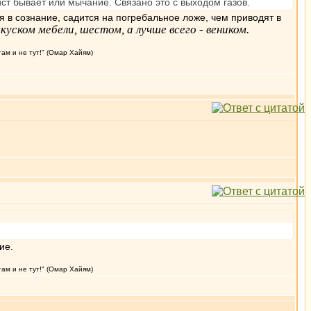
ст бывает или мычание. Связано это с выходом газов.
 в сознание, садится на погребальное ложе, чем приводят в
уском мебели, шестом, а лучше всего - веником.
там и не тут!" (Омар Хайям)
ие.
там и не тут!" (Омар Хайям)