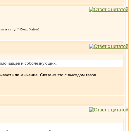
там и не тут!" (Омар Хайям)
домочадцев и соболезнующих.
бывает или мычание. Связано это с выходом газов.