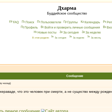
Дхарма
Буддийское сообщество
FAQ
Поиск
Пользователи
Группы
Календарь
Peг
Профиль
Войти и проверить личные сообщения
Вхo
Новые посты
За сегодня
За неделю
В этом разделе:
За сегодня
За неделю
За месяц
Сообщение
му назад)
хераваде, что это человек при смерти, а не существо между рожден