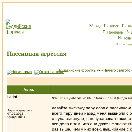
FAQ
Поиск
По
Профиль
Новы
В этом разд
Пассивная агрессия
Буддийские форумы
->
«Ничего святого
Автор
Latird
№
603014
Добавлено: Сб 07 Май 22, 18:03 (4 года то
давайте выскажу пару слов о пассивно-
Зарегистрирован:
всего пару дней назад меня вышибли с о
07.05.2022
Суждений: 1
оттуда выкинуло, я почувствовал такое 
все дело в том, что они даже не знают к
раз выше, чем у них всех. вышибание с 