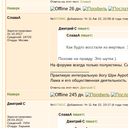
Ответы на этот пост:
СлаваА
Наверх
СлаваА
№
607289
Добавлено: Чт 11 Авг 22, 22:08 (4 года том
Дмитрий С
пишет
:
Зарегистрирован:
31.10.2017
СлаваА
пишет
:
Суждений: 18720
Откуда: Москва
Как будто восстали из мертвых. 
Похоже на правду. Это шутка ).
На форуме всегда только полуистины. Са
_________________
Практикую интегральную йогу Шри Ауроб
Лама и его общественная деятельность.
Ответы на этот пост:
Дмитрий С
Наверх
Дмитрий С
№
607301
Добавлено: Чт 11 Авг 22, 23:17 (4 года том
СлаваА
пишет
:
Зарегистрирован:
28.03.2013
Дмитрий С
пишет
:
Суждений: 7054
Откуда: Харьков