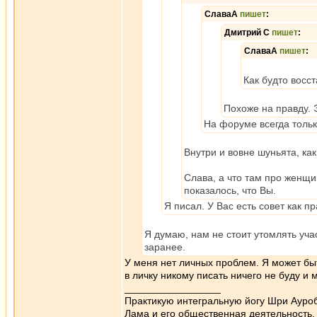
СлаваА
пишет
:
Дмитрий С
пишет
:
СлаваА
пишет
:
Как будто восст
Похоже на правду. Э
На форуме всегда тольк
Внутри и вовне шуньята, как
Слава, а что там про женщи
показалось, что Вы.
Я писал. У Вас есть совет как п
Я думаю, нам не стоит утомлять уч
заранее.
У меня нет личных проблем. Я может бы
в личку никому писать ничего не буду и 
_________________
Практикую интегральную йогу Шри Ауроб
Лама и его общественная деятельность.