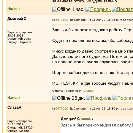
замечаете этого, не удивительно.
Наверх
Дмитрий С
№
607250
Добавлено: Чт 11 Авг 22, 18:26 (4 года том
Здесь я бы порекомендовал работу Перлз
Зарегистрирован:
28.03.2013
Суждений: 7054
Судя по последним постам, оба собеседни
Откуда: Харьков
Фикус когда-то давно смотрел на мир гл
Дальневосточного буддизма. Потом он с
на оппонентов сначала случались время 
Второго собеседника я не знаю. Его агр
P.S. TEST, КИ, а где вообще люди? Паци
Ответы на этот пост:
СлаваА
Наверх
СлаваА
№
607251
Добавлено: Чт 11 Авг 22, 18:39 (4 года том
Дмитрий С
пишет
:
Зарегистрирован:
31.10.2017
Здесь я бы порекомендовал работу П
Суждений: 18720
Откуда: Москва