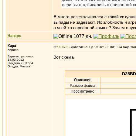
если вы сталкивались с описанной с
Я много раз сталкивался с такой ситуац
выпады не задевают. Их злобность и агр
о чьей-то сорванной крыше? Зачем опуск
Наверх
Кира
№
611873
Добавлено: Ср 19 Окт 22, 00:32 (4 года том
Кирилл
Зарегистрирован:
Вот схема
18.03.2012
Суждений: 11534
Откуда: Москва
D25BD
Описание:
Размер файла:
Просмотрено: