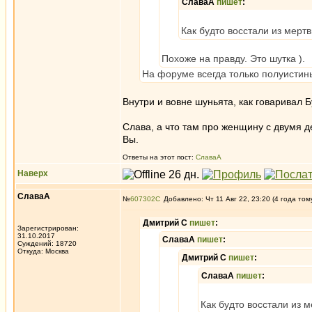
СлаваА
пишет
:
Как будто восстали из мертв
Похоже на правду. Это шутка ).
На форуме всегда только полуистины
Внутри и вовне шуньята, как говаривал Б
Слава, а что там про женщину с двумя д
Вы.
Ответы на этот пост:
СлаваА
Наверх
СлаваА
№
607302
Добавлено: Чт 11 Авг 22, 23:20 (4 года том
Дмитрий С
пишет
:
Зарегистрирован:
31.10.2017
СлаваА
пишет
:
Суждений: 18720
Откуда: Москва
Дмитрий С
пишет
:
СлаваА
пишет
:
Как будто восстали из м