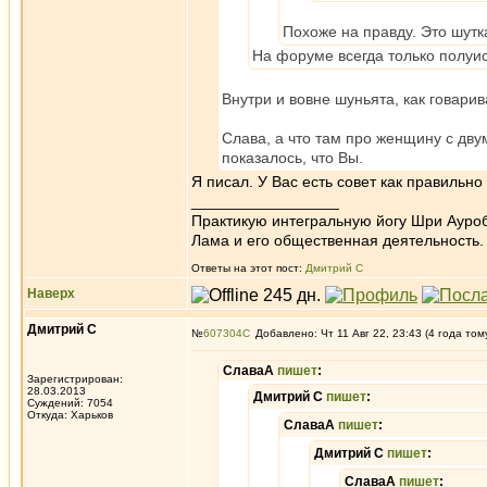
Похоже на правду. Это шутка
На форуме всегда только полуис
Внутри и вовне шуньята, как говарив
Слава, а что там про женщину с дву
показалось, что Вы.
Я писал. У Вас есть совет как правильно
_________________
Практикую интегральную йогу Шри Ауроб
Лама и его общественная деятельность.
Ответы на этот пост:
Дмитрий С
Наверх
Дмитрий С
№
607304
Добавлено: Чт 11 Авг 22, 23:43 (4 года том
СлаваА
пишет
:
Зарегистрирован:
28.03.2013
Дмитрий С
пишет
:
Суждений: 7054
Откуда: Харьков
СлаваА
пишет
:
Дмитрий С
пишет
:
СлаваА
пишет
: