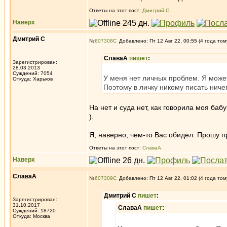
Ответы на этот пост:
Дмитрий С
Наверх
Дмитрий С
№
607308
Добавлено: Пт 12 Авг 22, 00:55 (4 года том
СлаваА
пишет
:
Зарегистрирован:
28.03.2013
Суждений: 7054
У меня нет личных проблем. Я может
Откуда: Харьков
Поэтому в личку никому писать ничег
На нет и суда нет, как говорила моя ба
).
Я, наверно, чем-то Вас обидел. Прошу 
Ответы на этот пост:
СлаваА
Наверх
СлаваА
№
607309
Добавлено: Пт 12 Авг 22, 01:02 (4 года том
Дмитрий С
пишет
:
Зарегистрирован:
31.10.2017
СлаваА
пишет
:
Суждений: 18720
Откуда: Москва