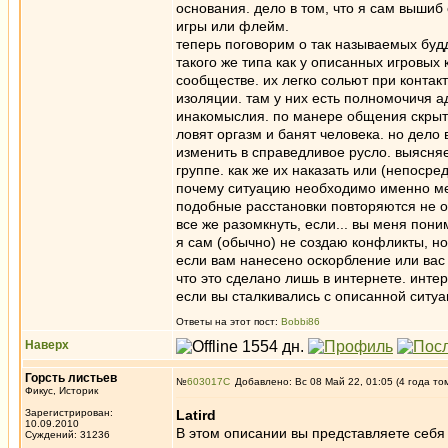
основания. дело в том, что я сам вышиб 
игры или флейм.
теперь поговорим о так называемых будд
такого же типа как у описанных игровых
сообществе. их легко сольют при контак
изоляции. там у них есть полномочичя а
инакомыслия. по манере общения скрытая
ловят оргазм и банят человека. но дело 
изменить в справедливое русло. выясняе
группе. как же их наказать или (непоср
почему ситуацию необходимо именно меня
подобные расстановки повторяются не од
все же разомкнуть, если... вы меня пони
я сам (обычно) не создаю конфликты, н
если вам нанесено оскорбление или вас
что это сделано лишь в интернете. интер
если вы сталкивались с описанной ситуа
Ответы на этот пост:
Bobbi86
Наверх
Горсть листьев
№
603017
Добавлено: Вс 08 Май 22, 01:05 (4 года то
Фикус, Историк
Зарегистрирован:
Latird
10.09.2010
В этом описании вы представляете себя к
Суждений: 31236