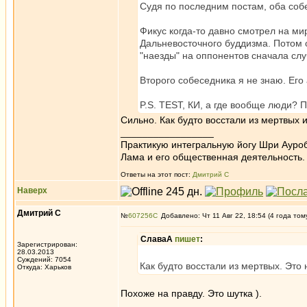
Судя по последним постам, оба собес
Фикус когда-то давно смотрел на ми
Дальневосточного буддизма. Потом 
"наезды" на оппонентов сначала слу
Второго собеседника я не знаю. Его
P.S. TEST, КИ, а где вообще люди? 
Сильно. Как будто восстали из мертвых и
_________________
Практикую интегральную йогу Шри Ауроб
Лама и его общественная деятельность.
Ответы на этот пост:
Дмитрий С
Наверх
Дмитрий С
№
607256
Добавлено: Чт 11 Авг 22, 18:54 (4 года том
СлаваА
пишет
:
Зарегистрирован:
28.03.2013
Суждений: 7054
Как будто восстали из мертвых. Это 
Откуда: Харьков
Похоже на правду. Это шутка ).