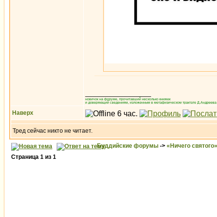
_________________
новичок на форуме, прочитавший несколько книжек
и доверяющий сведениям, изложенным в метафизическом трактате Д.Андреева 
Наверх
Тред сейчас никто не читает.
Буддийские форумы
->
«Ничего святого
Страница
1
из
1