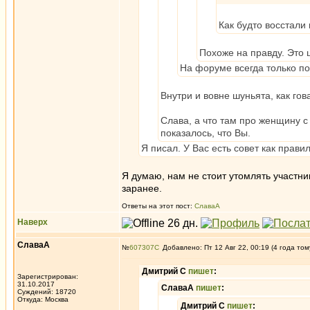
Как будто восстали 
Похоже на правду. Это ш
На форуме всегда только по
Внутри и вовне шуньята, как гов
Слава, а что там про женщину с
показалось, что Вы.
Я писал. У Вас есть совет как прави
Я думаю, нам не стоит утомлять участн
заранее.
Ответы на этот пост:
СлаваА
Наверх
СлаваА
№
607307
Добавлено: Пт 12 Авг 22, 00:19 (4 года том
Дмитрий С
пишет
:
Зарегистрирован:
31.10.2017
СлаваА
пишет
:
Суждений: 18720
Откуда: Москва
Дмитрий С
пишет
: