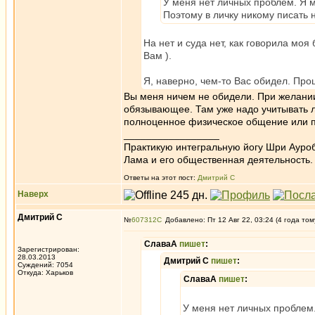
У меня нет личных проблем. Я м
Поэтому в личку никому писать н
На нет и суда нет, как говорила мо
Вам ).
Я, наверно, чем-то Вас обидел. Пр
Вы меня ничем не обидели. При желани
обязывающее. Там уже надо учитывать л
полноценное физическое общение или 
_________________
Практикую интегральную йогу Шри Ауроб
Лама и его общественная деятельность.
Ответы на этот пост:
Дмитрий С
Наверх
Дмитрий С
№
607312
Добавлено: Пт 12 Авг 22, 03:24 (4 года том
СлаваА
пишет
:
Зарегистрирован:
28.03.2013
Дмитрий С
пишет
:
Суждений: 7054
Откуда: Харьков
СлаваА
пишет
:
У меня нет личных проблем