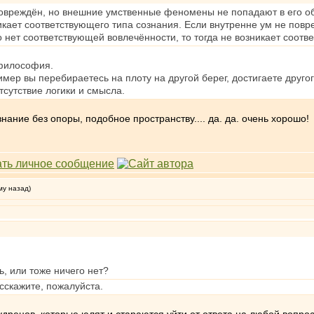
повреждён, но внешние умственные феномены не попадают в его обл
зникает соответствующего типа сознания. Если внутренне ум не по
но нет соответствующей вовлечённости, то тогда не возникает соотв
 философия.
ример вы перебираетесь на плоту на другой берег, достигаете друг
Отсутствие логики и смысла.
нание без опоры, подобное пространству.... да. да. очень хорошо!
му назад)
ь, или тоже ничего нет?
асскажите, пожалуйста.