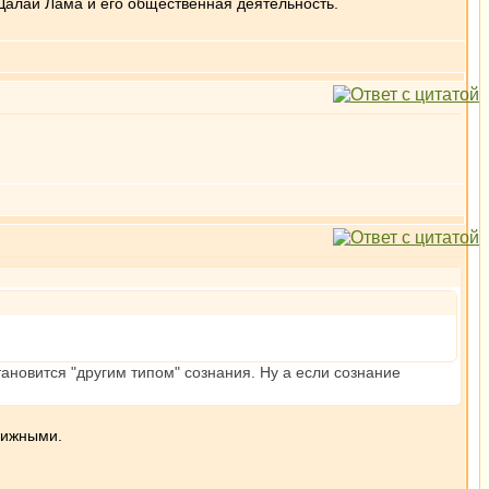
Далай Лама и его общественная деятельность.
тановится "другим типом" сознания. Ну а если сознание
движными.