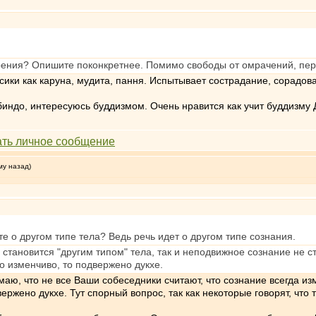
 зрения? Опишите поконкретнее. Помимо свободы от омрачений, пер
сики как каруна, мудита, пання. Испытывает сострадание, сорадова
индо, интересуюсь буддизмом. Очень нравится как учит буддизму 
му назад)
е о другом типе тела? Ведь речь идет о другом типе сознания.
 становится "другим типом" тела, так и неподвижное сознание не с
то изменчиво, то подвержено дукхе.
маю, что не все Ваши собеседники считают, что сознание всегда и
ржено дукхе. Тут спорный вопрос, так как некоторые говорят, что т