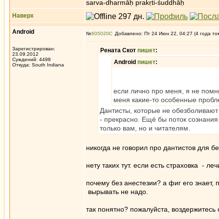
sarva-dharmāḥ prakṛti-śuddhāḥ
Наверх
Android
№
605020
Добавлено: Пт 24 Июн 22, 04:27 (4 года то
Зарегистрирован:
Рената Скот
пишет
:
23.09.2012
Суждений: 4498
Android
пишет
:
Откуда: South Indiana
если лично про меня, я не помн
меня какие-то особенные пробл
Дантисты, которые не обезболивают (
- прекрасно. Ещё бы поток сознания
только вам, но и читателям.
никогда не говорил про дантистов для б
нету таких тут. если есть страховка - ле
почему без анестезии? а фиг его знает, 
вырывать не надо.
так понятно? пожалуйста, воздержитесь о