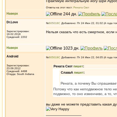
Практикую интегральную йогу Шри Ауроб
Ответы на этот пост:
Рената Скот
Наверх
Dr.Love
№
605018
Добавлено: Пт 24 Июн 22, 01:02 (4 года то
Зарегистрирован:
Нельзя сказать что есть смертное, если 
19.02.2018
Суждений: 2202
Наверх
Android
№
605019
Добавлено: Пт 24 Июн 22, 04:05 (4 года то
Зарегистрирован:
Рената Скот
пишет
:
23.09.2012
Суждений: 4498
СлаваА
пишет
:
Откуда: South Indiana
Рената, а почему Вы спрашивает
Потому что как неподвижное тело не
подвижно, то оно изменчиво, а то, ч
вы даже не можете представить какая ду
_________________