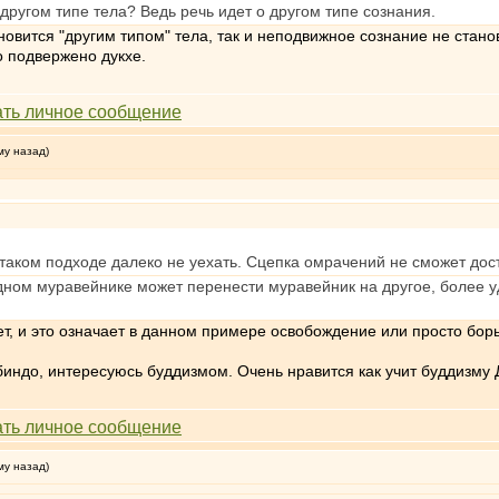
другом типе тела? Ведь речь идет о другом типе сознания.
новится "другим типом" тела, так и неподвижное сознание не стано
то подвержено дукхе.
му назад)
 таком подходе далеко не уехать. Сцепка омрачений не сможет дос
ном муравейнике может перенести муравейник на другое, более уд
т, и это означает в данном примере освобождение или просто бор
индо, интересуюсь буддизмом. Очень нравится как учит буддизму 
му назад)