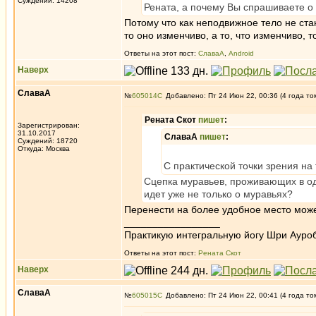
Суждений: 14208
Рената, а почему Вы спрашиваете о 
Потому что как неподвижное тело не ста
то оно изменчиво, а то, что изменчиво, 
Ответы на этот пост:
СлаваА
,
Android
Наверх
СлаваА
№
605014
Добавлено: Пт 24 Июн 22, 00:36 (4 года то
Рената Скот
пишет
:
Зарегистрирован:
31.10.2017
СлаваА
пишет
:
Суждений: 18720
Откуда: Москва
С практической точки зрения на
Сцепка муравьев, проживающих в од
идет уже не только о муравьях?
Перенести на более удобное место може
_________________
Практикую интегральную йогу Шри Ауроб
Ответы на этот пост:
Рената Скот
Наверх
СлаваА
№
605015
Добавлено: Пт 24 Июн 22, 00:41 (4 года то