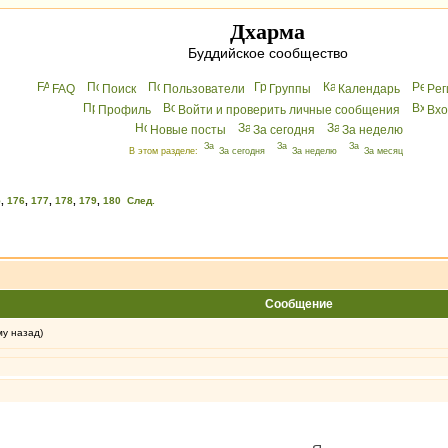
Дхарма
Буддийское сообщество
FAQ
Поиск
Пользователи
Группы
Календарь
Peг
Профиль
Войти и проверить личные сообщения
Вхo
Новые посты
За сегодня
За неделю
В этом разделе:
За сегодня
За неделю
За месяц
5
,
176
,
177
,
178
,
179
,
180
След.
Сообщение
му назад)