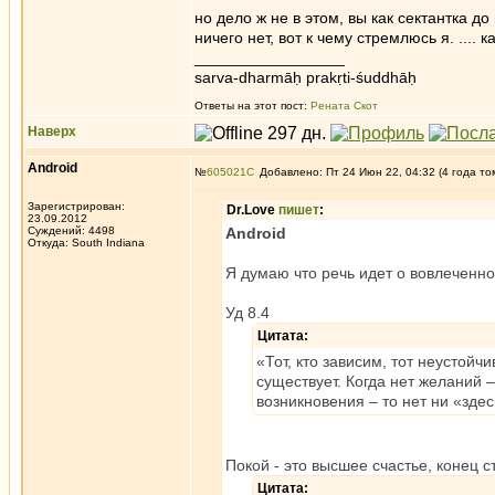
но дело ж не в этом, вы как сектантка до
ничего нет, вот к чему стремлюсь я. .... к
_________________
sarva-dharmāḥ prakṛti-śuddhāḥ
Ответы на этот пост:
Рената Скот
Наверх
Android
№
605021
Добавлено: Пт 24 Июн 22, 04:32 (4 года то
Зарегистрирован:
Dr.Love
пишет
:
23.09.2012
Суждений: 4498
Android
Откуда: South Indiana
Я думаю что речь идет о вовлеченно
Уд 8.4
Цитата:
«Тот, кто зависим, тот неустойч
существует. Когда нет желаний 
возникновения – то нет ни «здес
Покой - это высшее счастье, конец 
Цитата: