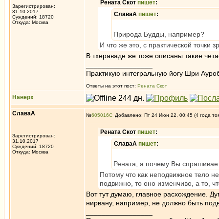
Рената Скот
пишет
:
Зарегистрирован:
31.10.2017
СлаваА
пишет
:
Суждений: 18720
Откуда: Москва
Природа Будды, например?
И что же это, с практической точки
В тхераваде же тоже описаны такие чета
_________________
Практикую интегральную йогу Шри Ауроб
Ответы на этот пост:
Рената Скот
Наверх
СлаваА
№
605016
Добавлено: Пт 24 Июн 22, 00:45 (4 года то
Рената Скот
пишет
:
Зарегистрирован:
31.10.2017
СлаваА
пишет
:
Суждений: 18720
Откуда: Москва
Рената, а почему Вы спрашивает
Потому что как неподвижное тело не
подвижно, то оно изменчиво, а то, ч
Вот тут думаю, главное расхождение. Ду
нирвану, например, не должно быть подве
_________________