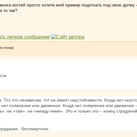
 мозга костей просто хотите мой пример подогнать под свою догму - т
ак то так?
му назад)
сти.
ив. Тот, кто независим, тот не имеет неустойчивости. Когда нет неус
– нет появления или движения. Когда нет появления или движения –
ь», ни «там», ни «между ними». Это и только это – конец страданий
страдания. Бессмертное -