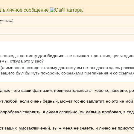
му назад)
ю поход к дантисту
для бедных
- не слышал про таких, цены одинак
емы. откуда это у вас?
а именно о походе к такому дантисту вы не так давно здесь расска
 вашего был бы чуть покороче, со знаками препинания и со ссылка
едных - это ваши фантазии, невнимательность - короче, наверно, р
чит любой, если очень бедный, может гос-во заплатит, но это не мой
попробовал сверлить, я сидел спокойно, он дальше пробовал, я сидел
т ваших умозаключений, вы ж меня не знаете, и лично не присутств