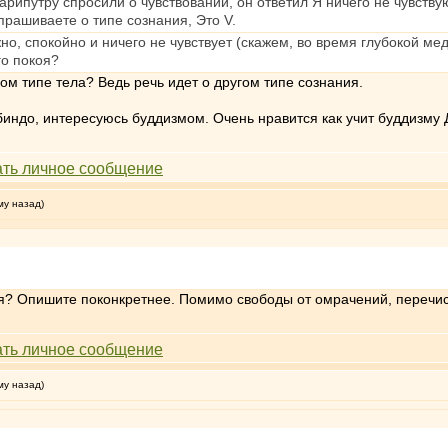
Сарипутру спросили о чувствовании, он ответил Я ничего не чувству
прашиваете о типе сознания, Это V.
но, спокойно и ничего не чувствует (скажем, во время глубокой меди
го покоя?
ом типе тела? Ведь речь идет о другом типе сознания.
индо, интересуюсь буддизмом. Очень нравится как учит буддизму 
му назад)
ния? Опишите поконкретнее. Помимо свободы от омрачений, перечис
му назад)