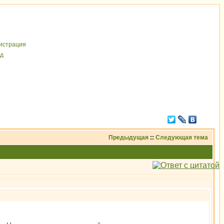
иcтрaция
д
Предыдущая
::
Следующая тема