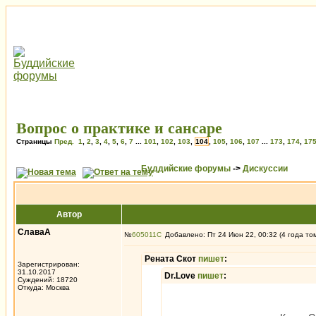
Вопрос о практике и сансаре
Страницы
Пред.
1
,
2
,
3
,
4
,
5
,
6
,
7
...
101
,
102
,
103
,
104
,
105
,
106
,
107
...
173
,
174
,
17
Буддийские форумы
->
Дискуссии
Автор
СлаваА
№
605011
Добавлено: Пт 24 Июн 22, 00:32 (4 года то
Рената Скот
пишет
:
Зарегистрирован:
31.10.2017
Dr.Love
пишет
:
Суждений: 18720
Откуда: Москва