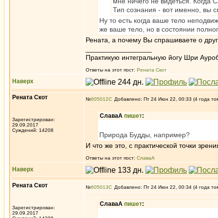
мне ничего не видеться. Когда 
Тип сознания - вот именно, вы с
Ну то есть когда ваше тело неподвиж
же ваше тело, но в состоянии полно
Рената, а почему Вы спрашиваете о друг
_________________
Практикую интегральную йогу Шри Ауроб
Ответы на этот пост:
Рената Скот
Наверх
Рената Скот
№
605012
Добавлено: Пт 24 Июн 22, 00:33 (4 года то
СлаваА
пишет
:
Зарегистрирован:
29.09.2017
Суждений: 14208
Природа Будды, например?
И что же это, с практической точки зре
Ответы на этот пост:
СлаваА
Наверх
Рената Скот
№
605013
Добавлено: Пт 24 Июн 22, 00:34 (4 года то
СлаваА
пишет
:
Зарегистрирован:
29.09.2017