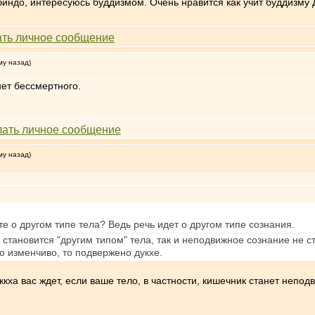
индо, интересуюсь буддизмом. Очень нравится как учит буддизму 
му назад)
нет бессмертного.
му назад)
е о другом типе тела? Ведь речь идет о другом типе сознания.
 становится "другим типом" тела, так и неподвижное сознание не с
то изменчиво, то подвержено дукхе.
ккха вас ждет, если ваше тело, в частности, кишечник станет непо