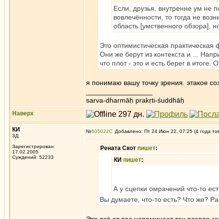
Если, друзья, внутренне ум не 
вовлечённости, то тогда не во
область [умственного обзора], 
Это оптимистическая практическая
Они же берут из контекста и ... Нап
что плот - это и есть берег в итоге. 
я понимаю вашу точку зрения. этакое соз
_________________
sarva-dharmāḥ prakṛti-śuddhāḥ
Наверх
КИ
№
605022
Добавлено: Пт 24 Июн 22, 07:25 (4 года то
3Д
Зарегистрирован:
Рената Скот
пишет
:
17.02.2005
Суждений: 52233
КИ
пишет
:
А у сцепки омрачений что-то ест
Вы думаете, что-то есть? Что же? Р