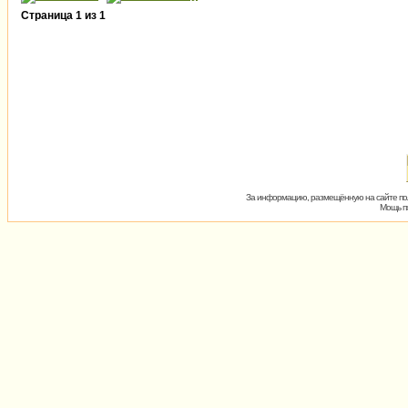
Страница
1
из
1
За информацию, размещённую на сайте пол
Мощь пх