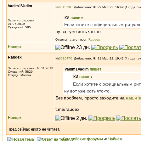
Vadim1Vadim
№
601579
Добавлено: Вт 29 Мар 22, 16:49 (4 года то
КИ
пишет
:
Зарегистрирован:
01.07.2019
Если хотите с официальным ритуало
Суждений: 585
ну вот уже хоть что-то.
Ответы на этот пост:
Raudex
Наверх
Raudex
№
601647
Добавлено: Чт 31 Мар 22, 19:42 (4 года то
Зарегистрирован: 16.11.2013
Vadim1Vadim
пишет
:
Суждений: 5829
Откуда: Москва
КИ
пишет
:
Если хотите с официальным риту
ну вот уже хоть что-то.
Без проблем, просто заходите на
наши з
_________________
t.me/raudex
Наверх
Тред сейчас никто не читает.
Буддийские форумы
->
Чайная