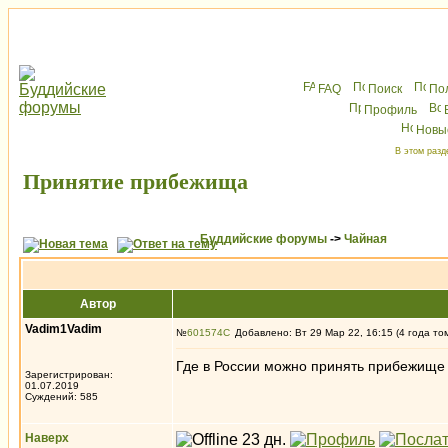
FAQ
Поиск
По
Профиль
Новы
В этом разд
Принятие прибежища
Буддийские форумы
->
Чайная
Автор
Vadim1Vadim
№
601574
Добавлено: Вт 29 Мар 22, 16:15 (4 года то
Где в России можно принять прибежище 
Зарегистрирован:
01.07.2019
Суждений: 585
Наверх