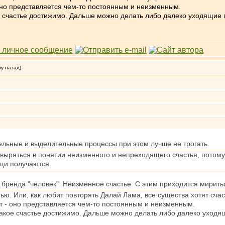
 оно представляется чем-то постоянным и неизменным.
е счастье достижимо. Дальше можно делать либо далеко уходящие п
му назад)
ельные и выделительные процессы при этом лучше не трогать.
овыряться в понятии неизменного и непреходящего счастья, потому 
щи получаются.
бренда "человек". Неизменное счастье. С этим приходится мирить
ью. Или, как любит повторять Далай Лама, все существа хотят счас
ят - оно представляется чем-то постоянным и неизменным.
такое счастье достижимо. Дальше можно делать либо далеко уходящ