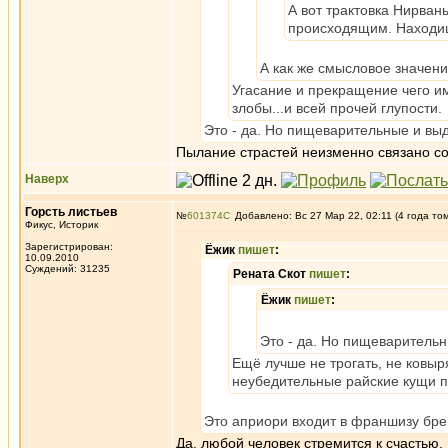
А вот трактовка Нирван
происходящим. Находишь
А как же смысловое значени
Угасание и прекращение чего им
злобы...и всей прочей глупости.
Это - да. Но пищеварительные и вы
Пылание страстей неизменно связано со 
Наверх
Горсть листьев
№
601374
Добавлено: Вс 27 Мар 22, 02:11 (4 года то
Фикус, Историк
Зарегистрирован:
Ёжик
пишет
:
10.09.2010
Суждений: 31235
Рената Скот
пишет
:
Ёжик
пишет
:
Это - да. Но пищеварительн
Ещё лучше не трогать, не ковыр
неубедительные райские кущи п
Это априори входит в франшизу брен
Да, любой человек стремится к счастью. 