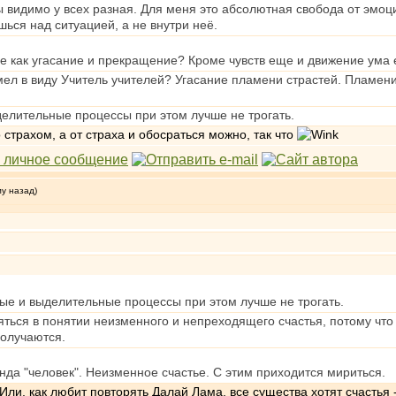
ы видимо у всех разная. Для меня это абсолютная свобода от эмоц
ся над ситуацией, а не внутри неё.
е как угасание и прекращение? Кроме чувств еще и движение ума 
ел в виду Учитель учителей? Угасание пламени страстей. Пламени 
делительные процессы при этом лучше не трогать.
страхом, а от страха и обосраться можно, так что
му назад)
ые и выделительные процессы при этом лучше не трогать.
яться в понятии неизменного и непреходящего счастья, потому что 
олучаются.
да "человек". Неизменное счастье. С этим приходится мириться.
Или, как любит повторять Далай Лама, все существа хотят счастья 