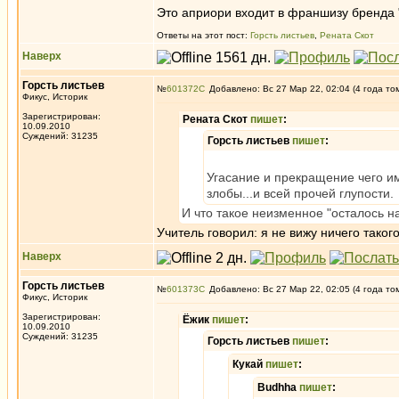
Это априори входит в франшизу бренда "
Ответы на этот пост:
Горсть листьев
,
Рената Скот
Наверх
Горсть листьев
№
601372
Добавлено: Вс 27 Мар 22, 02:04 (4 года то
Фикус, Историк
Зарегистрирован:
Рената Скот
пишет
:
10.09.2010
Суждений: 31235
Горсть листьев
пишет
:
Угасание и прекращение чего им
злобы...и всей прочей глупости.
И что такое неизменное "осталось на
Учитель говорил: я не вижу ничего такого
Наверх
Горсть листьев
№
601373
Добавлено: Вс 27 Мар 22, 02:05 (4 года то
Фикус, Историк
Зарегистрирован:
Ёжик
пишет
:
10.09.2010
Суждений: 31235
Горсть листьев
пишет
:
Кукай
пишет
:
Budhha
пишет
: