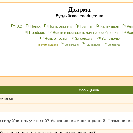
Дхарма
Буддийское сообщество
FAQ
Поиск
Пользователи
Группы
Календарь
Peг
Профиль
Войти и проверить личные сообщения
Вхo
Новые посты
За сегодня
За неделю
В этом разделе:
За сегодня
За неделю
За месяц
Сообщение
му назад)
 виду Учитель учителей? Угасание пламени страстей. Пламени плот
бе" после того, как все глупости упали-пропали?