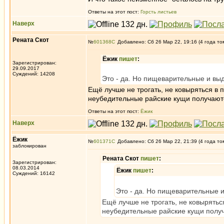
Ответы на этот пост:
Горсть листьев
Наверх
Рената Скот
№
601368
Добавлено: Сб 26 Мар 22, 19:16 (4 года то
Ёжик
пишет
:
Зарегистрирован:
29.09.2017
Суждений: 14208
Это - да. Но пищеварительные и вы
Ещё лучше не трогать, не ковыряться в 
неубедительные райские кущи получают
Ответы на этот пост:
Ёжик
Наверх
Ёжик
№
601371
Добавлено: Сб 26 Мар 22, 21:39 (4 года то
заблокирован
Рената Скот
пишет
:
Зарегистрирован:
08.03.2014
Ёжик
пишет
:
Суждений: 16142
Это - да. Но пищеварительные 
Ещё лучше не трогать, не ковырятьс
неубедительные райские кущи полу