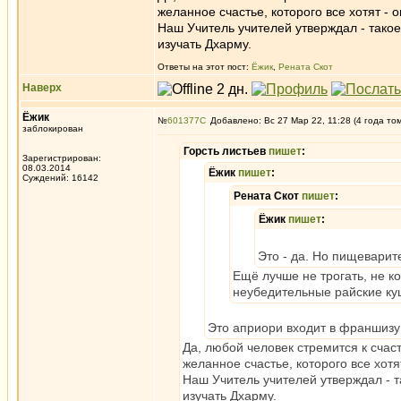
желанное счастье, которого все хотят -
Наш Учитель учителей утверждал - тако
изучать Дхарму.
Ответы на этот пост:
Ёжик
,
Рената Скот
Наверх
Ёжик
№
601377
Добавлено: Вс 27 Мар 22, 11:28 (4 года то
заблокирован
Горсть листьев
пишет
:
Зарегистрирован:
08.03.2014
Ёжик
пишет
:
Суждений: 16142
Рената Скот
пишет
:
Ёжик
пишет
:
Это - да. Но пищеварит
Ещё лучше не трогать, не к
неубедительные райские ку
Это априори входит в франшизу 
Да, любой человек стремится к счаст
желанное счастье, которого все хот
Наш Учитель учителей утверждал - 
изучать Дхарму.