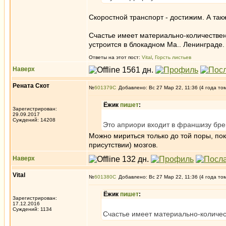
Скоростной транспорт - достижим. А так
Счастье имеет материально-количествен
устроится в блокадном Ма.. Ленинграде.
Ответы на этот пост:
Vital
,
Горсть листьев
Наверх
Рената Скот
№
601379
Добавлено: Вс 27 Мар 22, 11:36 (4 года то
Ёжик
пишет
:
Зарегистрирован:
29.09.2017
Суждений: 14208
Это априори входит в франшизу брен
Можно мириться только до той поры, пок
присутствии) мозгов.
Наверх
Vital
№
601380
Добавлено: Вс 27 Мар 22, 11:36 (4 года то
Ёжик
пишет
:
Зарегистрирован:
17.12.2016
Суждений: 1134
Счастье имеет материально-количес