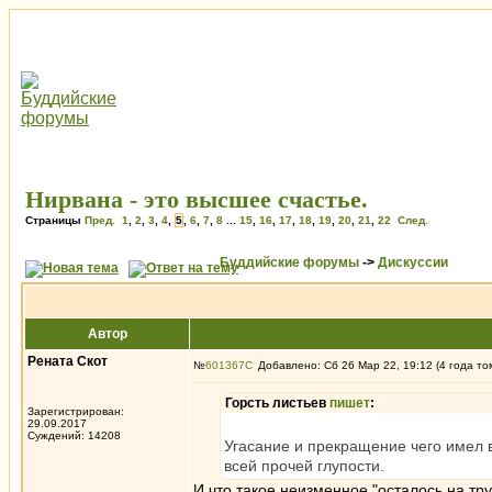
Нирвана - это высшее счастье.
Страницы
Пред.
1
,
2
,
3
,
4
,
5
,
6
,
7
,
8
...
15
,
16
,
17
,
18
,
19
,
20
,
21
,
22
След.
Буддийские форумы
->
Дискуссии
Автор
Рената Скот
№
601367
Добавлено: Сб 26 Мар 22, 19:12 (4 года то
Горсть листьев
пишет
:
Зарегистрирован:
29.09.2017
Суждений: 14208
Угасание и прекращение чего имел в
всей прочей глупости.
И что такое неизменное "осталось на тру