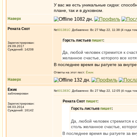
У вас же есть уникальные сидхи: способ
плане, так и в духовном.
Наверх
Рената Скот
№
601381
Добавлено: Вс 27 Мар 22, 11:38 (4 года то
Горсть листьев
пишет
:
Зарегистрирован:
29.09.2017
Суждений: 14208
Да, любой человек стремится к счаст
желанное счастье, которого все хот
В последнее время вы ратуете за внутр
Ответы на этот пост:
Ёжик
Наверх
Ёжик
№
601383
Добавлено: Вс 27 Мар 22, 12:05 (4 года то
заблокирован
Рената Скот
пишет
:
Зарегистрирован:
08.03.2014
Горсть листьев
пишет
:
Суждений: 16142
Да, любой человек стремится к с
столь желанное счастье, которо
В последнее время вы ратуете за в