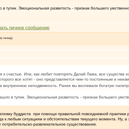
 в тупик. Эмоциональная развитость - признак большего умственно
му назад)
я к счастью. Или, как любит повторять Далай Лама, все существа хо
которого все хотят - оно представляется чем-то постоянным и неиз
за внутреннюю неподвижность. Ранее вы воспевали богатую палитр
ашло в тупик. Эмоциональная развитость - признак большего умств
натизму буддиста при помощи правильной повседневной практики 
а к любым ситуациям и обстоятельствам текущего момента. Ну, а 
 потребительско-развлекательное существование.