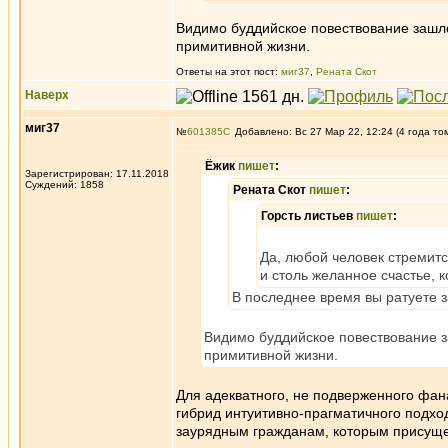
Видимо буддийское повествование зашло
примитивной жизни.
Ответы на этот пост:
миг37
,
Рената Скот
Наверх
миг37
№
601385
Добавлено: Вс 27 Мар 22, 12:24 (4 года то
Ёжик
пишет
:
Зарегистрирован: 17.11.2018
Суждений: 1858
Рената Скот
пишет
:
Горсть листьев
пишет
:
Да, любой человек стремитс
и столь желанное счастье, 
В последнее время вы ратуете 
Видимо буддийское повествование з
примитивной жизни.
Для адекватного, не подверженного фа
гибрид интуитивно-прагматичного подход
заурядным гражданам, которым присуще