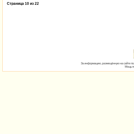
Страница
10
из
22
За информацию, размещённую на сайте пол
Мощь пх