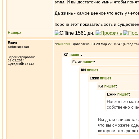
этим. И вы достаточно умны чтобы понят
Да жизнь - самое ценное что есть у чел
Короче этот показатель хоть и существе
Наверх
Ёжик
№
601558
Добавлено: Вт 29 Мар 22, 10:47 (4 года то
заблокирован
КИ
пишет
:
Зарегистрирован:
08.03.2014
Ёжик
пишет
:
Суждений: 16142
КИ
пишет
:
Ёжик
пишет
:
КИ
пишет
:
Ёжик
пишет
:
Насколько мате
собственно сча
Вы дали список так
что вы сможете сде
которым это сделать