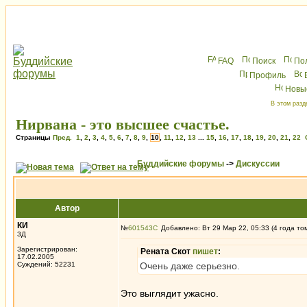
FAQ
Поиск
По
Профиль
Новы
В этом разд
Нирвана - это высшее счастье.
Страницы
Пред.
1
,
2
,
3
,
4
,
5
,
6
,
7
,
8
,
9
,
10
,
11
,
12
,
13
...
15
,
16
,
17
,
18
,
19
,
20
,
21
,
22
Буддийские форумы
->
Дискуссии
Автор
КИ
№
601543
Добавлено: Вт 29 Мар 22, 05:33 (4 года то
3Д
Зарегистрирован:
Рената Скот
пишет
:
17.02.2005
Суждений: 52231
Очень даже серьезно.
Это выглядит ужасно.
_________________