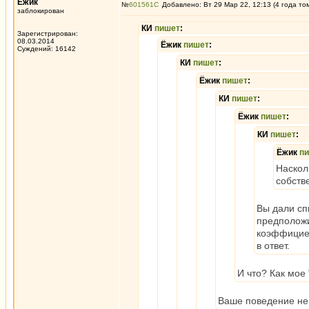
Ёжик
№
601561
Добавлено: Вт 29 Мар 22, 12:13 (4 года то
заблокирован
КИ
пишет
:
Зарегистрирован:
08.03.2014
Ёжик
пишет
:
Суждений: 16142
КИ
пишет
:
Ёжик
пишет
:
КИ
пишет
:
Ёжик
пишет
:
КИ
пишет
:
Ёжик
п
Наскол
собств
Вы дали сп
предположи
коэффициен
в ответ.
И что? Как мое
Ваше поведение не 