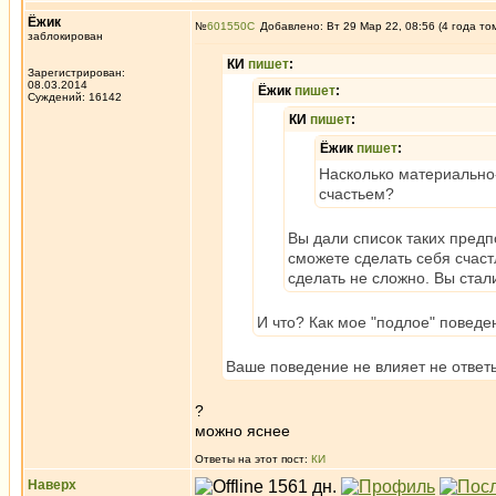
Ёжик
№
601550
Добавлено: Вт 29 Мар 22, 08:56 (4 года то
заблокирован
КИ
пишет
:
Зарегистрирован:
08.03.2014
Ёжик
пишет
:
Суждений: 16142
КИ
пишет
:
Ёжик
пишет
:
Насколько материально-
счастьем?
Вы дали список таких предп
сможете сделать себя счаст
сделать не сложно. Вы стали
И что? Как мое "подлое" поведе
Ваше поведение не влияет не ответы
?
можно яснее
Ответы на этот пост:
КИ
Наверх