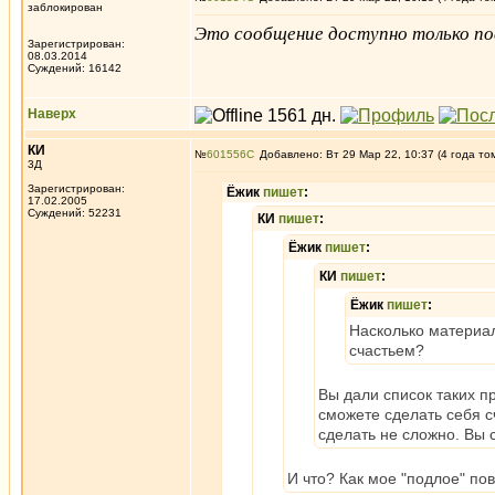
заблокирован
Это сообщение доступно только по
Зарегистрирован:
08.03.2014
Суждений: 16142
Наверх
КИ
№
601556
Добавлено: Вт 29 Мар 22, 10:37 (4 года то
3Д
Зарегистрирован:
Ёжик
пишет
:
17.02.2005
Суждений: 52231
КИ
пишет
:
Ёжик
пишет
:
КИ
пишет
:
Ёжик
пишет
:
Насколько материал
счастьем?
Вы дали список таких п
сможете сделать себя с
сделать не сложно. Вы с
И что? Как мое "подлое" по