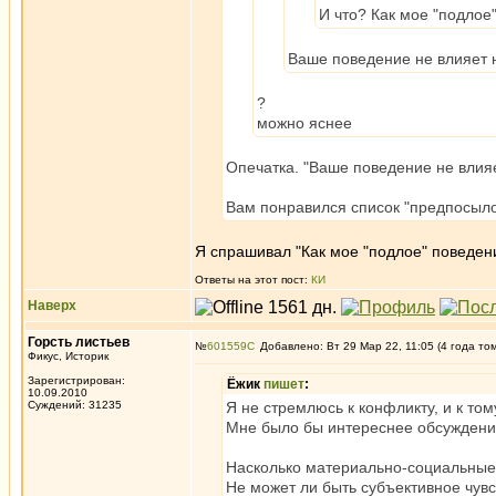
И что? Как мое "подлое
Ваше поведение не влияет н
?
можно яснее
Опечатка. "Ваше поведение не влияет
Вам понравился список "предпосыл
Я спрашивал "Как мое "подлое" поведени
Ответы на этот пост:
КИ
Наверх
Горсть листьев
№
601559
Добавлено: Вт 29 Мар 22, 11:05 (4 года то
Фикус, Историк
Зарегистрирован:
Ёжик
пишет
:
10.09.2010
Суждений: 31235
Я не стремлюсь к конфликту, и к том
Мне было бы интереснее обсуждение
Насколько материально-социальные 
Не может ли быть субъективное чув