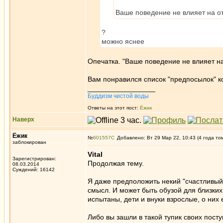
Ваше поведение не влияет на от
?
можно яснее
Опечатка. "Ваше поведение не влияет на 
Вам понравился список "предпосылок" 
_________________
Буддизм чистой воды
Ответы на этот пост:
Ёжик
Наверх
Ёжик
№
601557
Добавлено: Вт 29 Мар 22, 10:43 (4 года то
заблокирован
Vital
Зарегистрирован:
Продолжая тему.
08.03.2014
Суждений: 16142
Я даже предположить некий "счастливый
смысл. И может быть обузой для близки
испытаны, дети и внуки взрослые, о них 
Либо вы зашли в такой тупик своих пост