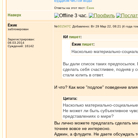
Буддизм чистой воды
Ответы на этот пост:
Ёжик
Наверх
Ёжик
№
601547
Добавлено: Вт 29 Мар 22, 08:21 (4 года то
заблокирован
КИ
пишет
:
Зарегистрирован:
08.03.2014
Ёжик
пишет
:
Суждений: 16142
Насколько материально-социаль
Вы дали список таких предпосылок.
сделать себя счастливее, подняв у 
стали юлить в ответ.
И что? Как мое "подлое" поведение вли
Цитата:
Насколько материально-социальные 
Не может ли быть субъективное чув
представлениях о мире?
Вы лично можете предлагать сделать мне
точнее вовсе не интересно.
Админ, а флудите. Не даете обсуждать т