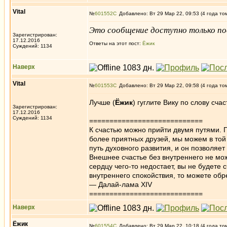
Vital
№
601552
Добавлено: Вт 29 Мар 22, 09:53 (4 года то
Это сообщение доступно только по
Зарегистрирован:
17.12.2016
Ответы на этот пост:
Ёжик
Суждений: 1134
Наверх
Vital
№
601553
Добавлено: Вт 29 Мар 22, 09:58 (4 года то
Лучше (
Ёжик
) гуглите Вику по слову счас
Зарегистрирован:
17.12.2016
Суждений: 1134
============================
К счастью можно прийти двумя путями.
более приятных друзей, мы можем в той 
путь духовного развития, и он позволяет
Внешнее счастье без внутреннего не мож
сердцу чего-то недостает, вы не будете
внутреннего спокойствия, то можете обр
— Далай-лама XIV
============================
Наверх
Ёжик
№
601554
Добавлено: Вт 29 Мар 22, 10:18 (4 года то