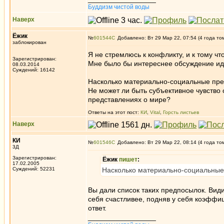
Буддизм чистой воды
Наверх
Ёжик
№
601544
Добавлено: Вт 29 Мар 22, 07:54 (4 года то
заблокирован
Я не стремлюсь к конфликту, и к тому что
Зарегистрирован:
Мне было бы интереснее обсуждение иде
08.03.2014
Суждений: 16142
Насколько материально-социальные пред
Не может ли быть субъективное чувство
представлениях о мире?
Ответы на этот пост:
КИ
,
Vital
,
Горсть листьев
Наверх
КИ
№
601546
Добавлено: Вт 29 Мар 22, 08:14 (4 года то
3Д
Зарегистрирован:
Ёжик
пишет
:
17.02.2005
Суждений: 52231
Насколько материально-социальные 
Вы дали список таких предпосылок. Вид
себя счастливее, подняв у себя коэффиц
ответ.
_________________