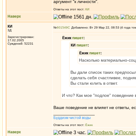
аргумент "к личности".
Ответы на этот пост:
КИ
Наверх
КИ
№
601549
Добавлено: Вт 29 Мар 22, 08:53 (4 года то
3Д
Зарегистрирован:
Ёжик
пишет
:
17.02.2005
Суждений: 52231
КИ
пишет
:
Ёжик
пишет
:
Насколько материально-соц
Вы дали список таких предпосыл
сделать себя счастливее, подня
Вы стали юлить в ответ.
И что? Как мое "подлое" поведение
Ваше поведение не влияет не ответы, ес
_________________
Буддизм чистой воды
Ответы на этот пост:
Ёжик
Наверх