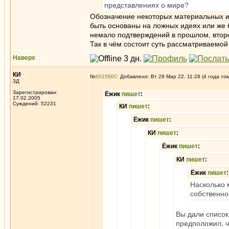
представлениях о мире?
Обозначение некоторых материальных и 
быть основаны на ложных идеях или же
немало подтверждений в прошлом, втор
Так в чём состоит суть рассматриваемо
Наверх
КИ
№
601560
Добавлено: Вт 29 Мар 22, 11:28 (4 года то
3Д
Зарегистрирован:
Ёжик
пишет
:
17.02.2005
Суждений: 52231
КИ
пишет
:
Ёжик
пишет
:
КИ
пишет
:
Ёжик
пишет
:
КИ
пишет
:
Ёжик
пишет
:
Насколько 
собственно
Вы дали список
предположил, ч