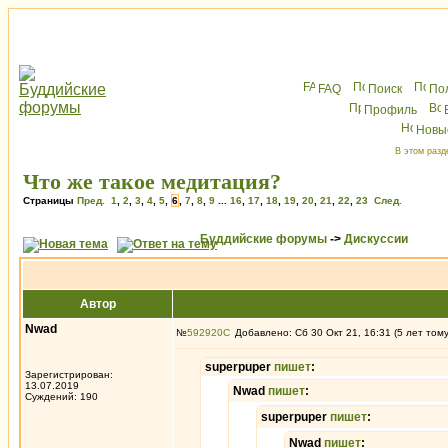
FAQ
Поиск
По
Профиль
Новы
В этом разд
Что же такое медитация?
Страницы
Пред.
1
,
2
,
3
,
4
,
5
,
6
,
7
,
8
,
9
...
16
,
17
,
18
,
19
,
20
,
21
,
22
,
23
След.
Буддийские форумы
->
Дискуссии
Автор
Nwad
№
592920
Добавлено: Сб 30 Окт 21, 16:31 (5 лет том
superpuper
пишет
:
Зарегистрирован:
13.07.2019
Nwad
пишет
:
Суждений: 190
superpuper
пишет
:
Nwad
пишет
: