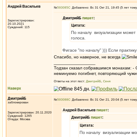
Андрей Васильев
№
593085
Добавлено: Вс 31 Окт 21, 19:45 (5 лет тому
ДмитрийБ
пишет
:
Зарегистрирован:
20.10.2021
Цитата:
Суждений: 115
По началу визуализации может 
голоса.
Фигасе "по началу" ))) Если практик
Спасибо, но наверное, не всегда
_________________
Тодзан сказал собравшимся монахам: - 
неминуемо погибнет, повторяющий чужи
Ответы на этот пост:
ДмитрийБ
,
Сеня
Наверх
ДмитрийБ
№
593088
Добавлено: Вс 31 Окт 21, 20:04 (5 лет тому
заблокирован
Андрей Васильев
пишет
:
Зарегистрирован: 20.11.2020
Суждений: 1265
ДмитрийБ
пишет
:
Откуда: Москва
Цитата:
По началу визуализации мож