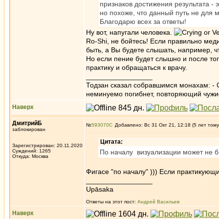
признаков достижения результата -
но похоже, что данный путь не для 
Благодарю всех за ответы!
Ну вот, напугали человека.
Ro-Shi, не бойтесь! Если правильно ме
быть, а Вы будете слышать, например, ч
Но если пение будет слышно и после тог
практику и обращаться к врачу.
_________________
Тодзан сказал собравшимся монахам: - 
неминуемо погибнет, повторяющий чужи
Наверх
ДмитрийБ
№
593070
Добавлено: Вс 31 Окт 21, 12:18 (5 лет тому
заблокирован
Цитата:
Зарегистрирован: 20.11.2020
Суждений: 1265
По началу визуализации может не бы
Откуда: Москва
Фигасе "по началу" ))) Если практикующи
_________________
Upāsaka
Ответы на этот пост:
Андрей Васильев
Наверх