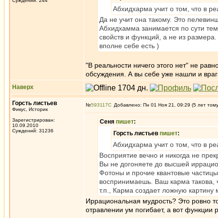
Суждений: 244
Абхидхарма учит о том, что в ре
Да не учит она такому. Это пелевинщ
Абхидхамма занимается по сути тем 
свойств и функций, а не из размера.
вполне себе есть )
"В реальности ничего этого нет" не равно
обсуждения. А вы себе уже нашли и врага
Наверх
Горсть листьев
№
593117
Добавлено: Пн 01 Ноя 21, 09:29 (5 лет том
Фикус, Историк
Зарегистрирован:
Сеня
пишет
:
10.09.2010
Суждений: 31236
Горсть листьев
пишет
:
Абхидхарма учит о том, что в ре
Восприятие вечно и никогда не прек
Вы не догоняете до высшей иррацио
Фотоны и прочие квантовые частицы 
воспринимаешь. Ваш карма такова, ч
т.п., Карма создает ложную картину
Иррациональная мудрость? Это ровно то
отравлении ум погибает, а вот функции 