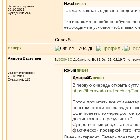
Nwad
пишет
:
Зарегистрирован:
02.10.2021
Так же как встать с дивана, подойти
Суждений: 244
Тишина сама по себе не обусловлен
необходимые условия чтобы выключи
Спасибо
Наверх
Андрей Васильев
№
593041
Добавлено: Вс 31 Окт 21, 02:19 (5 лет тому
Ro-Shi
пишет
:
Зарегистрирован:
20.10.2021
ДмитрийБ
пишет
:
Суждений: 115
В первую очередь открыть сутту
https://theravada.ru/Teaching/Ca
Потом прочитать все комментар
попытки, потом снова задать воп
Если повезёт, то через долгое в
достиг такого-то результата."
Существенный результат это не
фактической проверкой того, чт
Очень интересно. Теперь понятно, п