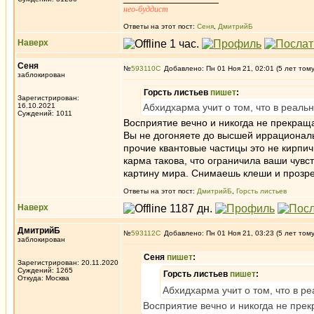
нео-буддист
Ответы на этот пост:
Сеня
,
ДмитрийБ
Наверх
Сеня
№
593110
Добавлено: Пн 01 Ноя 21, 02:01 (5 лет том
заблокирован
Горсть листьев
пишет
:
Зарегистрирован:
16.10.2021
Абхидхарма учит о том, что в реальн
Суждений: 1011
Восприятие вечно и никогда не прекраща
Вы не догоняете до высшей иррациональ
прочие квантовые частицы это не кирпич
карма такова, что ограничила ваши чувст
картину мира. Снимаешь клеши и прозре
Ответы на этот пост:
ДмитрийБ
,
Горсть листьев
Наверх
ДмитрийБ
№
593112
Добавлено: Пн 01 Ноя 21, 03:23 (5 лет том
заблокирован
Сеня
пишет
:
Зарегистрирован: 20.11.2020
Суждений: 1265
Горсть листьев
пишет
:
Откуда: Москва
Абхидхарма учит о том, что в ре
Восприятие вечно и никогда не пре