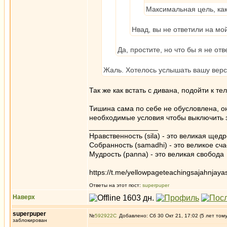
Максимальная цель, как
Нвад, вы не ответили на мой
Да, простите, но что бы я не отв
Жаль. Хотелось услышать вашу верс
Так же как встать с дивана, подойти к т
Тишина сама по себе не обусловлена, о
необходимые условия чтобы выключить з
_________________
Нравственность (sila) - это великая щедр
Собранность (samadhi) - это великое сча
Мудрость (panna) - это великая свобода
https://t.me/yellowpageteachingsajahnjaya
Ответы на этот пост:
superpuper
Наверх
superpuper
№
592922
Добавлено: Сб 30 Окт 21, 17:02 (5 лет том
заблокирован