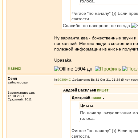
голоса.
Фигасе "по началу" ))) Если пр
святости.
Спасибо, но наверное, не всегда
Ну варианта два - божественные звуки и
поехавший. Многие люди в состоянии по
полезной информации из них не получить
_________________
Upāsaka
Наверх
Сеня
№
593094
Добавлено: Вс 31 Окт 21, 21:24 (5 лет тому
заблокирован
Андрей Васильев
пишет
:
Зарегистрирован:
16.10.2021
ДмитрийБ
пишет
:
Суждений: 1011
Цитата:
По началу визуализации мож
голоса.
Фигасе "по началу" ))) Если пр
святости.