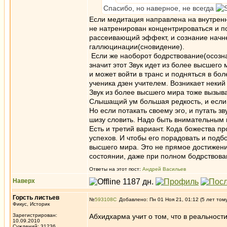
Спасибо, но наверное, не всегда
Если медитация направлена на внутренн
не натренирован концентрироваться и п
рассеивающий эффект, и сознание начне
галлюцинации(сновидение).
Если же наоборот бодрствование(осознан
значит этот Звук идет из более высшего
и может войти в транс и подняться в б
ученика дзен учителем. Возникает некий
Звук из более высшего мира тоже вызыва
Слышащий ум большая редкость, и если 
Но если потакать своему эго, и путать 
шизу словить. Надо быть внимательным 
Есть и третий вариант. Кода божества п
успехов. И чтобы его порадовать и подб
высшего мира. Это не прямое достижение
состоянии, даже при полном бодрствован
Ответы на этот пост:
Андрей Васильев
Наверх
Горсть листьев
№
593108
Добавлено: Пн 01 Ноя 21, 01:12 (5 лет том
Фикус, Историк
Зарегистрирован:
Абхидхарма учит о том, что в реальности 
10.09.2010
_________________
Суждений: 31236