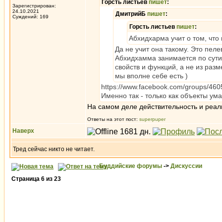
Горсть листьев
пишет
:
Зарегистрирован:
24.10.2021
ДмитрийБ
пишет
:
Суждений: 169
Горсть листьев
пишет
:
Абхидхарма учит о том, что 
Да не учит она такому. Это пеле
Абхидхамма занимается по сути 
свойств и функций, а не из разм
мы вполне себе есть )
https://www.facebook.com/groups/46
Именно так - только как объекты ума
На самом деле действительность и реал
Ответы на этот пост:
superpuper
Наверх
Тред сейчас никто не читает.
Буддийские форумы
->
Дискуссии
Страница
6
из
23