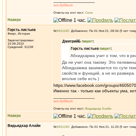
_________________
нео-буддист
Ответы на этот пост:
Сеня
Наверх
Горсть листьев
№
593118
Добавлено: Пн 01 Ноя 21, 09:34 (5 лет том
Фикус, Историк
Зарегистрирован:
ДмитрийБ
пишет
:
10.09.2010
Суждений: 31236
Горсть листьев
пишет
:
Абхидхарма учит о том, что в ре
Да не учит она такому. Это пелевинщ
Абхидхамма занимается по сути тем 
свойств и функций, а не из размера.
вполне себе есть )
https://www.facebook.com/groups/460507
Именно так - только как объекты ума, ко
_________________
нео-буддист
Ответы на этот пост:
Видьядхар Алайи
Наверх
Видьядхар Алайи
№
593129
Добавлено: Пн 01 Ноя 21, 11:20 (5 лет том