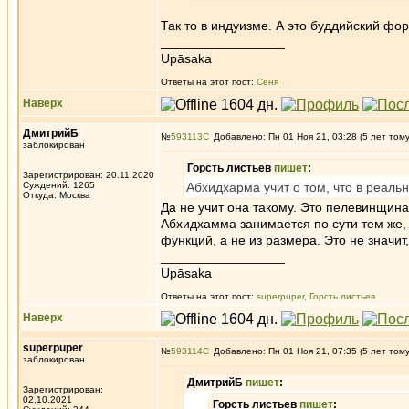
Так то в индуизме. А это буддийский фо
_________________
Upāsaka
Ответы на этот пост:
Сеня
Наверх
ДмитрийБ
№
593113
Добавлено: Пн 01 Ноя 21, 03:28 (5 лет том
заблокирован
Горсть листьев
пишет
:
Зарегистрирован: 20.11.2020
Суждений: 1265
Абхидхарма учит о том, что в реальн
Откуда: Москва
Да не учит она такому. Это пелевинщина 
Абхидхамма занимается по сути тем же, 
функций, а не из размера. Это не значит
_________________
Upāsaka
Ответы на этот пост:
superpuper
,
Горсть листьев
Наверх
superpuper
№
593114
Добавлено: Пн 01 Ноя 21, 07:35 (5 лет том
заблокирован
ДмитрийБ
пишет
:
Зарегистрирован:
02.10.2021
Горсть листьев
пишет
: