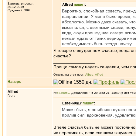
Зарегистрирован:
Alfred
пишет
:
30.12.2019
Суждений: 399
Вероятно, спокойная совесть, прежд
направлении. У меня было время, к
абсолютно. Можно даже сказать, чт
высыпался, с цветными снами, полу
виду, люди прошедшие лагеря вспом
нельзя ждать от таких периодов име
необходимость быть всегда начеку.
Я говорю о внутреннем счастье, когда о
счастье?
_________________
Проще самому надеть сандалии, чем по
Ответы на этот пост:
Alfred
,
Alfred
Наверх
Alfred
№
583505
Добавлено: Чт 29 Июл 21, 14:40 (5 лет том
Гость
ЕвгенияДУ
пишет
:
Может быть, я ошибочно путаю поняти
прилив сил, вдохновения, удовлетв
В теле счастья быть не может постоянно
их переживать, если слишком задумаешь