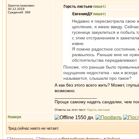
Зарегистрирован:
Горсть листьев
пишет
:
30.12.2019
Суждений: 399
ЕвгенияДУ
пишет
:
Недавно я пересмотрела свою жи
цепляние, я имею ввиду. Сейчас
гусенице закуклиться и побыть та
с этим отстранением я заметила
извне.
Я помню радостное состояние, к
размылось. Раньше мне не нужн
обстоятельства передавливают.
Похоже, что раньше было привычным 
ощущение недостатка - как и всегда
называется, слышали про такое?
А как без этого всего жить? Может, глупы
возможно.
_________________
Проще самому надеть сандалии, чем по
Ответы на этот пост:
Горсть листьев
Наверх
Тред сейчас никто не читает.