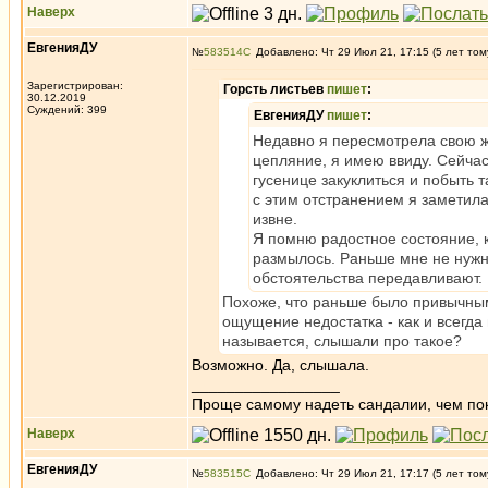
Наверх
ЕвгенияДУ
№
583514
Добавлено: Чт 29 Июл 21, 17:15 (5 лет том
Зарегистрирован:
Горсть листьев
пишет
:
30.12.2019
Суждений: 399
ЕвгенияДУ
пишет
:
Недавно я пересмотрела свою жи
цепляние, я имею ввиду. Сейчас
гусенице закуклиться и побыть та
с этим отстранением я заметила
извне.
Я помню радостное состояние, к
размылось. Раньше мне не нужн
обстоятельства передавливают.
Похоже, что раньше было привычным 
ощущение недостатка - как и всегда
называется, слышали про такое?
Возможно. Да, слышала.
_________________
Проще самому надеть сандалии, чем по
Наверх
ЕвгенияДУ
№
583515
Добавлено: Чт 29 Июл 21, 17:17 (5 лет том