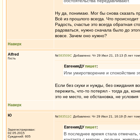
обстоятельства передавливают.
Ну да, понимаю. Мог бы снова сказать пр
Всё из прошлого всегда. Что происходит 
Радость, счастье это всегда обратная ст
радоваться, нужно сначала было до этого
вовсе. Зачем оно нужно?
Наверх
Alfred
№
583509
Добавлено: Чт 29 Июл 21, 15:13 (5 лет том
Гость
ЕвгенияДУ
пишет
:
Или умиротворение и спокойствие эт
Если без скуки и нужды, без ожидания во
пережить, что-то потерял - тогда да, ко
это не место, не обстановка, не условия
Наверх
Ю
№
583511
Добавлено: Чт 29 Июл 21, 16:19 (5 лет том
ЕвгенияДУ
пишет
:
Зарегистрирован:
02.05.2015
В последнее время стала отмечать, 
Суждений: 605
контакта с миром - людьми, животны