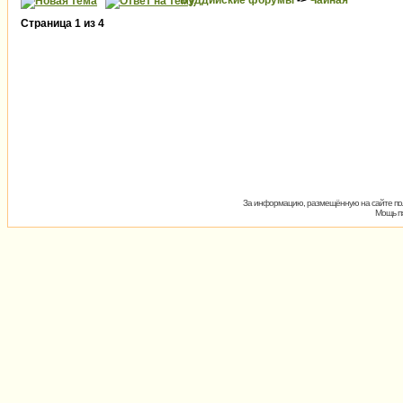
Буддийские форумы
->
Чайная
Страница
1
из
4
За информацию, размещённую на сайте пол
Мощь пх