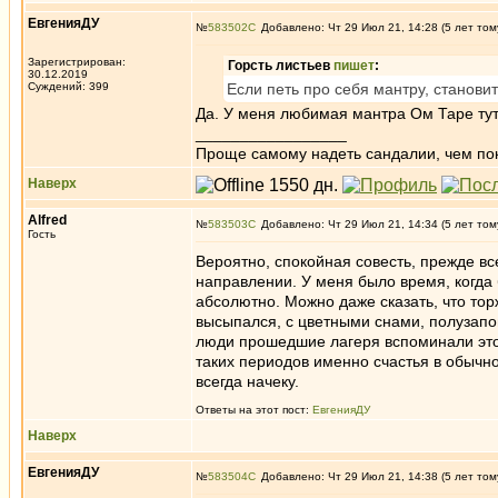
ЕвгенияДУ
№
583502
Добавлено: Чт 29 Июл 21, 14:28 (5 лет том
Зарегистрирован:
Горсть листьев
пишет
:
30.12.2019
Суждений: 399
Если петь про себя мантру, станови
Да. У меня любимая мантра Ом Таре тут 
_________________
Проще самому надеть сандалии, чем по
Наверх
Alfred
№
583503
Добавлено: Чт 29 Июл 21, 14:34 (5 лет том
Гость
Вероятно, спокойная совесть, прежде вс
направлении. У меня было время, когда
абсолютно. Можно даже сказать, что то
высыпался, с цветными снами, полузапо
люди прошедшие лагеря вспоминали это 
таких периодов именно счастья в обычн
всегда начеку.
Ответы на этот пост:
ЕвгенияДУ
Наверх
ЕвгенияДУ
№
583504
Добавлено: Чт 29 Июл 21, 14:38 (5 лет том