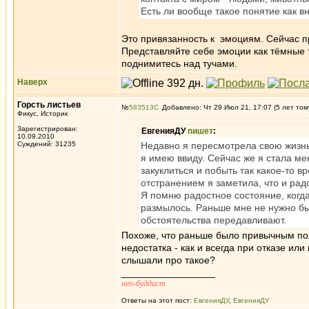
Есть ли вообще такое понятие как в
Это привязанность к эмоциям. Сейчас пр
Представляйте себе эмоции как тёмные т
поднимитесь над тучами.
Наверх
Горсть листьев
№
583513
Добавлено: Чт 29 Июл 21, 17:07 (5 лет том
Фикус, Историк
Зарегистрирован:
ЕвгенияДУ
пишет
:
10.09.2010
Суждений: 31235
Недавно я пересмотрела свою жизнь
я имею ввиду. Сейчас же я стала ме
закуклиться и побыть так какое-то вр
отстранением я заметила, что и рад
Я помню радостное состояние, когда
размылось. Раньше мне не нужно бы
обстоятельства передавливают.
Похоже, что раньше было привычным полу
недостатка - как и всегда при отказе и
слышали про такое?
_________________
нео-буддист
Ответы на этот пост:
ЕвгенияДУ
,
ЕвгенияДУ