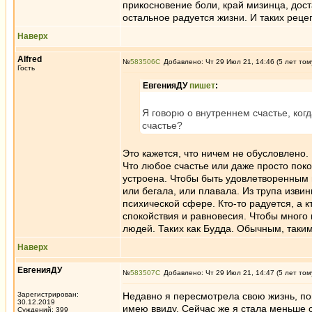
прикосновение боли, край мизинца, доста
остальное радуется жизни. И таких рецеп
Наверх
Alfred
№
583506
Добавлено: Чт 29 Июл 21, 14:46 (5 лет том
Гость
ЕвгенияДУ
пишет
:
Я говорю о внутреннем счастье, ког
счастье?
Это кажется, что ничем не обусловлено.
Что любое счастье или даже просто покой
устроена. Чтобы быть удовлетворенным и
или бегала, или плавала. Из трупа извин
психической сфере. Кто-то радуется, а 
спокойствия и равновесия. Чтобы много 
людей. Таких как Будда. Обычным, таким
Наверх
ЕвгенияДУ
№
583507
Добавлено: Чт 29 Июл 21, 14:47 (5 лет том
Зарегистрирован:
Недавно я пересмотрела свою жизнь, по
30.12.2019
имею ввиду. Сейчас же я стала меньше си
Суждений: 399