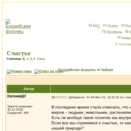
FAQ
Поиск
По
Профиль
Новы
В этом разд
Счастье
Страницы
1
,
2
,
3
,
4
След.
Буддийские форумы
->
Чайная
Автор
ЕвгенияДУ
№
583497
Добавлено: Чт 29 Июл 21, 14:10 (5 лет том
Зарегистрирован:
В последнее время стала отмечать, что н
30.12.2019
миром - людьми, животными, растениями,
Суждений: 399
Есть ли вообще такое понятие как внутр
Если все мы стремимся к счастью, то ка
нашей природе?