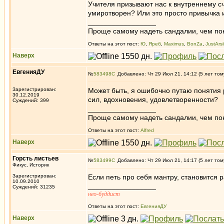
Учителя призывают нас к внутреннему сча
умиротворен? Или это просто привычка и
_________________
Проще самому надеть сандалии, чем по
Ответы на этот пост:
Ю
,
Яреб
,
Maximus
,
BonZa
,
JustArsi
Наверх
ЕвгенияДУ
№
583498
Добавлено: Чт 29 Июл 21, 14:12 (5 лет том
Зарегистрирован:
Может быть, я ошибочно путаю понятия ра
30.12.2019
сил, вдохновения, удовлетворенности?
Суждений: 399
_________________
Проще самому надеть сандалии, чем по
Ответы на этот пост:
Alfred
Наверх
Горсть листьев
№
583499
Добавлено: Чт 29 Июл 21, 14:17 (5 лет том
Фикус, Историк
Зарегистрирован:
Если петь про себя мантру, становится 
10.09.2010
_________________
Суждений: 31235
нео-буддист
Ответы на этот пост:
ЕвгенияДУ
Наверх