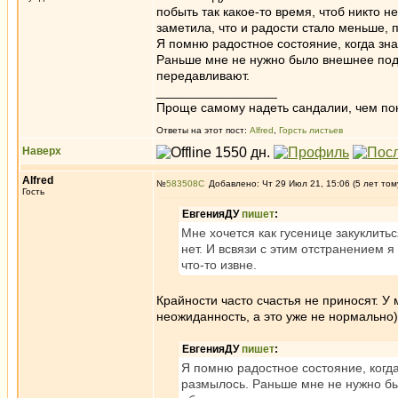
побыть так какое-то время, чтоб никто не
заметила, что и радости стало меньше, 
Я помню радостное состояние, когда зна
Раньше мне не нужно было внешнее подт
передавливают.
_________________
Проще самому надеть сандалии, чем по
Ответы на этот пост:
Alfred
,
Горсть листьев
Наверх
Alfred
№
583508
Добавлено: Чт 29 Июл 21, 15:06 (5 лет том
Гость
ЕвгенияДУ
пишет
:
Мне хочется как гусенице закуклитьс
нет. И всвязи с этим отстранением 
что-то извне.
Крайности часто счастья не приносят. У
неожиданность, а это уже не нормальн
ЕвгенияДУ
пишет
:
Я помню радостное состояние, когда
размылось. Раньше мне не нужно бы