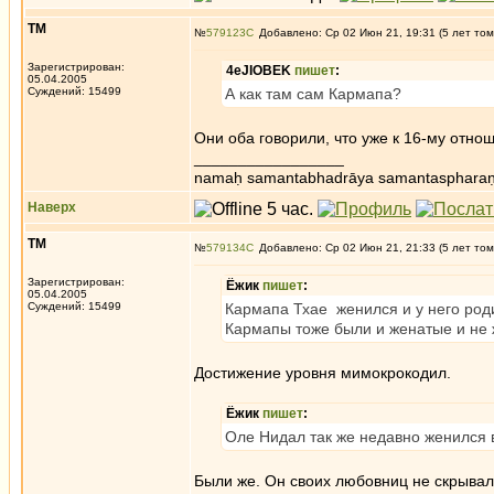
ТМ
№
579123
Добавлено: Ср 02 Июн 21, 19:31 (5 лет том
Зарегистрирован:
4eJIOBEK
пишет
:
05.04.2005
Суждений: 15499
А как там сам Кармапа?
Они оба говорили, что уже к 16-му отно
_________________
namaḥ samantabhadrāya samantaspharaṇ
Наверх
ТМ
№
579134
Добавлено: Ср 02 Июн 21, 21:33 (5 лет том
Зарегистрирован:
Ёжик
пишет
:
05.04.2005
Суждений: 15499
Кармапа Тхае женился и у него роди
Кармапы тоже были и женатые и не 
Достижение уровня мимокрокодил.
Ёжик
пишет
:
Оле Нидал так же недавно женился в
Были же. Он своих любовниц не скрывал