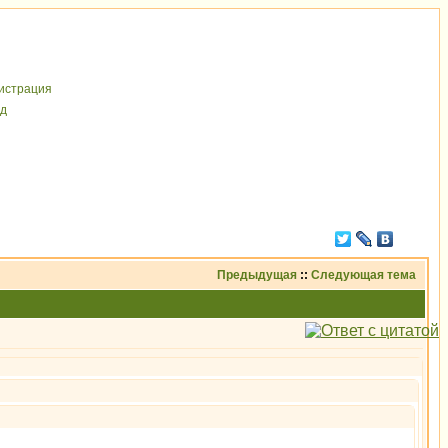
иcтрaция
д
Предыдущая
::
Следующая тема