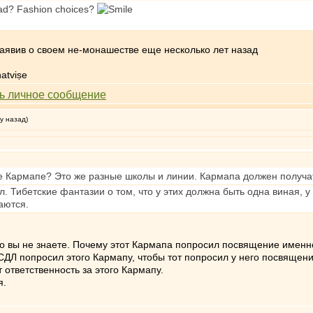
ad? Fashion choices?
аявив о своем не-монашестве еще несколько лет назад
atviṣe
у назад)
Кармапе? Это же разные школы и линии. Кармапа должен получат
 Тибетские фантазии о том, что у этих должна быть одна виная, у 
аются.
то вы не знаете. Почему этот Кармапа попросил посвящение именн
СДЛ попросил этого Кармапу, чтобы тот попросил у него посвящен
 ответственность за этого Кармапу.
я.