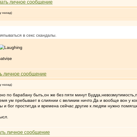
у назад)
япываться в секс скандалы.
atviṣe
у назад)
но по барабану быть,он же без пяти минут Будда,невозмутимость,
ремя ум пребывает в слиянии с великим ничто.Да и вообще вон у к
ы и бог простит,да и времена сейчас другие к людям нужно помяг
ысл.