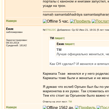
порталы с каноном и книгами запустил, к
усади на трон.
_________________
namaḥ samantabhadrāya samantaspharaṇ
Наверх
Ёжик
№
579122
Добавлено: Ср 02 Июн 21, 19:31 (5 лет том
заблокирован
ТМ
пишет
:
Зарегистрирован:
08.03.2014
Ёжик
пишет
:
Суждений: 16142
ТМ
Лучше официально жениться, че
Как ОН сделал? И женился и вляпа
Кармапа Тхае женился и у него родилась
Кармапы тоже были и женатые и не жена
Я думаю что еслиб Оргьен был бы по-умн
марионетка в их руках. Так сложилась е
Тем кто стоит за Оргьеном было важно ч
Ответы на этот пост:
ТМ
Наверх