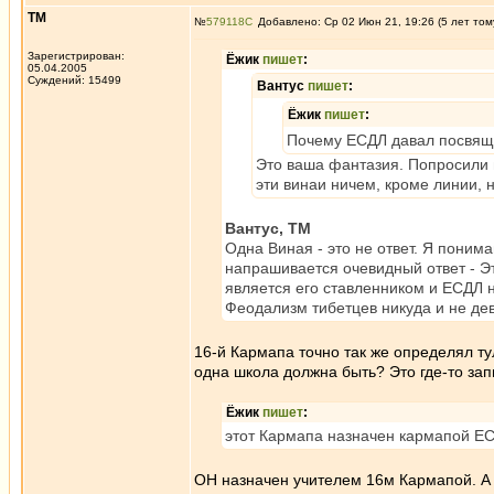
ТМ
№
579118
Добавлено: Ср 02 Июн 21, 19:26 (5 лет том
Зарегистрирован:
Ёжик
пишет
:
05.04.2005
Суждений: 15499
Вантус
пишет
:
Ёжик
пишет
:
Почему ЕСДЛ давал посвяще
Это ваша фантазия. Попросили и 
эти винаи ничем, кроме линии, 
Вантус, ТМ
Одна Виная - это не ответ. Я поним
напрашивается очевидный ответ - Э
является его ставленником и ЕСДЛ н
Феодализм тибетцев никуда и не де
16-й Кармапа точно так же определял тул
одна школа должна быть? Это где-то за
Ёжик
пишет
:
этот Кармапа назначен кармапой Е
ОН назначен учителем 16м Кармапой. А 