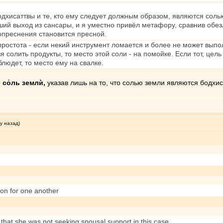
дхисаттвы и те, кто ему следует должным образом, являются соль
йший выход из сансары, и я уместно привёл метафору, сравнив об
опреснения становится пресной.
ростота - если некий инструмент ломается и более не может выпо
 солить продукты, то место этой соли - на помойке. Если тот, цел
людет, то место ему на свалке.
̀ со́ль землѝ,
указав лишь на то, что солью земли являются бодхи
у назад)
ion for one another
that she was not seeking spousal support in this case