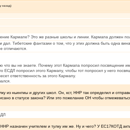
у назад)
ние Кармапе? Это же разные школы и линии. Кармапа должен пол
дал. Тибетские фантазии о том, что у этих должна быть одна виная
не отличаются.
аю что вы не знаете. Почему этот Кармапа попросил посвящение и
то ЕСДЛ попросил этого Кармапу, чтобы тот попросил у него посв
есет ответственность за этого Кармапу.
вался.
ку из ньингмы и других школ. Он, кст, ННР так определил и отправ
писано в статусе закона? Или это пожелание ОН чтобы отмежевать
СДЛ
ННР назначен учителем и тулку им же. Ну и чего? У ЕС17КОТД акти