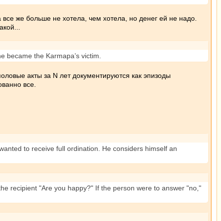
а все же больше не хотела, чем хотела, но денег ей не надо.
кой...
he became the Karmapa’s victim.
 половые акты за N лет документируются как эпизоды
ованно все.
wanted to receive full ordination. He considers himself an
 the recipient "Are you happy?" If the person were to answer "no,"