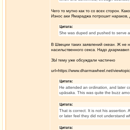
Чего то мутно как то со всех сторон. Ка
Износ аки Ямараджа потрошит нараков, 
Цитата:
She was duped and pushed to serve as
В Швеции таких заявлений океан. Ж не н
насильственного секса. Надо дхармавил 
ЗЫ тему уже обсуждали частично
url=https://www.dharmawheel.net/viewtop
Цитата:
He attended an ordination, and later co
upāsaka. This was quite the buzz amon
Цитата:
That is correct. It is not his assertio
or later feel they did not understand w
Цитата: