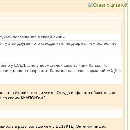
учать посвящения в своей линии.
, у этих другая - это феодализм, не дхарма. Тем более, что
менно у ЕСДЛ, а не у держателей своей линии Кагью. Но
ящение, проще говоря этот Кармапа назначен кармапой ЕСДЛ и
ил его в Италию жить и учить. Откуда инфа, что обязательно
ся со своим ККАПОН'ом?
вность в разы больше чем у ЕС17КТД. Он книги пишет,