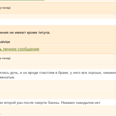
у назад)
шения не имеют кроме титула.
atviṣe
у назад)
лась дочь, и он вроде счастлив в браке, у него все хорошо, никак
женатые.
о второй раз после смерти Ханны. Никаких скандалов нет.
.