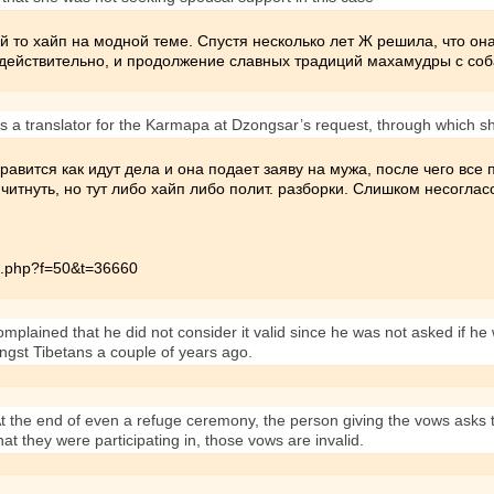
кой то хайп на модной теме. Спустя несколько лет Ж решила, что он
действительно, и продолжение славных традиций махамудры с соба
 a translator for the Karmapa at Dzongsar’s request, through which s
равится как идут дела и она подает заяву на мужа, после чего все
читнуть, но тут либо хайп либо полит. разборки. Слишком несоглас
ic.php?f=50&t=36660
mplained that he did not consider it valid since he was not asked if he 
gst Tibetans a couple of years ago.
n. At the end of even a refuge ceremony, the person giving the vows asks
hat they were participating in, those vows are invalid.