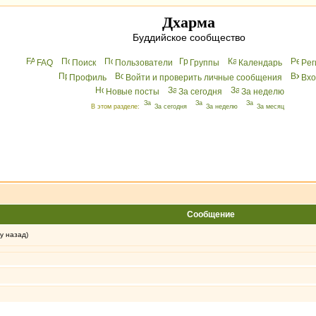
Дхарма
Буддийское сообщество
FAQ
Поиск
Пользователи
Группы
Календарь
Peг
Профиль
Войти и проверить личные сообщения
Вхo
Новые посты
За сегодня
За неделю
В этом разделе:
За сегодня
За неделю
За месяц
Сообщение
у назад)