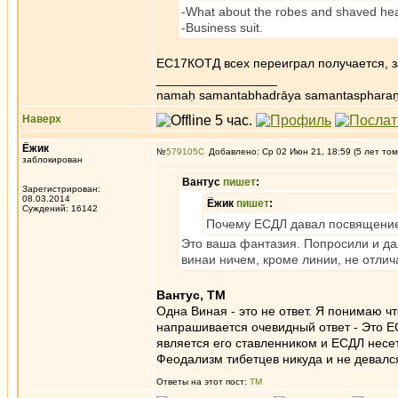
-What about the robes and shaved he
-Business suit.
ЕС17КОТД всех переиграл получается, з
_________________
namaḥ samantabhadrāya samantaspharaṇ
Наверх
Ёжик
№
579105
Добавлено: Ср 02 Июн 21, 18:59 (5 лет том
заблокирован
Вантус
пишет
:
Зарегистрирован:
08.03.2014
Ёжик
пишет
:
Суждений: 16142
Почему ЕСДЛ давал посвящение 
Это ваша фантазия. Попросили и дал.
винаи ничем, кроме линии, не отлич
Вантус, ТМ
Одна Виная - это не ответ. Я понимаю ч
напрашивается очевидный ответ - Это Е
является его ставленником и ЕСДЛ несет
Феодализм тибетцев никуда и не девалс
Ответы на этот пост:
ТМ