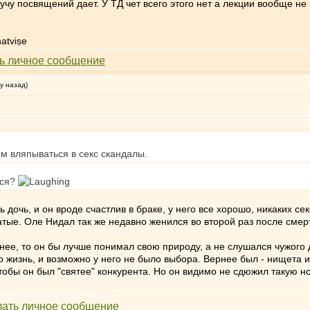
учу посвящений дает. У ТД чет всего этого нет а лекции вообще не
atviṣe
у назад)
м вляпываться в секс скандалы.
лся?
 дочь, и он вроде счастлив в браке, у него все хорошо, никаких с
тые. Оле Нидал так же недавно женился во второй раз после смерт
ее, то он бы лучше понимал свою природу, а не слушался чужого 
го жизнь, и возможно у него не было выбора. Вернее был - нищета 
тобы он был "святее" конкурента. Но он видимо не сдюжил такую н