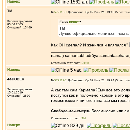
Наверх
ТМ
№
579115
Добавлено: Ср 02 Июн 21, 19:13 (5 лет том
Зарегистрирован:
Ёжик
пишет
:
05.04.2005
Суждений: 15499
ТМ
Лучше официально жениться, чем вл
Как ОН сделал? И женился и вляпался?
_________________
namaḥ samantabhadrāya samantaspharaṇ
Ответы на этот пост:
Ёжик
Наверх
4eJIOBEK
№
579117
Добавлено: Ср 02 Июн 21, 19:24 (5 лет том
Зарегистрирован:
А как там сам Кармапа?Ему все это долж
15.01.2019
поступки как и положено кармой,в это в
Суждений: 2820
гомосятском и ничего,типа все мы грешн
_________________
Свобода или смерть
Бессмыслие или см
Ответы на этот пост:
ТМ
Наверх