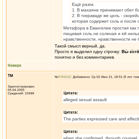
Ещё разок.
1. В махаяне принимают обет бо
2. В тхераваде же цель - скоре
которая содержит соль и после 
Метафора в Евангелии простая как п
пищевая соль не соленая и ей нельзя
нравственности, нравственности не б
Такой смысл верный, да.
Просто я выделил одну строчку:
Вы̀ є҆сте
понятно и без комментариев.
Наверх
ТМ
№
579101
Добавлено: Ср 02 Июн 21, 18:51 (5 лет том
Зарегистрирован:
05.04.2005
Цитата:
Суждений: 15499
alleged sexual assault
Цитата:
The parties expressed care and affect
Цитата:
when she confirmed, through counsel, 