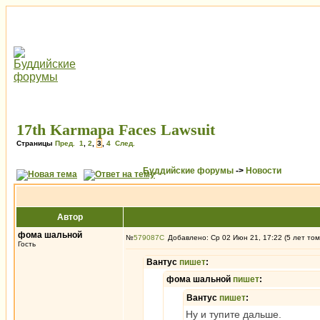
17th Karmapa Faces Lawsuit
Страницы
Пред.
1
,
2
,
3
,
4
След.
Буддийские форумы
->
Новости
Автор
фома шальной
№
579087
Добавлено: Ср 02 Июн 21, 17:22 (5 лет том
Гость
Вантус
пишет
:
фома шальной
пишет
:
Вантус
пишет
:
Ну и тупите дальше.