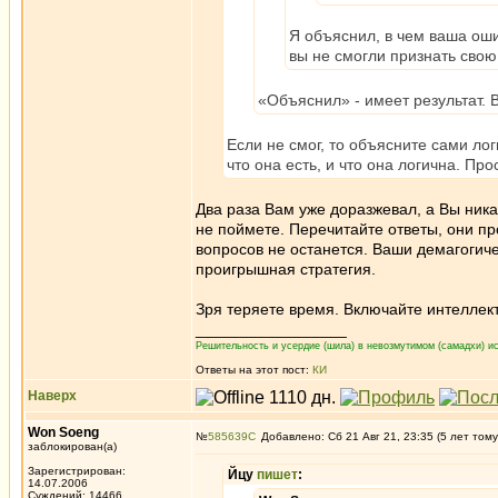
Я объяснил, в чем ваша ошиб
вы не смогли признать свою
«Объяснил» - имеет результат. 
Если не смог, то объясните сами лог
что она есть, и что она логична. Про
Два раза Вам уже доразжевал, а Вы никак
не поймете. Перечитайте ответы, они пр
вопросов не останется. Ваши демагогич
проигрышная стратегия.
Зря теряете время. Включайте интеллект
_________________
Решительность и усердие (шила) в невозмутимом (самадхи) ис
Ответы на этот пост:
КИ
Наверх
Won Soeng
№
585639
Добавлено: Сб 21 Авг 21, 23:35 (5 лет тому
заблокирован(а)
Зарегистрирован:
Йцу
пишет
:
14.07.2006
Суждений: 14466