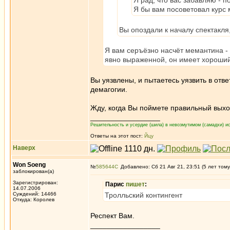
Я рад, что вас забавляю -
Я бы вам посоветовал курс
Вы опоздали к началу спектакля,
Я вам серъёзно насчёт мемантина -
явно выраженной, он имеет хороши
Вы уязвлены, и пытаетесь уязвить в отве
демагогии.
Жду, когда Вы поймете правильный выход
_________________
Решительность и усердие (шила) в невозмутимом (самадхи) ис
Ответы на этот пост:
Йцу
Наверх
Won Soeng
№
585644
Добавлено: Сб 21 Авг 21, 23:51 (5 лет тому
заблокирован(а)
Зарегистрирован:
Парис
пишет
:
14.07.2006
Суждений: 14466
Тролльский контингент
Откуда: Королев
Респект Вам.
_________________