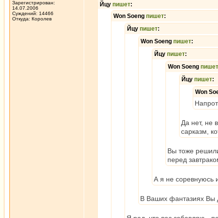
Зарегистрирован:
Йцу
пишет
:
14.07.2006
Суждений: 14466
Won Soeng
пишет
:
Откуда: Королев
Йцу
пишет
:
Won Soeng
пишет
:
Йцу
пишет
:
Won Soeng
пише
Йцу
пишет
:
Won So
Напрот
Да нет, не 
сарказм, к
Вы тоже решили
перед завтрако
А я не соревнуюсь 
В Ваших фантазиях Вы д