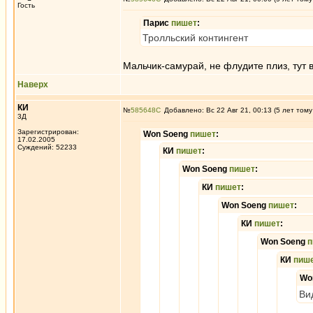
Гость
Парис
пишет
:
Тролльский контингент
Мальчик-самурай, не флудите плиз, тут
Наверх
КИ
№
585648
Добавлено: Вс 22 Авг 21, 00:13 (5 лет тому
3Д
Зарегистрирован:
Won Soeng
пишет
:
17.02.2005
Суждений: 52233
КИ
пишет
:
Won Soeng
пишет
:
КИ
пишет
:
Won Soeng
пишет
:
КИ
пишет
:
Won Soeng
п
КИ
пиш
Wo
Ви