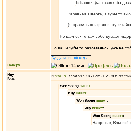
В Ваших фантазиях Вы драко
Забавная ящерка, а зубы то выб
(я правильно играю в эту китайс
Не важно, что там себе думает ящерк
Но ваши зубы то разлетелись, уже не со
_________________
Буддизм чистой воды
Наверх
Йцу
№
585637
Добавлено: Сб 21 Авг 21, 23:30 (5 лет тому
Гость
Won Soeng
пишет
:
Йцу
пишет
:
Won Soeng
пишет
:
Йцу
пишет
:
Won Soeng
пишет
:
Напротив, Вам всё 