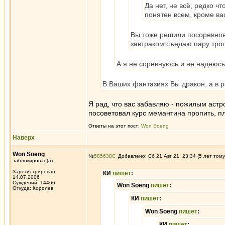
Да нет, не всё, редко ч
понятен всем, кроме ва
Вы тоже решили посоревнов
завтраком съедаю пару тро
А я не соревнуюсь и не надеюс
В Ваших фантазиях Вы дракон, а в р
Я рад, что вас забавляю - пожилым аст
посоветовал курс мемантина пропить, 
Ответы на этот пост:
Won Soeng
Наверх
Won Soeng
№
585638
Добавлено: Сб 21 Авг 21, 23:34 (5 лет тому
заблокирован(а)
Зарегистрирован:
КИ
пишет
:
14.07.2006
Суждений: 14466
Won Soeng
пишет
:
Откуда: Королев
КИ
пишет
:
Won Soeng
пишет
:
КИ
пишет
: