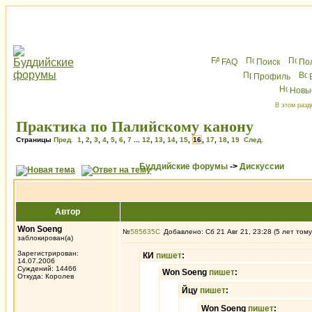
FAQ
Поиск
По
Профиль
Новы
В этом разд
Практика по Палийскому канону
Страницы
Пред.
1
,
2
,
3
,
4
,
5
,
6
,
7
...
12
,
13
,
14
,
15
,
16
,
17
,
18
,
19
След.
Буддийские форумы
->
Дискуссии
Автор
Won Soeng
№
585635
Добавлено: Сб 21 Авг 21, 23:28 (5 лет тому
заблокирован(а)
Зарегистрирован:
КИ
пишет
:
14.07.2006
Суждений: 14466
Won Soeng
пишет
:
Откуда: Королев
Йцу
пишет
:
Won Soeng
пишет
: