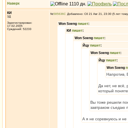
Наверх
КИ
№
585636
Добавлено: Сб 21 Авг 21, 23:30 (5 лет тому
3Д
Зарегистрирован:
Won Soeng
пишет
:
17.02.2005
Суждений: 52233
КИ
пишет
:
Won Soeng
пишет
:
Йцу
пишет
:
Won Soeng
пишет
:
Йцу
пишет
:
Won Soeng
п
Напротив, 
Да нет, не всё,
который поняте
Вы тоже решили по
завтраком съедаю п
А я не соревнуюсь и не