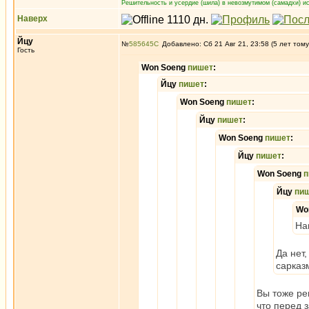
Решительность и усердие (шила) в невозмутимом (самадхи) ис
Наверх
Йцу
№
585645
Добавлено: Сб 21 Авг 21, 23:58 (5 лет тому
Гость
Won Soeng
пишет
:
Йцу
пишет
:
Won Soeng
пишет
:
Йцу
пишет
:
Won Soeng
пишет
:
Йцу
пишет
:
Won Soeng
п
Йцу
пи
Wo
На
Да нет,
сарказ
Вы тоже ре
что перед 