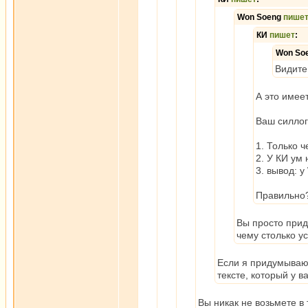
Won Soeng
пише
КИ
пишет
:
Won So
Видите
А это имее
Ваш силлог
1. Только 
2. У КИ ум 
3. вывод: у
Правильно
Вы просто при
чему столько у
Если я придумываю,
тексте, который у в
Вы никак не возьмете в 