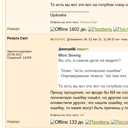
То есть вы вот это вот на голубом глазу 
_________________
Upāsaka
Ответы на этот пост:
Рената Скот
Наверх
Рената Скот
№
585669
Добавлено: Вс 22 Авг 21, 11:49 (5 лет тому
ДмитрийБ
пишет
:
Зарегистрирован:
29.09.2017
Won Soeng
Суждений: 14208
Вы что, в самом деле не видите?
- Тезис: "есть логическая ошибка"
- Опровержение тезиса: "её там нет,
То есть вы вот это вот на голубом гл
Прошу прощения, но вроде бы КИ не соо
логическую ошибку нашёл, но другим соо
оповестили других, что нашли ошибку, н
ошибку, то какие могут быть причины у 
Ответы на этот пост:
КИ
Наверх