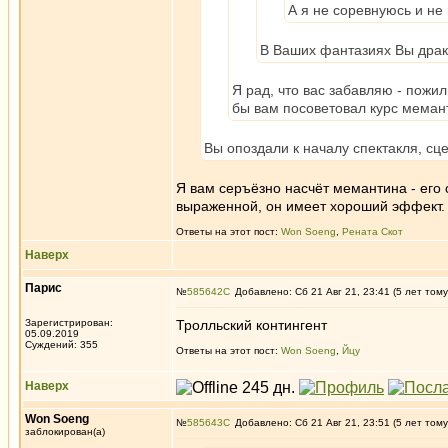
А я не соревнуюсь и не
В Ваших фантазиях Вы драко
Я рад, что вас забавляю - пож
бы вам посоветовал курс меман
Вы опоздали к началу спектакля, сце
Я вам серъёзно насчёт мемантина - его
выраженной, он имеет хороший эффект.
Ответы на этот пост:
Won Soeng
,
Рената Скот
Наверх
Парис
№
585642
Добавлено: Сб 21 Авг 21, 23:41 (5 лет тому
Зарегистрирован:
Тролльский контингент
05.09.2019
Суждений: 355
Ответы на этот пост:
Won Soeng
,
Йцу
Наверх
Won Soeng
№
585643
Добавлено: Сб 21 Авг 21, 23:51 (5 лет тому
заблокирован(а)