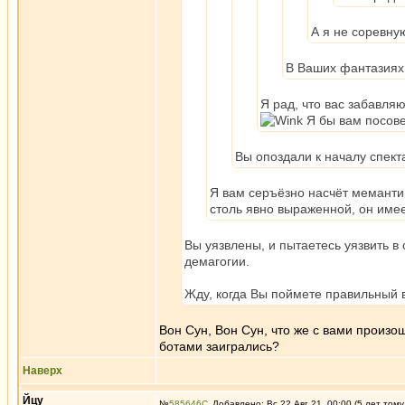
А я не соревну
В Ваших фантазиях 
Я рад, что вас забавля
Я бы вам посове
Вы опоздали к началу спекта
Я вам серъёзно насчёт меманти
столь явно выраженной, он име
Вы уязвлены, и пытаетесь уязвить в 
демагогии.
Жду, когда Вы поймете правильный в
Вон Сун, Вон Сун, что же с вами произо
ботами заигрались?
Наверх
Йцу
№
585646
Добавлено: Вс 22 Авг 21, 00:00 (5 лет тому