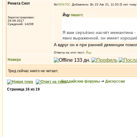
Рената Скот
№
585670
Добавлено: Вс 22 Авг 21, 11:53 (5 лет тому
Йцу
пишет
:
Зарегистрирован:
29.09.2017
Суждений: 14208
Я вам серъёзно насчёт мемантина -
явно выраженной, он имеет хороши
А вдруг он и при ранней деменции помо
Ответы на этот пост:
Йцу
Наверх
Тред сейчас никто не читает.
Буддийские форумы
->
Дискуссии
Страница
16
из
19