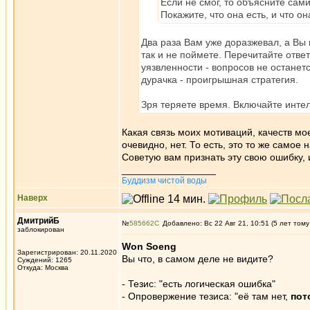
Если не смог, то объясните сами
Покажите, что она есть, и что о
Два раза Вам уже доразжевал, а Вы н
так и не поймете. Перечитайте ответ
уязвленности - вопросов не остане
дурачка - проигрышная стратегия.
Зря теряете время. Включайте интел
Какая связь моих мотиваций, качеств мо
очевидно, нет. То есть, это то же самое
Советую вам признать эту свою ошибку, 
_________________
Буддизм чистой воды
Наверх
ДмитрийБ
№
585662
Добавлено: Вс 22 Авг 21, 10:51 (5 лет тому
заблокирован
Won Soeng
Зарегистрирован: 20.11.2020
Вы что, в самом деле не видите?
Суждений: 1265
Откуда: Москва
- Тезис: "есть логическая ошибка"
- Опровержение тезиса: "её там нет,
пот