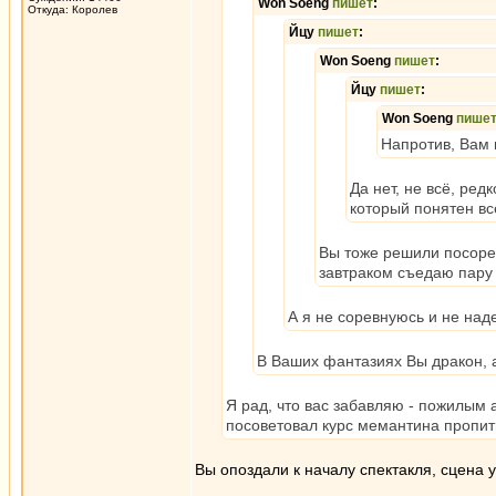
Won Soeng
пишет
:
Откуда: Королев
Йцу
пишет
:
Won Soeng
пишет
:
Йцу
пишет
:
Won Soeng
пише
Напротив, Вам 
Да нет, не всё, ред
который понятен вс
Вы тоже решили посоре
завтраком съедаю пару 
А я не соревнуюсь и не на
В Ваших фантазиях Вы дракон, а
Я рад, что вас забавляю - пожилым
посоветовал курс мемантина пропи
Вы опоздали к началу спектакля, сцена у
_________________