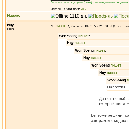
Решительность и усердие (шила) в невозмутимом (самадхи) ис
Ответы на этот пост:
Йцу
Наверх
Йцу
№
585641
Добавлено: Сб 21 Авг 21, 23:39 (5 лет тому
Гость
Won Soeng
пишет
:
Йцу
пишет
:
Won Soeng
пишет
:
Йцу
пишет
:
Won Soeng
пишет
:
Йцу
пишет
:
Won Soeng
п
Напротив, 
Да нет, не всё,
который поняте
Вы тоже решили по
завтраком съедаю п