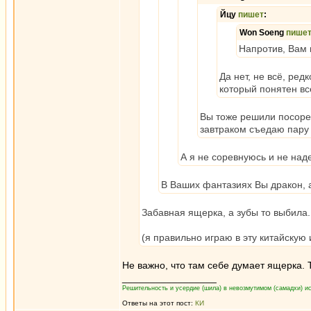
Йцу
пишет
:
Won Soeng
пише
Напротив, Вам 
Да нет, не всё, ред
который понятен вс
Вы тоже решили посоре
завтраком съедаю пару 
А я не соревнуюсь и не на
В Ваших фантазиях Вы дракон, а
Забавная ящерка, а зубы то выбила.
(я правильно играю в эту китайскую 
Не важно, что там себе думает ящерка. Т
_________________
Решительность и усердие (шила) в невозмутимом (самадхи) ис
Ответы на этот пост:
КИ