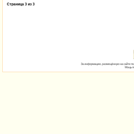
Страница
3
из
3
За информацию, размещённую на сайте пол
Мощь пх