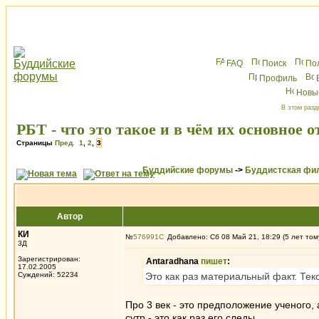
FAQ
Поиск
По
Профиль
Новы
В этом разд
РБТ - что это такое и в чём их основное 
Страницы
Пред.
1
,
2
,
3
Буддийские форумы
->
Буддистская фи
Автор
КИ
№
576991
Добавлено: Сб 08 Май 21, 18:29 (5 лет том
3Д
Зарегистрирован:
Antaradhana
пишет
:
17.02.2005
Суждений: 52234
Это как раз материальный факт. Текст
Про 3 век - это предположение ученого,
сутр - это как раз его следы.