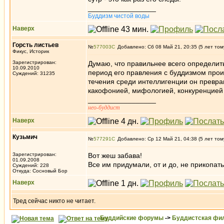
_________________
Буддизм чистой воды
Наверх
Горсть листьев
№
577003
Добавлено: Сб 08 Май 21, 20:35 (5 лет том
Фикус, Историк
Зарегистрирован:
Думаю, что правильнее всего определить 
10.09.2010
период его правления с буддизмом прои
Суждений: 31235
течения среди интеллигенции он превра
какофонией, мифологией, конкуренцией 
_________________
нео-буддист
Наверх
Кузьмич
№
577291
Добавлено: Ср 12 Май 21, 04:38 (5 лет том
Зарегистрирован:
Вот жеш забава!
01.09.2008
Все им придумали, от и до, не прикопать
Суждений: 228
Откуда: Сосновый Бор
Наверх
Тред сейчас никто не читает.
Буддийские форумы
->
Буддистская фи