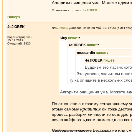
Алгоритм очищения ума. Можете адски 
Ответы на этот пост:
4eJIOBEK
Наверх
4eJIOBEK
№
578558
Добавлено: Пт 28 Май 21, 16:23 (5 лет том
Зарегистрирован:
Йцу
пишет
:
15.01.2019
Суждений: 2820
4eJIOBEK
пишет
:
muscardin
пишет
:
4eJIOBEK
пишет
:
Буддизм это ластик кот
Это ужасно, значит вы пони
Ну ка опишите в нескольких слов
Алгоритм очищения ума. Можете адс
По отношению к твоему сегодняшнему ум
нравится
этому самому
он тоже дестру
процесс разборки личности,то есть дест
вечно кайфовать,всем намасте,шлю всем 
_________________
Свобода или смерть
Бессмыслие или см