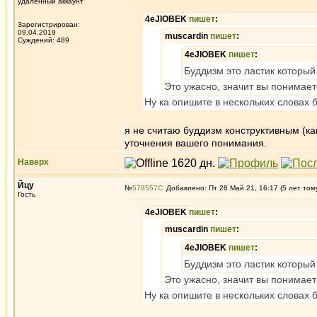
удаленный аккаунт
4eJIOBEK
пишет
:
Зарегистрирован:
09.04.2019
muscardin
пишет
:
Суждений: 489
4eJIOBEK
пишет
:
Буддизм это ластик который
Это ужасно, значит вы понимает
Ну ка опишите в нескольких словах б
я не считаю буддизм конструктивным (как
уточнения вашего понимания.
Наверх
Йцу
№
578557
Добавлено: Пт 28 Май 21, 16:17 (5 лет том
Гость
4eJIOBEK
пишет
:
muscardin
пишет
:
4eJIOBEK
пишет
:
Буддизм это ластик который
Это ужасно, значит вы понимает
Ну ка опишите в нескольких словах б