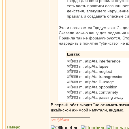
твёрдо для себя решили неукосн
есть часть практики осознаннос
действия, влекущего нарушение 
правила и создавать опасные си
Это и называется "додумывать" - дел
Сказали можно чашу для подаяния и
Правила так не формулируются. Это
навредить в понятие "убийство" не в
Цитата:
अतिपात m. atipAta interference
अतिपात m. atipAta lapse
अतिपात m. atipAta neglect
अतिपात m. atipAta transgression
अतिपात m. atipAta ill-usage
अतिपात m. atipAta opposition
अतिपात m. atipAta contrariety
अतिपात m. atipAta passing away
В первый обет входит "не отнимать жизни
джайнской ахимсой напутали, видимо.
_________________
нео-буддист
Наверх