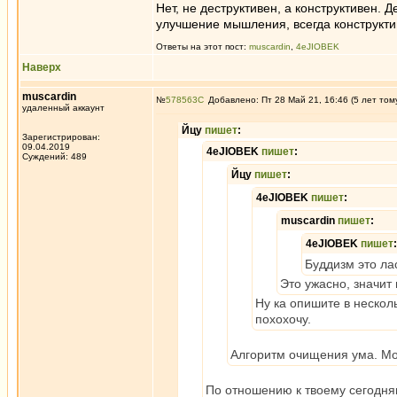
Нет, не деструктивен, а конструктивен.
улучшение мышления, всегда конструкти
Ответы на этот пост:
muscardin
,
4eJIOBEK
Наверх
muscardin
№
578563
Добавлено: Пт 28 Май 21, 16:46 (5 лет том
удаленный аккаунт
Йцу
пишет
:
Зарегистрирован:
09.04.2019
4eJIOBEK
пишет
:
Суждений: 489
Йцу
пишет
:
4eJIOBEK
пишет
:
muscardin
пишет
:
4eJIOBEK
пишет
:
Буддизм это ла
Это ужасно, значит
Ну ка опишите в несколь
похохочу.
Алгоритм очищения ума. Мо
По отношению к твоему сегодня