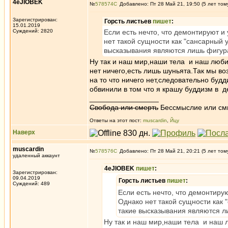
4eJIOBEK
№
578574
Добавлено: Пт 28 Май 21, 19:50 (5 лет том
Зарегистрирован:
Горсть листьев
пишет
:
15.01.2019
Суждений: 2820
Если есть нечто, что демонтируют и 
нет такой сущности как "сансарный у
высказывания являются лишь фигур
Ну так и наш мир,наши тела и наш люби
нет ничего,есть лишь шуньята.Так мы во
на то что ничего нет,следовательно буд
обвинили в том что я крашу буддизм в 
_________________
Свобода или смерть
Бессмыслие или см
Ответы на этот пост:
muscardin
,
Йцу
Наверх
muscardin
№
578576
Добавлено: Пт 28 Май 21, 20:21 (5 лет том
удаленный аккаунт
4eJIOBEK
пишет
:
Зарегистрирован:
09.04.2019
Горсть листьев
пишет
:
Суждений: 489
Если есть нечто, что демонтирую
Однако нет такой сущности как 
такие высказывания являются л
Ну так и наш мир,наши тела и наш 