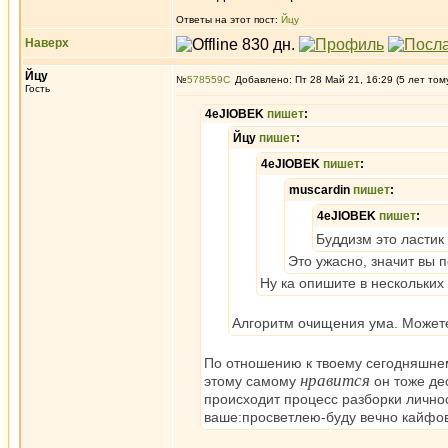
Ответы на этот пост:
Йцу
Наверх
Йцу
№
578559
Добавлено: Пт 28 Май 21, 16:29 (5 лет том
Гость
4eJIOBEK
пишет
:
Йцу
пишет
:
4eJIOBEK
пишет
:
muscardin
пишет
:
4eJIOBEK
пишет
:
Буддизм это ластик
Это ужасно, значит вы 
Ну ка опишите в нескольких 
Алгоритм очищения ума. Можете
По отношению к твоему сегодняшнем
нравится
этому самому
он тоже дес
происходит процесс разборки личнос
ваше:просветлею-буду вечно кайфов