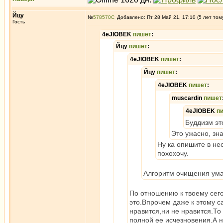
Йцу
№
578570
Добавлено: Пт 28 Май 21, 17:10 (5 лет том
Гость
4eJIOBEK
пишет
:
Йцу
пишет
:
4eJIOBEK
пишет
:
Йцу
пишет
:
4eJIOBEK
пишет
:
muscardin
пишет
4eJIOBEK
п
Буддизм эт
Это ужасно, зн
Ну ка опишите в нес
похохочу.
Алгоритм очищения ума
По отношению к твоему сего
это.Впрочем даже к этому 
нравится,ни не нравится.То
полной ее исчезновения.А 