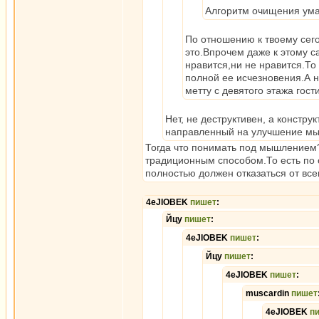
Алгоритм очищения ума
По отношению к твоему сего
это.Впрочем даже к этому 
нравится,ни не нравится.То
полной ее исчезновения.А 
метту с девятого этажа гост
Нет, не деструктивен, а констру
направленный на улучшение мыш
Тогда что понимать под мышлением?
традиционным способом.То есть по
полностью должен отказаться от всег
4eJIOBEK
пишет
:
Йцу
пишет
:
4eJIOBEK
пишет
:
Йцу
пишет
:
4eJIOBEK
пишет
:
muscardin
пишет
4eJIOBEK
п