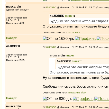
muscardin
№
578553
Добавлено: Пт 28 Май 21, 15:53 (5 лет том
удаленный аккаунт
4eJIOBEK
пишет
:
Зарегистрирован:
09.04.2019
Буддизм это ластик который стирает
Суждений: 489
Это ужасно, значит вы понимаете буддиз
Ответы на этот пост:
4eJIOBEK
Наверх
4eJIOBEK
№
578554
Добавлено: Пт 28 Май 21, 16:08 (5 лет том
Зарегистрирован:
muscardin
пишет
:
15.01.2019
Суждений: 2820
4eJIOBEK
пишет
:
Буддизм это ластик который сти
Это ужасно, значит вы понимаете бу
Ну ка опишите в нескольких словах будди
_________________
Свобода или смерть
Бессмыслие или см
Ответы на этот пост:
muscardin
,
Йцу
Наверх
muscardin
№
578555
Добавлено: Пт 28 Май 21, 16:16 (5 лет том