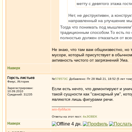
метту с девятого этажа гост
Нет, не деструктивен, а констру
направленный на улучшение мыш
Тогда что понимать под мышлением?
традиционным способом.То есть по
полностью должен отказаться от всег
Не знаю, что там вам общеизвестно, но
мусоре, который присутствует в обычном
активность чистого от загрязнений Ума.
Наверх
Горсть листьев
№
578573
Добавлено: Пт 28 Май 21, 18:52 (5 лет том
Фикус, Историк
Зарегистрирован:
Если есть нечто, что демонтируют и унич
10.09.2010
такой сущности как "сансарный ум", кот
Суждений: 31235
являются лишь фигурами речи.
_________________
нео-буддист
Ответы на этот пост:
4eJIOBEK
Наверх