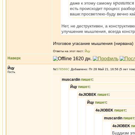
нравится
даже к этому самому
есть происходит процесс разбор
ваше:просветлею-буду вечно кай
Нет, не деструктивен, а конструкти
улучшение мышления, всегда констр
Итоговое угасание мышления (нирвана)
Ответы на этот пост:
Йцу
Наверх
Йцу
№
578566
Добавлено: Пт 28 Май 21, 16:56 (5 лет том
Гость
muscardin
пишет
:
Йцу
пишет
:
4eJIOBEK
пишет
:
Йцу
пишет
:
4eJIOBEK
пишет
:
muscardin
пишет
4eJIOBEK
п
Буддизм эт