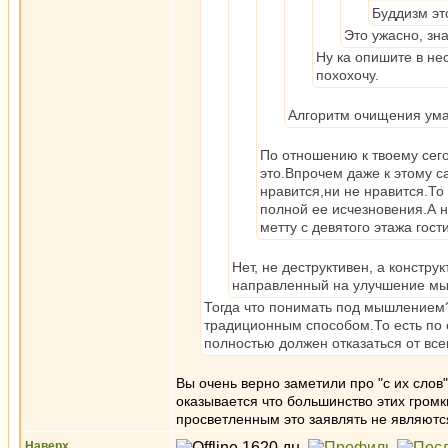
Буддизм эт
Это ужасно, зн
Ну ка опишите в нес
похохочу.
Алгоритм очищения ума
По отношению к твоему сего
это.Впрочем даже к этому 
нравится,ни не нравится.То
полной ее исчезновения.А 
метту с девятого этажа гост
Нет, не деструктивен, а констру
направленный на улучшение мыш
Тогда что понимать под мышлением?
традиционным способом.То есть по
полностью должен отказаться от всег
Вы очень верно заметили про "с их слов
оказывается что большинство этих гром
просветленным это заявлять не являютс
Наверх