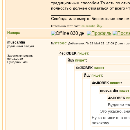
традиционным способом.То есть по отн
полностью должен отказаться от всего чт
_________________
Свобода или смерть
Бессмыслие или см
Ответы на этот пост:
muscardin
,
Йцу
Наверх
muscardin
№
578569
Добавлено: Пт 28 Май 21, 17:09 (5 лет том
удаленный аккаунт
4eJIOBEK
пишет
:
Зарегистрирован:
09.04.2019
Йцу
пишет
:
Суждений: 489
4eJIOBEK
пишет
:
Йцу
пишет
:
4eJIOBEK
пишет
:
muscardin
пишет
4eJIOBEK
п
Буддизм эт
Это ужасно, зн
Ну ка опишите в нес
похохочу.