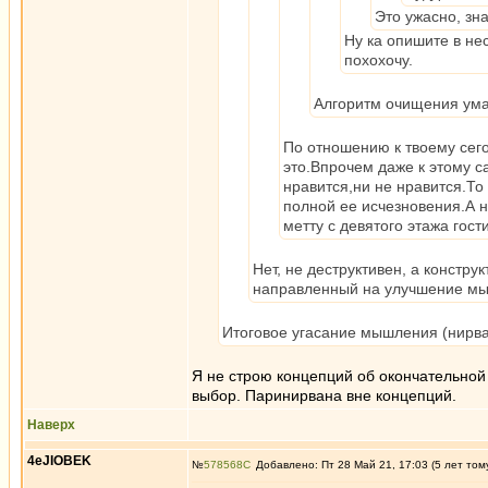
Это ужасно, зн
Ну ка опишите в нес
похохочу.
Алгоритм очищения ума
По отношению к твоему сего
это.Впрочем даже к этому 
нравится,ни не нравится.То
полной ее исчезновения.А 
метту с девятого этажа гост
Нет, не деструктивен, а констру
направленный на улучшение мыш
Итоговое угасание мышления (нирва
Я не строю концепций об окончательной 
выбор. Паринирвана вне концепций.
Наверх
4eJIOBEK
№
578568
Добавлено: Пт 28 Май 21, 17:03 (5 лет том