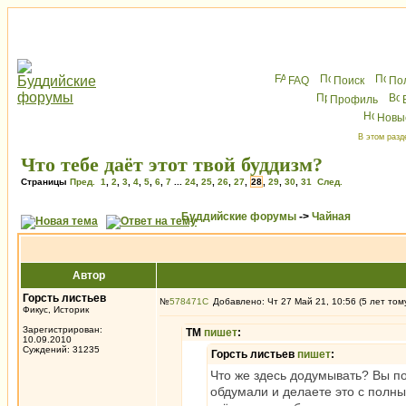
FAQ
Поиск
По
Профиль
Новы
В этом разд
Что тебе даёт этот твой буддизм?
Страницы
Пред.
1
,
2
,
3
,
4
,
5
,
6
,
7
...
24
,
25
,
26
,
27
,
28
,
29
,
30
,
31
След.
Буддийские форумы
->
Чайная
Автор
Горсть листьев
№
578471
Добавлено: Чт 27 Май 21, 10:56 (5 лет том
Фикус, Историк
Зарегистрирован:
ТМ
пишет
:
10.09.2010
Суждений: 31235
Горсть листьев
пишет
:
Что же здесь додумывать? Вы по
обдумали и делаете это с полны