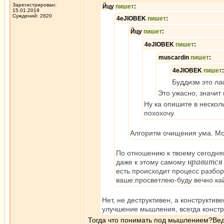
Зарегистрирован:
Йцу
пишет
:
15.01.2019
Суждений: 2820
4eJIOBEK
пишет
:
Йцу
пишет
:
4eJIOBEK
пишет
:
muscardin
пишет
:
4eJIOBEK
пишет
:
Буддизм это ла
Это ужасно, значит
Ну ка опишите в несколь
похохочу.
Алгоритм очищения ума. Мо
По отношению к твоему сегодня
нравится
даже к этому самому
есть происходит процесс разбор
ваше:просветлею-буду вечно кай
Нет, не деструктивен, а конструкти
улучшение мышления, всегда констр
Тогда что понимать под мышлением?Ведь