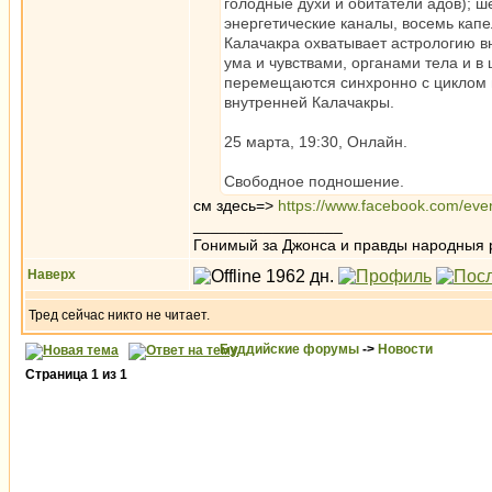
голодные духи и обитатели адов); ш
энергетические каналы, восемь капе
Калачакра охватывает астрологию вн
ума и чувствами, органами тела и 
перемещаются синхронно с циклом п
внутренней Калачакры.
25 марта, 19:30, Онлайн.
Свободное подношение.
см здесь=>
https://www.facebook.com/e
_________________
Гонимый за Джонса и правды народныя 
Наверх
Тред сейчас никто не читает.
Буддийские форумы
->
Новости
Страница
1
из
1