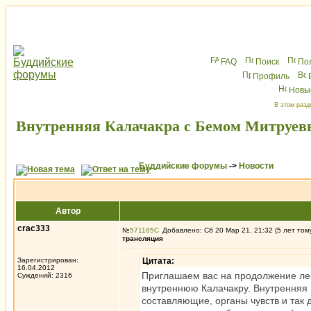
FAQ
Поиск
По
Профиль
Новы
В этом разд
Внутренняя Калачакра с Бемом Митруевы
Буддийские форумы
->
Новости
Автор
crac333
№
571185
Добавлено: Сб 20 Мар 21, 21:32 (5 лет том
трансляция
Зарегистрирован:
Цитата:
16.04.2012
Приглашаем вас на продолжение лек
Суждений: 2316
внутреннюю Калачакру. Внутренняя 
составляющие, органы чувств и так 