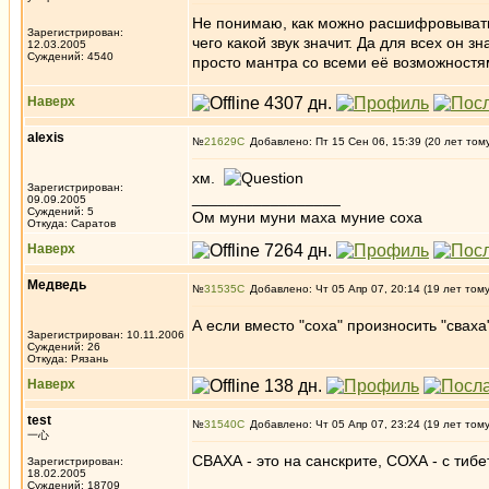
Не понимаю, как можно расшифровывать
Зарегистрирован:
чего какой звук значит. Да для всех он 
12.03.2005
Суждений: 4540
просто мантра со всеми её возможностя
Наверх
alexis
№
21629
Добавлено: Пт 15 Сен 06, 15:39 (20 лет том
хм.
Зарегистрирован:
_________________
09.09.2005
Суждений: 5
Ом муни муни маха муние соха
Откуда: Саратов
Наверх
Медведь
№
31535
Добавлено: Чт 05 Апр 07, 20:14 (19 лет том
А если вместо "соха" произносить "сваха
Зарегистрирован: 10.11.2006
Суждений: 26
Откуда: Рязань
Наверх
test
№
31540
Добавлено: Чт 05 Апр 07, 23:24 (19 лет том
一心
СВАХА - это на санскрите, СОХА - с тиб
Зарегистрирован:
18.02.2005
Суждений: 18709