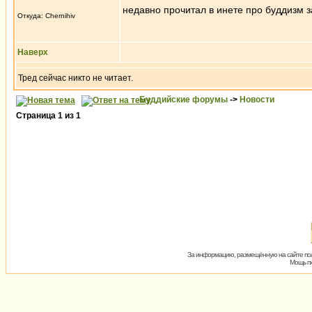
недавно прочитал в инете про буддизм з
Откуда: Chernihiv
Наверх
Тред сейчас никто не читает.
Буддийские форумы
->
Новости
Страница
1
из
1
За информацию, размещённую на сайте пол
Мощь пх