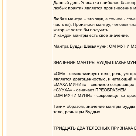
Данный день Упосатхи наиболее благоп
любых практик является произнесение м
Любая мантра – это звук, а точнее - с
частоты). Произнося мантру, человек «н
которые хотел бы получить.
У каждой мантры есть свое значение.
Мантра Будды Шакьямуни: ОМ МУНИ 
ЗНАЧЕНИЕ МАНТРЫ БУДДЫ ШАКЬЯМУН
«ОМ» - символизирует тело, речь, ум пр
является драгоценностью, и читающий ма
«МАХА МУНИЕ» - «великое сокровище», 
«СУУХА» - означает ПРЕОБРАЗУЕМ
«ОМ МУНИ МУНИ» - сокровище, которое
Таким образом, значение мантры Будды
тело, речь и ум Будды».
ТРИДЦАТЬ ДВА ТЕЛЕСНЫХ ПРИЗНАКА 