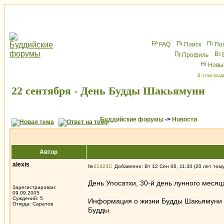
FAQ
Поиск
По
Профиль
Новы
В этом разд
22 сентября - День Будды Шакьямуни
Буддийские форумы
->
Новости
Автор
alexis
№
21423
Добавлено: Вт 12 Сен 06, 11:30 (20 лет том
День Упосатхи, 30-й день лунного месяц
Зарегистрирован:
09.09.2005
Суждений: 5
Информация о жизни Будды Шакьямуни е
Откуда: Саратов
Будды.