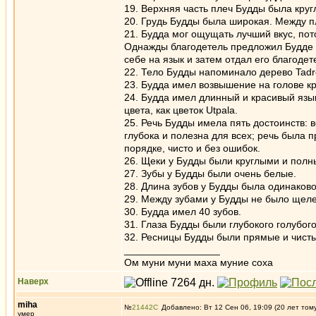
19. Верхняя часть плеч Будды была круг
20. Грудь Будды была широкая. Между п
21. Будда мог ощущать лучший вкус, пот
Однажды благодетель предложил Будде к
себе на язык и затем отдал его благоде
22. Тело Будды напоминало дерево Tadro
23. Будда имел возвышение на голове к
24. Будда имел длинный и красивый язык
цвета, как цветок Utpala.
25. Речь Будды имела пять достоинств: 
глубока и полезна для всех; речь была 
порядке, чисто и без ошибок.
26. Щеки у Будды были круглыми и полн
27. Зубы у Будды были очень белые.
28. Длина зубов у Будды была одинаково
29. Между зубами у Будды не было щеле
30. Будда имел 40 зубов.
31. Глаза Будды были глубокого голубого
32. Ресницы Будды были прямые и чисты
_________________
Ом муни муни маха муние соха
Наверх
miha
№
21442
Добавлено: Вт 12 Сен 06, 19:09 (20 лет том
умер