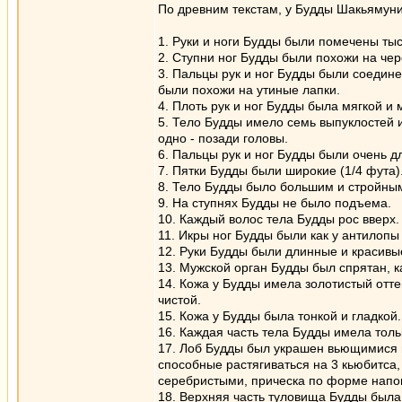
По древним текстам, у Будды Шакьямуни
1. Руки и ноги Будды были помечены ты
2. Ступни ног Будды были похожи на че
3. Пальцы рук и ног Будды были соедин
были похожи на утиные лапки.
4. Плоть рук и ног Будды была мягкой и
5. Тело Будды имело семь выпуклостей и
одно - позади головы.
6. Пальцы рук и ног Будды были очень д
7. Пятки Будды были широкие (1/4 фута)
8. Тело Будды было большим и стройным
9. На ступнях Будды не было подъема.
10. Каждый волос тела Будды рос вверх.
11. Икры ног Будды были как у антилопы
12. Руки Будды были длинные и красивые
13. Мужской орган Будды был спрятан, ка
14. Кожа у Будды имела золотистый отте
чистой.
15. Кожа у Будды была тонкой и гладкой.
16. Каждая часть тела Будды имела толь
17. Лоб Будды был украшен вьющимися в
способные растягиваться на 3 кьюбитса,
серебристыми, прическа по форме напо
18. Верхняя часть туловища Будды была 