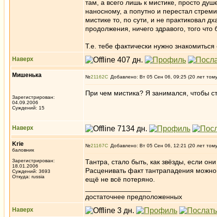
там, а всего лишь к мистике, просто душ
наносному, а попутно и перестал стреми
мистике то, по сути, и не практиковал д
продолжения, ничего здравого, того что
Т.е. тебе фактически нужно знакомиться
Наверх
Мишенька
№
21162
Добавлено: Вт 05 Сен 06, 09:25 (20 лет том
При чем мистика? Я занимался, чтобы с
Зарегистрирован:
04.09.2006
Суждений: 15
Наверх
Krie
№
21167
Добавлено: Вт 05 Сен 06, 12:21 (20 лет том
баловник
Зарегистрирован:
Тантра, стало быть, как звёзды, если они
18.01.2006
Расценивать факт тантрападения можно
Суждений: 3693
Откуда: russia
ещё не всё потеряно.
_________________
достаточнее предположенных
Наверх