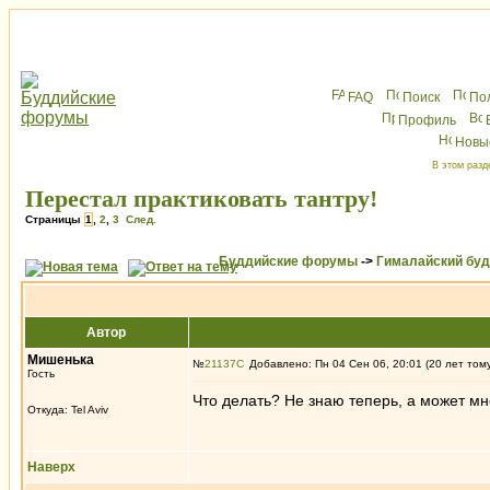
FAQ
Поиск
По
Профиль
Новы
В этом разд
Перестал практиковать тантру!
Страницы
1
,
2
,
3
След.
Буддийские форумы
->
Гималайский бу
Автор
Мишенька
№
21137
Добавлено: Пн 04 Сен 06, 20:01 (20 лет том
Гость
Что делать? Не знаю теперь, а может мн
Откуда: Tel Aviv
Наверх