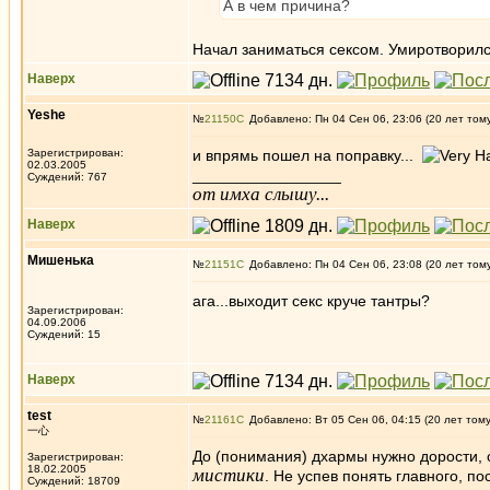
А в чем причина?
Начал заниматься сексом. Умиротворилс
Наверх
Yeshe
№
21150
Добавлено: Пн 04 Сен 06, 23:06 (20 лет том
Зарегистрирован:
и впрямь пошел на поправку...
02.03.2005
_________________
Суждений: 767
от имха слышу...
Наверх
Мишенька
№
21151
Добавлено: Пн 04 Сен 06, 23:08 (20 лет том
ага...выходит секс круче тантры?
Зарегистрирован:
04.09.2006
Суждений: 15
Наверх
test
№
21161
Добавлено: Вт 05 Сен 06, 04:15 (20 лет том
一心
До (понимания) дхармы нужно дорости, с
Зарегистрирован:
18.02.2005
мистики
. Не успев понять главного, по
Суждений: 18709