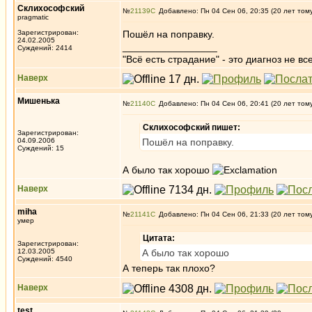
Склихософский
№
21139
Добавлено: Пн 04 Сен 06, 20:35 (20 лет том
pragmatic
Зарегистрирован:
Пошёл на поправку.
24.02.2005
_________________
Суждений: 2414
"Всё есть страдание" - это диагноз не вс
Наверх
Мишенька
№
21140
Добавлено: Пн 04 Сен 06, 20:41 (20 лет том
Склихософский пишет:
Зарегистрирован:
04.09.2006
Пошёл на поправку.
Суждений: 15
А было так хорошо
Наверх
miha
№
21141
Добавлено: Пн 04 Сен 06, 21:33 (20 лет том
умер
Цитата:
Зарегистрирован:
12.03.2005
А было так хорошо
Суждений: 4540
А теперь так плохо?
Наверх
test