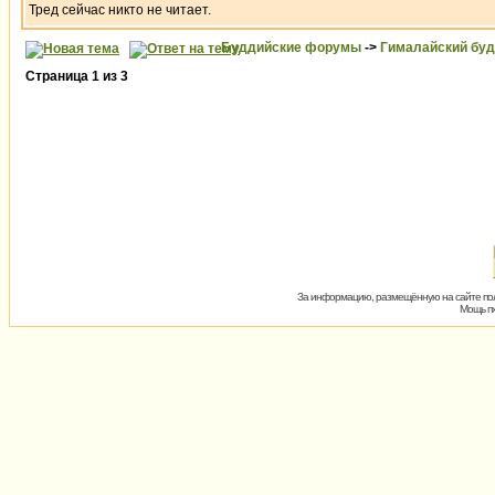
Тред сейчас никто не читает.
Буддийские форумы
->
Гималайский бу
Страница
1
из
3
За информацию, размещённую на сайте пол
Мощь пх