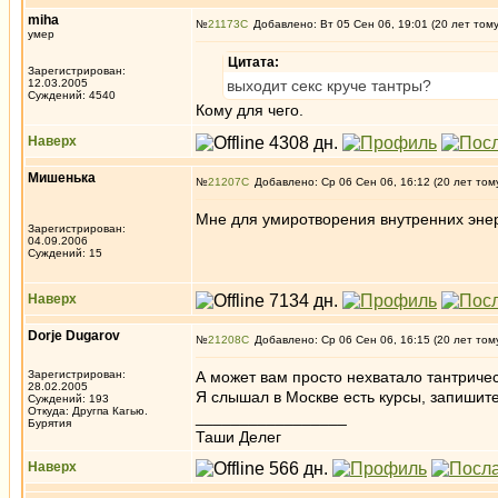
miha
№
21173
Добавлено: Вт 05 Сен 06, 19:01 (20 лет том
умер
Цитата:
Зарегистрирован:
12.03.2005
выходит секс круче тантры?
Суждений: 4540
Кому для чего.
Наверх
Мишенька
№
21207
Добавлено: Ср 06 Сен 06, 16:12 (20 лет том
Мне для умиротворения внутренних энер
Зарегистрирован:
04.09.2006
Суждений: 15
Наверх
Dorje Dugarov
№
21208
Добавлено: Ср 06 Сен 06, 16:15 (20 лет том
Зарегистрирован:
А может вам просто нехватало тантричес
28.02.2005
Я слышал в Москве есть курсы, запишите
Суждений: 193
Откуда: Другпа Кагью.
_________________
Бурятия
Таши Делег
Наверх