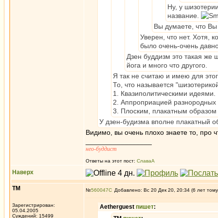
Ну, у шизотери
название.
Вы думаете, что Вы 
Уверен, что нет. Хотя, 
было очень-очень давно
Дзен буддизм это такая же 
йога и много что другого.
Я так не считаю и имею для это
То, что называется "шизотерико
1. Квазиполитическими идеями.
2. Аппроприацией разнородных 
3. Плоским, плакатным образом
У дзен-будизма вполне плакатный о
Видимо, вы очень плохо знаете то, про 
_________________
нео-буддист
Ответы на этот пост:
СлаваА
Наверх
ТМ
№
560047
Добавлено: Вс 20 Дек 20, 20:34 (6 лет тому
Зарегистрирован:
Aetherguest
пишет
:
05.04.2005
Суждений: 15499