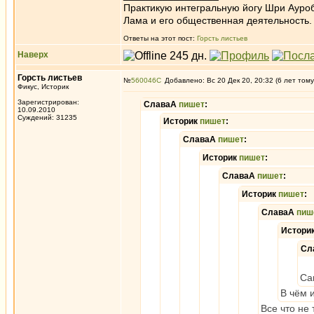
Практикую интегральную йогу Шри Ауроб
Лама и его общественная деятельность.
Ответы на этот пост:
Горсть листьев
Наверх
Горсть листьев
№
560046
Добавлено: Вс 20 Дек 20, 20:32 (6 лет тому
Фикус, Историк
Зарегистрирован:
СлаваА
пишет
:
10.09.2010
Суждений: 31235
Историк
пишет
:
СлаваА
пишет
:
Историк
пишет
:
СлаваА
пишет
:
Историк
пишет
:
СлаваА
пиш
Истори
Сл
Са
В чём 
Все что не