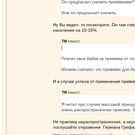
Он предлагает снизить прививками?
Или он предлагает снизить.
Ну Вы видео- то посмотрите. Он там гово
население на 10-15℅.
ТМ
пишет
:
[
Платит свои бабки за прививки от п
Шизики считают, что прививки для бе
И в случае успеха от применения приви
ТМ
пишет
:
Я читал про случаи массовой принуд
очень распространенная практика. У
Не практика нераспространенная, а не
послушайте откровения Германа Грефа.
Ответы на этот пост:
Горсть листьев
,
ТМ