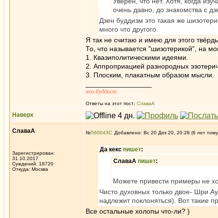
Уверен, что нет. Хотя, когда изу
очень давно, до знакомства с д
Дзен буддизм это такая же шизотери
много что другого.
Я так не считаю и имею для этого твёрд
То, что называется "шизотерикой", на м
1. Квазиполитическими идеями.
2. Аппроприацией разнородных эзотерич
3. Плоским, плакатным образом мысли.
_________________
нео-буддист
Ответы на этот пост:
СлаваА
Наверх
СлаваА
№
560043
Добавлено: Вс 20 Дек 20, 20:28 (6 лет тому
Да кекс
пишет
:
Зарегистрирован:
31.10.2017
СлаваА
пишет
:
Суждений: 18720
Откуда: Москва
Можете привести примеры не х
Чисто духовных только двое- Шри Ау
надлежит поклоняться). Вот такие п
Все остальные холопы что-ли? )