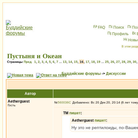
FAQ
Поиск
По
Профиль
Новы
В этом разд
Пустыня и Океан
Страницы
Пред.
1
,
2
,
3
,
4
,
5
,
6
,
7
...
13
,
14
,
15
,
16
,
17
,
18
,
19
...
25
,
26
,
27
,
28
,
29
,
30
Буддийские форумы
->
Дискуссии
Автор
Aetherguest
№
560036
Добавлено: Вс 20 Дек 20, 20:14 (6 лет тому
Гость
ТМ
пишет
:
Aetherguest
пишет
:
Ну это не рептилоиды, по-Ваш