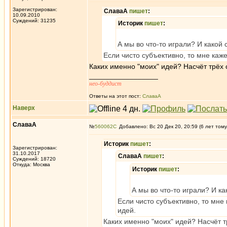
Зарегистрирован:
СлаваА
пишет
:
10.09.2010
Суждений: 31235
Историк
пишет
:
А мы во что-то играли? И какой 
Если чисто субъективно, то мне каже
Каких именно "моих" идей? Насчёт трёх
_________________
нео-буддист
Ответы на этот пост:
СлаваА
Наверх
СлаваА
№
560062
Добавлено: Вс 20 Дек 20, 20:59 (6 лет тому
Историк
пишет
:
Зарегистрирован:
31.10.2017
СлаваА
пишет
:
Суждений: 18720
Откуда: Москва
Историк
пишет
:
А мы во что-то играли? И ка
Если чисто субъективно, то мне 
идей.
Каких именно "моих" идей? Насчёт 