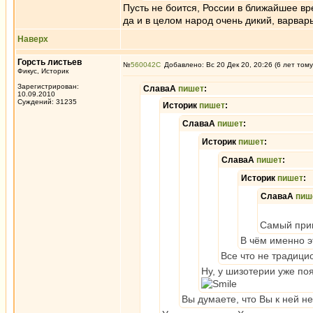
Пусть не боится, России в ближайшее вр
да и в целом народ очень дикий, варвары
Наверх
Горсть листьев
№
560042
Добавлено: Вс 20 Дек 20, 20:26 (6 лет тому
Фикус, Историк
Зарегистрирован:
СлаваА
пишет
:
10.09.2010
Суждений: 31235
Историк
пишет
:
СлаваА
пишет
:
Историк
пишет
:
СлаваА
пишет
:
Историк
пишет
:
СлаваА
пиш
Самый прик
В чём именно э
Все что не традици
Ну, у шизотерии уже по
Вы думаете, что Вы к ней не