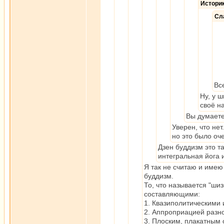
Истори
Сл
Вс
Ну, у 
своё н
Вы думаете,
Уверен, что нет
но это было оч
Дзен буддизм это т
интегральная йога и
Я так не считаю и имею
буддизм.
То, что называется "ши
составляющими:
1. Квазиполитическими
2. Аппроприацией разн
3. Плоским, плакатным