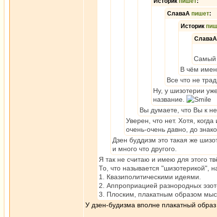
Историк
пишет
:
СлаваА
пишет
:
Историк
пиш
Слава
Самый 
В чём имен
Все что не тра
Ну, у шизотерии уж
название.
Вы думаете, что Вы к не
Уверен, что нет. Хотя, когд
очень-очень давно, до знак
Дзен буддизм это такая же шизо
и много что другого.
Я так не считаю и имею для этого т
То, что называется "шизотерикой", 
1. Квазиполитическими идеями.
2. Аппроприацией разнородных эзот
3. Плоским, плакатным образом мыс
У дзен-будизма вполне плакатный образ
_________________