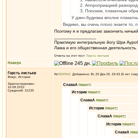
2. Аппроприацией разнород
3. Плоским, плакатным обр
У дзен-будизма вполне плакатн
Видимо, вы очень плохо знаете то, 
Поэтому я и предлагаю закончить ничьей
_________________
Практикую интегральную йогу Шри Ауроб
Лама и его общественная деятельность.
Ответы на этот пост:
Горсть листьев
Наверх
Горсть листьев
№
560054
Добавлено: Вс 20 Дек 20, 20:43 (6 лет тому
Фикус, Историк
Зарегистрирован:
СлаваА
пишет
:
10.09.2010
Суждений: 31235
Историк
пишет
:
СлаваА
пишет
:
Историк
пишет
:
СлаваА
пишет
:
Историк
пишет
:
СлаваА
пиш