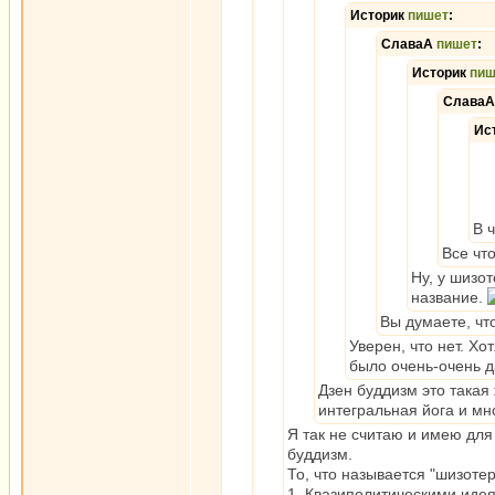
Историк
пишет
:
СлаваА
пишет
:
Историк
пиш
Слава
Ис
В 
Все чт
Ну, у шизо
название.
Вы думаете, что
Уверен, что нет. Хо
было очень-очень д
Дзен буддизм это такая
интегральная йога и мно
Я так не считаю и имею для
буддизм.
То, что называется "шизоте
1. Квазиполитическими иде