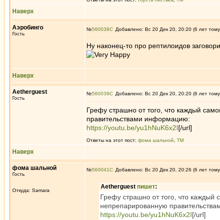
Наверх
Аэробинго
№
560038
Добавлено: Вс 20 Дек 20, 20:20 (6 лет тому
Гость
Ну наконец-то про рептилоидов заговори
Наверх
Aetherguest
№
560039
Добавлено: Вс 20 Дек 20, 20:20 (6 лет тому
Гость
Грефу страшно от того, что каждый сам
правительствами информацию:
https://youtu.be/yu1hNuK6x2I
[/url]
Ответы на этот пост:
фома шальной
,
ТМ
Наверх
фома шальной
№
560041
Добавлено: Вс 20 Дек 20, 20:26 (6 лет тому
Гость
Aetherguest
пишет
:
Откуда: Samara
Грефу страшно от того, что каждый 
непрепарированную правительства
https://youtu.be/yu1hNuK6x2I
[/url]