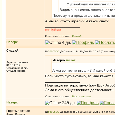
У дзен-будизма вполне плак
Видимо, вы очень плохо знаете 
Поэтому я и предлагаю закончить ни
А мы во что-то играли? И какой счёт?
_________________
нео-буддист
Ответы на этот пост:
СлаваА
Наверх
СлаваА
№
560055
Добавлено: Вс 20 Дек 20, 20:46 (6 лет тому
Историк
пишет
:
Зарегистрирован:
31.10.2017
Суждений: 18720
А мы во что-то играли? И какой счёт
Откуда: Москва
Если чисто субъективно, то мне кажется 
_________________
Практикую интегральную йогу Шри Ауроб
Лама и его общественная деятельность.
Ответы на этот пост:
Горсть листьев
Наверх
Горсть листьев
№
560058
Добавлено: Вс 20 Дек 20, 20:52 (6 лет тому
Фикус, Историк