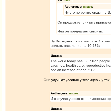
ТМ
пишет
:
Aetherguest
пишет
:
Ну это не рептилоиды, по-
Он предлагает снизить прививк
Или он предлагает снизить.
Ну Вы видео- то посмотрите. Он там 
снизить население на 10-15℅.
Цитата:
The world today has 6.8 billion people.
vaccines, health care, reproductive he
see an increase of about 1.3.
Они улучшат условия у теземцев и у тех
Aetherguest
пишет
:
И в случае успеха от применения п
Цитата: