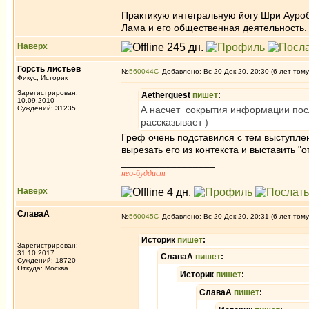
_________________
Практикую интегральную йогу Шри Ауроб
Лама и его общественная деятельность.
Наверх
Горсть листьев
№
560044
Добавлено: Вс 20 Дек 20, 20:30 (6 лет тому
Фикус, Историк
Зарегистрирован:
Aetherguest
пишет
:
10.09.2010
Суждений: 31235
А насчет сокрытия информации пос
рассказывает )
Греф очень подставился с тем выступлен
вырезать его из контекста и выставить "о
_________________
нео-буддист
Наверх
СлаваА
№
560045
Добавлено: Вс 20 Дек 20, 20:31 (6 лет тому
Историк
пишет
:
Зарегистрирован:
31.10.2017
СлаваА
пишет
:
Суждений: 18720
Откуда: Москва
Историк
пишет
:
СлаваА
пишет
: