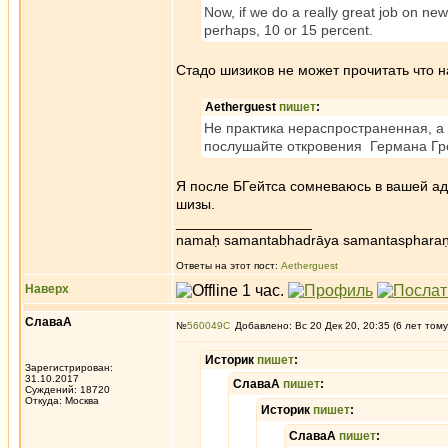
Now, if we do a really great job on new
perhaps, 10 or 15 percent.
Стадо шизиков не может прочитать что н
Aetherguest
пишет
:
Не практика нераспространенная, 
послушайте откровения Германа Гр
Я после БГейтса сомневаюсь в вашей аде
шизы.
_________________
namaḥ samantabhadrāya samantaspharaṇ
Ответы на этот пост:
Aetherguest
Наверх
СлаваА
№
560049
Добавлено: Вс 20 Дек 20, 20:35 (6 лет тому
Историк
пишет
:
Зарегистрирован:
31.10.2017
СлаваА
пишет
:
Суждений: 18720
Откуда: Москва
Историк
пишет
:
СлаваА
пишет
: