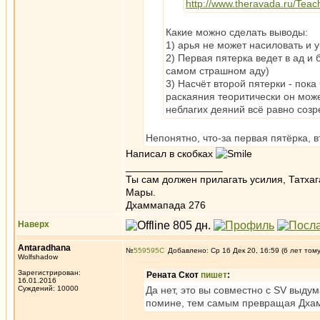
http://www.theravada.ru/Teac
Какие можно сделать выводы:
1) арья не может насиловать и у
2) Первая пятерка ведет в ад и 
самом страшном аду)
3) Насчёт второй пятерки - пока
раскаяния теоритически он може
неблагих деяний всё равно созре
Непонятно, что-за первая пятёрка, 
Написал в скобках
_________________
Ты сам должен прилагать усилия, Татхаг
Мары.
Дхаммапада 276
Наверх
Antaradhana
№
559595
Добавлено: Ср 16 Дек 20, 16:59 (6 лет том
Wolfshadow
Зарегистрирован:
Рената Скот
пишет
:
16.01.2016
Суждений: 10000
Да нет, это вы совместно с SV выдум
помине, тем самым превращая Дхамм