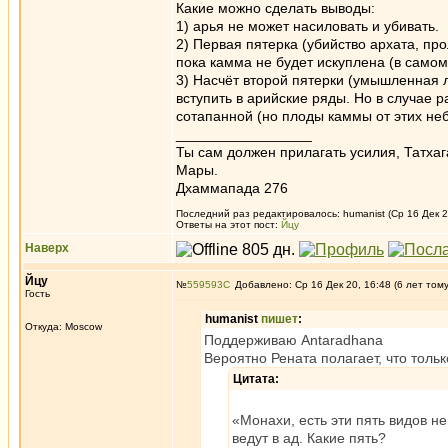
Какие можно сделать выводы:
1) арья не может насиловать и убивать.
2) Первая пятерка (убийство архата, про
пока камма не будет искуплена (в само
3) Насчёт второй пятерки (умышленная ло
вступить в арийские ряды. Но в случае р
сотапанной (но плоды каммы от этих неб
_________________
Ты сам должен прилагать усилия, Татхаг
Мары.
Дхаммапада 276
Последний раз редактировалось: humanist (Ср 16 Дек 20
Ответы на этот пост:
Йцу
Наверх
Йцу
№
559593
Добавлено: Ср 16 Дек 20, 16:48 (6 лет том
Гость
humanist
пишет
:
Откуда: Moscow
Поддерживаю Antaradhana
Вероятно Рената полагает, что тольк
Цитата:
«Монахи, есть эти пять видов н
ведут в ад. Какие пять?