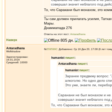
совершал значит неблагого под дейс
То, что Саракани был монахом, это ком
_________________
Ты сам должен прилагать усилия, Татхаг
Мары.
Дхаммапада 276
Ответы на этот пост:
Antaradhana
Наверх
Antaradhana
№
559599
Добавлено: Ср 16 Дек 20, 17:08 (6 лет том
Wolfshadow
Зарегистрирован:
humanist
пишет
:
16.01.2016
Суждений: 10000
Antaradhana
пишет
:
humanist
пишет
:
Заранее предвижу вопрос: "
алкоголю. Но одно дело спит
Это уже, знаете ли, перебор
Саранани не был монахом и не 
совершал значит неблагого под 
То, что Саракани был монахом, это