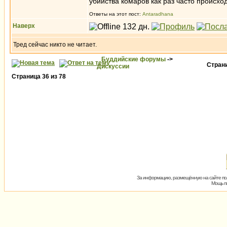
убийства комаров как раз часто происход
Ответы на этот пост:
Antaradhana
Наверх
Тред сейчас никто не читает.
Буддийские форумы
->
Стран
Дискуссии
Страница
36
из
78
За информацию, размещённую на сайте пол
Мощь пх