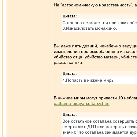
Не "астрономическую нравственность", а
Цитата:
Сотапана не может ни при каких обс
3.Изнасиловать монахиню.
Вы даже пять деяний, неизбежно ведущи
измышления про оскорбления и изнасило
убийство отца, убийство матери, убийст
раскол сангхи.
Цитата:
4.Попасть в нижние миры.
В нижние миры могут привести 10 небла
pathama-niraya-sutta-sv.htm
Цитата:
Всё остальное сотапана совершить с
смерти жс в ДТП или потерять осозн
значит, что сотапана занимается д