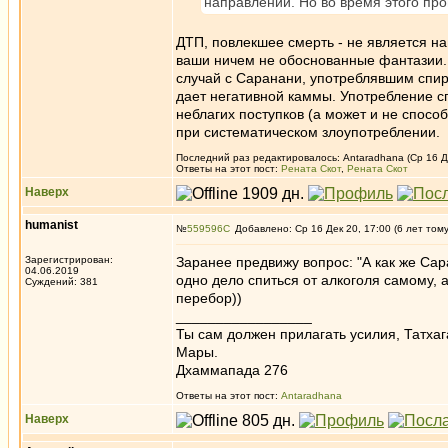
направлении. Но во время этого про
ДТП, повлекшее смерть - не является н
ваши ничем не обоснованные фантазии. Е
случай с Саранани, употреблявшим спирт
дает негативной каммы. Употребление с
неблагих поступков (а может и не спосо
при систематическом злоупотреблении.
Последний раз редактировалось: Antaradhana (Ср 16 Де
Ответы на этот пост:
Рената Скот
,
Рената Скот
Наверх
humanist
№
559596
Добавлено: Ср 16 Дек 20, 17:00 (6 лет том
Зарегистрирован:
Заранее предвижу вопрос: "А как же Сар
04.06.2019
одно дело спиться от алкоголя самому, а 
Суждений: 381
перебор))
_________________
Ты сам должен прилагать усилия, Татхаг
Мары.
Дхаммапада 276
Ответы на этот пост:
Antaradhana
Наверх