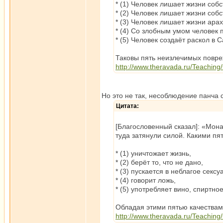
* (1) Человек лишает жизни соб
* (2) Человек лишает жизни собс
* (3) Человек лишает жизни арах
* (4) Со злобным умом человек 
* (5) Человек создаёт раскол в С
Таковы пять неизлечимых повреж
http://www.theravada.ru/Teaching
Но это не так, несоблюдение панча 
Цитата:
[Благословенный сказал]: «Мона
туда затянули силой. Какими пя
* (1) уничтожает жизнь,
* (2) берёт то, что не дано,
* (3) пускается в неблагое секс
* (4) говорит ложь,
* (5) употребляет вино, спиртн
Обладая этими пятью качествами,
http://www.theravada.ru/Teaching