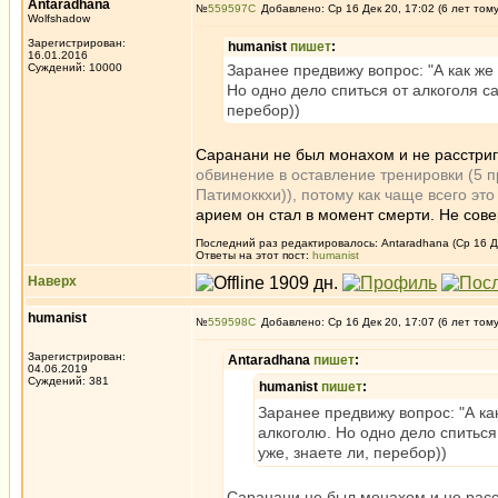
Antaradhana
№
559597
Добавлено: Ср 16 Дек 20, 17:02 (6 лет том
Wolfshadow
Зарегистрирован:
humanist
пишет
:
16.01.2016
Суждений: 10000
Заранее предвижу вопрос: "А как же
Но одно дело спиться от алкоголя са
перебор))
Саранани не был монахом и не расстри
обвинение в оставление тренировки (5 п
Патимоккхи)), потому как чаще всего это
арием он стал в момент смерти. Не сове
Последний раз редактировалось: Antaradhana (Ср 16 Де
Ответы на этот пост:
humanist
Наверх
humanist
№
559598
Добавлено: Ср 16 Дек 20, 17:07 (6 лет том
Зарегистрирован:
Antaradhana
пишет
:
04.06.2019
Суждений: 381
humanist
пишет
:
Заранее предвижу вопрос: "А ка
алкоголю. Но одно дело спиться 
уже, знаете ли, перебор))
Саранани не был монахом и не расс