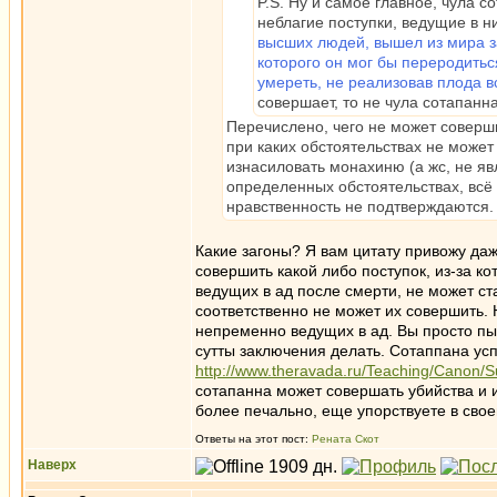
P.S. Ну и самое главное, чула 
неблагие поступки, ведущие в 
высших людей, вышел из мира з
которого он мог бы переродитьс
умереть, не реализовав плода вс
совершает, то не чула сотапанн
Перечислено, чего не может соверши
при каких обстоятельствах не может
изнасиловать монахиню (а жс, не яв
определенных обстоятельствах, всё 
нравственность не подтверждаются.
Какие загоны? Я вам цитату привожу даже
совершить какой либо поступок, из-за к
ведущих в ад после смерти, не может ста
соответственно не может их совершить.
непременно ведущих в ад. Вы просто пы
сутты заключения делать. Сотаппана у
http://www.theravada.ru/Teaching/Canon/
сотапанна может совершать убийства и и
более печально, еще упорствуете в свое
Ответы на этот пост:
Рената Скот
Наверх