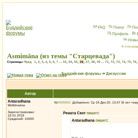
FAQ
Поиск
По
Профиль
Новы
В этом разд
Asmimāna (из темы "Старцевада")
Страницы
Пред.
1
,
2
,
3
,
4
,
5
,
6
,
7
...
33
,
34
,
35
,
36
,
37
,
38
,
39
...
71
,
72
,
73
,
74
,
75
,
76
Буддийские форумы
->
Дискуссии
Автор
Antaradhana
№
559590
Добавлено: Ср 16 Дек 20, 13:47 (6 лет том
Wolfshadow
Зарегистрирован:
Рената Скот
пишет
:
16.01.2016
Суждений: 10000
Antaradhana
пишет
: