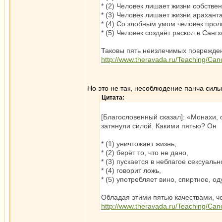
* (2) Человек лишает жизни собствен
* (3) Человек лишает жизни араханта
* (4) Со злобным умом человек прол
* (5) Человек создаёт раскол в Сангх
Таковы пять неизлечимых повреждени
http://www.theravada.ru/Teaching/Can
Но это не так, несоблюдение панча силы
Цитата:
[Благословенный сказал]: «Монахи, о
затянули силой. Какими пятью? Он
* (1) уничтожает жизнь,
* (2) берёт то, что не дано,
* (3) пускается в неблагое сексуаль
* (4) говорит ложь,
* (5) употребляет вино, спиртное, 
Обладая этими пятью качествами, чел
http://www.theravada.ru/Teaching/Can