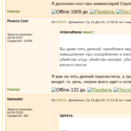
Я дополнил пост про комментарий Серге
Наверх
Рената Скот
№
559600
Добавлено: Ср 16 Дек 20, 17:09 (6 лет том
Antaradhana
пишет
:
Зарегистрирован:
29.09.2017
Суждений: 14208
Вы даже пять деяний, неизбежно ве
измышления про оскорбления и изна
убийство отца, убийство матери, уб
раскол сангхи.
Я вам не пять деяний перечисляла, а тр
входит, т.к. речь, скорее всего идет о 
Наверх
humanist
№
559601
Добавлено: Ср 16 Дек 20, 17:12 (6 лет том
Зарегистрирован:
04.06.2019
Цитата:
Суждений: 381