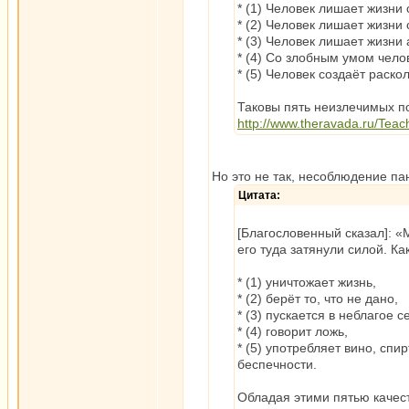
* (1) Человек лишает жизни
* (2) Человек лишает жизни 
* (3) Человек лишает жизни 
* (4) Со злобным умом чело
* (5) Человек создаёт раскол
Таковы пять неизлечимых по
http://www.theravada.ru/Teac
Но это не так, несоблюдение па
Цитата:
[Благословенный сказал]: «
его туда затянули силой. К
* (1) уничтожает жизнь,
* (2) берёт то, что не дано,
* (3) пускается в неблагое 
* (4) говорит ложь,
* (5) употребляет вино, сп
беспечности.
Обладая этими пятью качест