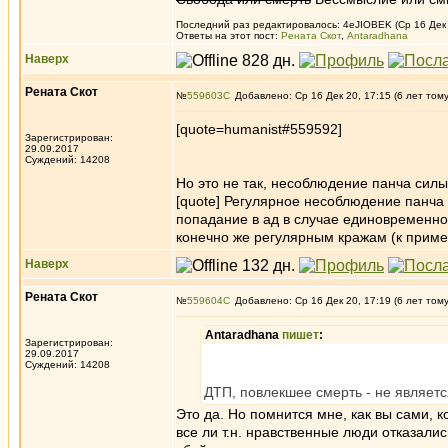
Последний раз редактировалось: 4eJIOBEK (Ср 16 Дек 2
Ответы на этот пост:
Рената Скот
,
Antaradhana
Наверх
Рената Скот
№
559603
Добавлено: Ср 16 Дек 20, 17:15 (6 лет том
[quote=humanist#559592]
Зарегистрирован:
29.09.2017
Суждений: 14208
Но это не так, несоблюдение панча силы
[quote] Регулярное несоблюдение панча 
попадание в ад в случае единовременно
конечно же регулярным кражам (к пример
Наверх
Рената Скот
№
559604
Добавлено: Ср 16 Дек 20, 17:19 (6 лет том
Antaradhana
пишет
:
Зарегистрирован:
29.09.2017
Суждений: 14208
ДТП, повлекшее смерть - не являет
Это да. Но помнится мне, как вы сами, 
все ли т.н. нравственные люди отказалис