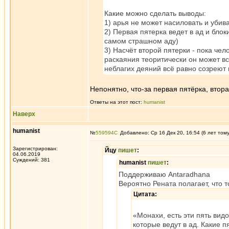
Какие можно сделать выводы:
1) арья не может насиловать и убива
2) Первая пятерка ведет в ад и блок
самом страшном аду)
3) Насчёт второй пятерки - пока чел
раскаяния теоритически он может вс
неблагих деяний всё равно созреют и
Непонятно, что-за первая пятёрка, втор
Ответы на этот пост:
humanist
Наверх
humanist
№
559594
Добавлено: Ср 16 Дек 20, 16:54 (6 лет том
Зарегистрирован:
Йцу
пишет
:
04.06.2019
Суждений: 381
humanist
пишет
:
Поддерживаю Antaradhana
Вероятно Рената полагает, что т
Цитата:
«Монахи, есть эти пять вид
которые ведут в ад. Какие п