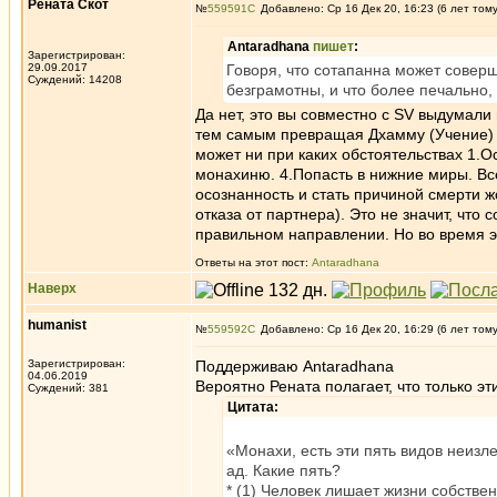
Рената Скот
№
559591
Добавлено: Ср 16 Дек 20, 16:23 (6 лет том
Antaradhana
пишет
:
Зарегистрирован:
29.09.2017
Говоря, что сотапанна может соверш
Суждений: 14208
безграмотны, и что более печально,
Да нет, это вы совместно с SV выдумали
тем самым превращая Дхамму (Учение) 
может ни при каких обстоятельствах 1.О
монахиню. 4.Попасть в нижние миры. Вс
осознанность и стать причиной смерти ж
отказа от партнера). Это не значит, чт
правильном направлении. Но во время э
Ответы на этот пост:
Antaradhana
Наверх
humanist
№
559592
Добавлено: Ср 16 Дек 20, 16:29 (6 лет том
Зарегистрирован:
Поддерживаю Antaradhana
04.06.2019
Вероятно Рената полагает, что только эт
Суждений: 381
Цитата:
«Монахи, есть эти пять видов неизл
ад. Какие пять?
* (1) Человек лишает жизни собстве