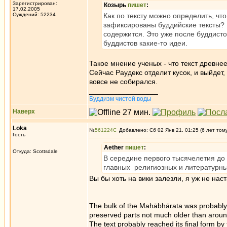
Зарегистрирован:
Козырь
пишет
:
17.02.2005
Суждений: 52234
Как по тексту можно определить, чт
зафиксированы буддийские тексты? П
содержится. Это уже после буддисто
буддистов какие-то идеи.
Такое мнение ученых - что текст древнее
Сейчас Раудекс отделит кусок, и выйдет
вовсе не собирался.
_________________
Буддизм чистой воды
Наверх
Loka
№
561224
Добавлено: Сб 02 Янв 21, 01:25 (6 лет том
Гость
Aether
пишет
:
Откуда: Scottsdale
В середине первого тысячелетия до 
главных религиозных и литературн
Вы бы хоть на вики залезли, я уж не на
The bulk of the Mahābhārata was probably 
preserved parts not much older than arou
The text probably reached its final form by