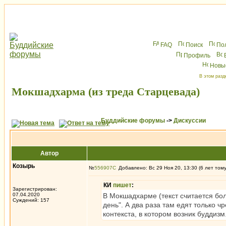
FAQ
Поиск
По
Профиль
Новы
В этом разд
Мокшадхарма (из треда Старцевада)
Буддийские форумы
->
Дискуссии
Автор
Козырь
№
556907
Добавлено: Вс 29 Ноя 20, 13:30 (6 лет том
КИ
пишет
:
Зарегистрирован:
07.04.2020
В Мокшадхарме (текст считается бол
Суждений: 157
день". А два раза там едят только
контекста, в котором возник буддизм