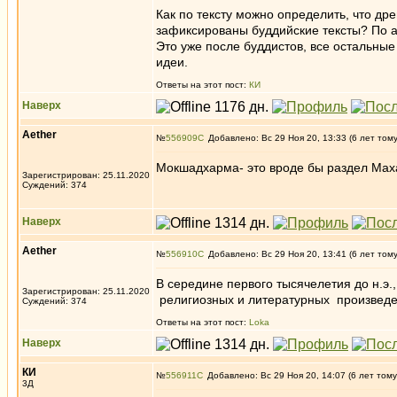
Как по тексту можно определить, что др
зафиксированы буддийские тексты? По ар
Это уже после буддистов, все остальные
идеи.
Ответы на этот пост:
КИ
Наверх
Aether
№
556909
Добавлено: Вс 29 Ноя 20, 13:33 (6 лет том
Мокшадхарма- это вроде бы раздел Мах
Зарегистрирован: 25.11.2020
Суждений: 374
Наверх
Aether
№
556910
Добавлено: Вс 29 Ноя 20, 13:41 (6 лет том
В середине первого тысячелетия до н.э.
Зарегистрирован: 25.11.2020
религиозных и литературных произведе
Суждений: 374
Ответы на этот пост:
Loka
Наверх
КИ
№
556911
Добавлено: Вс 29 Ноя 20, 14:07 (6 лет тому
3Д