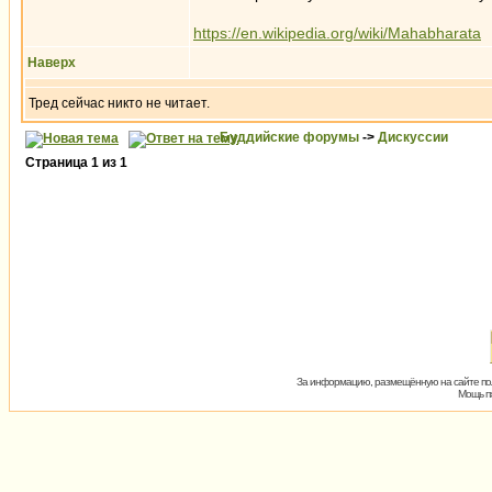
https://en.wikipedia.org/wiki/Mahabharata
Наверх
Тред сейчас никто не читает.
Буддийские форумы
->
Дискуссии
Страница
1
из
1
За информацию, размещённую на сайте пол
Мощь пх