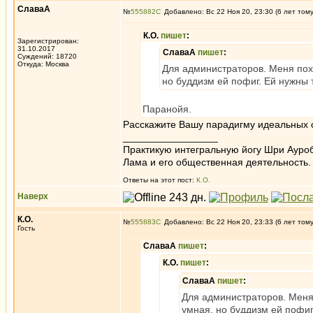
СлаваА
№
555882
Добавлено: Вс 22 Ноя 20, 23:30 (6 лет том
К.О.
пишет
:
Зарегистрирован:
31.10.2017
СлаваА
пишет
:
Суждений: 18720
Откуда: Москва
Для администраторов. Меня пох
но буддизм ей пофиг. Ей нужны т
Паранойя.
Расскажите Вашу парадигму идеальных
_________________
Практикую интегральную йогу Шри Ауроб
Лама и его общественная деятельность.
Ответы на этот пост:
К.О.
Наверх
К.О.
№
555883
Добавлено: Вс 22 Ноя 20, 23:33 (6 лет том
Гость
СлаваА
пишет
:
К.О.
пишет
:
СлаваА
пишет
:
Для администраторов. Меня
умная, но буддизм ей пофиг.