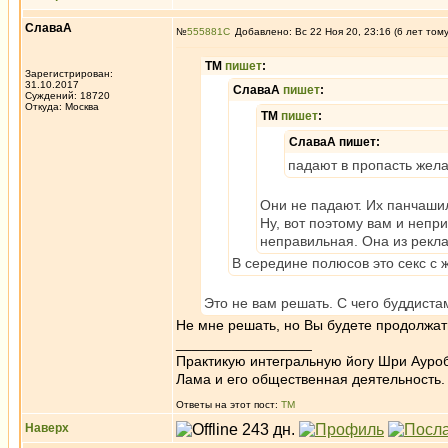
СлаваА
№
555881
Добавлено: Вс 22 Ноя 20, 23:16 (6 лет том
ТМ
пишет
:
Зарегистрирован:
31.10.2017
СлаваА
пишет
:
Суждений: 18720
Откуда: Москва
ТМ
пишет
:
СлаваА пишет:
падают в пропасть жел
Они не падают. Их панчаш
Ну, вот поэтому вам и непри
неправильная. Она из рекла
В середине полюсов это секс с 
Это не вам решать. С чего буддиста
Не мне решать, но Вы будете продолжат
_________________
Практикую интегральную йогу Шри Ауроб
Лама и его общественная деятельность.
Ответы на этот пост:
ТМ
Наверх