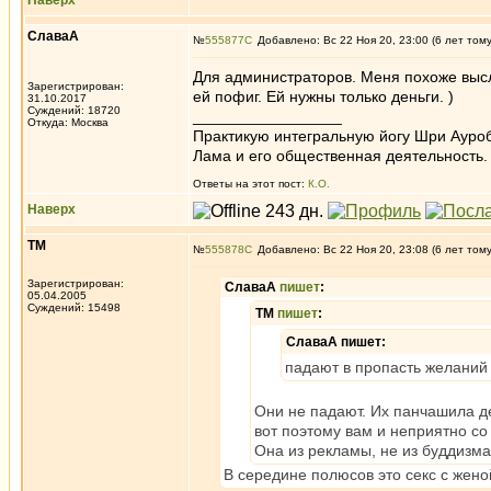
Наверх
СлаваА
№
555877
Добавлено: Вс 22 Ноя 20, 23:00 (6 лет том
Для администраторов. Меня похоже высл
Зарегистрирован:
ей пофиг. Ей нужны только деньги. )
31.10.2017
Суждений: 18720
_________________
Откуда: Москва
Практикую интегральную йогу Шри Ауроб
Лама и его общественная деятельность.
Ответы на этот пост:
К.О.
Наверх
ТМ
№
555878
Добавлено: Вс 22 Ноя 20, 23:08 (6 лет том
Зарегистрирован:
СлаваА
пишет
:
05.04.2005
Суждений: 15498
ТМ
пишет
:
СлаваА пишет:
падают в пропасть желаний
Они не падают. Их панчашила 
вот поэтому вам и неприятно со
Она из рекламы, не из буддизма
В середине полюсов это секс с жено