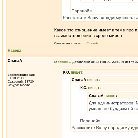
Паранойя.
Расскажите Вашу парадигму идеаль
Какое это отношение имеет к теме про п
взаимоотношения в среде мирян.
Ответы на этот пост:
СлаваА
Наверх
СлаваА
№
555884
Добавлено: Вс 22 Ноя 20, 23:40 (6 лет том
К.О.
пишет
:
Зарегистрирован:
31.10.2017
СлаваА
пишет
:
Суждений: 18720
Откуда: Москва
К.О.
пишет
:
СлаваА
пишет
:
Для администраторов. 
умная, но буддизм ей по
Паранойя.
Расскажите Вашу парадигму ид