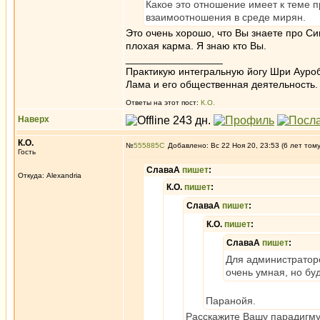
Какое это отношение имеет к теме п
взаимоотношения в среде мирян.
Это очень хорошо, что Вы знаете про Си
плохая карма. Я знаю кто Вы.
_________________
Практикую интегральную йогу Шри Ауроб
Лама и его общественная деятельность.
Ответы на этот пост:
К.О.
Наверх
К.О.
№
555885
Добавлено: Вс 22 Ноя 20, 23:53 (6 лет том
Гость
СлаваА
пишет
:
Откуда: Alexandria
К.О.
пишет
:
СлаваА
пишет
:
К.О.
пишет
:
СлаваА
пишет
:
Для администраторо
очень умная, но буд
Паранойя.
Расскажите Вашу парадигм