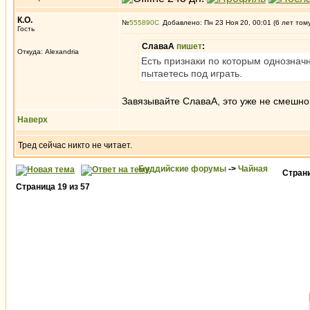
К.О.
№
555890
Добавлено: Пн 23 Ноя 20, 00:01 (6 лет том
Гость
СлаваА
пишет
:
Откуда: Alexandria
Есть признаки по которым однознач
пытаетесь под играть.
Завязывайте СлаваА, это уже не смешно
Наверх
Тред сейчас никто не читает.
Буддийские форумы
->
Чайная
Стран
Страница
19
из
57