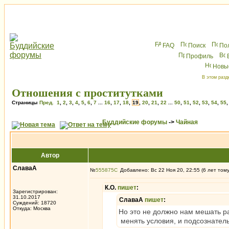
FAQ
Поиск
По
Профиль
Новы
В этом разд
Отношения с проститутками
Страницы
Пред.
1
,
2
,
3
,
4
,
5
,
6
,
7
...
16
,
17
,
18
,
19
,
20
,
21
,
22
...
50
,
51
,
52
,
53
,
54
,
55
Буддийские форумы
->
Чайная
Автор
СлаваА
№
555875
Добавлено: Вс 22 Ноя 20, 22:55 (6 лет том
К.О.
пишет
:
Зарегистрирован:
31.10.2017
СлаваА
пишет
:
Суждений: 18720
Откуда: Москва
Но это не должно нам мешать ра
менять условия, и подсознател