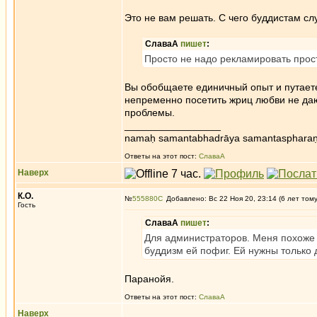
Это не вам решать. С чего буддистам сл
СлаваА
пишет
:
Просто не надо рекламировать прост
Вы обобщаете единичный опыт и путаете
непременно посетить жриц любви не дают
проблемы.
_________________
namaḥ samantabhadrāya samantaspharaṇ
Ответы на этот пост:
СлаваА
Наверх
К.О.
№
555880
Добавлено: Вс 22 Ноя 20, 23:14 (6 лет том
Гость
СлаваА
пишет
:
Для администраторов. Меня похоже 
буддизм ей пофиг. Ей нужны только д
Паранойя.
Ответы на этот пост:
СлаваА
Наверх