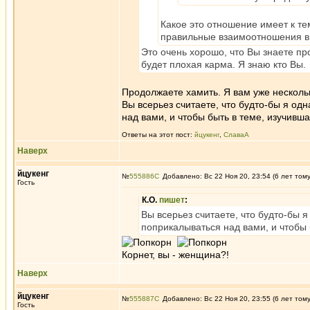
Какое это отношение имеет к те
правильные взаимоотношения в
Это очень хорошо, что Вы знаете пр
будет плохая карма. Я знаю кто Вы.
Продолжаете хамить. Я вам уже нескольк
Вы всерьез считаете, что будто-бы я о
над вами, и чтобы быть в теме, изучив
Ответы на этот пост:
йцукенг
,
СлаваА
Наверх
йцукенг
№
555886
Добавлено: Вс 22 Ноя 20, 23:54 (6 лет том
Гость
К.О.
пишет
:
Вы всерьез считаете, что будто-бы 
поприкалываться над вами, и чтобы
Корнет, вы - женщина?!
Наверх
йцукенг
№
555887
Добавлено: Вс 22 Ноя 20, 23:55 (6 лет том
Гость