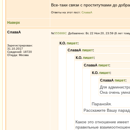
Все-таки связи с проститутками до добра
Ответы на этот пост:
СлаваА
Наверх
СлаваА
№
555888
Добавлено: Вс 22 Ноя 20, 23:59 (6 лет том
К.О.
пишет
:
Зарегистрирован:
31.10.2017
СлаваА
пишет
:
Суждений: 18720
Откуда: Москва
К.О.
пишет
:
СлаваА
пишет
:
К.О.
пишет
:
СлаваА
пишет
:
Для администра
Она очень умна
Паранойя.
Расскажите Вашу парад
Какое это отношение имеет 
правильные взаимоотношени