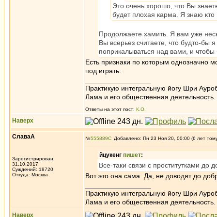
Это очень хорошо, что Вы знает
будет плохая карма. Я знаю кто
Продолжаете хамить. Я вам уже неск
Вы всерьез считаете, что будто-бы 
поприкалываться над вами, и чтобы
Есть признаки по которым однозначно м
под играть.
_________________
Практикую интегральную йогу Шри Ауроб
Лама и его общественная деятельность.
Ответы на этот пост:
К.О.
Наверх
СлаваА
№
555889
Добавлено: Пн 23 Ноя 20, 00:00 (6 лет том
йцукенг
пишет
:
Зарегистрирован:
31.10.2017
Все-таки связи с проститутками до д
Суждений: 18720
Откуда: Москва
Вот это она сама. Да, не доводят до доб
_________________
Практикую интегральную йогу Шри Ауроб
Лама и его общественная деятельность.
Наверх