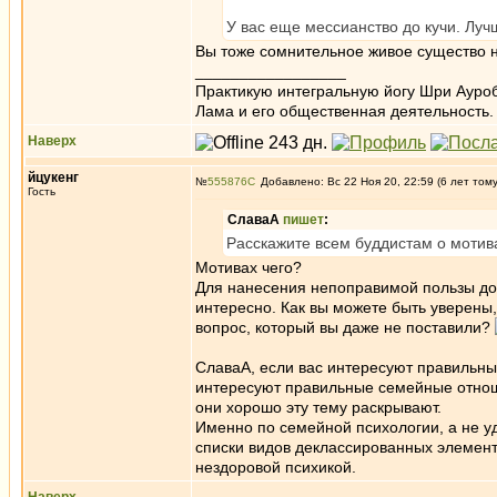
У вас еще мессианство до кучи. Луч
Вы тоже сомнительное живое существо н
_________________
Практикую интегральную йогу Шри Ауроб
Лама и его общественная деятельность.
Наверх
йцукенг
№
555876
Добавлено: Вс 22 Ноя 20, 22:59 (6 лет том
Гость
СлаваА
пишет
:
Расскажите всем буддистам о мотив
Мотивах чего?
Для нанесения непоправимой пользы дол
интересно. Как вы можете быть уверены
вопрос, который вы даже не поставили?
СлаваА, если вас интересуют правильны
интересуют правильные семейные отнош
они хорошо эту тему раскрывают.
Именно по семейной психологии, а не уд
списки видов деклассированных элемент
нездоровой психикой.