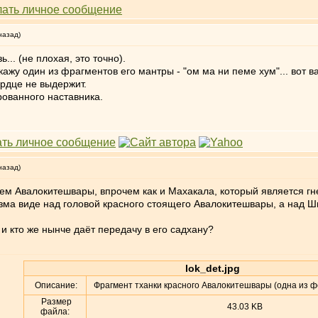
назад)
... (не плохая, это точно).
Скажу один из фрагментов его мантры - "ом ма ни пеме хум"... вот в
ердце не выдержит.
ованного наставника.
назад)
ием Авалокитешвары, впрочем как и Махакала, который является
ма виде над головой красного стоящего Авалокитешвары, а над Шив
 и кто же нынче даёт передачу в его садхану?
lok_det.jpg
Описание:
Фрагмент тханки красного Авалокитешвары (одна из ф
Размер
43.03 KB
файла: