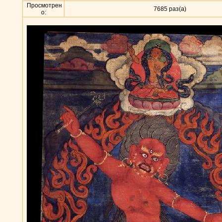
Просмотрен
7685 раз(а)
о: