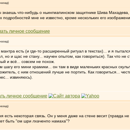
назад)
ты знаешь что-нибудь о ньингмапинском защитнике Шива Махадева,
их подробностей мне не известно, кроме нескольких его изображени
назад)
мантра есть (и где-то расширенный ритуал в текстах)... и я пыталс
но и щас не стану... научен опытом, как говориться). Так что не ст
ный и всё... совсем не похож.
м шагу его мини храмики... он там в виде маленьких красных скул
ожитель, с ним отношений лучше не портить. Как говориться... чест
ес... извиняюсь).
назад)
я есть некоторая связь. Он у меня даже на стене весит (правда не 
ет быть "ом шри лхаченпо намаха"?