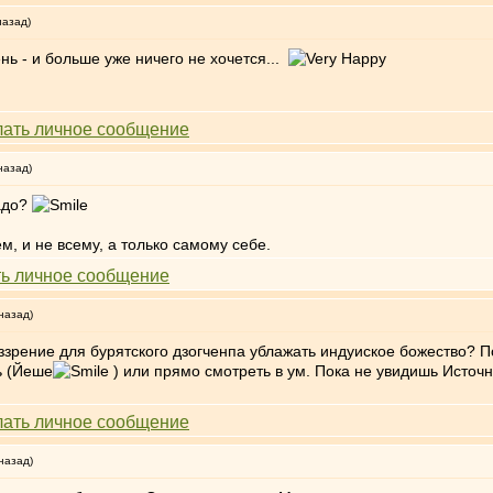
назад)
нь - и больше уже ничего не хочется...
назад)
адо?
ем, и не всему, а только самому себе.
назад)
зрение для бурятского дзогченпа ублажать индуиское божество? П
ь (Йеше
) или прямо смотреть в ум. Пока не увидишь Источн
назад)