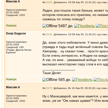
Максим А
№
1212
Добавлено: Сб 09 Апр 05, 21:01 (21 год тому 
Зарегистрирован:
Ладно, раз пошла такая банька, может 
20.02.2005
котором описана его практика, но никак
Суждений: 1052
скажешь по этому поводу?
Наверх
Dorje Dugarov
№
1213
Добавлено: Сб 09 Апр 05, 21:26 (21 год тому 
Зарегистрирован:
Да, знаю этого небожителя. У меня даже 
28.02.2005
(правда я тады ещё зелённый совсем был, 
Суждений: 193
Откуда: Другпа Кагью.
Хаягриву... ну сказал тоже... просто крас
Бурятия
Если очень интересно, в Индии на каждо
А так, по мне... уважаемый вобще то неб
высказал неосторожо пару слов в его адр
_________________
Таши Делег
Наверх
Максим А
№
1217
Добавлено: Вс 10 Апр 05, 00:33 (21 год тому 
Зарегистрирован:
Ну с Махешварой, как мне кажется, у мен
20.02.2005
знаю, уж не "Ом намах щивая"? Или мож
Суждений: 1052