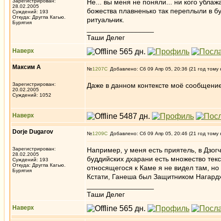
Зарегистрирован:
Не... вы меня не поняли... ни кого убла
28.02.2005
божества плавненько так переплыли в буд
Суждений: 193
Откуда: Другпа Кагью.
ритуальчик.
Бурятия
_________________
Таши Делег
Наверх
Максим А
№
1207
Добавлено: Сб 09 Апр 05, 20:36 (21 год тому 
Зарегистрирован:
Даже в данном контексте моё сообщени
20.02.2005
Суждений: 1052
Наверх
Dorje Dugarov
№
1209
Добавлено: Сб 09 Апр 05, 20:46 (21 год тому 
Зарегистрирован:
Например, у меня есть приятель, в Дзог
28.02.2005
буддийских дхарани есть множество текс
Суждений: 193
Откуда: Другпа Кагью.
относящегося к Каме я не видел там, но 
Бурятия
Кстати, Ганеша был Защитником Нагард
_________________
Таши Делег
Наверх