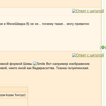
ам и МехеШвара 8) хе хе... почему такая... могу приватно
 гневной формой Шивы
Вот например изображение
ой, никто иной как Ваджрасаттва. Тханка гелукпинская.
орм Корва Тонтруг)