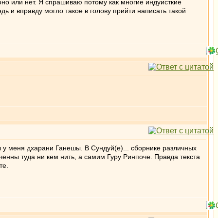
 оно или нет. Я спрашиваю потому как многие индуисткие
едь и вправду могло такое в голову прийти написать такой
 у меня дхарани Ганешы. В Сундуй(е)... сборнике различных
енны туда ни кем нить, а самим Гуру Ринпоче. Правда текста
те.