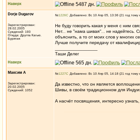
Наверх
Dorje Dugarov
№
1226
Добавлено: Вс 10 Апр 05, 13:36 (21 год тому 
Зарегистрирован:
Не буду говорить какая у меня с ним связь
28.02.2005
Нет... не "нама шивая"... не надейтесь. 
Суждений: 193
Откуда: Другпа Кагью.
объяснить, а то от моих слов у многих с
Бурятия
Лучше получите передачу от квалифицир
_________________
Таши Делег
Наверх
Максим А
№
1227
Добавлено: Вс 10 Апр 05, 14:18 (21 год тому 
Зарегистрирован:
Да известно, что он является воплощен
20.02.2005
Шивы, в своём традиционном для Индуиз
Суждений: 1052
А насчёт посвящения, интересно узнать,