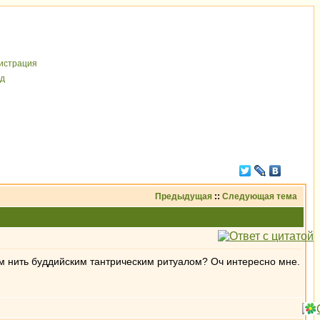
иcтрaция
д
Предыдущая
::
Следующая тема
ким нить буддийским тантрическим ритуалом? Оч интересно мне.