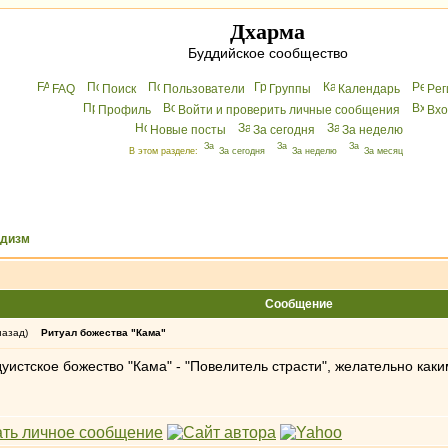
Дхарма
Буддийское сообщество
FAQ
Поиск
Пользователи
Группы
Календарь
Peг
Профиль
Войти и проверить личные сообщения
Вхo
Новые посты
За сегодня
За неделю
В этом разделе:
За сегодня
За неделю
За месяц
ддизм
Сообщение
назад)
Ритуал божества "Кама"
дуистское божество "Кама" - "Повелитель страсти", желательно ка