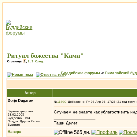
Ритуал божества "Кама"
Страницы
1
,
2
,
3
След.
Буддийские форумы
->
Гималайский бу
Автор
Dorje Dugarov
№
1189
Добавлено: Пт 08 Апр 05, 17:25 (21 год тому 
Зарегистрирован:
Случаем не знаете как ублагостивить ин
28.02.2005
_________________
Суждений: 193
Откуда: Другпа Кагью.
Таши Делег
Бурятия
Наверх