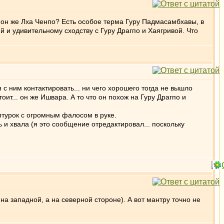
 он же Лха Ченпо? Есть особое терма Гуру Падмасамбхавы, в
й и удивительному сходству с Гуру Драгпо и Хаягривой. Что
я с ним контактировать... ни чего хорошего тогда не вышло
оит... он же Ишвара. А то что он похож на Гуру Драгпо и
ьптурок с огромным фалосом в руке.
ь и хвала (я это сообщение отредактировал... поскольку
на западной, а на северной стороне). А вот мантру точно не