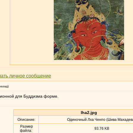
назад)
иционной для Буддизма форме.
lha2.jpg
Описание:
Одиночный Лха Ченпо (Шива Махадев
Размер
93.76 KB
файла: