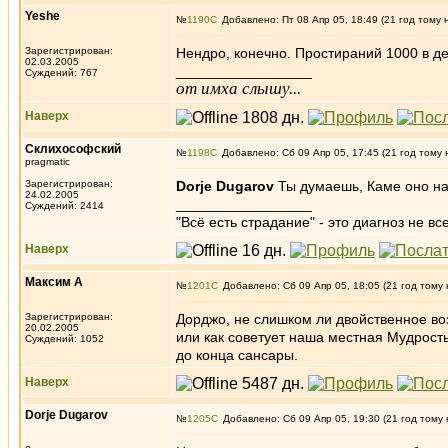
Yeshe
№
1190
Добавлено: Пт 08 Апр 05, 18:49 (21 год тому 
Зарегистрирован:
Нендро, конечно. Простираний 1000 в де
02.03.2005
_________________
Суждений: 767
от имха слышу...
Наверх
Склихософский
№
1198
Добавлено: Сб 09 Апр 05, 17:45 (21 год тому 
pragmatic
Зарегистрирован:
Dorje Dugarov
Ты думаешь, Каме оно н
24.02.2005
_________________
Суждений: 2414
"Всё есть страдание" - это диагноз не вс
Наверх
Максим А
№
1201
Добавлено: Сб 09 Апр 05, 18:05 (21 год тому 
Зарегистрирован:
Дорджо, не слишком ли двойственное воз
20.02.2005
или как советует наша местная Мудрост
Суждений: 1052
до конца сансары.
Наверх
Dorje Dugarov
№
1205
Добавлено: Сб 09 Апр 05, 19:30 (21 год тому 