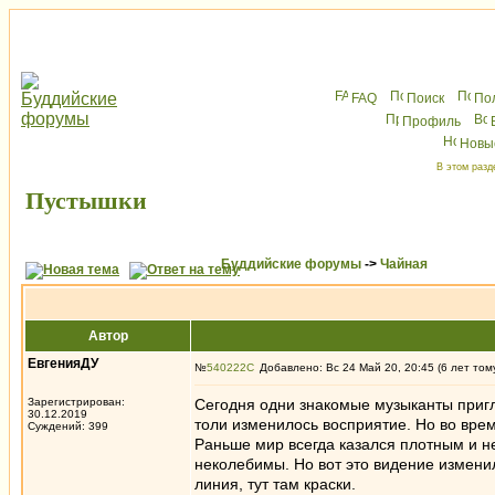
FAQ
Поиск
По
Профиль
Новы
В этом разд
Пустышки
Буддийские форумы
->
Чайная
Автор
ЕвгенияДУ
№
540222
Добавлено: Вс 24 Май 20, 20:45 (6 лет том
Зарегистрирован:
Сегодня одни знакомые музыканты пригл
30.12.2019
толи изменилось восприятие. Но во вре
Суждений: 399
Раньше мир всегда казался плотным и н
неколебимы. Но вот это видение измени
линия, тут там краски.