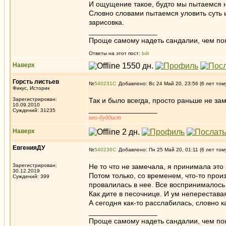
И ощущение такое, будто мы пытаемся н
Словно словами пытаемся уловить суть и
зарисовка.
_________________
Проще самому надеть сандалии, чем по
Ответы на этот пост:
bdr
Наверх
Горсть листьев
№
540231
Добавлено: Вс 24 Май 20, 23:56 (6 лет том
Фикус, Историк
Зарегистрирован:
Так и было всегда, просто раньше не за
10.09.2010
_________________
Суждений: 31235
нео-буддист
Наверх
ЕвгенияДУ
№
540236
Добавлено: Пн 25 Май 20, 01:11 (6 лет том
Зарегистрирован:
Не то что не замечала, я принимала это 
30.12.2019
Потом только, со временем, что-то прои
Суждений: 399
провалилась в нее. Все воспринималось б
Как дите в песочнице. И ум непереставая
А сегодня как-то расслабилась, словно к
_________________
Проще самому надеть сандалии, чем по