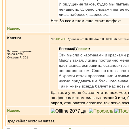
И ощущение такое, будто мы пытаем
ненависть. Словно словами пытаемся
лишь набросок, зарисовка.
Нет. За всем этом еще стоит аффект.
Наверх
Katerina
№
543178
Добавлено: Вт 30 Июн 20, 18:08 (6 лет том
ЕвгенияДУ
пишет
:
Зарегистрирован:
30.06.2020
Эти мысли с картинами и красками р
Суждений: 301
Мысль такая. Жизнь постоянно меняет
дает шанса исправить, остановиться
непостоянством. Словно оковы слет
А краски стали прозрачными и живым
нужно придавать им большого значе
Так и жизнь всегда балует нас новы
Да, так и у меня бывает что-то похожее,
на фоне слишком сильных эмоций или, бы
аврал, становится сложнее так легко во
Наверх
Тред сейчас никто не читает.