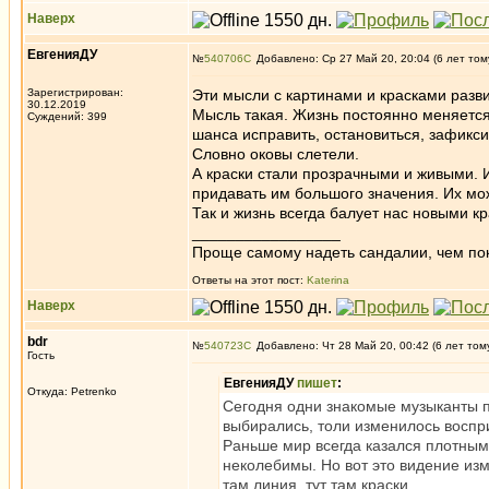
Наверх
ЕвгенияДУ
№
540706
Добавлено: Ср 27 Май 20, 20:04 (6 лет том
Зарегистрирован:
Эти мысли с картинами и красками разви
30.12.2019
Мысль такая. Жизнь постоянно меняется, 
Суждений: 399
шанса исправить, остановиться, зафикси
Словно оковы слетели.
А краски стали прозрачными и живыми. И
придавать им большого значения. Их мо
Так и жизнь всегда балует нас новыми к
_________________
Проще самому надеть сандалии, чем по
Ответы на этот пост:
Katerina
Наверх
bdr
№
540723
Добавлено: Чт 28 Май 20, 00:42 (6 лет том
Гость
ЕвгенияДУ
пишет
:
Откуда: Petrenko
Сегодня одни знакомые музыканты п
выбирались, толи изменилось воспр
Раньше мир всегда казался плотным
неколебимы. Но вот это видение изм
там линия, тут там краски.