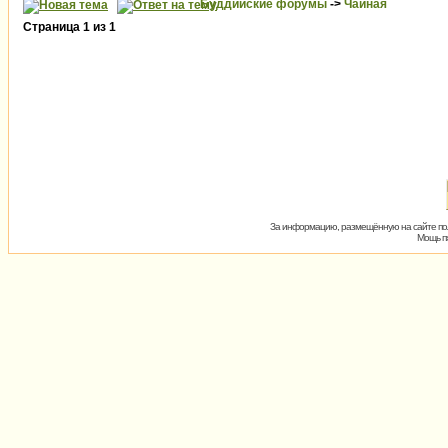
Буддийские форумы
->
Чайная
Страница
1
из
1
За информацию, размещённую на сайте пол
Мощь пх