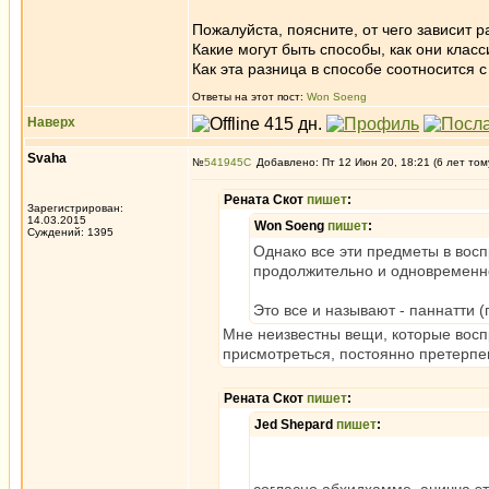
Пожалуйста, поясните, от чего зависит 
Какие могут быть способы, как они кла
Как эта разница в способе соотносится 
Ответы на этот пост:
Won Soeng
Наверх
Svaha
№
541945
Добавлено: Пт 12 Июн 20, 18:21 (6 лет том
Рената Скот
пишет
:
Зарегистрирован:
14.03.2015
Won Soeng
пишет
:
Суждений: 1395
Однако все эти предметы в вос
продолжительно и одновременн
Это все и называют - паннатти 
Мне неизвестны вещи, которые вос
присмотреться, постоянно претерпе
Рената Скот
пишет
:
Jed Shepard
пишет
: