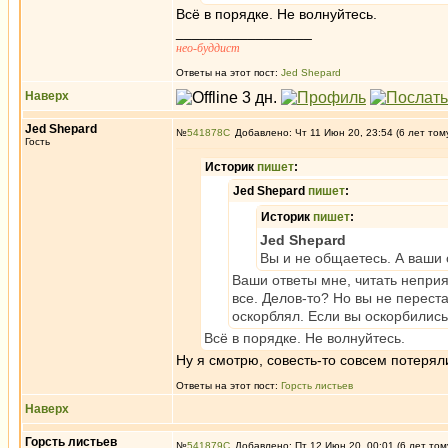
Всё в порядке. Не волнуйтесь.
_________________
нео-буддист
Ответы на этот пост:
Jed Shepard
Наверх
Jed Shepard
№
541878
Добавлено: Чт 11 Июн 20, 23:54 (6 лет том
Гость
Историк
пишет
:
Jed Shepard
пишет
:
Историк
пишет
:
Jed Shepard
Вы и не общаетесь. А ваши о
Ваши ответы мне, читать неприя
все. Делов-то? Но вы не переста
оскорблял. Если вы оскорбились
Всё в порядке. Не волнуйтесь.
Ну я смотрю, совесть-то совсем потеряли
Ответы на этот пост:
Горсть листьев
Наверх
Горсть листьев
№
541879
Добавлено: Пт 12 Июн 20, 00:01 (6 лет том