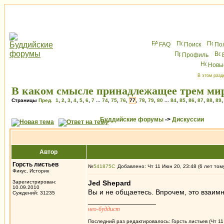
FAQ
Поиск
По
Профиль
Новы
В этом разд
В каком смысле принадлежащее трем мир
Страницы
Пред.
1
,
2
,
3
,
4
,
5
,
6
,
7
...
74
,
75
,
76
,
77
,
78
,
79
,
80
...
84
,
85
,
86
,
87
,
88
,
89
Буддийские форумы
->
Дискуссии
Автор
Горсть листьев
№
541875
Добавлено: Чт 11 Июн 20, 23:48 (6 лет том
Фикус, Историк
Зарегистрирован:
Jed Shepard
10.09.2010
Вы и не общаетесь. Впрочем, это взаимн
Суждений: 31235
_________________
нео-буддист
Последний раз редактировалось: Горсть листьев (Чт 11