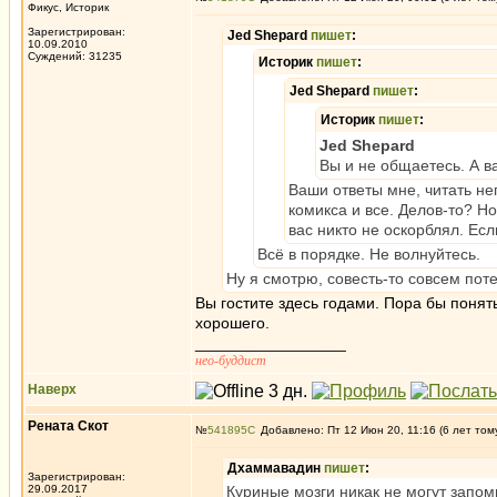
Фикус, Историк
Зарегистрирован:
Jed Shepard
пишет
:
10.09.2010
Суждений: 31235
Историк
пишет
:
Jed Shepard
пишет
:
Историк
пишет
:
Jed Shepard
Вы и не общаетесь. А ва
Ваши ответы мне, читать не
комикса и все. Делов-то? Но
вас никто не оскорблял. Есл
Всё в порядке. Не волнуйтесь.
Ну я смотрю, совесть-то совсем поте
Вы гостите здесь годами. Пора бы понять
хорошего.
_________________
нео-буддист
Наверх
Рената Скот
№
541895
Добавлено: Пт 12 Июн 20, 11:16 (6 лет том
Дхаммавадин
пишет
:
Зарегистрирован:
29.09.2017
Куриные мозги никак не могут запом