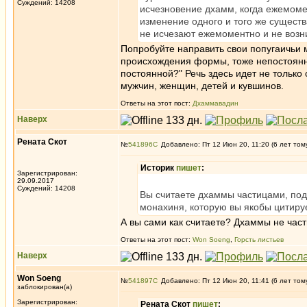
Суждений: 14208
исчезновение дхамм, когда ежемоме
изменение одного и того же сущест
не исчезают ежемоментно и не возн
Попробуйте направить свои попугаичьи 
происхождения формы, тоже непостоянна
постоянной?" Речь здесь идет не тольк
мужчин, женщин, детей и кувшинов.
Ответы на этот пост:
Дхаммавадин
Наверх
Рената Скот
№
541896
Добавлено: Пт 12 Июн 20, 11:20 (6 лет том
Историк
пишет
:
Зарегистрирован:
29.09.2017
Суждений: 14208
Вы считаете дхаммы частицами, подо
монахиня, которую вы якобы цитируе
А вы сами как считаете? Дхаммы не част
Ответы на этот пост:
Won Soeng
,
Горсть листьев
Наверх
Won Soeng
№
541897
Добавлено: Пт 12 Июн 20, 11:41 (6 лет том
заблокирован(а)
Зарегистрирован:
Рената Скот
пишет
: