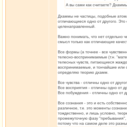
А вы сами как считаете? Дхаммы
Дхаммы не частицы, подобные атомам
отличающиеся одно от другого. Это
целенаправленный.
Важно понимать, что нет отдельно ч
смысл только как отличающие качес
Все формы (а точнее - все чувствен
телесно-воспринимаемые (т.н. "мат
телесных чувств, питающиеся жаждой
воспринимаемые, и тончайшие или св
определяю теорию дхамм.
Все чувства - отличны одно от другог
Все восприятия - отличны одно от др
Все побуждения - отличны одно от д
Все сознания - это и есть собственн
различное, т.е. это моменты сознан
тождественно, и лишь условно, теор
промежуточную фазу "пребывания", х
потому что на самом деле это разн