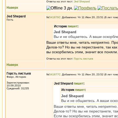
Ответы на этот пост:
Jed Shepard
Наверх
Jed Shepard
№
541876
Добавлено: Чт 11 Июн 20, 23:51 (6 лет том
Гость
Историк
пишет
:
Jed Shepard
Вы и не общаетесь. А ваши оскорблен
Ваши ответы мне, читать неприятно. Про
Делов-то? Но вы не перестанете, так как
вы оскорбились этим, значит все поняли.
Ответы на этот пост:
Горсть листьев
Наверх
Горсть листьев
№
541877
Добавлено: Чт 11 Июн 20, 23:52 (6 лет том
Фикус, Историк
Зарегистрирован:
Jed Shepard
пишет
:
10.09.2010
Суждений: 31235
Историк
пишет
:
Jed Shepard
Вы и не общаетесь. А ваши оскор
Ваши ответы мне, читать неприятно.
Делов-то? Но вы не перестанете, так
Если вы оскорбились этим, значит в