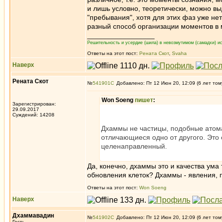
и лишь условно, теоретически, можно в
"пребывания", хотя для этих фаз уже нет
разный способ организации моментов в
_________________
Решительность и усердие (шила) в невозмутимом (самадхи) ис
Ответы на этот пост:
Рената Скот
,
Svaha
Наверх
Рената Скот
№
541901
Добавлено: Пт 12 Июн 20, 12:09 (6 лет том
Won Soeng
пишет
:
Зарегистрирован:
29.09.2017
Суждений: 14208
Дхаммы не частицы, подобные атомам
отличающиеся одно от другого. Это
целенаправленный.
Да, конечно, дхаммы это и качества ума
обновления клеток? Дхаммы - явления, пр
Ответы на этот пост:
Won Soeng
Наверх
Дхаммавадин
№
541902
Добавлено: Пт 12 Июн 20, 12:09 (6 лет том
Гость