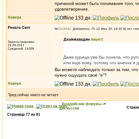
причиной может быть понимание того, чт
удовлетворение.
Наверх
Рената Скот
№
541949
Добавлено: Пт 12 Июн 20, 19:20 (6 лет том
Дхаммавадин
пишет
:
Зарегистрирован:
29.09.2017
Суждений: 14208
Даже курица уже бы поняла, что руп
или еще кому, потому что аничча и д
Вы можете наблюдать только за тем, чт
нужно ощущать своё "я"?
Наверх
Тред сейчас никто не читает.
Буддийские форумы
->
Стран
Дискуссии
Страница
77
из
91