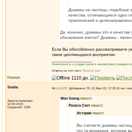
Дхаммы не частицы, подобные ат
качества, отличающиеся одно от
практический и целенаправленн
Да, конечно, дхаммы это и качества
обновления клеток? Дхаммы - явления
Если Вы обособленно рассматриваете ум
такое цепляющееся восприятие.
_________________
Решительность и усердие (шила) в невозмутимом (самадхи) ис
Ответы на этот пост:
Рената Скот
Наверх
Svaha
№
541935
Добавлено: Пт 12 Июн 20, 17:35 (6 лет том
Won Soeng
пишет
:
Зарегистрирован:
14.03.2015
Рената Скот
пишет
:
Суждений: 1395
Историк
пишет
:
Вы считаете дхаммы частиц
что та монахиня, которую в