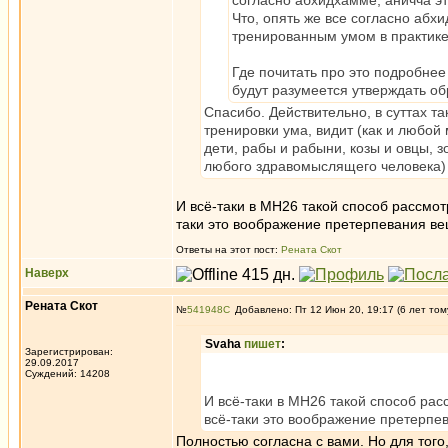
согласно абхидхамме, аничча э
Что, опять же все согласно абхи
тренированным умом в практике
Где почитать про это подробнее
будут разумеется утверждать об
Спасибо. Действительно, в суттах т
тренировки ума, видит (как и любо
дети, рабы и рабыни, козы и овцы, з
любого здравомыслящего человека) 
И всё-таки в МН26 такой способ рассмотр
таки это воображение претерпевания в
Ответы на этот пост:
Рената Скот
Наверх
Рената Скот
№
541948
Добавлено: Пт 12 Июн 20, 19:17 (6 лет том
Svaha
пишет
:
Зарегистрирован:
29.09.2017
Суждений: 14208
И всё-таки в МН26 такой способ рас
всё-таки это воображение претерпе
Полностью согласна с вами. Но для того