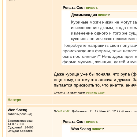
Рената Скот
пишет
:
Дхаммавадин
пишет
:
Куриные мозги никак не могут з
исчезновение дхамм, когда еже
изменение одного и того же сущ
кувшины не исчезают ежемомент
Попробуйте направить свои попугаи
происхождения формы, тоже непостоя
быть постоянной?" Речь здесь идет 
форме мужчин, женщин, детей и кув
Даже курица уже бы поняла, что рупа (ф
еще кому, потому что аничча и дуккха. 
пытается присвоить то, что анатта, аничч
Ответы на этот пост:
Рената Скот
Наверх
Won Soeng
№
541904
Добавлено: Пт 12 Июн 20, 12:27 (6 лет том
заблокирован(а)
Зарегистрирован:
Рената Скот
пишет
:
14.07.2006
Суждений: 14466
Won Soeng
пишет
:
Откуда: Королев