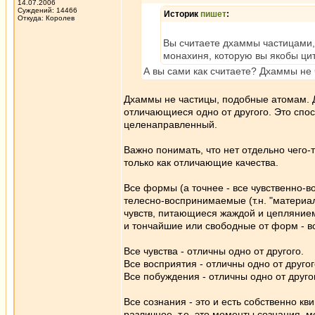
14.07.2006
Суждений: 14466
Историк
пишет
:
Откуда: Королев
Вы считаете дхаммы частицами, 
монахиня, которую вы якобы цит
А вы сами как считаете? Дхаммы не 
Дхаммы не частицы, подобные атомам. Дх
отличающиеся одно от другого. Это спо
целенаправленный.
Важно понимать, что нет отдельно чего-
только как отличающие качества.
Все формы (а точнее - все чувственно-в
телесно-воспринимаемые (т.н. "материа
чувств, питающиеся жаждой и цеплянием 
и тончайшие или свободные от форм - в
Все чувства - отличны одно от другого.
Все восприятия - отличны одно от другог
Все побуждения - отличны одно от друго
Все сознания - это и есть собственно кв
различное, т.е. это моменты сознания, 