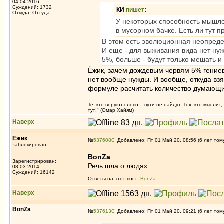
04.04.2016
Суждений: 1732
КИ
пишет
:
Откуда: Oттyдa
У некоторых способность мышле
в мусорном бачке. Есть ли тут 
В этом есть эволюционная неопреде
И еще - для выживания вида нет ну
5%, больше - будут только мешать и
Ёжик, зачем дождевым червям 5% гение
нет вообще нужды. И вообще, откуда вз
формуле расчитать количество думающи
_________________
Те, кто веруют слепо, - пути не найдут. Тех, кто мысли
тут!" (Омар Хайям)
Наверх
Ёжик
№
537608
Добавлено: Пт 01 Май 20, 08:56 (6 лет том
заблокирован
BonZa
Зарегистрирован:
Речь шла о людях.
08.03.2014
Суждений: 16142
Ответы на этот пост:
BonZa
Наверх
BonZa
№
537613
Добавлено: Пт 01 Май 20, 09:21 (6 лет том