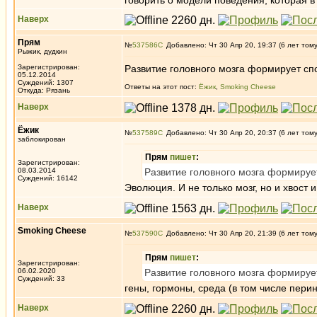
говорить о модели поведения, которая 
Наверх
Прям
№
537586
Добавлено: Чт 30 Апр 20, 19:37 (6 лет том
Рыжик, дудкин
Зарегистрирован:
Развитие головного мозга формирует сп
05.12.2014
Суждений: 1307
Ответы на этот пост:
Ёжик
,
Smoking Cheese
Откуда: Рязань
Наверх
Ёжик
№
537589
Добавлено: Чт 30 Апр 20, 20:37 (6 лет том
заблокирован
Прям
пишет
:
Зарегистрирован:
08.03.2014
Развитие головного мозга формируе
Суждений: 16142
Эволюция. И не только мозг, но и хвост и
Наверх
Smoking Cheese
№
537590
Добавлено: Чт 30 Апр 20, 21:39 (6 лет том
Прям
пишет
:
Зарегистрирован:
06.02.2020
Развитие головного мозга формируе
Суждений: 33
гены, гормоны, среда (в том числе пери
Наверх