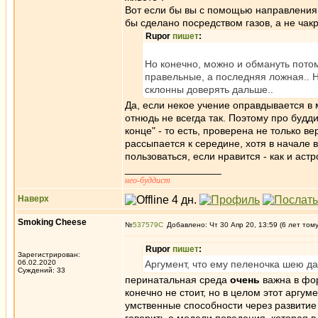
Вот если бы вы с помощью направления г
бы сделано посредством газов, а не чак
Rupor
пишет
:
Но конечно, можно и обмануть потом
правельные, а последняя ложная.. Но
склонны доверять дальше..
Да, если некое учение оправдывается в м
отнюдь не всегда так. Поэтому про будди
конце" - то есть, проверена не только ве
рассыпается к середине, хотя в начале 
пользоваться, если нравится - как и аст
_________________
нео-буддист
Наверх
Smoking Cheese
№
537579
Добавлено: Чт 30 Апр 20, 13:59 (6 лет том
Rupor
пишет
:
Зарегистрирован:
06.02.2020
Аргумент, что ему пеленочка шею да
Суждений: 33
перинатальная среда
очень
важна в фор
конечно не стоит, но в целом этот аргум
умственные способности через развитие