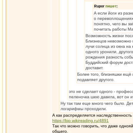
Rupor
пишет
:
А если йоги из раз
о перевоплощениях.
понятно, чего вы з
почитать работы Ма
Возможность жизни посл
Близнецов невозможно к
лучи солнца из окна на 
одного уронили, другого
рождения разность собы
Буддийский форум доста
доставит.
Более того, близняшки ещё
подавляет другого.
это не сделает одного - профес
пеленочка шею давила, вот он и
Ну так там еще много чего было. Дет
логарифмы проходили.
А как распределяется наследственность
https://bio.wikireading.ru/4891
Так что можно говорить, что даже одно
общего.