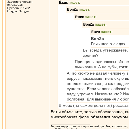
Зарегистрирован:
Ёжик
пишет
:
04.04.2016
Суждений: 1732
BonZa
пишет
:
Откуда: Oттyдa
Ёжик
пишет
:
BonZa
пишет
:
Ёжик
пишет
:
BonZa
Речь шла о людях.
Вы всегда утверждаете,
зрения?
Принципы одинаковы. Их ре
выживания. А не зубы, когти
А что кто-то не давал человеку 
вирусы показывают неплохую вы
неплохо выживают, и колородски
существа. Если человек обзавёл
виду, угрожал. Назовите кто? 
болтовня. Для выживания любог
В моих (на самом деле нет) россказ
Вот и объясните, только обоснованно, к
многообразия форм обзавёлся разумом.
_________________
Те, кто веруют слепо, - пути не найдут. Тех, кто мысли