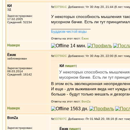
КИ
№
537591
Добавлено: Чт 30 Апр 20, 21:44 (6 лет том
3Д
Зарегистрирован:
У некоторых способность мышления так
17.02.2005
мусорном бачке. Есть ли тут принципиал
Суждений: 52234
_________________
Буддизм чистой воды
Ответы на этот пост:
Ёжик
Наверх
Ёжик
№
537592
Добавлено: Чт 30 Апр 20, 22:00 (6 лет том
заблокирован
КИ
пишет
:
Зарегистрирован:
08.03.2014
У некоторых способность мышления 
Суждений: 16142
мусорном бачке. Есть ли тут принци
В этом есть эволюционная неопределен
И еще - для выживания вида нет нужды
больше - будут только мешать и дезорга
Ответы на этот пост:
BonZa
Наверх
BonZa
№
537607
Добавлено: Пт 01 Май 20, 06:16 (6 лет том
Зарегистрирован:
Ёжик
пишет
: