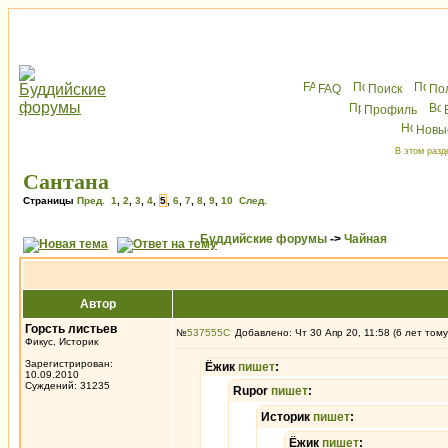
FAQ
Поиск
По
Профиль
Новы
В этом разд
Сантана
Страницы
Пред.
1
,
2
,
3
,
4
,
5
,
6
,
7
,
8
,
9
,
10
След.
Буддийские форумы
->
Чайная
Автор
Горсть листьев
№
537555
Добавлено: Чт 30 Апр 20, 11:58 (6 лет тому
Фикус, Историк
Зарегистрирован:
Ёжик
пишет
:
10.09.2010
Суждений: 31235
Rupor
пишет
:
Историк
пишет
:
Ёжик
пишет
: