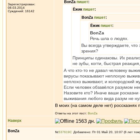
BonZa
пишет
:
Зарегистрирован:
08.03.2014
Ёжик
пишет
:
Суждений: 16142
BonZa
пишет
:
Ёжик
пишет
:
BonZa
Речь шла о людях.
Вы всегда утверждаете, что
зрения?
Принципы одинаковы. Их реализ
не зубы, когти, быстрая реакция,
А что кто-то не давал человеку выжи
вирусы показывают неплохую выжива
неплохо выживают, и колородский жу
Если человек обзавёлся разумом нео
Назовите кто? Иначе ваши росказни
выживания любого вида разум не н
В моих (на самом деле нет) россказнях
Ответы на этот пост:
BonZa
Наверх
BonZa
№
537619
Добавлено: Пт 01 Май 20, 10:07 (6 лет том