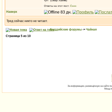
тут!" (Омар Хайям)
Ответы на этот пост:
Ёжик
Наверх
Тред сейчас никто не читает.
Буддийские форумы
->
Чайная
Страница
5
из
10
За информацию, размещённую на сайте пол
Мощь пх