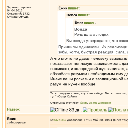
Зарегистрирован:
Ёжик
пишет
:
04.04.2016
Суждений: 1732
BonZa
пишет
:
Откуда: Oттyдa
Ёжик
пишет
:
BonZa
Речь шла о людях.
Вы всегда утверждаете, что зак
Принципы одинаковы. Их реализация
зубы, когти, быстрая реакция, сила, и
А что кто-то не давал человеку выживать
показывают неплохую выживаемость даже
выживают, и колородский жук выживает, 
обзавёлся разумом необходимым ему для 
Иначе ваши росказни о эволюционной н
разум не нужен вообще.
_________________
Те, кто веруют слепо, - пути не найдут. Тех, кто мысли
тут!" (Омар Хайям)
Ответы на этот пост:
Ёжик
,
Death Worshiper
Наверх
Ёжик
№
537618
Добавлено: Пт 01 Май 20, 10:04 (6 лет том
заблокирован