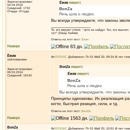
Зарегистрирован:
Ёжик
пишет
:
04.04.2016
Суждений: 1732
BonZa
Откуда: Oттyдa
Речь шла о людях.
Вы всегда утверждаете, что законы эвол
_________________
Те, кто веруют слепо, - пути не найдут. Тех, кто мысли
тут!" (Омар Хайям)
Ответы на этот пост:
Ёжик
Наверх
Ёжик
№
537615
Добавлено: Пт 01 Май 20, 09:24 (6 лет том
заблокирован
BonZa
пишет
:
Зарегистрирован:
08.03.2014
Ёжик
пишет
:
Суждений: 16142
BonZa
Речь шла о людях.
Вы всегда утверждаете, что законы 
Принципы одинаковы. Их реализация раз
когти, быстрая реакция, сила, и тд.
Ответы на этот пост:
BonZa
Наверх
BonZa
№
537616
Добавлено: Пт 01 Май 20, 10:01 (6 лет том