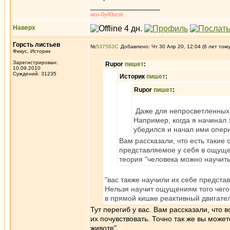
_________________
нео-буддист
Наверх
Горсть листьев
№
537563
Добавлено: Чт 30 Апр 20, 12:04 (6 лет том
Фикус, Историк
Зарегистрирован:
Rupor
пишет
:
10.09.2010
Суждений: 31235
Историк
пишет
:
Rupor
пишет
:
Даже для непросветленных, 
Например, когда я начинал 
убедился и начал ими оперир
Вам рассказали, что есть такие
представляемое у себя в ощущен
теория "человека можно научить
"вас также научили их себе предст
Нельзя научит ощущениям того чего н
в прямой кишке реактивный двигател
Тут перегиб у вас. Вам рассказали, что 
их почувствовать. Точно так же вы может
животе".