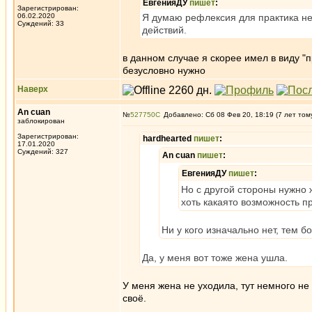
ЕвгенияДУ
пишет
:
Зарегистрирован:
06.02.2020
Я думаю рефлексия для практика н
Суждений: 33
действий.
в данном случае я скорее имел в виду "
безусловно нужно
Наверх
An cuan
№
527750
Добавлено: Сб 08 Фев 20, 18:19 (7 лет том
заблокирован
Зарегистрирован:
hardhearted
пишет
:
17.01.2020
Суждений: 327
An cuan
пишет
:
ЕвгенияДУ
пишет
:
Но с другой стороны нужно ж
хоть какаято возможность пра
Ни у кого изначально нет, тем 
Да, у меня вот тоже жена ушла.
У меня жена не уходила, тут немного не п
своё.
_________________