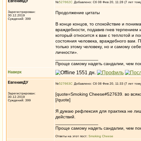
ЕвгенияДУ
№
527662
Добавлено: Сб 08 Фев 20, 11:28 (7 лет том
Зарегистрирован:
Продолжение цитаты
30.12.2019
Суждений: 399
В конце концов, то спокойствие и поним
враждебности, подавив гнев терпением и
который относится к вам с теплотой и 
состояния человека, враждебного вам. П
только этому человеку, но и самому себ
личности».
_________________
Проще самому надеть сандалии, чем по
Наверх
ЕвгенияДУ
№
527663
Добавлено: Сб 08 Фев 20, 11:33 (7 лет том
Зарегистрирован:
[quote=Smoking Cheese#527639. во всяко
30.12.2019
[/quote]
Суждений: 399
Я думаю рефлексия для практика не ли
действий.
_________________
Проще самому надеть сандалии, чем по
Ответы на этот пост:
Smoking Cheese