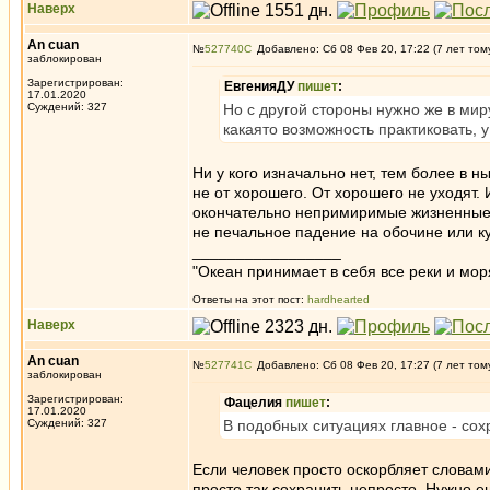
Наверх
An cuan
№
527740
Добавлено: Сб 08 Фев 20, 17:22 (7 лет том
заблокирован
Зарегистрирован:
ЕвгенияДУ
пишет
:
17.01.2020
Суждений: 327
Но с другой стороны нужно же в миру
какаято возможность практиковать, у 
Ни у кого изначально нет, тем более в 
не от хорошего. От хорошего не уходят. 
окончательно непримиримые жизненные п
не печальное падение на обочине или куд
_________________
"Океан принимает в себя все реки и мор
Ответы на этот пост:
hardhearted
Наверх
An cuan
№
527741
Добавлено: Сб 08 Фев 20, 17:27 (7 лет том
заблокирован
Зарегистрирован:
Фацелия
пишет
:
17.01.2020
Суждений: 327
В подобных ситуациях главное - со
Если человек просто оскорбляет словами
просто так сохранить непросто. Нужно ещ