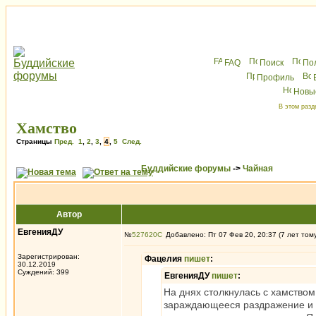
FAQ
Поиск
По
Профиль
Новы
В этом разд
Хамство
Страницы
Пред.
1
,
2
,
3
,
4
,
5
След.
Буддийские форумы
->
Чайная
Автор
ЕвгенияДУ
№
527620
Добавлено: Пт 07 Фев 20, 20:37 (7 лет том
Зарегистрирован:
Фацелия
пишет
:
30.12.2019
Суждений: 399
ЕвгенияДУ
пишет
:
На днях столкнулась с хамством
зараждающееся раздражение и з