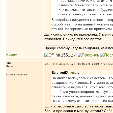
переживаниями или ответить. Я 
ответить. Меня послали, но я бы
Как вы считаете, должен буддис
сказать, к чему стремится в так
В подобных ситуациях главное - сох
оскорбляет, что на данный момент п
это так. Наверняка же не приклеили 
Да, к сожалению, не приклеила. У меня 
относятся. Приходится все прятать
_________________
Проще самому надеть сандалии, чем по
Наверх
Так
№
527629
Добавлено: Пт 07 Фев 20, 21:19 (7 лет том
Гость
ЕвгенияДУ
пишет
:
Откуда: Petrenko
На днях столкнулась с хамством. В
раздражение и злость. И у меня вс
ответить. Я подумала, что с того, ч
но я была удовлетворена, что сумела
Как вы считаете, должен буддист ум
сказать, к чему стремится в таких с
Если агрессивное хамство не может навр
Басню про слона и моську читали? Собак