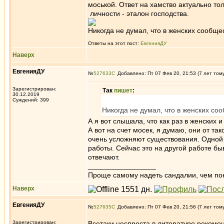
моськой. Ответ на хамство актуально то
личности - эталон господства.
Никогда не думал, что в женских сообще
Ответы на этот пост:
ЕвгенияДУ
Наверх
ЕвгенияДУ
№
527633
Добавлено: Пт 07 Фев 20, 21:53 (7 лет том
Зарегистрирован:
Так
пишет
:
30.12.2019
Суждений: 399
Никогда не думал, что в женских со
А я вот слышала, что как раз в женских и
А вот на счет мосек, я думаю, они от т
очень усложняют существования. Одной 
работы. Сейчас это на другой работе бы
отвечают.
_________________
Проще самому надеть сандалии, чем по
Наверх
ЕвгенияДУ
№
527635
Добавлено: Пт 07 Фев 20, 21:56 (7 лет том
Зарегистрирован:
Всетаки неспроста в литературе рекоме