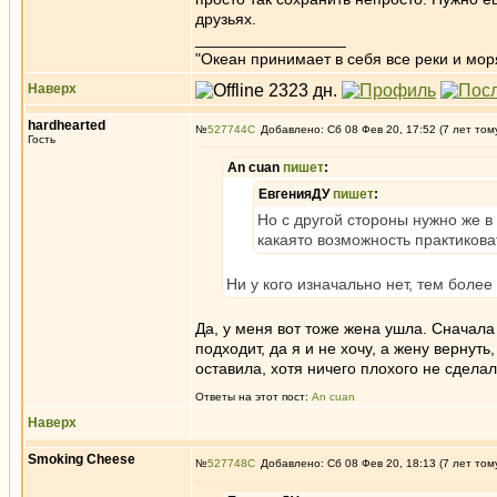
друзьях.
_________________
"Океан принимает в себя все реки и мор
Наверх
hardhearted
№
527744
Добавлено: Сб 08 Фев 20, 17:52 (7 лет том
Гость
An cuan
пишет
:
ЕвгенияДУ
пишет
:
Но с другой стороны нужно же в 
какаято возможность практиковать
Ни у кого изначально нет, тем боле
Да, у меня вот тоже жена ушла. Сначала 
подходит, да я и не хочу, а жену вернут
оставила, хотя ничего плохого не сделал
Ответы на этот пост:
An cuan
Наверх
Smoking Cheese
№
527748
Добавлено: Сб 08 Фев 20, 18:13 (7 лет том