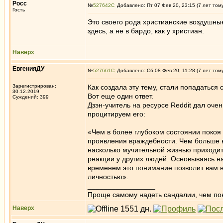
Росс
№
527642
Добавлено: Пт 07 Фев 20, 23:15 (7 лет том
Гость
Это своего рода христианские воздушны
здесь, а не в бардо, как у христиан.
Наверх
ЕвгенияДУ
№
527661
Добавлено: Сб 08 Фев 20, 11:28 (7 лет том
Зарегистрирован:
Как создала эту тему, стали попадаться с
30.12.2019
Вот еще один ответ.
Суждений: 399
Дзэн-учитель на ресурсе Reddit дал оче
процитируем его:
«Чем в более глубоком состоянии покоя
проявления враждебности. Чем больше в
насколько мучительной жизнью приходит
реакции у других людей. Основываясь на
временем это понимание позволит вам во
личностью».
_________________
Проще самому надеть сандалии, чем по
Наверх