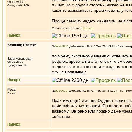
30.12.2019
пишут. Но с другой стороны нужно же в м
Суждений: 399
какаято возможность практиковать, у кого
_________________
Проще самому надеть сандалии, чем по
Ответы на этот пост:
An cuan
Наверх
Smoking Cheese
№
527639
Добавлено: Пт 07 Фев 20, 23:05 (7 лет том
по моему скромному мнению, отвечать на
Зарегистрирован:
рефлексировать на этот счет, что уж сов
06.02.2020
Суждений: 33
подпитываете свое эго, и исходя из этог
его не навязываю
Наверх
Росс
№
527641
Добавлено: Пт 07 Фев 20, 23:12 (7 лет том
Гость
Практикующий именно буддист видит в к
действий или мотиваций. Он просто набл
важному. Он рано или поздно даже узна
событиях.
Наверх