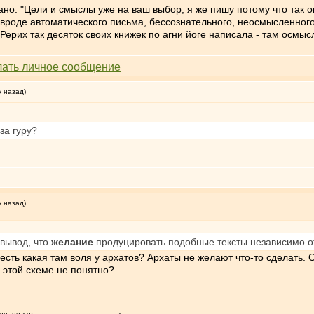
но: "Цели и смыслы уже на ваш выбор, я же пишу потому что так он
то вроде автоматического письма, бессознательного, неосмысленно
Рерих так десяток своих книжек по агни йоге написала - там осм
у назад)
за гуру?
у назад)
 вывод, что
желание
продуцировать подобные тексты независимо 
есть какая там воля у архатов? Архаты не желают что-то сделать. О
 этой схеме не понятно?