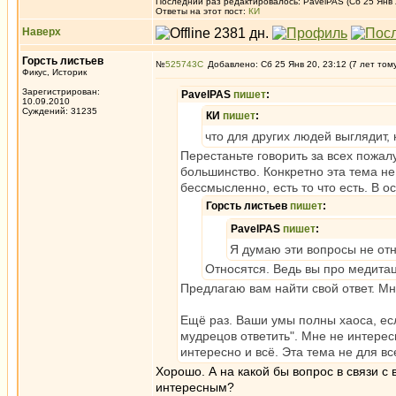
Последний раз редактировалось: PavelPAS (Сб 25 Янв 2
Ответы на этот пост:
КИ
Наверх
Горсть листьев
№
525743
Добавлено: Сб 25 Янв 20, 23:12 (7 лет том
Фикус, Историк
Зарегистрирован:
PavelPAS
пишет
:
10.09.2010
Суждений: 31235
КИ
пишет
:
что для других людей выглядит,
Перестаньте говорить за всех пожал
большинство. Конкретно эта тема не
бессмысленно, есть то что есть. В 
Горсть листьев
пишет
:
PavelPAS
пишет
:
Я думаю эти вопросы не отн
Относятся. Ведь вы про медитацию
Предлагаю вам найти свой ответ. Мн
Ещё раз. Ваши умы полны хаоса, есл
мудрецов ответить". Мне не интерес
интересно и всё. Эта тема не для вс
Хорошо. А на какой бы вопрос в связи с
интересным?