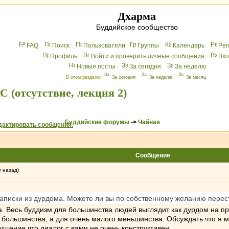
Дхарма
Буддийское сообщество
FAQ
Поиск
Пользователи
Группы
Календарь
Peг
Профиль
Войти и проверить личные сообщения
Вхo
Новые посты
За сегодня
За неделю
В этом разделе:
За сегодня
За неделю
За месяц
 (отсутствие, лекция 2)
Буддийские форумы
->
Чайная
Сообщение
у назад)
 записки из дурдома. Можете ли вы по собственному желанию перест
а. Весь буддизм для большинства людей выглядит как дурдом на пр
 большинства, а для очень малого меньшинства. Обсуждать что я м
щущение что диалог с вами не очень конструктивен.