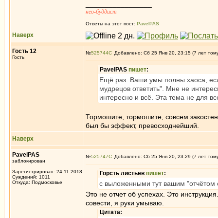
_________________
нео-буддист
Ответы на этот пост:
PavelPAS
Наверх
Гость 12
№
525744
Добавлено: Сб 25 Янв 20, 23:15 (7 лет том
Гость
PavelPAS
пишет
:
Ещё раз. Ваши умы полны хаоса, есл
мудрецов ответить". Мне не интерес
интересно и всё. Эта тема не для вс
Тормошите, тормошите, совсем закостене
был бы эффект, превосходнейший.
Наверх
PavelPAS
№
525747
Добавлено: Сб 25 Янв 20, 23:29 (7 лет том
заблокирован
Зарегистрирован: 24.11.2018
Горсть листьев
пишет
:
Суждений: 1011
Откуда: Подмосковье
с выложенными тут вашим "отчётом 
Это не отчет об успехах. Это инструкция
совести, я руки умываю.
Цитата: