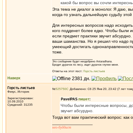
какой бы вопрос вы сочли интересн
Эта тема не диалог а монолог. Я даю, в
когда-то узнать дальнейшую судьбу этой
Для интересных вопросов надо исходить 
кого подденет более едко. Чтобы были 
если предмет практики звучит абсурдно.
ваши шаманства. Но я решил что надо пр
умеющий достигать однонаправленности у
тоже.
_________________
Это сообщение будет неодобрено Antaradhana.
Бродит дурачок по лесу, ищет дурачок глупее меня.
Ответы на этот пост:
Горсть листьев
Наверх
Горсть листьев
№
525750
Добавлено: Сб 25 Янв 20, 23:42 (7 лет том
Фикус, Историк
Зарегистрирован:
PavelPAS
пишет
:
10.09.2010
Суждений: 31235
Чтобы были интересные вопросы, до
звучит абсурдно.
Тогда вот вам практический вопрос: как 
_________________
нео-буддист