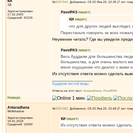
КИ
№
525734
Добавлено: Сб 25 Янв 20, 22:35 (7 лет том
3Д
Зарегистрирован:
PavelPAS
пишет
:
17.02.2005
Суждений: 52226
КИ
пишет
:
что для других людей выглядит,
Перестаньте говорить за всех пожал
Неумение читать? Где вы увидели преди
PavelPAS
пишет
:
Весь буддизм для большинства людей
большинства, а для очень малого ме
меня ощущение что диалог с вами не
Из отсутствия ответа можно сделать вы
_________________
Буддизм чистой воды
Ответы на этот пост:
Antaradhana
,
PavelPAS
Наверх
Antaradhana
№
525738
Добавлено: Сб 25 Янв 20, 22:49 (7 лет том
Wolfshadow
Зарегистрирован:
КИ
пишет
:
16.01.2016
Суждений: 10000
Из отсутствия ответа можно сделат