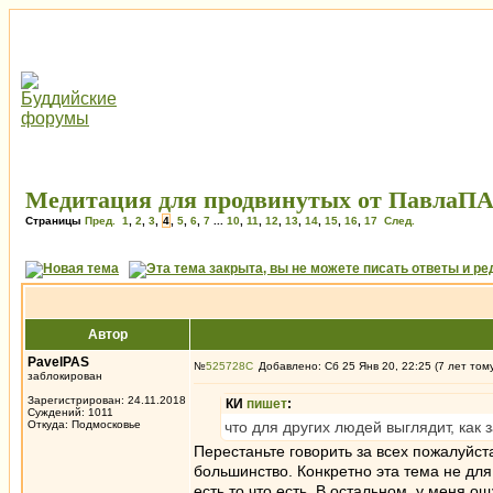
Медитация для продвинутых от ПавлаПАС
Страницы
Пред.
1
,
2
,
3
,
4
,
5
,
6
,
7
...
10
,
11
,
12
,
13
,
14
,
15
,
16
,
17
След.
Автор
PavelPAS
№
525728
Добавлено: Сб 25 Янв 20, 22:25 (7 лет том
заблокирован
Зарегистрирован: 24.11.2018
КИ
пишет
:
Суждений: 1011
Откуда: Подмосковье
что для других людей выглядит, как
Перестаньте говорить за всех пожалуйст
большинство. Конкретно эта тема не для
есть то что есть. В остальном, у меня о