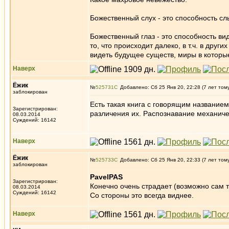
Божественный слух - это способность сл
Божественный глаз - это способность в
то, что происходит далеко, в т.ч. в др
видеть будущее существ, миры в которые
Наверх
Ёжик
№
525731
Добавлено: Сб 25 Янв 20, 22:28 (7 лет том
заблокирован
Есть такая книга с говорящим названием
Зарегистрирован:
различения их. Распознавание механиче
08.03.2014
Суждений: 16142
Наверх
Ёжик
№
525733
Добавлено: Сб 25 Янв 20, 22:33 (7 лет том
заблокирован
PavelPAS
Зарегистрирован:
Конечно очень страдает (возможно сам то
08.03.2014
Суждений: 16142
Со стороны это всегда виднее.
Наверх