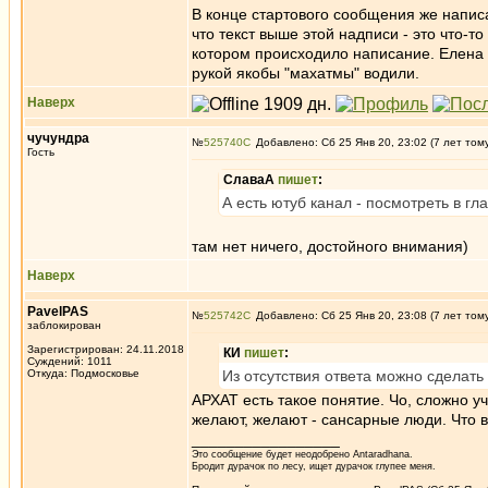
В конце стартового сообщения же написа
что текст выше этой надписи - это что-
котором происходило написание. Елена 
рукой якобы "махатмы" водили.
Наверх
чучундра
№
525740
Добавлено: Сб 25 Янв 20, 23:02 (7 лет том
Гость
СлаваА
пишет
:
А есть ютуб канал - посмотреть в гла
там нет ничего, достойного внимания)
Наверх
PavelPAS
№
525742
Добавлено: Сб 25 Янв 20, 23:08 (7 лет том
заблокирован
Зарегистрирован: 24.11.2018
КИ
пишет
:
Суждений: 1011
Откуда: Подмосковье
Из отсутствия ответа можно сделать
АРХАТ есть такое понятие. Чо, сложно уч
желают, желают - сансарные люди. Что в
_________________
Это сообщение будет неодобрено Antaradhana.
Бродит дурачок по лесу, ищет дурачок глупее меня.