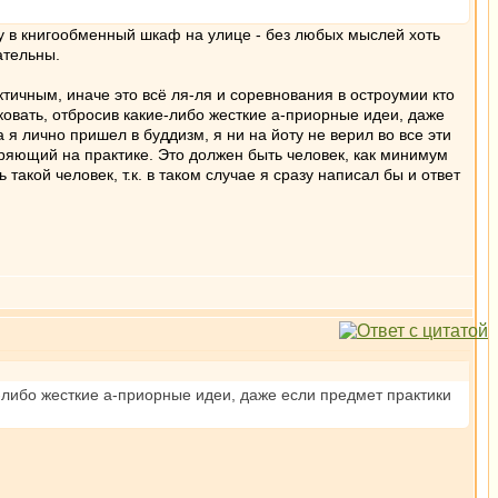
жку в книгообменный шкаф на улице - без любых мыслей хоть
ательны.
ктичным, иначе это всё ля-ля и соревнования в остроумии кто
овать, отбросив какие-либо жесткие а-приорные идеи, даже
 я лично пришел в буддизм, я ни на йоту не верил во все эти
еряющий на практике. Это должен быть человек, как минимум
акой человек, т.к. в таком случае я сразу написал бы и ответ
-либо жесткие а-приорные идеи, даже если предмет практики