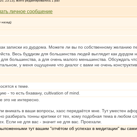
0, 23:13), всего редактировалось 1 раз
у назад)
 как записки из дурдома. Можете ли вы по собственному желанию пе
уйста. Весь буддизм для большинства людей выглядит как дурдом н
 для большинства, а для очень малого меньшинства. Обсуждать что
остальном, у меня ощущение что диалог с вами не очень конструктив
осятся к теме.
 - то есть бхавану, cultivation of mind.
е это не интересно.
и вникать в ваши вопросы, хаос передаётся мне. Тут уместен афо
но разбирать тонны критики от тех, кому подобная тема в любом сл
ех. Если не для вас - значит не для вас. Проехали.
 выложенными тут вашим "отчётом об успехах в медитации" вы сами