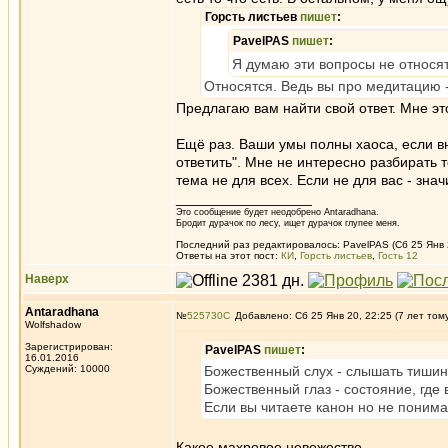
Горсть листьев
пишет
:
PavelPAS
пишет
:
Я думаю эти вопросы не относят
Относятся. Ведь вы про медитацию - т
Предлагаю вам найти свой ответ. Мне эт
Ещё раз. Ваши умы полны хаоса, если в
ответить". Мне не интересно разбирать 
тема не для всех. Если не для вас - знач
_________________
Это сообщение будет неодобрено Antaradhana.
Бродит дурачок по лесу, ищет дурачок глупее меня.
Последний раз редактировалось: PavelPAS (Сб 25 Янв 2
Ответы на этот пост:
КИ
,
Горсть листьев
,
Гость 12
Наверх
Antaradhana
№
525730
Добавлено: Сб 25 Янв 20, 22:25 (7 лет том
Wolfshadow
Зарегистрирован:
PavelPAS
пишет
:
16.01.2016
Суждений: 10000
Божественный слух - слышать тишину
Божественный глаз - состояние, где 
Если вы читаете канон но не понимае
Какое махровое невежество.