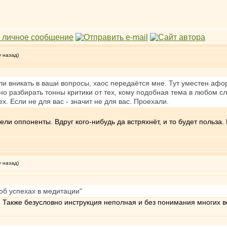
у назад)
и вникать в ваши вопросы, хаос передаётся мне. Тут уместен афо
но разбирать тонны критики от тех, кому подобная тема в любом сл
ех. Если не для вас - значит не для вас. Проехали.
ли оппоненты. Вдруг кого-нибудь да встряхнёт, и то будет польза.
у назад)
об успехах в медитации"
. Также безусловно инструкция неполная и без понимания многих ве