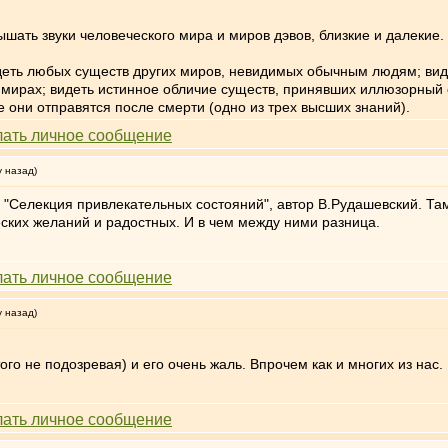
ышать звуки человеческого мира и миров дэвов, близкие и далекие.
идеть любых существ других миров, невидимых обычным людям; виде
угих мирах; видеть истинное обличие существ, принявших иллюзорны
 они отправятся после смерти (одно из трех высших знаний).
у назад)
 "Селекция привлекательных состояний", автор В.Рудашевский. Та
ских желаний и радостных. И в чем между ними разница.
у назад)
го не подозревая) и его очень жаль. Впрочем как и многих из нас.