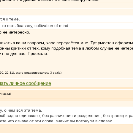
ся к теме.
о есть бхавану, cultivation of mind.
о не интересно.
никать в ваши вопросы, хаос передаётся мне. Тут уместен афоризм
тонны критики от тех, кому подобная тема в любом случае не интер
ит не для вас. Проехали.
0, 22:31), всего редактировалось 3 раз(а)
у назад)
, о чем вся эта тема.
всё видно одинаково, без различения и разделения, без границ и р
те что означают эти слова, значит вы потонули в словах.