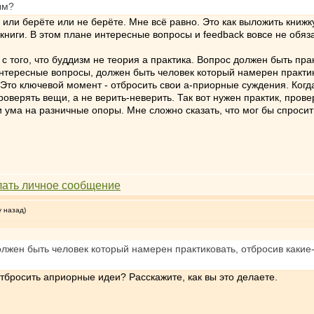
ым?
ы или берёте или не берёте. Мне всё равно. Это как выложить кни
 книги. В этом плане интересные вопросы и feedback вовсе не обяз
с того, что буддизм не теория а практика. Вопрос должен быть пра
интересные вопросы, должен быть человек который намерен практик
 Это ключевой момент - отбросить свои а-приорные суждения. Когда
оверять вещи, а не верить-неверить. Так вот нужен практик, пров
ма на разничные опоры. Мне сложно сказать, что мог бы спросить т
у назад)
лжен быть человек который намерен практиковать, отбросив какие
отбросить априорные идеи? Расскажите, как вы это делаете.