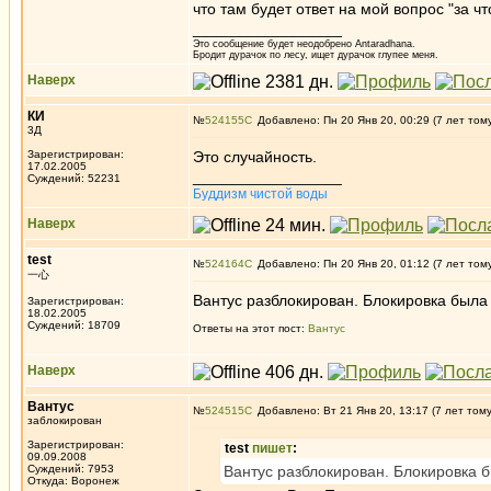
что там будет ответ на мой вопрос "за что
_________________
Это сообщение будет неодобрено Antaradhana.
Бродит дурачок по лесу, ищет дурачок глупее меня.
Наверх
КИ
№
524155
Добавлено: Пн 20 Янв 20, 00:29 (7 лет том
3Д
Зарегистрирован:
Это случайность.
17.02.2005
_________________
Суждений: 52231
Буддизм чистой воды
Наверх
test
№
524164
Добавлено: Пн 20 Янв 20, 01:12 (7 лет том
一心
Вантус разблокирован. Блокировка была 
Зарегистрирован:
18.02.2005
Суждений: 18709
Ответы на этот пост:
Вантус
Наверх
Вантус
№
524515
Добавлено: Вт 21 Янв 20, 13:17 (7 лет том
заблокирован
Зарегистрирован:
test
пишет
:
09.09.2008
Суждений: 7953
Вантус разблокирован. Блокировка б
Откуда: Воронеж