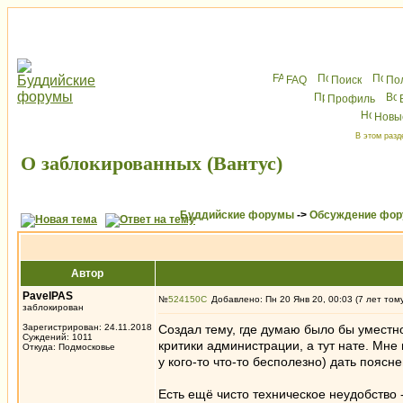
FAQ
Поиск
По
Профиль
Новы
В этом разд
О заблокированных (Вантус)
Буддийские форумы
->
Обсуждение фор
Автор
PavelPAS
№
524150
Добавлено: Пн 20 Янв 20, 00:03 (7 лет том
заблокирован
Зарегистрирован: 24.11.2018
Создал тему, где думаю было бы уместн
Суждений: 1011
критики администрации, а тут нате. Мне
Откуда: Подмосковье
у кого-то что-то бесполезно) дать поясн
Есть ещё чисто техническое неудобство 